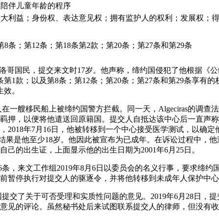
人陪伴儿童年龄的程序
最大利益；身份权、表达意见权；拥有监护人的权利；发展权；
第8条；第12条；第18条第2款；第20条；第27条和第29条
 A.是摩洛哥国民，提交来文时17岁。他声称，缔约国侵犯了他根据《
0条第1款；以及第8条；第12条；第20条；第27条和第29条享
国生效。
提交人在一艘移民船上被缔约国警方拦截。同一天，Algeciras的
羁押，以便将他遣送回原籍国。提交人自抵达该中心后一直声称
，2018年7月16日，他被转移到一个中心接受医学测试，以确
结果是他至少18岁。他因此被宣布为已成年。在诉讼过程中，他
己的出生证，上面显示他的出生日期为2001年6月25日。
6条，来文工作组2019年8月6日以委员会的名义行事，要求缔
前暂停执行对提交人的驱逐令，并将他转移到未成年人保护中心
，缔约国提交了关于可否受理和实质性问题的意见。2019年6月28日
意见的评论。虽然秘书处后来试图联系提交人的律师，但没有收