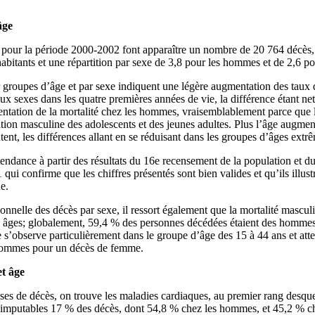
âge
pour la période 2000‑2002 font apparaître un nombre de 20 764 décès, 
habitants et une répartition par sexe de 3,8 pour les hommes et de 2,6 p
 groupes d’âge et par sexe indiquent une légère augmentation des taux q
eux sexes dans les quatre premières années de vie, la différence étant n
entation de la mortalité chez les hommes, vraisemblablement parce que l
ion masculine des adolescents et des jeunes adultes. Plus l’âge augmente
nt, les différences allant en se réduisant dans les groupes d’âges extr
ndance à partir des résultats du 16e recensement de la population et d
qui confirme que les chiffres présentés sont bien valides et qu’ils illust
e.
ionnelle des décès par sexe, il ressort également que la mortalité masculi
es âges; globalement, 59,4 % des personnes décédées étaient des homme
 s’observe particulièrement dans le groupe d’âge des 15 à 44 ans et attei
’hommes pour un décès de femme.
et âge
ses de décès, on trouve les maladies cardiaques, au premier rang desquel
 imputables 17 % des décès, dont 54,8 % chez les hommes, et 45,2 % ch