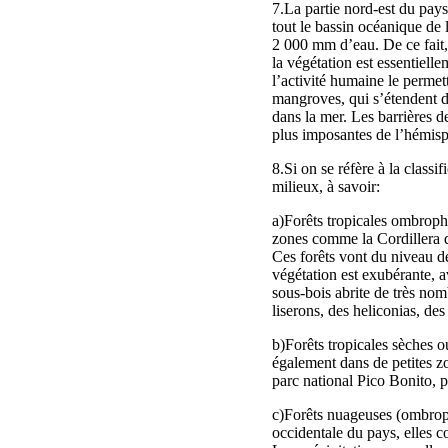
7.La partie nord-est du pays
tout le bassin océanique de 
2 000 mm d’eau. De ce fait,
la végétation est essentielle
l’activité humaine le permet
mangroves, qui s’étendent da
dans la mer. Les barrières de
plus imposantes de l’hémisp
8.Si on se réfère à la class
milieux, à savoir:
a)Forêts tropicales ombrophi
zones comme la Cordillera de
Ces forêts vont du niveau d
végétation est exubérante, a
sous‑bois abrite de très nom
liserons, des heliconias, des
b)Forêts tropicales sèches o
également dans de petites zo
parc national Pico Bonito, p
c)Forêts nuageuses (ombrophi
occidentale du pays, elles