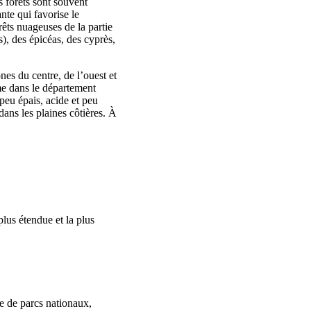
 forêts sont souvent
nte qui favorise le
êts nuageuses de la partie
), des épicéas, des cyprès,
es du centre, de l’ouest et
mme dans le département
 peu épais, acide et peu
dans les plaines côtières. À
plus étendue et la plus
e de parcs nationaux,