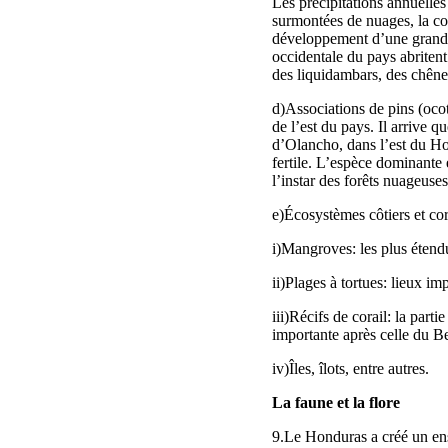
Les précipitations annuelle
surmontées de nuages, la co
développement d’une grande 
occidentale du pays abritent
des liquidambars, des chênes
d)Associations de pins (ocot
de l’est du pays. Il arrive 
d’Olancho, dans l’est du Hond
fertile. L’espèce dominante 
l’instar des forêts nuageuse
e)Écosystèmes côtiers et cor
i)Mangroves: les plus étendue
ii)Plages à tortues: lieux im
iii)Récifs de corail: la par
importante après celle du Be
iv)Îles, îlots, entre autres.
La faune et la flore
9.Le Honduras a créé un ens