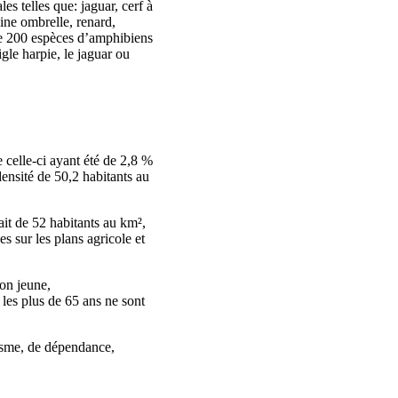
es telles que: jaguar, cerf à
cine ombrelle, renard,
 de 200 espèces d’amphibiens
gle harpie, le jaguar ou
 celle‑ci ayant été de 2,8 %
ensité de 50,2 habitants au
ait de 52 habitants au km²,
s sur les plans agricole et
ion jeune,
 les plus de 65 ans ne sont
isme, de dépendance,