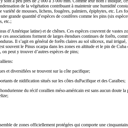
s y sont à peu près de 2 000 à 3 000 mm. Comme leur nom l’indique, ces
ndensation de la végétation contribuant à maintenir une humidité consta
variété de mousses, lichens, fougères, palmiers, épiphytes, etc. Les for
 une grande quantité d’espèces de conifères comme les pins (six espèces
, etc.;
eas d’Amérique latine) et de chênes. Ces espèces couvrent de vastes zon
que ces associations forment de larges étendues continues de forêts, co
uras. Il s’agit en général de forêts claires au sol siliceux, mal irrigué,
est souvent le Pinus ocarpa dans les zones en altitude et le pin de Cuba 
s, on peut y trouver d’autres espèces de pins;
alliens:
s et diversifiées se trouvent sur la côte pacifique;
portants de nidification situés sur les côtes duPacifique et des Caraïbes;
tie hondurienne du récif corallien méso-américain est sans aucun doute la 
lize;
emble de zones officiellement protégées qui comporte une cinquantain