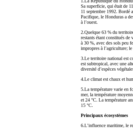
1.La République du Honduras
Sa superficie, qui était de 
11 septembre 1992. Bordé au
Pacifique, le Honduras a de
à l’ouest.
2.Quelque 63 % du territoire
restants étant constitués de
à 30 %, avec des sols peu fe
impropres à l’agriculture; le
3.Le territoire national est
est subtropical, avec une a
diversité d’espèces végétales
4.Le climat est chaux et hum
5.La température varie en fo
mer, la température moyenne
et 24 °C. La température an
15 °C.
Principaux écosystèmes
6.L’influence maritime, le r