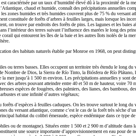
 est caractérisée par un taux d’humidité élevé dû à la proximité de la me
l’Atlantique, chaud et humide, connaît des précipitations annuelles comp
 les zones humides et très humides couvrent plus de 75 % du versant atl
ment constituée de forêts d’arbres à feuilles larges, mais lorsque les ince
tent, on trouve par endroits des forêts de pins. Les lagunes et les baies 
ns l’intérieur des terres suivant l’influence des marées le long des princ
 corail qui entourent les îles de la baie et les autres îlots isolés de la m
hère.
ification des habitats naturels établie par Monroe en 1968, on peut disti
les ou terres basses. Elles occupent un territoire très étendu le long du 
 Nombre de Dios, la Sierra de Río Tinto, la Biósfera de Río Plátano, la
e la mer jusqu’à 1 500 m environ. Les précipitations annuelles y sont d
vec des arbres pouvant atteindre entre 40 et 50 m de hauteur, voire 70 
breuses espèces de fougères, des palmiers, des lianes, des bambous, des
 arbustes et une infinité d’autres végétaux;
u forêts d’espèces à feuilles caduques. On les trouve surtout le long du 
nes du versant atlantique, comme c’est le cas de la forêt très sèche d’u
rincipal habitat du colibri émeraude, espèce endémique dans ce type de 
les ou de montagne). Situées entre 1 500 et 2 900 m d’altitude dans la 
 constituent une source importante d’approvisionnement en eau pour d