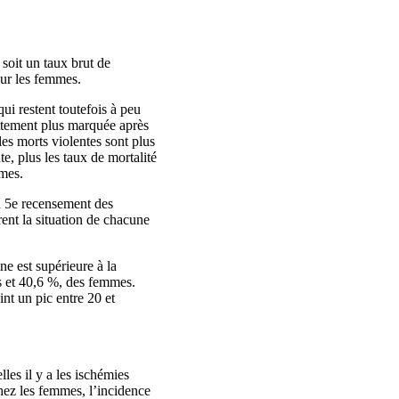
soit un taux brut de
our les femmes.
ui restent toutefois à peu
ettement plus marquée après
es morts violentes sont plus
, plus les taux de mortalité
êmes.
u 5e recensement des
rent la situation de chacune
ne est supérieure à la
s et 40,6 %, des femmes.
nt un pic entre 20 et
les il y a les ischémies
ez les femmes, l’incidence