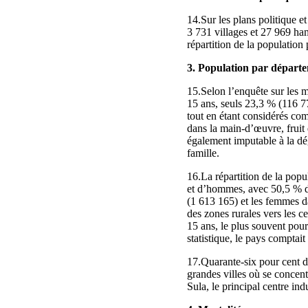
14.Sur les plans politique
3 731 villages et 27 969 hame
répartition de la populatio
3. Population par départ
15.Selon l’enquête sur les m
15 ans, seuls 23,3 % (116 77
tout en étant considérés co
dans la main‑d’œuvre, fruit d
également imputable à la dég
famille.
16.La répartition de la popu
et d’hommes, avec 50,5 % 
(1 613 165) et les femmes d
des zones rurales vers les 
15 ans, le plus souvent pour
statistique, le pays compta
17.Quarante‑six pour cent d
grandes villes où se concent
Sula, le principal centre ind