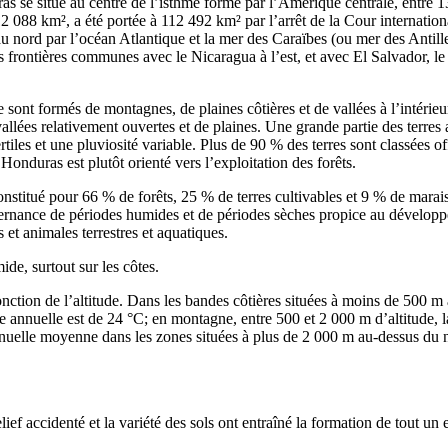
 se situe au centre de l’isthme formé par l’Amérique centrale, entre 13
112 088 km², a été portée à 112 492 km² par l’arrêt de la Cour internation
 nord par l’océan Atlantique et la mer des Caraïbes (ou mer des Antille
s frontières communes avec le Nicaragua à l’est, et avec El Salvador, l
 sont formés de montagnes, de plaines côtières et de vallées à l’intérieu
 vallées relativement ouvertes et de plaines. Une grande partie des terres
rtiles et une pluviosité variable. Plus de 90 % des terres sont classées 
 Honduras est plutôt orienté vers l’exploitation des forêts.
 constitué pour 66 % de forêts, 25 % de terres cultivables et 9 % de mara
lternance de périodes humides et de périodes sèches propice au dévelo
 et animales terrestres et aquatiques.
ide, surtout sur les côtes.
nction de l’altitude. Dans les bandes côtières situées à moins de 500 m
 annuelle est de 24 °C; en montagne, entre 500 et 2 000 m d’altitude, l
nuelle moyenne dans les zones situées à plus de 2 000 m au-dessus du n
elief accidenté et la variété des sols ont entraîné la formation de tout 