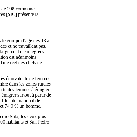
és de 298 communes,
rès [SIC] présente la
ns le groupe d’âge des 13 à
es et ne travaillent pas,
largement été intégrées
uation est néanmoins
aire réel des chefs de
 près équivalente de femmes
re dans les zones rurales
forte des femmes à émigrer
émigrer surtout à partir de
’Institut national de
e et 74,9 % un homme.
edro Sula, les deux plus
900 habitants et San Pedro