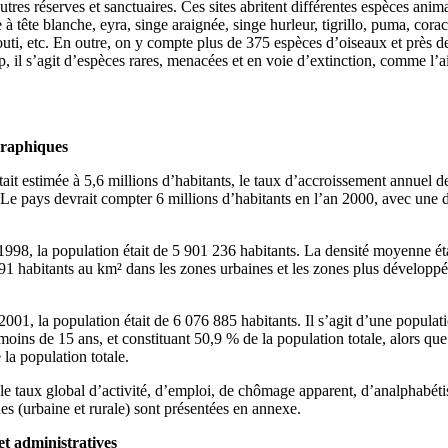
utres réserves et sanctuaires. Ces sites abritent différentes espèces animal
 à tête blanche, eyra, singe araignée, singe hurleur, tigrillo, puma, cora
gouti, etc. En outre, on y compte plus de 375 espèces d’oiseaux et près
p, il s’agit d’espèces rares, menacées et en voie d’extinction, comme l’ai
graphiques
ait estimée à 5,6 millions d’habitants, le taux d’accroissement annuel de
 Le pays devrait compter 6 millions d’habitants en l’an 2000, avec une d
1998, la population était de 5 901 236 habitants. La densité moyenne ét
191 habitants au km² dans les zones urbaines et les zones plus développée
2001, la population était de 6 076 885 habitants. Il s’agit d’une populat
ins de 15 ans, et constituant 50,9 % de la population totale, alors que
la population totale.
e taux global d’activité, d’emploi, de chômage apparent, d’analphabét
nes (urbaine et rurale) sont présentées en annexe.
et administratives