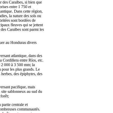
r des Caraïbes, si bien que
rises entre 1 750 et
antique. Dans cette région,
ndies, la nature des sols ou
abritées sont bordées de
ipaux fleuves qui se jettent
er des Caraïbes sont parmi les
nguer au Honduras divers
versant atlantique, dans des
 Cordillera entre Ríos, etc.
e 2 000 à 3 500 mm; la
m pour les plus grands. Le
 herbes, des épiphytes, des
versant pacifique, mais
n site sablonneux au sud du
forêt;
partie centrale et
e nombreuses communautés.