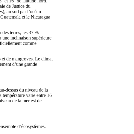
° et 16° de latitude nord.
ale de Justice du
s), au sud par l’océan
e Guatemala et le Nicaragua
r des terres, les 37 %
 a une inclinaison supérieure
officiellement comme
is et de mangroves. Le climat
ppement d’une grande
 au-dessus du niveau de la
a température varie entre 16
iveau de la mer est de
un ensemble d’écosystèmes.