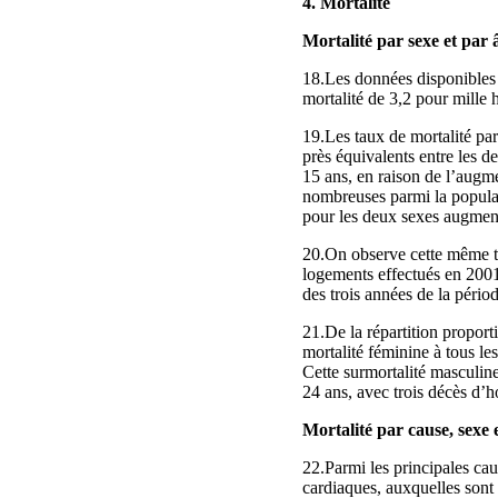
4. Mortalité
Mortalité par sexe et par 
18.Les données disponibles 
mortalité de 3,2 pour mille 
19.Les taux de mortalité par
près équivalents entre les d
15 ans, en raison de l’augm
nombreuses parmi la populat
pour les deux sexes augmente
20.On observe cette même te
logements effectués en 2001 
des trois années de la périod
21.De la répartition proport
mortalité féminine à tous l
Cette surmortalité masculine
24 ans, avec trois décès d
Mortalité par cause, sexe 
22.Parmi les principales cau
cardiaques, auxquelles sont