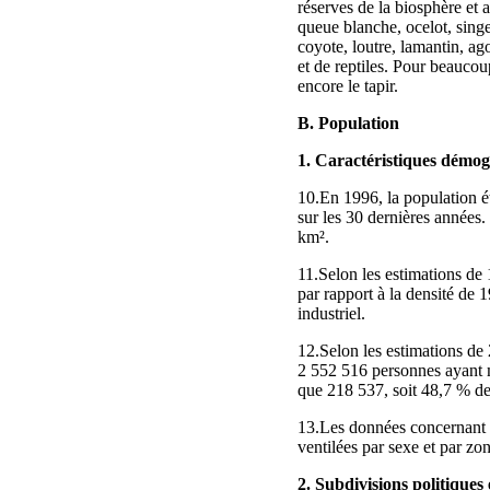
réserves de la biosphère et a
queue blanche, ocelot, singe
coyote, loutre, lamantin, a
et de reptiles. Pour beaucou
encore le tapir.
B. Population
1. Caractéristiques démo
10.En 1996, la population ét
sur les 30 dernières années.
km².
11.Selon les estimations de 
par rapport à la densité de 
industriel.
12.Selon les estimations de 
2 552 516 personnes ayant mo
que 218 537, soit 48,7 % de 
13.Les données concernant l
ventilées par sexe et par zo
2. Subdivisions politiques 