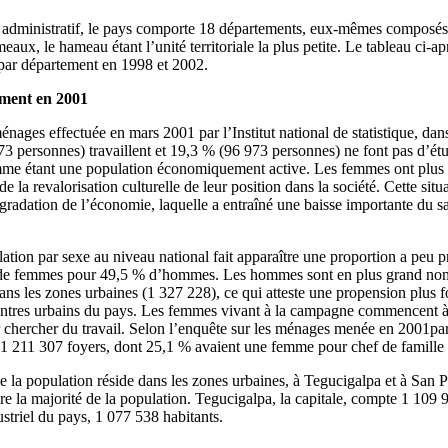
 et administratif, le pays comporte 18 départements, eux‑mêmes compos
aux, le hameau étant l’unité territoriale la plus petite. Le tableau ci‑ap
n par département en 1998 et 2002.
ement en 2001
énages effectuée en mars 2001 par l’Institut national de statistique, da
3 personnes) travaillent et 19,3 % (96 973 personnes) ne font pas d’étud
mme étant une population économiquement active. Les femmes ont plus 
e la revalorisation culturelle de leur position dans la société. Cette sit
radation de l’économie, laquelle a entraîné une baisse importante du sal
lation par sexe au niveau national fait apparaître une proportion a peu
de femmes pour 49,5 % d’hommes. Les hommes sont en plus grand nomb
ans les zones urbaines (1 327 228), ce qui atteste une propension plus 
centres urbains du pays. Les femmes vivant à la campagne commencent à 
 chercher du travail. Selon l’enquête sur les ménages menée en 2001par l
it 1 211 307 foyers, dont 25,1 % avaient une femme pour chef de famill
e la population réside dans les zones urbaines, à Tegucigalpa et à San P
re la majorité de la population. Tegucigalpa, la capitale, compte 1 109 
ustriel du pays, 1 077 538 habitants.