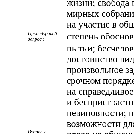
жизни; свобода
мирных собраний
на участие в об
Процедурны й
степень обосно
вопрос :
пытки; бесчело
достоинство вид
произвольнoe за
срочном порядке
на справедливое
и беспристраст
невиновности; п
возможности дл
Вопросы