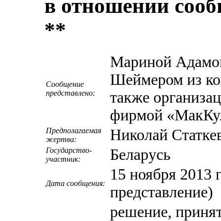
в отношении сооб
**
Мариной Адамов
Шеймером из ко
Сообщение
представлено:
также организац
фирмой «МакКу
Предполагаемая
Николай Статке
жертва:
Государство-
Беларусь
участник:
15 ноября 2013 
Дата сообщения:
представление)
решение, принят