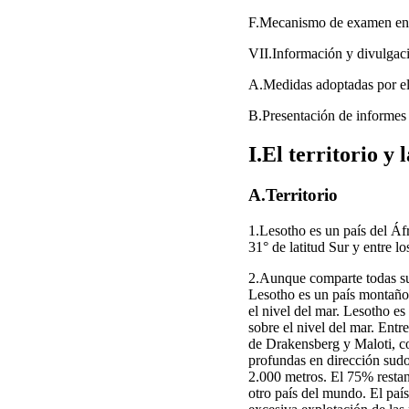
F.Mecanismo de examen ent
VII.Información y divulgac
A.Medidas adoptadas por el
B.Presentación de informes
I.El territorio y 
A.Territorio
1.Lesotho es un país del Áf
31° de latitud Sur y entre l
2.Aunque comparte todas sus
Lesotho es un país montaños
el nivel del mar. Lesotho e
sobre el nivel del mar. Entr
de Drakensberg y Maloti, co
profundas en dirección sudoes
2.000 metros. El 75% restant
otro país del mundo. El paí