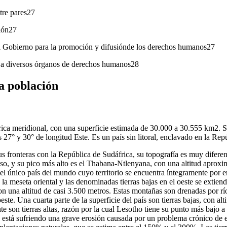
re pares27
ión27
 Gobierno para la promoción y difusiónde los derechos humanos27
 a diversos órganos de derechos humanos28
la población
rica meridional, con una superficie estimada de 30.000 a 30.555 km2. S
os 27° y 30° de longitud Este. Es un país sin litoral, enclavado en la Rep
 fronteras con la República de Sudáfrica, su topografía es muy diferent
o, y su pico más alto es el Thabana-Ntlenyana, con una altitud aprox
s el único país del mundo cuyo territorio se encuentra íntegramente por 
e la meseta oriental y las denominadas tierras bajas en el oeste se exti
n una altitud de casi 3.500 metros. Estas montañas son drenadas por rí
te. Una cuarta parte de la superficie del país son tierras bajas, con alti
e son tierras altas, razón por la cual Lesotho tiene su punto más bajo a
s está sufriendo una grave erosión causada por un problema crónico de 