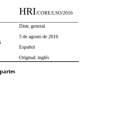
HRI
/CORE/LSO/2016
Distr. general
5 de agosto de 2016
s
Español
Original: inglés
partes