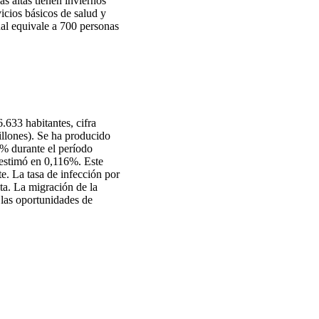
as altas tienen inviernos
icios básicos de salud y
cual equivale a 700 personas
633 habitantes, cifra
illones). Se ha producido
8% durante el período
 estimó en 0,116%. Este
e. La tasa de infección por
ta. La migración de la
 las oportunidades de