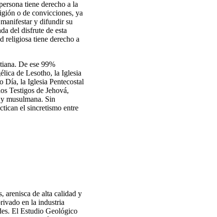
persona tiene derecho a la
ligión o de convicciones, ya
manifestar y difundir su
da del disfrute de esta
 religiosa tiene derecho a
stiana. De ese 99%
lica de Lesotho, la Iglesia
o Día, la Iglesia Pentecostal
los Testigos de Jehová,
a y musulmana. Sin
ctican el sincretismo entre
 arenisca de alta calidad y
rivado en la industria
ades. El Estudio Geológico