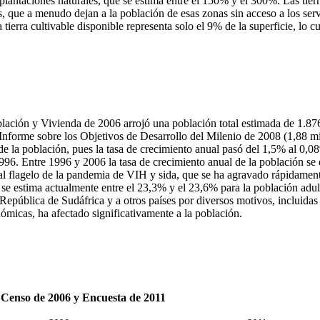
plantaciones naturales, que se estima entre el 150% y el 300%. Las tierr
, que a menudo dejan a la población de esas zonas sin acceso a los serv
 tierra cultivable disponible representa solo el 9% de la superficie, lo 
ación y Vivienda de 2006 arrojó una población total estimada de 1.876.
l Informe sobre los Objetivos de Desarrollo del Milenio de 2008 (1,88 m
de la población, pues la tasa de crecimiento anual pasó del 1,5% al 0,0
6. Entre 1996 y 2006 la tasa de crecimiento anual de la población se
al flagelo de la pandemia de VIH y sida, que se ha agravado rápidament
 se estima actualmente entre el 23,3% y el 23,6% para la población adul
República de Sudáfrica y a otros países por diversos motivos, incluidas
micas, ha afectado significativamente a la población.
, Censo de 2006 y Encuesta de 2011