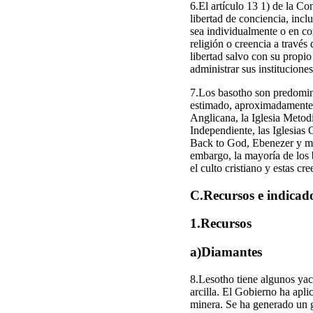
6.El artículo 13 1) de la Co
libertad de conciencia, incl
sea individualmente o en co
religión o creencia a través 
libertad salvo con su propi
administrar sus institucione
7.Los basotho son predomin
estimado, aproximadamente el
Anglicana, la Iglesia Metodi
Independiente, las Iglesias
Back to God, Ebenezer y muc
embargo, la mayoría de los b
el culto cristiano y estas cre
C.Recursos e indicad
1.Recursos
a)Diamantes
8.Lesotho tiene algunos yac
arcilla. El Gobierno ha apli
minera. Se ha generado un g