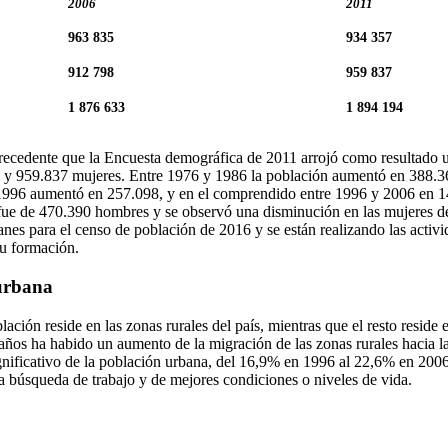
2006
2011
963 835
934 357
912 798
959 837
1 876 633
1 894 194
recedente que la Encuesta demográfica de 2011 arrojó como resultado u
 y 959.837 mujeres. Entre 1976 y 1986 la población aumentó en 388.36
996 aumentó en 257.098, y en el comprendido entre 1996 y 2006 en 14
fue de 470.390 hombres y se observó una disminución en las mujeres 
anes para el censo de población de 2016 y se están realizando las activ
su formación.
 urbana
ación reside en las zonas rurales del país, mientras que el resto reside 
años ha habido un aumento de la migración de las zonas rurales hacia l
gnificativo de la población urbana, del 16,9% en 1996 al 22,6% en 200
la búsqueda de trabajo y de mejores condiciones o niveles de vida.