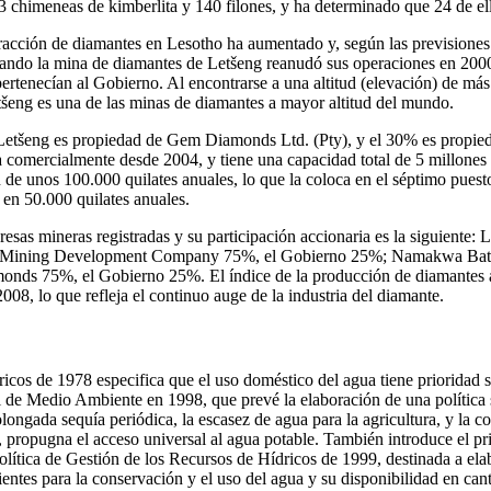
chimeneas de kimberlita y 140 filones, y ha determinado que 24 de ell
tracción de diamantes en Lesotho ha aumentado y, según las previsiones
ando la mina de diamantes de Letšeng reanudó sus operaciones en 2000,
pertenecían al Gobierno. Al encontrarse a una altitud (elevación) de más
tšeng es una de las minas de diamantes a mayor altitud del mundo.
etšeng es propiedad de Gem Diamonds Ltd. (Pty), y el 30% es propie
 comercialmente desde 2004, y tiene una capacidad total de 5 millones 
 de unos 100.000 quilates anuales, lo que la coloca en el séptimo puest
 en 50.000 quilates anuales.
resas mineras registradas y su participación accionaria es la siguiente: 
Mining Development Company 75%, el Gobierno 25%; Namakwa Batl
nds 75%, el Gobierno 25%. El índice de la producción de diamantes 
08, lo que refleja el continuo auge de la industria del diamante.
cos de 1978 especifica que el uso doméstico del agua tiene prioridad s
l de Medio Ambiente en 1998, que prevé la elaboración de una política 
olongada sequía periódica, la escasez de agua para la agricultura, y la co
 propugna el acceso universal al agua potable. También introduce el p
olítica de Gestión de los Recursos de Hídricos de 1999, destinada a ela
ientes para la conservación y el uso del agua y su disponibilidad en cant