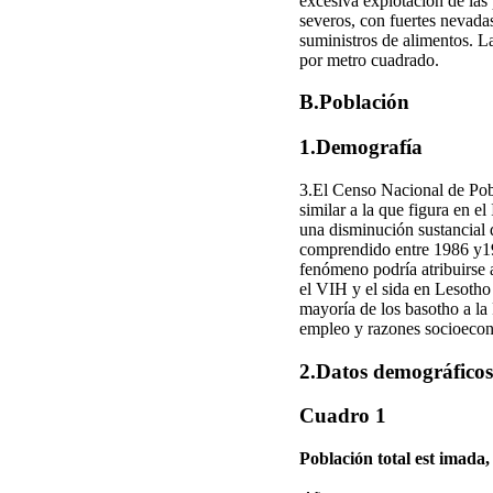
excesiva explotación de las 
severos, con fuertes nevadas
suministros de alimentos. La
por metro cuadrado.
B.Población
1.Demografía
3.El Censo Nacional de Pobl
similar a la que figura en e
una disminución sustancial 
comprendido entre 1986 y199
fenómeno podría atribuirse 
el VIH y el sida en Lesotho
mayoría de los basotho a la 
empleo y razones socioeconó
2.Datos demográficos
Cuadro 1
Población total est imada