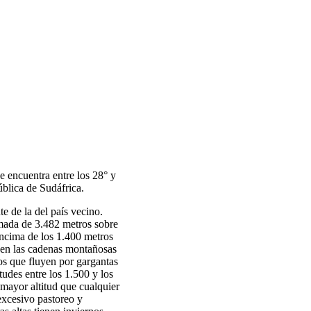
e encuentra entre los 28° y
ública de Sudáfrica.
e de la del país vecino.
imada de 3.482 metros sobre
encima de los 1.400 metros
enden las cadenas montañosas
os que fluyen por gargantas
tudes entre los 1.500 y los
 mayor altitud que cualquier
excesivo pastoreo y