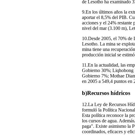
de Lesotho ha examinado 33 
9.En los últimos años la ex
aportar el 8,5% del PIB. Cu
acciones y el 24% restante 
nivel del mar (3.100 m), Le
10.Desde 2005, el 70% de L
Lesotho. La mina se explota
mina tiene una recuperación
producción inicial se estimó
11.En la actualidad, las emp
Gobierno 30%; Liqhobong 
Gobierno 7%; Mothae Diamo
en 2005 a 549,4 puntos en 20
b)Recursos hídricos
12.La Ley de Recursos Hídri
formuló la Política Naciona
Esta política reconoce la pr
los cursos de agua. Además,
paga". Existe asimismo la P
coordinados, eficaces y efic