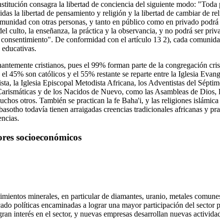
nstitución consagra la libertad de conciencia del siguiente modo: "Toda 
uidas la libertad de pensamiento y religión y la libertad de cambiar de re
munidad con otras personas, y tanto en público como en privado podrá 
del culto, la enseñanza, la práctica y la observancia, y no podrá ser priva
o consentimiento". De conformidad con el artículo 13 2), cada comunidad
s educativas.
antemente cristianos, pues el 99% forman parte de la congregación cri
 45% son católicos y el 55% restante se reparte entre la Iglesia Evangé
sta, la Iglesia Episcopal Metodista Africana, los Adventistas del Séptim
 Carismáticas y de los Nacidos de Nuevo, como las Asambleas de Dios, 
hos otros. También se practican la fe Baha'i, y las religiones islámic
asotho todavía tienen arraigadas creencias tradicionales africanas y pra
encias.
ores socioeconómicos
imientos minerales, en particular de diamantes, uranio, metales comunes,
cado políticas encaminadas a lograr una mayor participación del sector p
ran interés en el sector, y nuevas empresas desarrollan nuevas activid