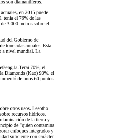
os son diamantíferos.
 actuales, en 2015 puede
 tenía el 76% de las
 de 3.000 metros sobre el
dad del Gobierno de
de toneladas anuales. Esta
o a nivel mundial. La
Letšeng-la-Terai 70%; el
a Diamonds (Kao) 93%, el
aumentó de unos 60 puntos
obre otros usos. Lesotho
sobre recursos hídricos.
ntaminación de la tierra y
rincipio de "quien contamina
borar enfoques integrados y
idad suficiente con carácter