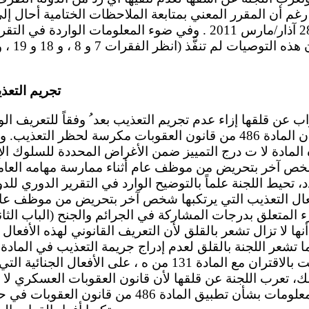
رغم أن المقرر المعني بمتابعة الملاحظات الختامية أحال إ
تذكير بهذا الشأن في 28 آذار/مارس 2011 . وفي ضوء المعلومات الوا
تجريم التعذ
الاتفاقية ( ) ، رغم أن المادة 486 من قانون العقوبات مكرسة لحظر 
لمادة لا ت درج التمييز ضمن الأغراض المحددة للسلوك الإج
 شخص آخر بتحريض من موظف عام أثناء ممارسة مهامه العامة 
، تحيط اللجنة علماً بالتوضيح الوارد في التقرير الدوري لل
ال التعذيب التي يرتكبها شخص آخر بتحريض من موظف عام أ
المتعلق بدرجات المشاركة في الجرائم والجنح (الباب الثان
ها لا تزال تشعر بالقلق لأن التعريف القانوني لهذه الأفعال
التي تنص، إن قُرئت بالاقتران مع المادة 131 من ه ، على الأف
لك، تعرب اللجنة عن قلقها لأن قانون العقوبات العسكري لا
وتأسف لعدم وجود معلومات بشأن تطبيق المادة 486 من