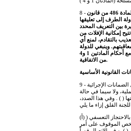
تكرر اللجنة توصيتها السابقة التي حثت فيها الدولةَ الطرف على مواءمة مضمون المادة 486 من قانون
8 -
نتباه الدولة الطرف إلى تعليقها
لتناقضات الخطيرة بين التعريف المحدد
تيح إمكانية الإفلات من
لتعذيب بالتقادم، لمنع أي
اقبتهم. وينبغي للدولة
الطرف أن تُدرج جريمة التعذيب في قانون ال عقوبات العسكري وتوائم تعريفها مع أحكام المادتين 1 و4
من الاتفاقية.
نات القانونية الأساسية
9 - لا تزال اللجنة تشعر بالقلق إزاء تقارير متطابقة مفادها أنه لا يجري إعمال الضمانات الإجرائية
ية، ولا سيما في حالة
201 وخلال الفترة التي تلتها ( ) . وفي هذا الصدد،
(أ) القرارات الصادرة عن مختلف الهيئات ( ) ، بما في ذلك آراء الفريق العامل المعني بالاحتجاز التعسفي (
طلاع الشخص الموقوف على أمر
 الإخطار بالاحتجاز ( ) و في الاتصال فوراً