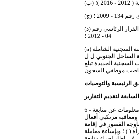
20 )؛
 2009 ؛
(د) تعيين مكتب الدفاع عن حقوق الإنسان باعتباره آلية وطنية لمنع التعذيب، بموجب القرار الرئاسي رقم
04 - 2012 ؛
(ه) القيام مؤخراً بتشييد وتجهيز المؤسسة السجنية المشددة الحراسة والمؤسسة السجنية الشاملة
ة الساحل الجنوبي ل ل
تشييد 28 جناحاً في المؤسسات السجنية الجديدة تبلغ
ق الرئيسية والتوصيات
السابقة لتقديم التقارير
6 - طلبت اللجنة، في ملاحظاتها الختامية السابقة ( ) ، إلى الدولة الطرف أن تقدم معلومات عن متابعة
ة ومعاقبة مرتكبي أفعال
بأوجه القصور في إقامة
ة ( ) ؛ وبإساءة معاملة
 في إطار إجراء متابعة