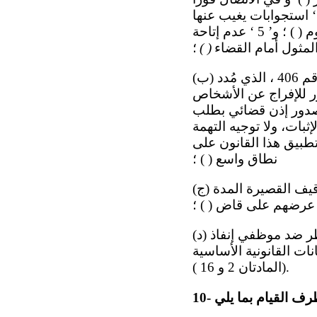
ام؛ و’ 3 ‘ حالات من الاحتجاز مع منع الاتصال فترات تصل إلى 90 يوماً؛ و’ 4 ‘ استجوابات يغيب عنها
المحامون ( ) ، ويتعرض خلالها المستجوَبون للضرب والتهديد والحرمان من النوم ( ) ؛ و’ 5 ‘ عدم إتاحة
( )
؛
(ب) سن القانون رقم 1060 ، في عام 2021 ، لتعديل وتكميل قانون الإجراءات الجنائية رقم 406 ، الذي مُدد
فقرة الفرعية 2 - 2 من المادة 33 من الدستور للإفراج عن الأشخاص
ة من 48 ساعة إلى 90 يوماً في حالة صدور إذن قضائي بطلب
ثبات، ولا توجيه التهمة
تطبيق هذا القانون على
نطاق واسع ( ) ؛
(ج) نواقص نظام الشرطة لتسجيل حالات الاحتجاز، بما في ذلك تسجيل حالات التوقيف القصيرة المدة
 عرضهم على قاض ( ) ؛
(د) نقص المعلومات المتاحة عن الإجراءات التأديبية المتخذة خلال الفترة قيد النظر ضد موظفي إنفاذ
نات القانونية الأساسية
(المادتان 2 و 16 ).