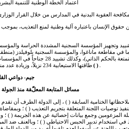
(ب) اعتماد الخطة الوطنية للتنمية البشرية ( 2012 - 16
 لمكافحة العقوبة البدنية في المدارس من خلال القرار الوزاري رقم 134 -
هما في مقاطعة ماناغوا، والمؤسسة السجنية بلوفيلدز (منطق
بحر الكاريبي المتمتعة بالحكم الذاتي)، وكذلك 
.
( )
طاقتها الاستيعابية 234 نزيلاً، وزيادة عدد مناصب موظفي السجون
جيم- دواعي القل
مسائل المتابعة المعلَّقة منذ الجولة 
لتنفيذ توصيات اللجنة المتعلقة بتجريم التعذيب ( ) ؛ وبمقاضا
لة المزعومين وجمع بيانات إحصائية عن هذه الجريمة ( ) ؛ و
 في استخدام تدبير الحبس الاحتياطي ( ) ؛ وبالعنف ضد المرأ
 وتعرب اللجنة عن أسفها لعدم تلقيها أي رد من الدولة الطرف