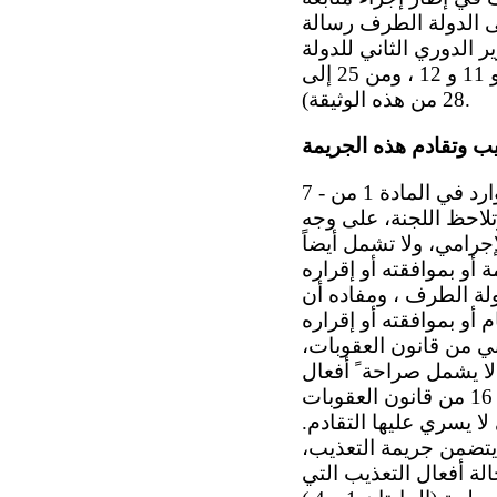
لى الدولة الطرف رسالة
ردة في التقرير الدوري الثاني للدولة
الطرف، ترى اللجنة أن هذه التوصيات لم تنفَّذ (انظر الفقرات 7 و 8 ، و 18 و 19 ، و 11 و 12 ، ومن 25 إلى
28 من هذه الوثيقة).
يب وتقادم هذه الجريمة
7 - تكرر اللجنة الإعراب عن قلقها إزاء عدم تجريم التعذيب بعد ُ وفقاً للتعريف الوارد في المادة 1 من
التعذيب. وتلاحظ اللجنة، على وجه
رامي، ولا تشمل أيضاً
أو بموافقته أو إقراره
دولة الطرف ، ومفاده أن
و بموافقته أو إقراره
ي من قانون العقوبات،
 لا يشمل صراحة ً أفعال
الموافقة أو الإقرار . كما تشعر اللجنة بالقلق لعدم إدراج جريمة التعذيب في المادة 16 من قانون العقوبات
عال الجنائية التي لا يسري عليها التقادم.
 يتضمن جريمة التعذيب،
 قانون العقوبات في حالة أفعال التعذيب التي