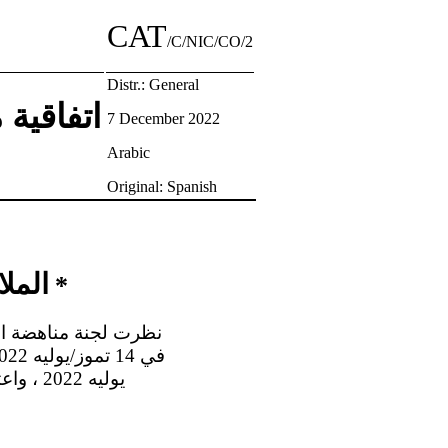
CAT
/C/NIC/CO/2
Distr.: General
اتفاقية
7 December 2022
Arabic
Original: Spanish
الملا
*