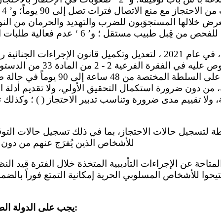
بمح
بل طبيب مستقل ؛ و’ 6 ‘ عدم فعالية طلبات المثول أمام القضاء
بموجبه الأجل المنصوص عليه في ال
المحتجزين أو عرضهم على السلطة المختص
ة، من دون ضرورة استكمال التحقيق الأولي، ولا تقديم أدلة الإ
 ولا تقييم مدى ضرورة وتناسب تدبير الاحتجاز ( ) ؛ وكذلك 
للأشخاص الذين يُفرَج عنهم من دون
ُتيحوا للأشخاص المسلوبي الحرية إمكانية التمتع فوراً بالضما
10- يجب على الدولة الطرف القيام بما يلي: