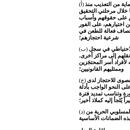
ماية من التعذيب منذ
(أ)
 خلال مرحلتي التحقيق
 على حقوقهم وأسباب
ن اختيارهم، على الفور
نتصاف فعالة للطعن في
شرعية احتجازهم؛
لاحتياطي في سجل
(ب)
نقلهم إلى مراكز أخرى.
 لأفراد أسر المحتجَزين
وممثليهم القانونيين؛
القصوى للاحتجاز لدى
(ج)
ة على النحو الواجب بأدلة
رة وتناسب تمديد فترة
ً يُلجأ إليه كملاذ أخير؛
لمسلوبي الحرية من
(د)