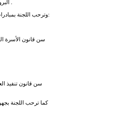
(ج) البروتوكول الاختياري لاتفاقية حقوق الأشخاص ذوي الإعاقة، في شباط/فبراير 2010 .
4 - وترحب اللجنة بمبادرات الدولة الطرف لتنقيح تشريعاتها في مجالات ذات صلة بالاتفاقية، ومنها ما يلي: