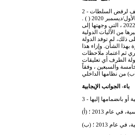
2 - ترحب اللجنة بتقديم التقرير الدوري، وإن تأخر ست سنوات. غير أنها تأسف لرفض السلطات
النيكاراغوية صراحة ً تقديم ردودها كتابةً على قائمة المسائل المعتمدة في كانون الأول/ديسمبر 2020 ( ) .
وفي هذا الصدد، ترفض اللجنة بشدة محتوى الرسالة المؤرخة 29 حزيران/يونيه 2022 ، التي وجهتها إلى
ها من الآليات الدولية
ى ذلك، لم توفد الدولة
بهذا الشأن. وإزاء هذا
وري ثم اعتماد ملاحظات
دولة الطرف أي تعليقات
خامسة والسبعين ، وفقاً
باء- الجوانب الإيجابية
ة أو بانضمامها إليها
، في عام 2013 ؛
ي عام 2013 ؛