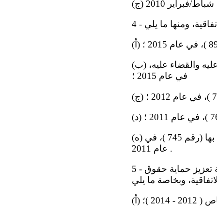
(ب) سن قانون الأسرة الذي يكرس الالتزام بمنع العنف العائلي أو الأسري والمعاقبة عليه والقضاء عليه،
في عام 2015 ؛
(ه) سن قانون تنفيذ العقوبات الجنائية ومراقبتها قضائياً وإعمال الامتيازات المتصلة بها (رقم 745 )، في
عام 2011 .
5 - كما ترحب اللجنة بجهود الدولة الطرف الرامية إلى تعديل سياساتها وإجراءاتها بغية تعزيز حماية حقوق
201 )؛