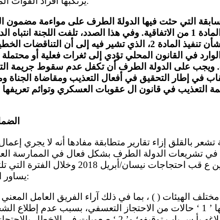
يرتكبها أفراد القوات المسلحة (المادتان 1 و 4 ).
العقوبات مع أحكام المادة 1 من الاتفاقية. وفي هذا الصدد، تلفت اللجنة ا
العام رقم 2(2007) بشأن تنفيذ المادة 2، الذي تشير فيه إلى أن ا
لوارد في القانون المحلي تؤدي إلى ثغرات فعلية أو محتملة ت
لعقاب (الفقرة 9). ويجب على الدولة الطرف أن تكفل عدم سقوط جريمة ا
قاب في إطار التحقيق في أفعال التعذيب ومقاضاة الجناة ومع
الضما
في تشريعات الدولة الطرف بشكل فعال في الممارسة العمل
الأشخاص المحتجزين ع قب احتجاجات نيسان/أبريل 8
يساور اللجنة القلق إزاء ما يلي:
) ، التي يوثق فيها ’ 1 ‘ حالات من الاحتجاز التعسفي، بسبب عدم إ
التوقيف و/أو عدم إبلاغه بأ س باب توقيفه؛ و’ 2 ‘ صعوبات في