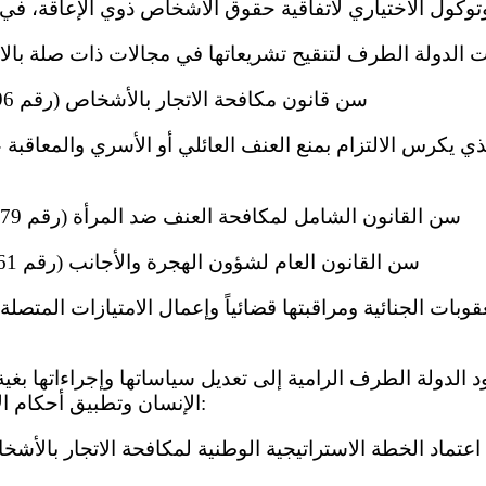
(أ) سن قانون مكافحة الاتجار بالأشخاص (رقم 896 )، في عام 2015 ؛
(ج) سن القانون الشامل لمكافحة العنف ضد المرأة (رقم 779 )، في عام 2012 ؛
(د) سن القانون العام لشؤون الهجرة والأجانب (رقم 761 )، في عام 2011 ؛
الإنسان وتطبيق أحكام الاتفاقية، وبخاصة ما يلي:
(أ) اعتماد الخطة الاستراتيجية الوطنية لمكافحة الاتجار بالأشخاص ( 2012 - 4