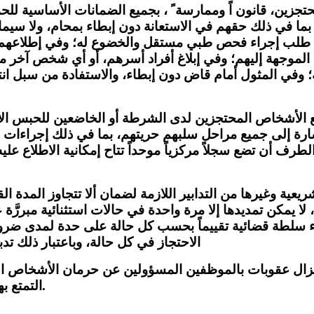
حتجزين، قانون اً وممارسة ً ، بجميع الضمانات الأساسية للح
ما في ذلك حقهم في الاستعانة دون إبطاء بمحام، ولا سيما
 طلب إجراء فحص طبي مستقل والخضوع له؛ وفي إطلاعهم
الموجهة إليهم؛ وفي إبلاغ أفراد أسرهم، أو أي شخص آخر م
؛ وفي المثول أمام قاض دون إبطاء، والاستفادة من سبل ا
الأشخاص المحتجزين لدى الشرطة أو الخاضعين للحبس ا
شارة إلى جميع مراحل سلبهم حريتهم، بما في ذلك إجراءات 
طرف أن تضع سجلاً مركزياً موحداً تتاح إمكانية الاطلاع عليه
تشريعية وغيرها من التدابير اللازمة لضمان ألا تتجاوز المدة 
48 ساعة، لا يمكن تمديدها إلا مرة واحدة في حالات استثنائية مبررَّ
ء سلطة قضائية تقييماً بحسب كل حالة على حدة لمدى ضرو
الاحتجاز في كل حالة، وباعتبار ذلك تدبيرا
نزال عقوبات بالموظفين المسؤولين عن حرمان الأشخاص ا
التمتع بهذه الضمانات الأساسية.