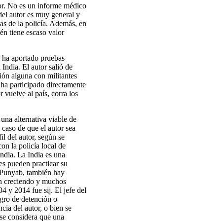
tor. No es un informe médico
del autor es muy general y
as de la policía. Además, en
ién tiene escaso valor
o ha aportado pruebas
 India. El autor salió de
ión alguna con militantes
 ha participado directamente
 vuelve al país, corra los
 una alternativa viable de
 caso de que el autor sea
il del autor, según se
n la policía local de
ndia. La India es una
jes pueden practicar su
en Punyab, también hay
tán creciendo y muchos
4 y 2014 fue sij. El jefe del
igro de detención o
cia del autor, o bien se
 se considera que una