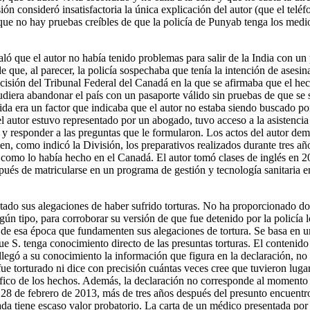
ión consideró insatisfactoria la única explicación del autor (que el telé
que no hay pruebas creíbles de que la policía de Punyab tenga los medio
ló que el autor no había tenido problemas para salir de la India con un
e que, al parecer, la policía sospechaba que tenía la intención de asesin
cisión del Tribunal Federal del Canadá en la que se afirmaba que el hec
udiera abandonar el país con un pasaporte válido sin pruebas de que se 
ida era un factor que indicaba que el autor no estaba siendo buscado por
el autor estuvo representado por un abogado, tuvo acceso a la asistencia 
 y responder a las preguntas que le formularon. Los actos del autor dem
en, como indicó la División, los preparativos realizados durante tres a
, como lo había hecho en el Canadá. El autor tomó clases de inglés en 2
pués de matricularse en un programa de gestión y tecnología sanitaria 
tado sus alegaciones de haber sufrido torturas. No ha proporcionado d
gún tipo, para corroborar su versión de que fue detenido por la policía
 de esa época que fundamenten sus alegaciones de tortura. Se basa en u
ue S. tenga conocimiento directo de las presuntas torturas. El contenido
llegó a su conocimiento la información que figura en la declaración, no
ue torturado ni dice con precisión cuántas veces cree que tuvieron lugar
ífico de los hechos. Además, la declaración no corresponde al momento 
28 de febrero de 2013, más de tres años después del presunto encuentro 
ada tiene escaso valor probatorio. La carta de un médico presentada por 