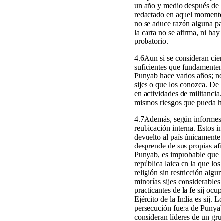
un año y medio después de q
redactado en aquel momento 
no se aduce razón alguna pa
la carta no se afirma, ni ha
probatorio.
4.6Aun si se consideran cier
suficientes que fundamenten 
Punyab hace varios años; no 
sijes o que los conozca. De
en actividades de militancia
mismos riesgos que pueda ha
4.7Además, según informes ob
reubicación interna. Estos i
devuelto al país únicamente 
desprende de sus propias af
Punyab, es improbable que l
república laica en la que lo
religión sin restricción alg
minorías sijes considerables
practicantes de la fe sij oc
Ejército de la India es sij.
persecución fuera de Punyab 
consideran líderes de un gru