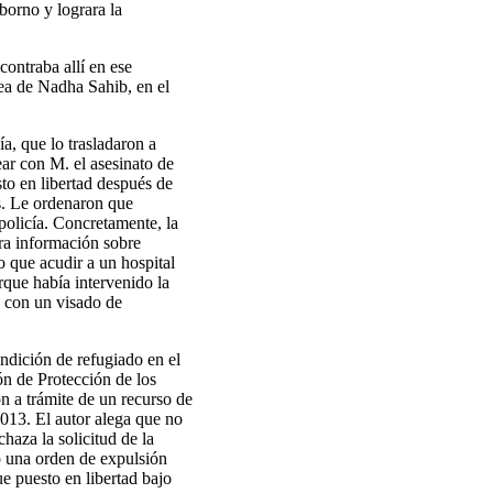
borno y lograra la
contraba allí en ese
dea de Nadha Sahib, en el
a, que lo trasladaron a
ear con M. el asesinato de
sto en libertad después de
es. Le ordenaron que
policía. Concretamente, la
ara información sobre
o que acudir a un hospital
rque había intervenido la
á con un visado de
ondición de refugiado en el
n de Protección de los
n a trámite de un recurso de
2013. El autor alega que no
chaza la solicitud de la
ó una orden de expulsión
e puesto en libertad bajo