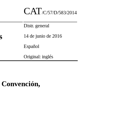
CAT
/C/57/D/583/2014
Distr. general
s
14 de junio de 2016
Español
Original: inglés
a Convención,