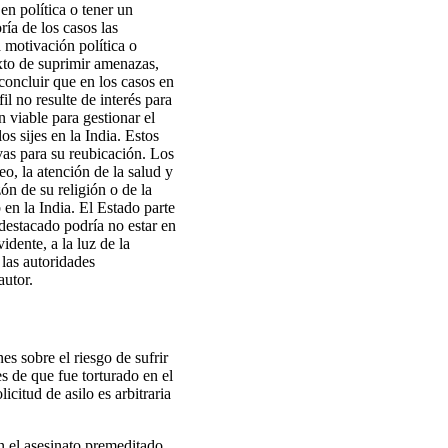
en política o tener un
ía de los casos las
 motivación política o
xto de suprimir amenazas,
concluir que en los casos en
il no resulte de interés para
n viable para gestionar el
s sijes en la India. Estos
ivas para su reubicación. Los
eo, la atención de la salud y
ón de su religión o de la
 en la India. El Estado parte
destacado podría no estar en
idente, a la luz de la
 las autoridades
autor.
s sobre el riesgo de sufrir
 de que fue torturado en el
icitud de asilo es arbitraria
en el asesinato premeditado