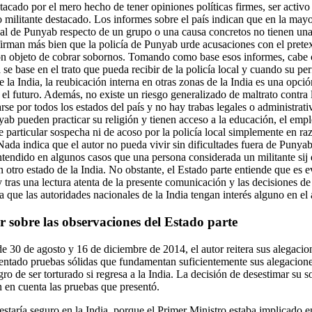
tacado por el mero hecho de tener opiniones políticas firmes, ser activo 
 militante destacado. Los informes sobre el país indican que en la mayor
ocal de Punyab respecto de un grupo o una causa concretos no tienen una
firman más bien que la policía de Punyab urde acusaciones con el prete
 con objeto de cobrar sobornos. Tomando como base esos informes, cabe 
se base en el trato que pueda recibir de la policía local y cuando su perf
e la India, la reubicación interna en otras zonas de la India es una opció
el futuro. Además, no existe un riesgo generalizado de maltrato contra lo
arse por todos los estados del país y no hay trabas legales o administrat
yab pueden practicar su religión y tienen acceso a la educación, el empl
e particular sospecha ni de acoso por la policía local simplemente en raz
ada indica que el autor no pueda vivir sin dificultades fuera de Punyab
tendido en algunos casos que una persona considerada un militante sij 
 otro estado de la India. No obstante, el Estado parte entiende que es ev
 y tras una lectura atenta de la presente comunicación y las decisiones de
 que las autoridades nacionales de la India tengan interés alguno en el 
 sobre las observaciones del Estado parte
30 de agosto y 16 de diciembre de 2014, el autor reitera sus alegacione
entado pruebas sólidas que fundamentan suficientemente sus alegaciones
ro de ser torturado si regresa a la India. La decisión de desestimar su sol
n en cuenta las pruebas que presentó.
estaría seguro en la India, porque el Primer Ministro estaba implicado 