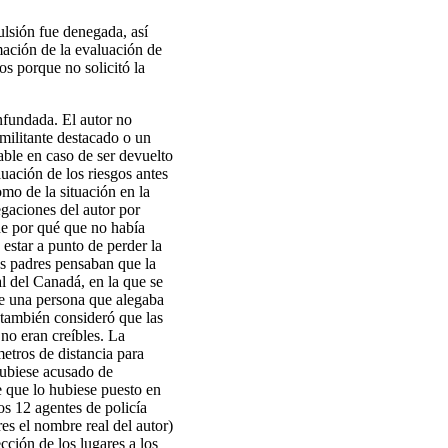
ulsión fue denegada, así
mación de la evaluación de
os porque no solicitó la
nfundada. El autor no
militante destacado o un
able en caso de ser devuelto
uación de los riesgos antes
mo de la situación en la
egaciones del autor por
de por qué que no había
estar a punto de perder la
us padres pensaban que la
l del Canadá, en la que se
ue una persona que alegaba
 también consideró que las
 no eran creíbles. La
metros de distancia para
hubiese acusado de
e que lo hubiese puesto en
os 12 agentes de policía
es el nombre real del autor)
ección de los lugares a los