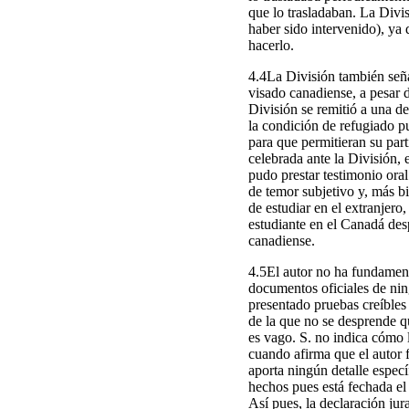
que lo trasladaban. La Divis
haber sido intervenido), ya 
hacerlo.
4.4La División también seña
visado canadiense, a pesar d
División se remitió a una de
la condición de refugiado p
para que permitieran su part
celebrada ante la División, 
pudo prestar testimonio oral
de temor subjetivo y, más bi
de estudiar en el extranjero
estudiante en el Canadá des
canadiense.
4.5El autor no ha fundamen
documentos oficiales de nin
presentado pruebas creíbles
de la que no se desprende q
es vago. S. no indica cómo 
cuando afirma que el autor f
aporta ningún detalle espec
hechos pues está fechada el 
Así pues, la declaración jur