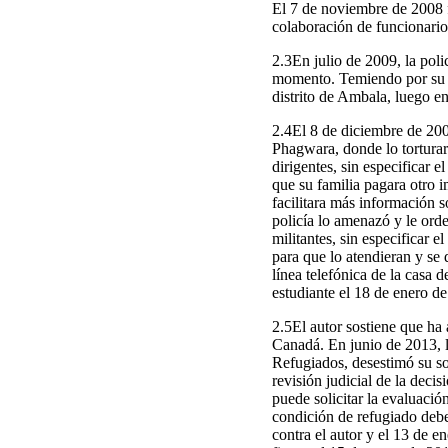
El 7 de noviembre de 2008 f
colaboración de funcionarios
2.3En julio de 2009, la polic
momento. Temiendo por su vi
distrito de Ambala, luego e
2.4El 8 de diciembre de 200
Phagwara, donde lo torturar
dirigentes, sin especificar 
que su familia pagara otro 
facilitara más información 
policía lo amenazó y le ord
militantes, sin especificar 
para que lo atendieran y se
línea telefónica de la casa 
estudiante el 18 de enero d
2.5El autor sostiene que ha 
Canadá. En junio de 2013, l
Refugiados, desestimó su so
revisión judicial de la deci
puede solicitar la evaluación
condición de refugiado debe
contra el autor y el 13 de 