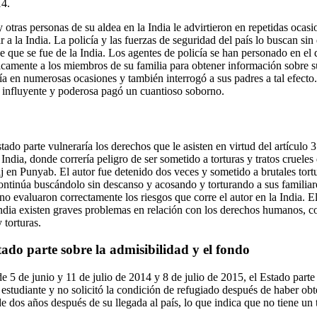
14.
y otras personas de su aldea en la India le advirtieron en repetidas ocas
r a la India. La policía y las fuerzas de seguridad del país lo buscan si
que se fue de la India. Los agentes de policía se han personado en el d
sicamente a los miembros de su familia para obtener información sobre s
ría en numerosas ocasiones y también interrogó a sus padres a tal efect
 influyente y poderosa pagó un cuantioso soborno.
stado parte vulneraría los derechos que le asisten en virtud del artículo
 India, donde correría peligro de ser sometido a torturas y tratos crueles
ij en Punyab. El autor fue detenido dos veces y sometido a brutales tort
 continúa buscándolo sin descanso y acosando y torturando a sus familiar
no evaluaron correctamente los riesgos que corre el autor en la India. E
India existen graves problemas en relación con los derechos humanos, c
 torturas.
ado parte sobre la admisibilidad y el fondo
 5 de junio y 11 de julio de 2014 y 8 de julio de 2015, el Estado parte
estudiante y no solicitó la condición de refugiado después de haber ob
de dos años después de su llegada al país, lo que indica que no tiene un 