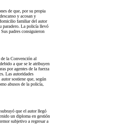
iones de que, por su propia
n descanso y acosan y
omicilio familiar del autor
u paradero. La policía llevó
o. Sus padres consiguieron
 3 de la Convención al
 debido a que se le atribuyen
uras por agentes de la fuerza
es. Las autoridades
l autor sostiene que, según
omo abusos de la policía,
 subrayó que el autor llegó
tenido un diploma en gestión
temor subjetivo a regresar a