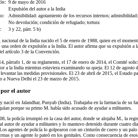
ón:
9 de mayo de 2016
Expulsión del autor a la India
to:
Admisibilidad: agotamiento de los recursos internos; admisibilida
No devolución; condición de refugiado; tortura
:
3 y 22, párr. 5 b)
, nacional de la India nacido el 5 de enero de 1988, quien en el moment
una orden de expulsión a la India. El autor afirma que su expulsión a la
el artículo 3 de la Convención.
14, párrafo 1, de su reglamento, el 17 de enero de 2014, el Comité solic
tor a la India mientras estuviera examinando su queja. El 12 de agosto 
e levantar las medidas provisionales. El 23 de abril de 2015, el Estado 
do a Nueva Delhi el 23 de marzo de 2015.
por el autor
ij y nació en Jalandhar, Punyab (India). Trabajaba en la farmacia de su 
eguían porque su primo M. había sido acusado de ayudar a militantes.
, la policía irrumpió en la casa del autor, donde se alojaba M., la regi
al autor de ayudar a militantes y lo mantuvo detenido durante cuatro días
os agentes de policía lo golpearon con un cinturón de cuero y un palo e
piernas y un agente lo pateó en los genitales. Como consecuencia de esos