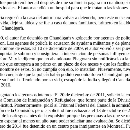
ue puesto en libertad después de que su familia pagara un cuantioso so
 locales. El autor acudió a un hospital para que le trataran las lesiones.
ía regresó a la casa del autor para volver a detenerlo, pero este no se en
da, dejó su aldea y se fue a casa de unos familiares, primero en la al
n Chandigarh.
9, el autor fue detenido en Chandigarh y golpeado por agentes de policí
on. Los agentes de policía lo acusaron de ayudar a militantes y de plan
el nombre de estos. El 10 de diciembre de 2009, el autor volvió a ser pue
importante soborno y consiguiera la intervención de personas influyent
sobre M. y le dijeron que no abandonara Phagwara sin notificárselo a la 
enó que entregara a su primo en un plazo de dos meses y que les facilit
el nombre de estos. Si no cumplía con ello, lo matarían. Nuevamente, tuv
 dio cuenta de que la policía había podido encontrarlo en Chandigarh po
de su familia. Temiendo por su vida, escapó de la India y llegó al Canad
e 2010.
agotado los recursos internos. El 20 de diciembre de 2011, solicitó la c
a Comisión de Inmigración y Refugiados, que forma parte de la Divisió
licitud. Posteriormente, pidió al Tribunal Federal del Canadá la admisió
sión de la Comisión, pero la solicitud fue rechazada el 18 de octubre de 
 de los riesgos antes de la expulsión porque las personas a las que se re
n esperar al menos un año para poder solicitar una evaluación. Se dict
enero de 2014 fue detenido en un centro para inmigrantes en Montreal. Fu