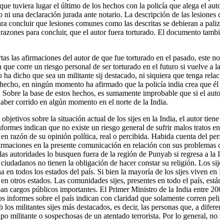
ue tuviera lugar el último de los hechos con la policía que alega el au
ni una declaración jurada ante notario. La descripción de las lesiones 
ra concluir que lesiones comunes como las descritas se debieran a paliz
y razones para concluir, que el autor fuera torturado. El documento tamb
tas las afirmaciones del autor de que fue torturado en el pasado, este n
que corre un riesgo personal de ser torturado en el futuro si vuelve a la
ha dicho que sea un militante sij destacado, ni siquiera que tenga relac
 hecho, en ningún momento ha afirmado que la policía india crea que él
. Sobre la base de estos hechos, es sumamente improbable que si el autor
ber corrido en algún momento en el norte de la India.
jetivos sobre la situación actual de los sijes en la India, el autor tiene
nformes indican que no existe un riesgo general de sufrir malos tratos en
en razón de su opinión política, real o percibida. Habida cuenta del perf
irmaciones en la presente comunicación en relación con sus problemas co
as autoridades lo busquen fuera de la región de Punyab si regresa a la I
s ciudadanos no tienen la obligación de hacer constar su religión. Los si
una en todos los estados del país. Si bien la mayoría de los sijes viven 
 en otros estados. Las comunidades sijes, presentes en todo el país, es
upan cargos públicos importantes. El Primer Ministro de la India entre 200
 Los informes sobre el país indican con claridad que solamente corren pel
los militantes sijes más destacados, es decir, las personas que, a diferen
po militante o sospechosas de un atentado terrorista. Por lo general, no