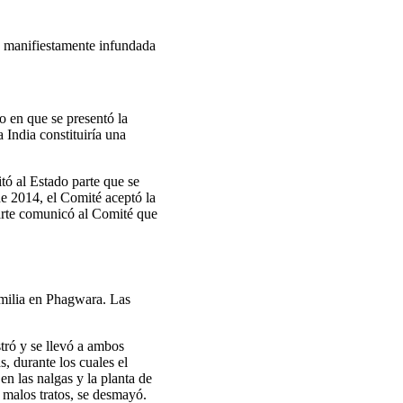
d: manifiestamente infundada
o en que se presentó la
 India constituiría una
itó al Estado parte que se
de 2014, el Comité aceptó la
parte comunicó al Comité que
familia en Phagwara. Las
stró y se llevó a ambos
, durante los cuales el
n las nalgas y la planta de
 malos tratos, se desmayó.