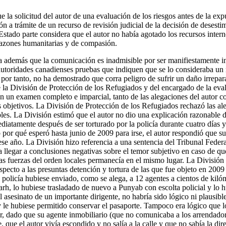
e la solicitud del autor de una evaluación de los riesgos antes de la exp
n a trámite de un recurso de revisión judicial de la decisión de desesti
 Estado parte considera que el autor no había agotado los recursos intern
razones humanitarias y de compasión.
a además que la comunicación es inadmisible por ser manifiestamente i
 autoridades canadienses pruebas que indiquen que se lo consideraba un 
por tanto, no ha demostrado que corra peligro de sufrir un daño irrepar
e la División de Protección de los Refugiados y del encargado de la eval
en un examen completo e imparcial, tanto de las alegaciones del autor co
s objetivos. La División de Protección de los Refugiados rechazó las al
bles. La División estimó que el autor no dio una explicación razonable 
tamente después de ser torturado por la policía durante cuatro días y 
 por qué esperó hasta junio de 2009 para irse, el autor respondió que s
se año. La División hizo referencia a una sentencia del Tribunal Federa
a llegar a conclusiones negativas sobre el temor subjetivo en caso de q
las fuerzas del orden locales permanecía en el mismo lugar. La División
specto a las presuntas detención y tortura de las que fue objeto en 2009
 policía hubiese enviado, como se alega, a 12 agentes a cientos de kiló
arh, lo hubiese trasladado de nuevo a Punyab con escolta policial y lo 
 asesinato de un importante dirigente, no habría sido lógico ni plausibl
y le hubiese permitido conservar el pasaporte. Tampoco era lógico que l
r, dado que su agente inmobiliario (que no comunicaba a los arrendador
 que el autor vivía escondido y no salía a la calle y que no sabía la dir