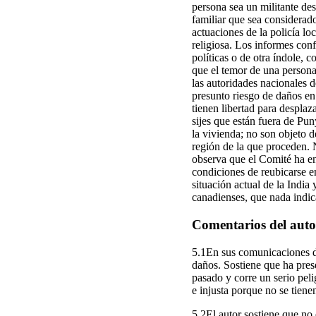
persona sea un militante des
familiar que sea considerado
actuaciones de la policía l
religiosa. Los informes con
políticas o de otra índole,
que el temor de una persona 
las autoridades nacionales d
presunto riesgo de daños en 
tienen libertad para desplaz
sijes que están fuera de Pun
la vivienda; no son objeto d
región de la que proceden. N
observa que el Comité ha en
condiciones de reubicarse en
situación actual de la India
canadienses, que nada indica
Comentarios del autor
5.1En sus comunicaciones de 
daños. Sostiene que ha pres
pasado y corre un serio pelig
e injusta porque no se tiene
5.2El autor sostiene que no 