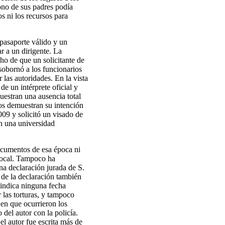
fono de sus padres podía
s ni los recursos para
 pasaporte válido y un
ar a un dirigente. La
ho de que un solicitante de
sobornó a los funcionarios
 las autoridades. En la vista
de un intérprete oficial y
uestran una ausencia total
ños demuestran su intención
009 y solicitó un visado de
en una universidad
ocumentos de esa época ni
 local. Tampoco ha
na declaración jurada de S.
 de la declaración también
 indica ninguna fecha
 las torturas, y tampoco
en que ocurrieron los
del autor con la policía.
el autor fue escrita más de