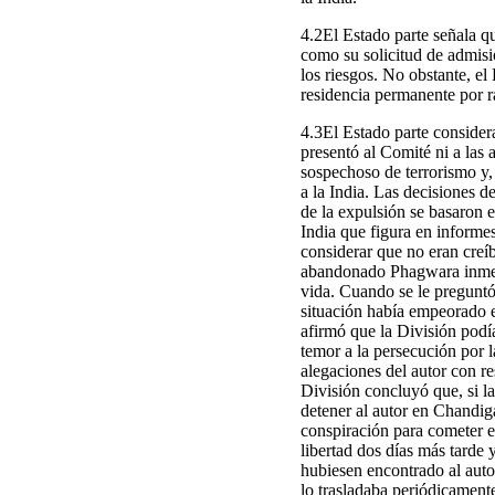
4.2El Estado parte señala qu
como su solicitud de admisió
los riesgos. No obstante, el
residencia permanente por 
4.3El Estado parte consider
presentó al Comité ni a las
sospechoso de terrorismo y, 
a la India. Las decisiones d
de la expulsión se basaron 
India que figura en informe
considerar que no eran creí
abandonado Phagwara inmedia
vida. Cuando se le preguntó
situación había empeorado e
afirmó que la División podí
temor a la persecución por 
alegaciones del autor con re
División concluyó que, si la
detener al autor en Chandig
conspiración para cometer el
libertad dos días más tarde 
hubiesen encontrado al auto
lo trasladaba periódicamente,