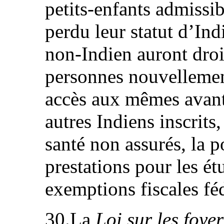
petits-enfants admissi
perdu leur statut d’In
non-Indien auront droit
personnes nouvellemen
accès aux mêmes avanta
autres Indiens inscrits
santé non assurés, la p
prestations pour les ét
exemptions fiscales féd
30.La
Loi sur les foye