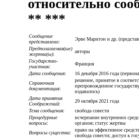
относительно соо
** ***
Сообщение
Эрве Маритон и др. (предста
представлено
:
Предполагаемая(ые)
авторы
жертва(ы)
:
Государство-
Франция
участник
:
Дата сообщения
:
16 декабря 2016 года (первон
решение, принятое в соответ
Справочная
препровожденное государству
документация:
издавалось)
Дата принятия
29 октября 2021 года
Соображений
:
Тема сообщения
:
свобода совести
Процедурные
исчерпание внутренних сред
вопросы
:
органом; статус жертвы
право на эффективное средст
Вопросы существа
:
свобода совести; доступ к го