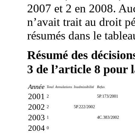
2007 et 2 en 2008. Au
n’avait trait au droit 
résumés dans le tablea
Résumé des décisions
3 de l’article 8 pour
Année
Total
Annulations
Inadmissibilité
Refus
2001
2
5P.173/2001
2002
2
5P.222/2002
2003
1
4C.383/2002
2004
0