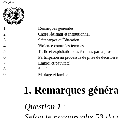
Chapitre
1.
Remarques générales
2.
Cadre législatif et institutionnel
3.
Stéréotypes et Éducation
4.
Violence contre les femmes
5.
Trafic et exploitation des femmes par la prostitu
6.
Participation au processus de prise de décision et
7.
Emploi et pauvreté
8.
Santé
9.
Mariage et famille
1. Remarques généra
Question 1 :
Selon le paragraphe 53 du ra