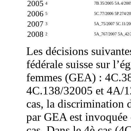
2005
4
7B.35/2005 5A.4/200
2006
5
5C.77/2006 5P.274/20
2007
3
5A_75/2007 5C.11/20
2008
2
5A_767/2007 5A_42/
Les décisions suivantes
fédérale suisse sur l’é
femmes (GEA) : 4C.3
4C.138/32005 et 4A/12
cas, la discrimination d
par GEA est invoquée 
cas. Dans le 4è cas (4C