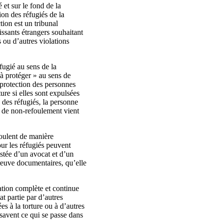
 et sur le fond de la
ion des réfugiés de la
ion est un tribunal
issants étrangers souhaitant
s ou d’autres violations
fugié au sens de la
 à protéger » au sens de
a protection des personnes
ure si elles sont expulsées
n des réfugiés, la personne
e de non-refoulement vient
roulent de manière
ur les réfugiés peuvent
stée d’un avocat et d’un
reuve documentaires, qu’elle
mation complète et continue
at partie par d’autres
es à la torture ou à d’autres
t savent ce qui se passe dans