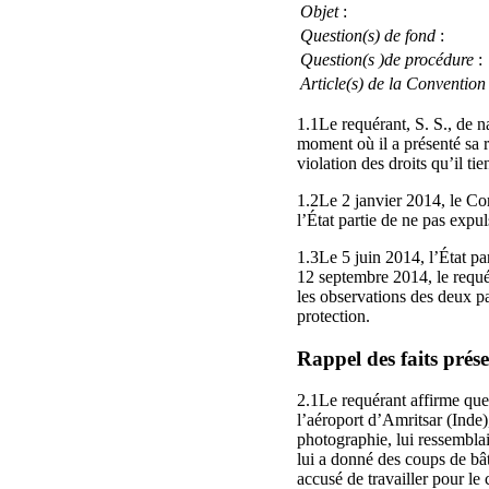
Objet
:
Question(s) de fond
:
Question(s )de procédure
:
Article(s) de la Convention
1.1Le requérant, S. S., de n
moment où il a présenté sa re
violation des droits qu’il tie
1.2Le 2 janvier 2014, le Com
l’État partie de ne pas expul
1.3Le 5 juin 2014, l’État pa
12 septembre 2014, le requé
les observations des deux p
protection.
Rappel des faits prés
2.1Le requérant affirme que, 
l’aéroport d’Amritsar (Inde)
photographie, lui ressemblai
lui a donné des coups de bâto
accusé de travailler pour le 