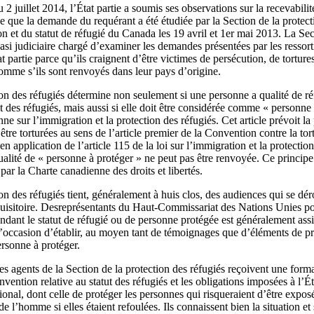
 juillet 2014, l’État partie a soumis ses observations sur la recevabilité
ue que la demande du requérant a été étudiée par la Section de la protect
 et du statut de réfugié du Canada les 19 avril et 1er mai 2013. La Sect
asi judiciaire chargé d’examiner les demandes présentées par les ressort
at partie parce qu’ils craignent d’être victimes de persécution, de torture
homme s’ils sont renvoyés dans leur pays d’origine.
on des réfugiés détermine non seulement si une personne a qualité de ré
t des réfugiés, mais aussi si elle doit être considérée comme « personne
enne sur l’immigration et la protection des réfugiés. Cet article prévoit l
être torturées au sens de l’article premier de la Convention contre la tort
 en application de l’article 115 de la loi sur l’immigration et la protectio
qualité de « personne à protéger » ne peut pas être renvoyée. Ce princip
 par la Charte canadienne des droits et libertés.
on des réfugiés tient, généralement à huis clos, des audiences qui se dé
quisitoire. Desreprésentants du Haut‑Commissariat des Nations Unies po
ndant le statut de réfugié ou de personne protégée est généralement assi
r l’occasion d’établir, au moyen tant de témoignages que d’éléments de p
ersonne à protéger.
les agents de la Section de la protection des réfugiés reçoivent une for
nvention relative au statut des réfugiés et les obligations imposées à l’Ét
ional, dont celle de protéger les personnes qui risqueraient d’être exposé
de l’homme si elles étaient refoulées. Ils connaissent bien la situation e