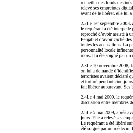
recueillir des fonds destinés
relevé ses empreintes digital
avant de le libérer, elle lui
2.2Le 1er septembre 2008, al
le requérant a été interpellé
reproché d’avoir assisté à u
Penjab et d’avoir caché des 
toutes les accusations. La pol
personnalité locale influente
mois. Il a été soigné par un
2.3Le 10 novembre 2008, la p
on lui a demandé d’identifier
terroristes avaient déclaré 
et torturé pendant cinq jour
fait libérer auparavant. Ses
2.4Le 4 mai 2009, le requéra
discussion entre membres de l
2.5Le 5 mai 2009, après avoi
jours. Elle a relevé ses empr
Le requérant a été libéré s
été soigné par un médecin. Il