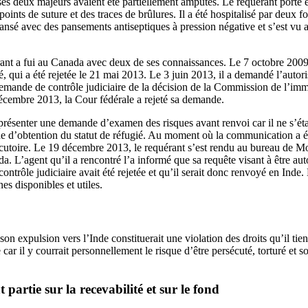
ses deux majeurs avaient été partiellement amputés. Le requérant porte e
nts de suture et des traces de brûlures. Il a été hospitalisé par deux foi
ansé avec des pansements antiseptiques à pression négative et s’est vu a
rant a fui au Canada avec deux de ses connaissances. Le 7 octobre 2009
, qui a été rejetée le 21 mai 2013. Le 3 juin 2013, il a demandé l’autori
mande de contrôle judiciaire de la décision de la Commission de l’immi
écembre 2013, la Cour fédérale a rejeté sa demande.
présenter une demande d’examen des risques avant renvoi car il ne s’ét
e d’obtention du statut de réfugié. Au moment où la communication a été 
utoire. Le 19 décembre 2013, le requérant s’est rendu au bureau de M
a. L’agent qu’il a rencontré l’a informé que sa requête visant à être auto
ntrôle judiciaire avait été rejetée et qu’il serait donc renvoyé en Inde. 
nes disponibles et utiles.
on expulsion vers l’Inde constituerait une violation des droits qu’il tient
 car il y courrait personnellement le risque d’être persécuté, torturé et
 partie sur la recevabilité et sur le fond