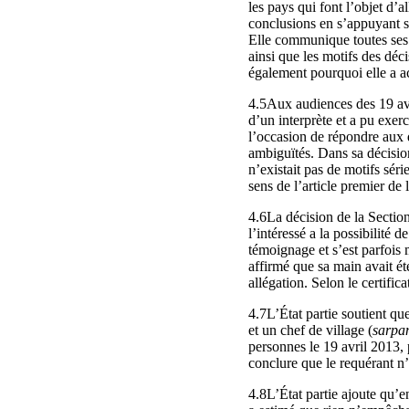
les pays qui font l’objet d’
conclusions en s’appuyant su
Elle communique toutes ses d
ainsi que les motifs des déc
également pourquoi elle a ac
4.5Aux audiences des 19 avri
d’un interprète et a pu exer
l’occasion de répondre aux q
ambiguïtés. Dans sa décision
n’existait pas de motifs sér
sens de l’article premier de 
4.6La décision de la Section
l’intéressé a la possibilité 
témoignage et s’est parfois m
affirmé que sa main avait ét
allégation. Selon le certifi
4.7L’État partie soutient qu
et un chef de village (
sarpa
personnes le 19 avril 2013, p
conclure que le requérant n’
4.8L’État partie ajoute qu’e