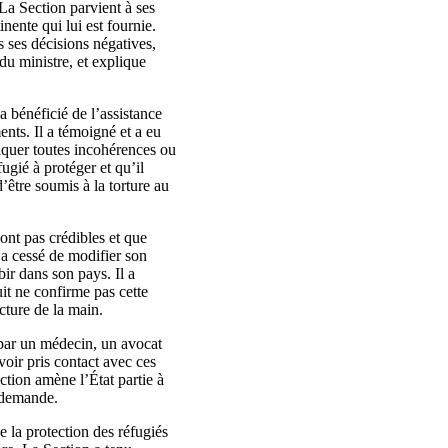
 La Section parvient à ses
nente qui lui est fournie.
s ses décisions négatives,
du ministre, et explique
a bénéficié de l’assistance
ents. Il a témoigné et a eu
liquer toutes incohérences ou
ugié à protéger et qu’il
’être soumis à la torture au
ont pas crédibles et que
n’a cessé de modifier son
bir dans son pays. Il a
uit ne confirme pas cette
cture de la main.
s par un médecin, un avocat
voir pris contact avec ces
iction amène l’État partie à
a demande.
e la protection des réfugiés