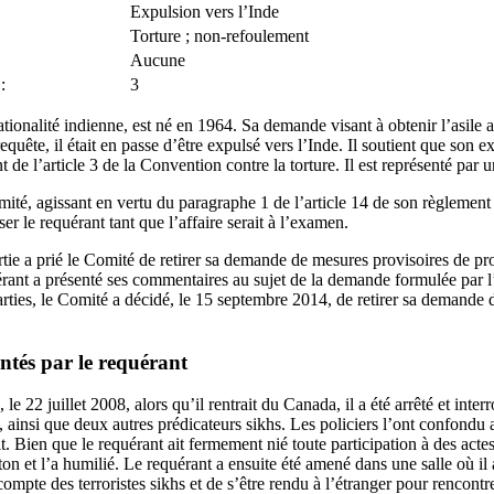
Expulsion vers l’Inde
Torture ; non-refoulement
Aucune
:
3
ationalité indienne, est né en 1964. Sa demande visant à obtenir l’asile a
quête, il était en passe d’être expulsé vers l’Inde. Il soutient que son e
nt de l’article 3 de la Convention contre la torture. Il est représenté par u
ité, agissant en vertu du paragraphe 1 de l’article 14 de son règlement
ser le requérant tant que l’affaire serait à l’examen.
rtie a prié le Comité de retirer sa demande de mesures provisoires de pro
rant a présenté ses commentaires au sujet de la demande formulée par l
arties, le Comité a décidé, le 15 septembre 2014, de retirer sa demande 
entés par le requérant
le 22 juillet 2008, alors qu’il rentrait du Canada, il a été arrêté et inter
, ainsi que deux autres prédicateurs sikhs. Les policiers l’ont confondu a
t. Bien que le requérant ait fermement nié toute participation à des actes
n et l’a humilié. Le requérant a ensuite été amené dans une salle où il a 
compte des terroristes sikhs et de s’être rendu à l’étranger pour rencontre