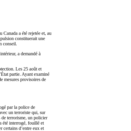
u Canada a été rejetée et, au
xpulsion constituerait une
n conseil.
 intérieur, a demandé à
tection. Les 25 août et
’État partie. Ayant examiné
de mesures provisoires de
rogé par la police de
vec un terroriste qui, sur
 de terrorisme, un policier
été interrogé, fouillé et
r certains d’entre eux et