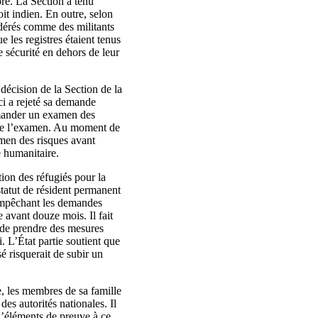
ore. La Section a tenu
it indien. En outre, selon
idérés comme des militants
e les registres étaient tenus
e sécurité en dehors de leur
décision de la Section de la
-ci a rejeté sa demande
demander un examen des
e de l’examen. Au moment de
men des risques avant
 humanitaire.
ion des réfugiés pour la
atut de résident permanent
 empêchant les demandes
 avant douze mois. Il fait
 de prendre des mesures
 L’État partie soutient que
é risquerait de subir un
e, les membres de sa famille
 des autorités nationales. Il
d’éléments de preuve à ce