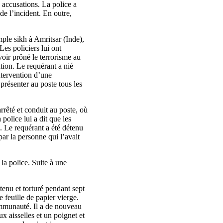
s accusations. La police a
 de l’incident. En outre,
mple sikh à Amritsar (Inde),
Les policiers lui ont
voir prôné le terrorisme au
tion. Le requérant a nié
intervention d’une
 présenter au poste tous les
rrêté et conduit au poste, où
 police lui a dit que les
s. Le requérant a été détenu
par la personne qui l’avait
la police. Suite à une
tenu et torturé pendant sept
e feuille de papier vierge.
communauté. Il a de nouveau
ux aisselles et un poignet et