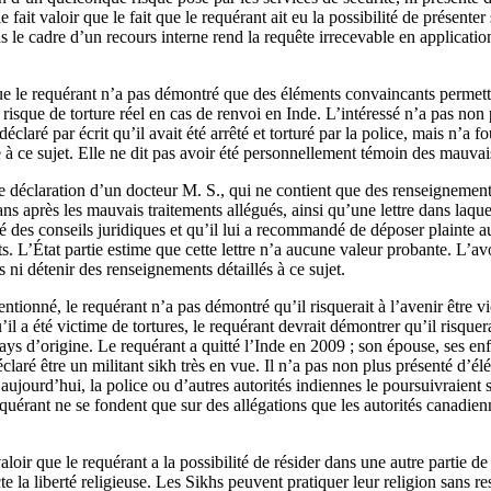
e fait valoir que le fait que le requérant ait eu la possibilité de présente
 le cadre d’un recours interne rend la requête irrecevable en application
que le requérant n’a pas démontré que des éléments convaincants permett
risque de torture réel en cas de renvoi en Inde. L’intéressé n’a pas non 
éclaré par écrit qu’il avait été arrêté et torturé par la police, mais n’a f
 ce sujet. Elle ne dit pas avoir été personnellement témoin des mauvais
e déclaration d’un docteur M. S., qui ne contient que des renseignement
 ans après les mauvais traitements allégués, ainsi qu’une lettre dans laque
é des conseils juridiques et qu’il lui a recommandé de déposer plainte a
s. L’État partie estime que cette lettre n’a aucune valeur probante. L’avo
 ni détenir des renseignements détaillés à ce sujet.
entionné, le requérant n’a pas démontré qu’il risquerait à l’avenir être 
’il a été victime de tortures, le requérant devrait démontrer qu’il risquer
ays d’origine. Le requérant a quitté l’Inde en 2009 ; son épouse, ses enf
déclaré être un militant sikh très en vue. Il n’a pas non plus présenté d’
ujourd’hui, la police ou d’autres autorités indiennes le poursuivraient s
equérant ne se fondent que sur des allégations que les autorités canadie
valoir que le requérant a la possibilité de résider dans une autre partie de
e la liberté religieuse. Les Sikhs peuvent pratiquer leur religion sans res