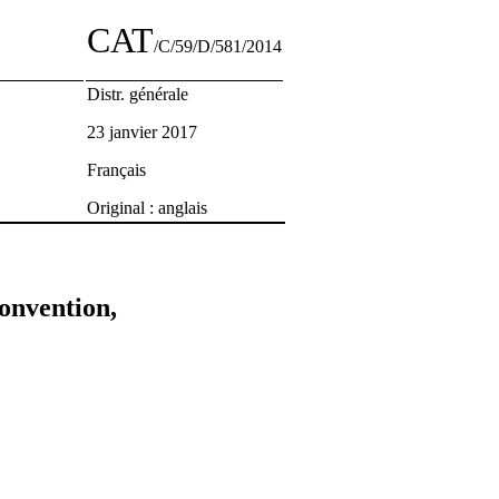
CAT
/C/59/D/581/2014
Distr. générale
23 janvier 2017
Français
Original : anglais
Convention,