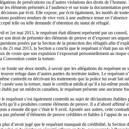
allégations de persécutions ou d’autres violations des droits de l’homme.
r les éléments présentés à l’audience et sur toute la documentation perti
écisions par écrit. Elle expose, par écrit également, les motifs de toute
isions positives rendues de vive voix à une audience tenue en l’absence 
cepté telle ou telle demande d’obtention du statut de réfugié.
l et 1er mai 2013, le requérant était dûment représenté par un conseil, 
cer son droit de présenter des éléments de preuve et d’exposer ses argum
uestions posées par la Section de la protection des réfugiés afin d’exp
 du 21 mai 2013, la Section a conclu que le requérant n’était pas un réf
ieux de croire que son expulsion l’exposerait personnellement au risque d
la Convention contre la torture.
 se fonde sur deux motifs, à savoir que les allégations du requérant ne s
de trouver refuge dans d’autres parties du territoire indien. Le requérant 
ême contredit en décrivant les traitements que la police lui avait fait su
é cassée sous la torture, mais le certificat médical qu’il a lui‑même prod
cat établi par un médecin canadien, le requérant présente une ancienne fra
e le requérant s’est également contredit au sujet de déclarations établie
nch
) qu’il a produites comme éléments de preuve. Il a d’abord affirmé a
uis a ensuite dit que c’était le 9 avril. Ajoutée aux autres, cette contrad
a pas présenté d’éléments de preuve crédibles et fiables à l’appui de s
n plus d’avoir jugé que le requérant manquait de crédibilité, la Section d