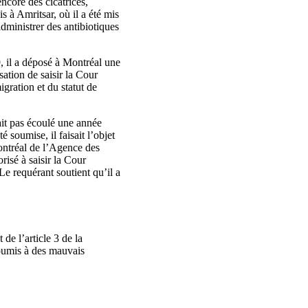
ncore des cicatrices,
s à Amritsar, où il a été mis
dministrer des antibiotiques
, il a déposé à Montréal une
sation de saisir la Cour
gration et du statut de
ait pas écoulé une année
soumise, il faisait l’objet
ontréal de l’Agence des
risé à saisir la Cour
Le requérant soutient qu’il a
 de l’article 3 de la
 soumis à des mauvais