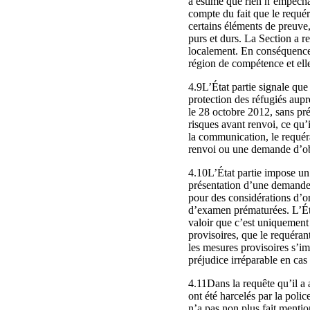
a estimé que rien n’empêchai
compte du fait que le requér
certains éléments de preuve,
purs et durs. La Section a re
localement. En conséquence, i
région de compétence et elle
4.9L’État partie signale que
protection des réfugiés aupr
le 28 octobre 2012, sans pr
risques avant renvoi, ce qu
la communication, le requér
renvoi ou une demande d’obt
4.10L’État partie impose un 
présentation d’une demande
pour des considérations d’o
d’examen prématurées. L’État
valoir que c’est uniquement
provisoires, que le requéra
les mesures provisoires s’im
préjudice irréparable en cas
4.11Dans la requête qu’il a 
ont été harcelés par la police
n’a pas non plus fait mentio