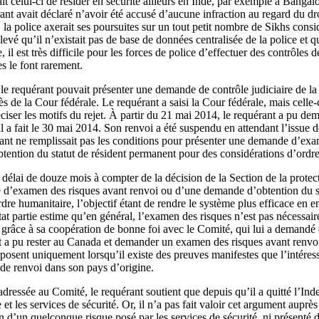
t celui-ci de résider en sécurité ailleurs en Inde, par exemple à Bangal
ant avait déclaré n’avoir été accusé d’aucune infraction au regard du dro
 la police axerait ses poursuites sur un tout petit nombre de Sikhs cons
levé qu’il n’existait pas de base de données centralisée de la police et qu
l est très difficile pour les forces de police d’effectuer des contrôles d
s le font rarement.
 le requérant pouvait présenter une demande de contrôle judiciaire de la 
ès de la Cour fédérale. Le requérant a saisi la Cour fédérale, mais celle
éciser les motifs du rejet. À partir du 21 mai 2014, le requérant a pu 
’il a fait le 30 mai 2014. Son renvoi a été suspendu en attendant l’issu
ant ne remplissait pas les conditions pour présenter une demande d’exa
ention du statut de résident permanent pour des considérations d’ordre
délai de douze mois à compter de la décision de la Section de la protect
 d’examen des risques avant renvoi ou d’une demande d’obtention du st
rdre humanitaire, l’objectif étant de rendre le système plus efficace en
 partie estime qu’en général, l’examen des risques n’est pas nécessaire
 grâce à sa coopération de bonne foi avec le Comité, qui lui a demandé
nt a pu rester au Canada et demander un examen des risques avant renvoi.
posent uniquement lorsqu’il existe des preuves manifestes que l’intéress
 de renvoi dans son pays d’origine.
adressée au Comité, le requérant soutient que depuis qu’il a quitté l’Ind
 et les services de sécurité. Or, il n’a pas fait valoir cet argument auprès
n d’un quelconque risque posé par les services de sécurité, ni présenté 