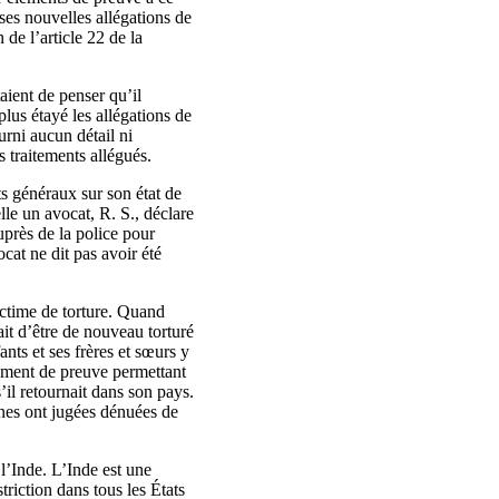
r ses nouvelles allégations de
 de l’article 22 de la
aient de penser qu’il
plus étayé les allégations de
ourni aucun détail ni
 traitements allégués.
s généraux sur son état de
lle un avocat, R. S., déclare
uprès de la police pour
cat ne dit pas avoir été
victime de torture. Quand
ait d’être de nouveau torturé
ants et ses frères et sœurs y
élément de preuve permettant
’il retournait dans son pays.
nnes ont jugées dénuées de
 l’Inde. L’Inde est une
triction dans tous les États