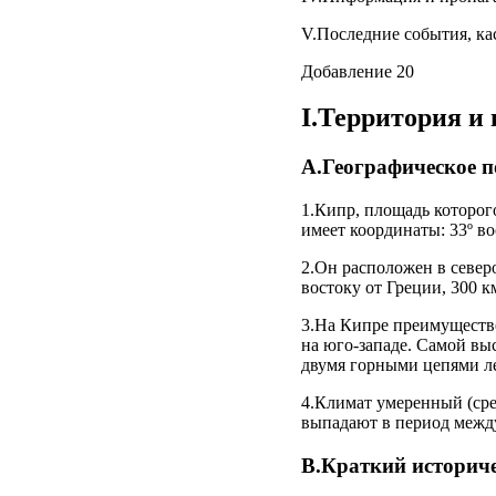
V.Последние события, к
Добавление 20
I.Территория и
A.Географическое 
1.Кипр, площадь которог
имеет координаты: 33º в
2.Он расположен в север
востоку от Греции, 300 к
3.На Кипре преимуществе
на юго-западе. Самой вы
двумя горными цепями л
4.Климат умеренный (сре
выпадают в период между
В.Краткий историч