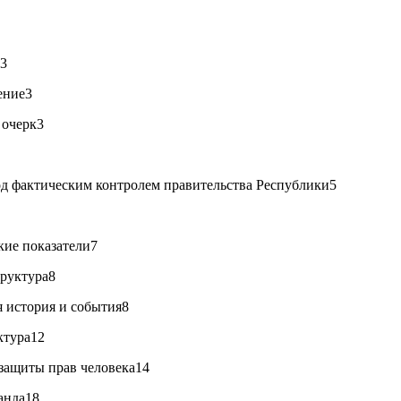
е3
ение3
 очерк3
од фактическим контролем правительства Республики5
кие показатели7
труктура8
 история и события8
ктура12
защиты прав человека14
анда18