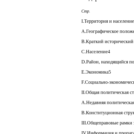
Стр.
I.Территория и населени
A.Географическое полож
В.Краткий исторический
С.Население4
D.Район, находящийся п
E.Экономика5
F.Социально-экономичес
II.Общая политическая с
A.Недавняя политическая
B.Конституционная стру
III.Общеправовые рамки 
IV.Информация и пропаг