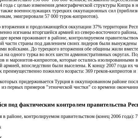
4 года с целью изменения демографической структуры Кипра в 
 также военнослужащих турецких оккупационных сил (приблизит
енкам, эмигрировали 57 000 турок-киприотов).
го вторжения и продолжающейся оккупации 37% территории Рес
енно изгнаны вторгшейся армией из северо-восточного района,
ящее время проживают в районе, контролируемом правительством
й части страны под давлением своих лидеров были вынуждены п
ми войсками. До турецкого вторжения обе общины жили вместе
а на одного турка во всех шести административных округах. 
тов и маронитов-киприотов, которые остались изолированными в
 армией, впоследствии были выселены. К концу 2007 года их ч
ек преимущественно пожилого возраста: 369 греков-киприотов и
 которых придерживается Турция в оккупированном районе посл
 из первых примеров "этнической чистки" со времени окончан
ся под фактическим контролем правительства Ре
 в районе, контролируемом правительством (конец 2006 года): 7
к
к