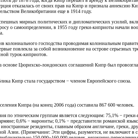
лоть до 1878 года, когда Кипр перешел в аренду к Великобритан
рция отказалась от своих прав на Кипр и признала аннексию К
льством Великобритании еще в 1914 году.
успешных мирных политических и дипломатических усилий, вкл
росу о самоопределении, в 1955 году греки-киприоты начали в
а.
тив колониального господства проводимая колониальным правит
первые повлекла за собой возникновение на острове серьезных 
иной турок-киприотов.
 на основе Цюрихско-лондонских соглашений Кипр был провозгл
ублика Кипр стала государством − членом Европейского союза.
еления Кипра (на конец 2006 года) составила 867 600 человек.
ния по этническим группам является следующим: 75,1% − греки
армяне; 0,6% − марониты; 0,1% − представители романской язык
 иностранные резиденты, главным образом англичане, греки, др
й Азии. (Примечание: Эти цифры, разумеется, не включают в с
риблизительно 150 000−160 000 человек, незаконно переселенны