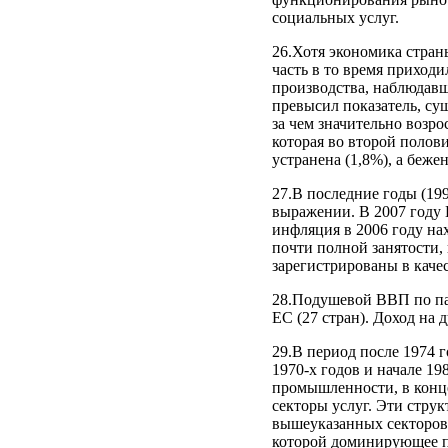
социальных услуг.
26.Хотя экономика стран
часть в то время приход
производства, наблюдавш
превысил показатель, су
за чем значительно возро
которая во второй полов
устранена (1,8%), а беж
27.В последние годы (19
выражении. В 2007 году В
инфляция в 2006 году на
почти полной занятости,
зарегистрированы в каче
28.Подушевой ВВП по пар
ЕС (27 стран). Доход на 
29.В период после 1974 
1970-х годов и начале 1
промышленности, в конце 
секторы услуг. Эти стру
вышеуказанных секторов 
которой доминирующее п