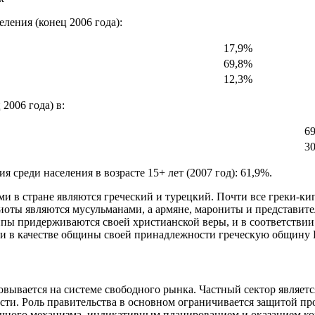
еления (конец 2006 года):
17,9%
69,8%
12,3%
 2006 года) в:
6
3
я среди населения в возрасте 15+ лет (2007 год): 61,9%.
и в стране являются греческий и турецкий. Почти все греки-к
иоты являются мусульманами, а армяне, марониты и представит
пы придерживаются своей христианской веры, и в соответствии 
и в качестве общины своей принадлежности греческую общину 
вывается на системе свободного рынка. Частный сектор являет
сти. Роль правительства в основном ограничивается защитой пр
ного механизма, индикативным планированием и оказанием к