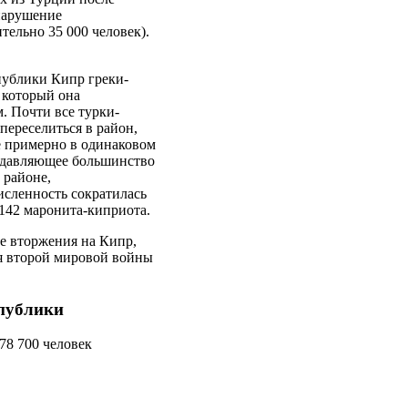
нарушение
ельно 35 000 человек).
публики Кипр греки-
 который она
. Почти все турки-
ереселиться в район,
 примерно в одинаковом
Подавляющее большинство
 районе,
исленность сократилась
 142 маронита-киприота.
е вторжения на Кипр,
ия второй мировой войны
спублики
78 700 человек