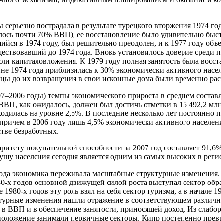
ы серьезно пострадала в результате турецкого вторжения 1974 г
илось почти 70% ВВП), ее восстановление было удивительно быс
ийся в 1974 году, был решительно преодолен, и к 1977 году объ
ществовавший до 1974 года. Вновь установилось доверие среди 
сли капиталовложения. К 1979 году полная занятость была восст
ине 1974 года приблизилась к 30% экономически активного насе
енцы до их возвращения в свои исконные дома были временно рас
97–2006 годы) темпы экономического прироста в среднем состав
ВП, как ожидалось, должен был достичь отметки в 15 492,2 млн.
ходилась на уровне 2,5%. В последние несколько лет постоянно 
 причем в 2006 году лишь 4,5% экономически активного населен
стве безработных.
итету покупательной способности за 2007 год составляет 91,6%
душу населения сегодня является одним из самых высоких в реги
года экономика переживала масштабные структурные изменения.
980-х годов основной движущей силой роста выступал сектор о
1980-х годов эту роль взял на себя сектор туризма, а в начале 1
ктурные изменения нашли отражение в соответствующем различн
в ВВП и в обеспечение занятости, приносящей доход. Из слабор
оложение занимали первичные секторы, Кипр постепенно превр