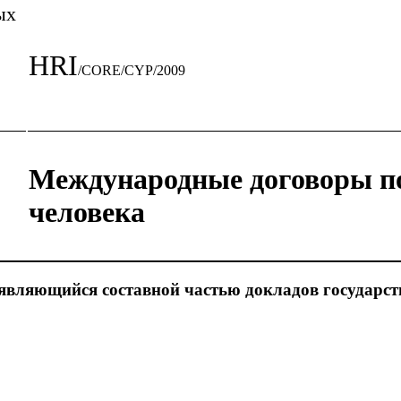
ых
HRI
/CORE/CYP/2009
Международные договоры п
человека
являющийся составной частью докладов государст