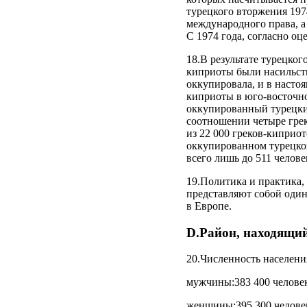
турецкого вторжения 197
международного права, а
С 1974 года, согласно оц
18.В результате турецко
киприоты были насильств
оккупировала, и в насто
киприоты в юго-восточно
оккупированный турецки
соотношении четыре грек
из 22 000 греков-киприо
оккупированном турецкой
всего лишь до 511 челов
19.Политика и практика,
представляют собой один
в Европе.
D.Район, находящий
20.Численность населения
мужчины:383 400 челове
женщины:395 300 челове