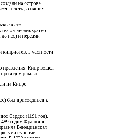
создали на острове
ются вплоть до наших
-за своего
тства он неоднократно
до н.э.) и персами
и киприотов, в частности
го правления, Кипр вошел
с приходом римлян.
ели на Кипре
.э.) был присоединен к
ое Сердце (1191 год),
 1489 годом Франкиш
 правила Венецианская
турками-османами.