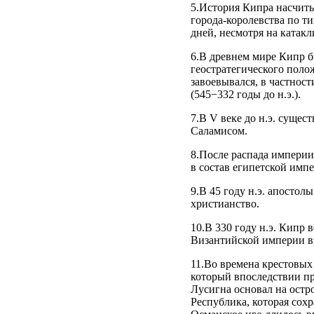
5.История Кипра насчиты
города-королевства по т
дней, несмотря на катак
6.В древнем мире Кипр б
геостратегического поло
завоевывался, в частност
(545−332 годы до н.э.).
7.В V веке до н.э. суще
Саламисом.
8.После распада империи
в состав египетской импе
9.В 45 году н.э. апостол
христианство.
10.В 330 году н.э. Кипр 
Византийской империи впл
11.Во времена крестовых
который впоследствии п
Лусигна основал на остр
Республика, которая сохр