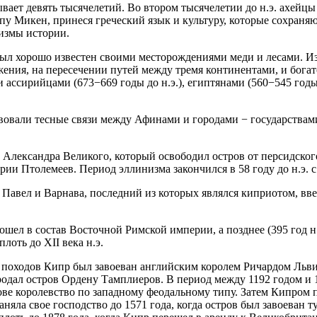
вает девять тысячелетий. Во втором тысячелетии до н.э. ахейцы 
ипу Микен, принеся греческий язык и культуру, которые сохраня
лизмы истории.
ыл хорошо известен своими месторождениями меди и лесами. Из
жения, на пересечении путей между тремя континентами, и бога
и ассирийцами (673−669 годы до н.э.), египтянами (560−545 годы 
ствовали тесные связи между Афинами и городами − государствам
 Александра Великого, который освободил остров от персидско
рии Птолемеев. Период эллинизма закончился в 58 году до н.э. 
ы Павел и Варнава, последний из которых являлся киприотом, вв
вошел в состав Восточной Римской империи, а позднее (395 год н
оть до XII века н.э.
 походов Кипр был завоеван английским королем Ричардом Львин
родал остров Ордену Тамплиеров. В период между 1192 годом и
ове королевство по западному феодальному типу. Затем Кипром
аняла свое господство до 1571 года, когда остров был завоеван 