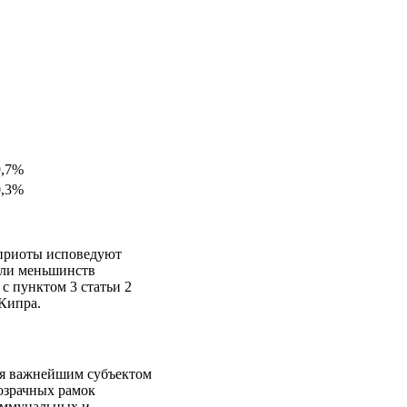
9,7%
0,3%
иприоты исповедуют
ели меньшинств
с пунктом 3 статьи 2
Кипра.
ся важнейшим субъектом
озрачных рамок
оммунальных и