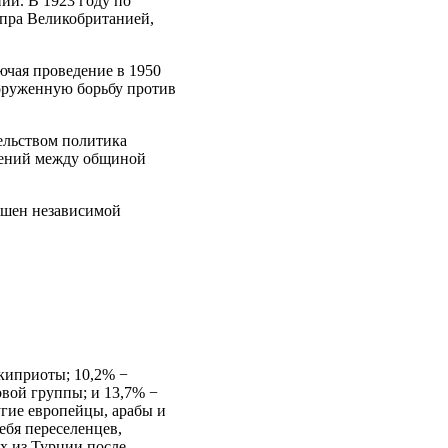
ии. В 1923 году по
ипра Великобританией,
ючая проведение в 1950
ооруженную борьбу против
ельством политика
трений между общиной
ашен независимой
-киприоты; 10,2% −
овой группы; и 13,7% −
угие европейцы, арабы и
ебя переселенцев,
х из Турции после