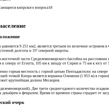
асающиеся кипрского вопроса18
 население
положение
о равняется 9 251 км2, является третьим по величине островом 
осточной долготы и 35º северной широты.
о-восточной части Средиземноморского бассейна на расстоянии 
м к северу от Египта, 105 км к западу от Сирии и 75 км к югу от
нно горная местность с горной цепью Пентадактилос на севере
сшей точкой Кипра является вершина Олимпия (1 953 м) в горн
ежит крупнейшая долина Месаория.
диземноморский). Две трети среднегодового количества осадков
 декабрем и февралем. Время от времени страна страдает от засу
еский очерк