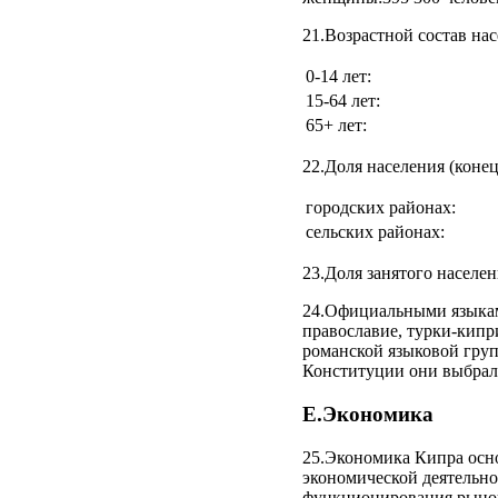
21.Возрастной состав нас
0-14 лет:
15-64 лет:
65+ лет:
22.Доля населения (конец
городских районах:
сельских районах:
23.Доля занятого населени
24.Официальными языкам
православие, турки-кипр
романской языковой груп
Конституции они выбрал
E.Экономика
25.Экономика Кипра осно
экономической деятельно
функционирования рыноч