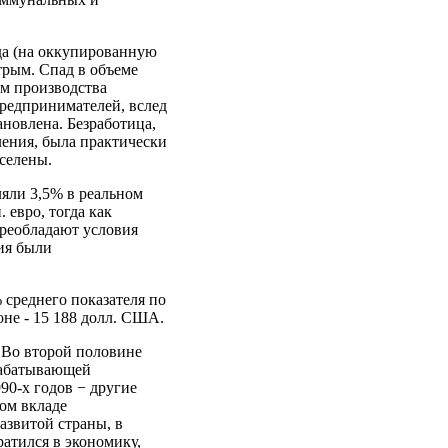
ода (на оккупированную
трым. Спад в объеме
ем производства
предпринимателей, вслед
ановлена. Безработица,
ления, была практически
селены.
ляли 3,5% в реальном
 евро, тогда как
преобладают условия
ия были
 среднего показателя по
оне - 15 188 долл. США.
 Во второй половине
брабатывающей
990‑х годов − другие
ом вкладе
азвитой страны, в
атился в экономику,