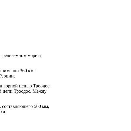
в Средиземном море и
примерно 360 км к
 Турции.
 и горной цепью Троодос
ой цепи Троодос. Между
, составляющего 500 мм,
хи.