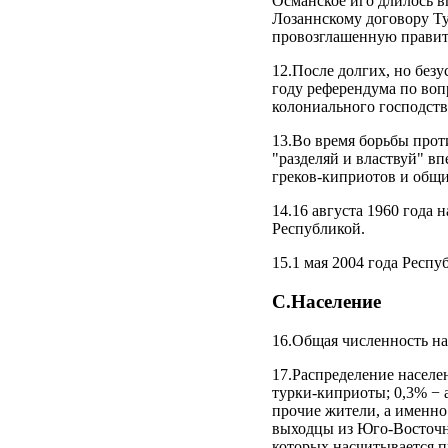
Османское иго длилось вп
Лозаннскому договору Ту
провозглашенную правите
12.После долгих, но без
году референдума по воп
колониального господств
13.Во время борьбы про
"разделяй и властвуй" в
греков-киприотов и общ
14.16 августа 1960 года
Республикой.
15.1 мая 2004 года Респ
С.Население
16.Общая численность нас
17.Распределение населе
турки-киприоты; 0,3% − 
прочие жители, а именно
выходцы из Юго-Восточно
которых насчитывается п