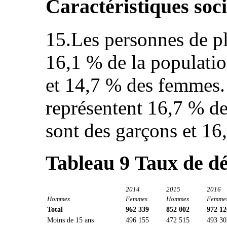
Caractéristiques soci
15.Les personnes de pl
16,1 % de la populati
et 14,7 % des femmes.
représentent 16,7 % de
sont des garçons et 16,
Tableau 9
Taux de d
2014
2015
2016
Hommes
Femmes
Hommes
Femme
Total
962 339
852 002
972 12
Moins de 15 ans
496 155
472 515
493 30