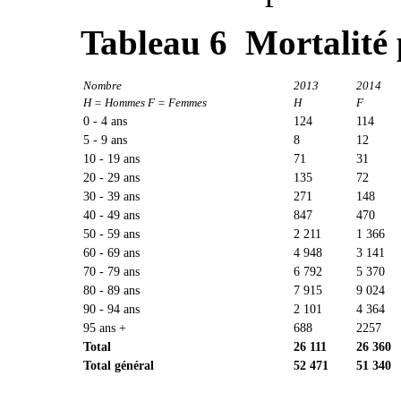
Tableau 6 Mortalité 
Nombre
2013
2014
H = Hommes F = Femmes
H
F
0 - 4 ans
124
114
5 - 9 ans
8
12
10 - 19 ans
71
31
20 - 29 ans
135
72
30 - 39 ans
271
148
40 - 49 ans
847
470
50 - 59 ans
2 211
1 366
60 - 69 ans
4 948
3 141
70 - 79 ans
6 792
5 370
80 - 89 ans
7 915
9 024
90 - 94 ans
2 101
4 364
95 ans +
688
2257
Total
26 111
26 360
Total général
52 471
51 340