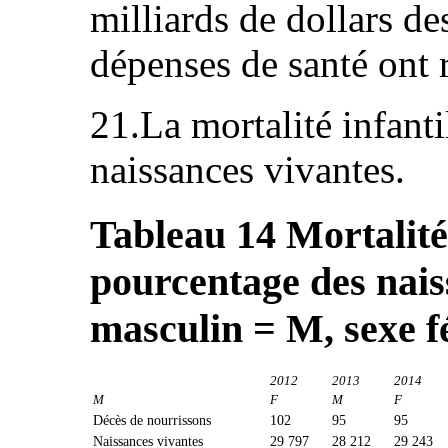
milliards de dollars de
dépenses de santé ont 
21.La mortalité infanti
naissances vivantes.
Tableau 14
Mortalité
pourcentage des nais
masculin = M, sexe f
2012
2013
2014
M
F
M
F
Décès de nourrissons
102
95
95
Naissances vivantes
29 797
28 212
29 243