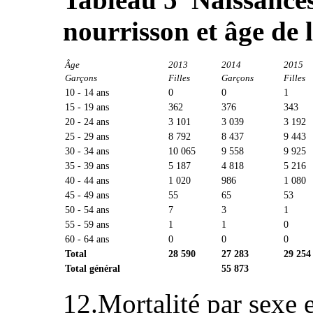
nourrisson et âge de 
Âge
2013
2014
2015
Garçons
Filles
Garçons
Filles
10 - 14 ans
0
0
1
15 - 19 ans
362
376
343
20 - 24 ans
3 101
3 039
3 192
25 - 29 ans
8 792
8 437
9 443
30 - 34 ans
10 065
9 558
9 925
35 - 39 ans
5 187
4 818
5 216
40 - 44 ans
1 020
986
1 080
45 - 49 ans
55
65
53
50 - 54 ans
7
3
1
55 - 59 ans
1
1
0
60 - 64 ans
0
0
0
Total
28 590
27 283
29 254
Total général
55 873
12.Mortalité par sexe e