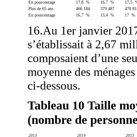
En pourcentage
17,8 %
16,7 %
17,5 
Plus de 65 ans
466 184
379 487
478 81
En pourcentage
16,7 %
13,4 %
17 %
16.Au 1er janvier 201
s’établissait à 2,67 mi
composaient d’une seul
moyenne des ménages e
ci-dessous.
Tableau 10
Taille m
(nombre de personne
2013
2014
2015