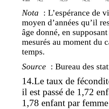
4 ans
74,2
78,19
74,32
78
Nota
: L’espérance de v
moyen d’années qu’il res
âge donné, en supposant 
mesurés au moment du ca
temps.
Source
: Bureau des sta
14.Le taux de fécondi
il est passé de 1,72 e
1,78 enfant par femme