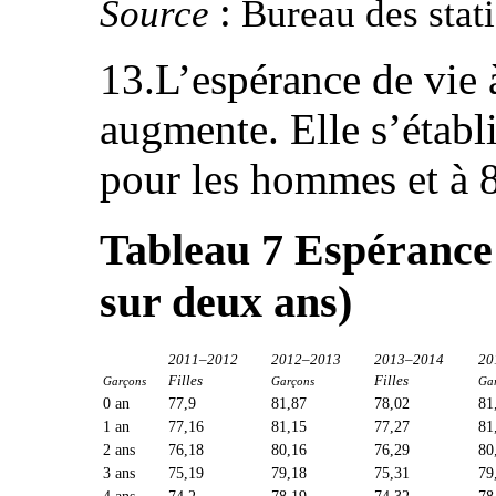
:
Source
Bureau des stat
13.L’espérance de vie à
augmente. Elle s’établ
pour les hommes et à 
Tableau 7
Espérance 
sur deux ans)
2011–2012
2012–2013
2013–2014
20
Filles
Filles
Garçons
Garçons
Ga
0 an
77,9
81,87
78,02
81
1 an
77,16
81,15
77,27
81
2 ans
76,18
80,16
76,29
80
3 ans
75,19
79,18
75,31
79