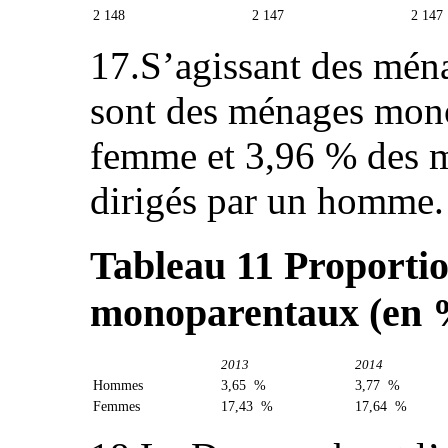
2 148
2 147
2 147
17.S’agissant des mén
sont des ménages mono
femme et 3,96 % des 
dirigés par un homme.
Tableau 11
Proportio
monoparentaux (en 
2013
2014
Hommes
3,65 %
3,77 %
Femmes
17,43 %
17,64 %