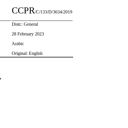
CCPR
/C/133/D/3634/2019
Distr.: General
28 February 2023
Arabic
Original: English
قرار اعتمد