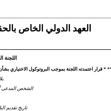
العهد الدولي الخاص بالحق
اللجنة ا
ته اللجنة بموجب البروتوكول الاختياري بشأن البلاغ رقم 2019/3634 * **
ن. س. ب.
بل
الشخص المدعى أن
تاريخ تقديم البل