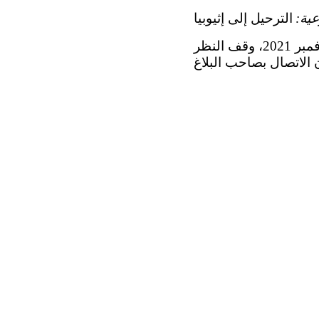
ية:
الترحيل إلى إثيوبيا
قررت اللجنة المعنية بحقوق الإنسان، في جلستها المعقودة في 5 تشرين الثاني/نوفمبر 2021، وقف النظر