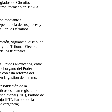
giados de Circuito,
último, formado en 1994 a
ión mediante el
dependencia de sus jueces y
al, en los términos
ación, vigilancia, disciplina
 y del Tribunal Electoral.
de los tribunales
dos Unidos Mexicanos, entre
o el órgano del Poder
o con esta reforma del
en la gestión del mismo.
nsolidación de la
íticos estaban registrados
stitucional (PRI), Partido de
o (PT), Partido de la
onvergencia).