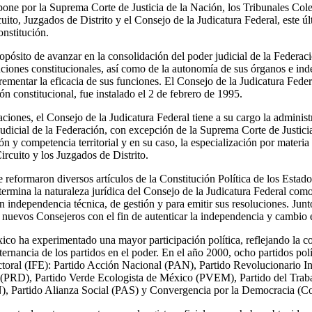
pone por la Suprema Corte de Justicia de la Nación, los Tribunales Cole
uito, Juzgados de Distrito y el Consejo de la Judicatura Federal, este 
onstitución.
opósito de avanzar en la consolidación del poder judicial de la Federac
buciones constitucionales, así como de la autonomía de sus órganos e in
rementar la eficacia de sus funciones. El Consejo de la Judicatura Feder
ón constitucional, fue instalado el 2 de febrero de 1995.
aciones, el Consejo de la Judicatura Federal tiene a su cargo la administr
 judicial de la Federación, con excepción de la Suprema Corte de Justicia
n y competencia territorial y en su caso, la especialización por materia 
rcuito y los Juzgados de Distrito.
e reformaron diversos artículos de la Constitución Política de los Esta
termina la naturaleza jurídica del Consejo de la Judicatura Federal com
n independencia técnica, de gestión y para emitir sus resoluciones. Junt
nuevos Consejeros con el fin de autenticar la independencia y cambio 
ico ha experimentado una mayor participación política, reflejando la co
lternancia de los partidos en el poder. En el año 2000, ocho partidos pol
ectoral (IFE): Partido Acción Nacional (PAN), Partido Revolucionario In
(PRD), Partido Verde Ecologista de México (PVEM), Partido del Trabaj
), Partido Alianza Social (PAS) y Convergencia por la Democracia (C