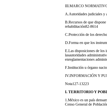
III.MARCO NORMATIV
A.Autoridades judiciales y 
B.Recursos de que dispone 
rehabilitación82-8614
C.Protección de los derech
D.Forma en que los instrum
E.Las disposiciones de los 
lasautoridades administrativ
enreglamentaciones adminis
F.Institución u órgano naci
IV.INFORMACIÓN Y PU
Nota127-13223
I. TERRITORIO Y PO
1.México es un país densame
Censo General de Población