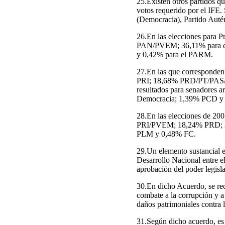
25.Existen otros partidos q
votos requerido por el IFE.
(Democracia), Partido Aut
26.En las elecciones para Pr
PAN/PVEM; 36,11% para el
y 0,42% para el PARM.
27.En las que corresponden
PRI; 18,68% PRD/PT/PAS/C
resultados para senadore
Democracia; 1,39% PCD 
28.En las elecciones de 20
PRI/PVEM; 18,24% PRD; 2
PLM y 0,48% FC.
29.Un elemento sustancial e
Desarrollo Nacional entre el
aprobación del poder legisla
30.En dicho Acuerdo, se reco
combate a la corrupción y a
daños patrimoniales contra 
31.Según dicho acuerdo, es 