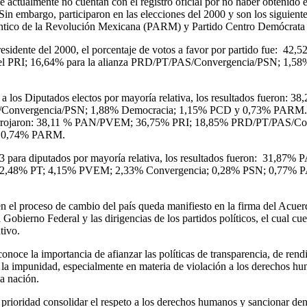
ue actualmente no cuentan con el registro oficial por no haber obtenido
 Sin embargo, participaron en las elecciones del 2000 y son los siguien
éntico de la Revolución Mexicana (PARM) y Partido Centro Demócrata
esidente del 2000, el porcentaje de votos a favor por partido fue: 42,5
 PRI; 16,64% para la alianza PRD/PT/PAS/Convergencia/PSN; 1,5
 a los Diputados electos por mayoría relativa, los resultados fuero
onvergencia/PSN; 1,88% Democracia; 1,15% PCD y 0,73% PARM. Por
s arrojaron: 38,11 % PAN/PVEM; 36,75% PRI; 18,85% PRD/PT/PAS/C
y 0,74% PARM.
03 para diputados por mayoría relativa, los resultados fueron: 31,87
,48% PT; 4,15% PVEM; 2,33% Convergencia; 0,28% PSN; 0,77% P
n el proceso de cambio del país queda manifiesto en la firma del Acuerd
 Gobierno Federal y las dirigencias de los partidos políticos, el cual cu
tivo.
noce la importancia de afianzar las políticas de transparencia, de rend
 la impunidad, especialmente en materia de violación a los derechos hu
la nación.
prioridad consolidar el respeto a los derechos humanos y sancionar den