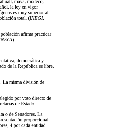
náhuatl, maya, mixteco,
añol, la ley en vigor
ígenas es muy superior al
blación total. (
INEGI
,
 población afirma practicar
INEGI
)
ntativa, democrática y
ado de la República es libre,
l. La misma división de
elegido por voto directo de
retarías de Estado.
ta o de Senadores. La
resentación proporcional;
res, 4 por cada entidad