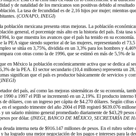
idad y de natalidad de los mexicanos son positivas debido al resultado 
blación. La tasa de fecundidad es de 2,16 hijos por mujer; mientras que
itantes. (
CONAPO
,
INEGI
)
la población mexicana presenta otras mejoras. La población económic
ación general, el porcentaje más alto en la historia del país. Esta tasa
994, lo que muestra los avances que el país ha tenido en su economía.
 la PEA sigue siendo superior al de las mujeres, representando el 73,
sempleo se sitúa en 3,75%, dividida en un 3,3% para los hombres y 4,46%
e compara con otras como la de 1996, que se estimó en más de 5,5% de la 
ue en México la población económicamente activa que se dedica al sec
6,3% de la PEA. El sector secundario (10,4 millones) representa un 28,7
mas significan que el país es productor básicamente de servicios y co
(
INEGI
)
rtador del país, así como las mejoras sistemáticas de su economía, tambi
de 1990 a 1997 el PIB se incrementó en un 2,19%. El producto interno 
de dólares, con un ingreso per cápita de $4.270 dólares. Según cifras of
 en el segundo trimestre del año 2004 el PIB registró $639.076 millone
s y un salario mínimo general promediado diariamente de $43,29 pesos (
esos por dólar. (
INEGI, BANCO DE MÉXICO, SECRETARÍA DE 
a deuda interna neta de $916.147 millones de pesos. En el rubro sobre
 y ha logrado una mejor negociación de los pagos e intereses para la de