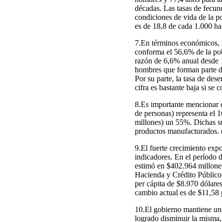
décadas. Las tasas de fecund
condiciones de vida de la po
es de 18,8 de cada 1.000 hab
7.En términos económicos, 
conforma el 56,6% de la pobl
razón de 6,6% anual desde 1
hombres que forman parte de
Por su parte, la tasa de de
cifra es bastante baja si s
8.Es importante mencionar q
de personas) representa el 1
millones) un 55%. Dichas su
productos manufacturados. 
9.El fuerte crecimiento expo
indicadores. En el período 
estimó en $402.964 millones 
Hacienda y Crédito Público,
per cápita de $8.970 dólare
cambio actual es de $11,58 p
10.El gobierno mantiene un
logrado disminuir la misma,