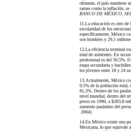
obstante, el país mantiene 
ramas como la inflación, se
BANCO DE MÉXICO, SE
11.La educación es otro de 
escolaridad de los mexicano
específicamente, México cue
son hombres y 29,1 millones
12.La eficiencia terminal e
total de asistentes. En secun
profesional es del 50,5%. Es
etapa secundaria y bachiller
los jóvenes entre 18 y 24 asi
13.Actualmente, México cuen
9,5% de la población total,
81,3%. Dentro de los paráme
nivel mundial, dentro del n
pesos en 1990, a $283,8 mil
aumento paulatino del presu
2004)
14.En México existe una pob
Mexicana, lo que equivale 