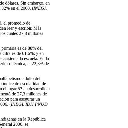
 de dólares. Sin embargo, en
4,82% en el 2000. (
INEGI,
0, el promedio de
en leer y escribir. Más
los cuales 27,8 millones
n primaria es de 88% del
la cifra es de 61,6%; y en
 asisten a la escuela. En la
erior o técnica, el 22,3% de
alfabetismo adulto del
n índice de escolaridad de
 el lugar 53 en desarrollo a
umentó de 27,3 millones de
ación para asegurar un
006. (
INEGI
,
IDH PNUD
indígenas en la República
General 2000, se