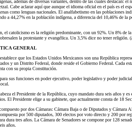
ígenas, además de diversas variantes, dentro de las cuales destacan: el 
etzal. Cabe aclarar aquí que aunque el idioma oficial en el país es el esp
genas como lenguas nacionales. El analfabetismo en las poblaciones ind
ndo a 44,27% en la población indígena, a diferencia del 10,46% de la po
ión, el catolicismo es la religión predominante, con un 92%. Un 8% de la
 sobresalen la protestante y evangélica. Un 3,5% dice no tener religión. (
ÍTICA GENERAL
 establece que los Estados Unidos Mexicanos son una República represe
tados y un Distrito Federal, donde reside el Gobierno Federal. Cada est
ta con su propia Constitución.
para sus funciones en poder ejecutivo, poder legislativo y poder judicia
ocal.
cabeza el Presidente de la República, cuyo mandato dura seis años y es 
os. El Presidente elige a su gabinete, que actualmente consta de 18 Sec
tá compuesto por dos Cámaras: Cámara Baja o de Diputados y Cámara Al
mpuesta por 500 diputados, 300 electos por voto directo y 200 por rep
ara dura tres años. La Cámara de Senadores se compone por 128 senado
eis años.