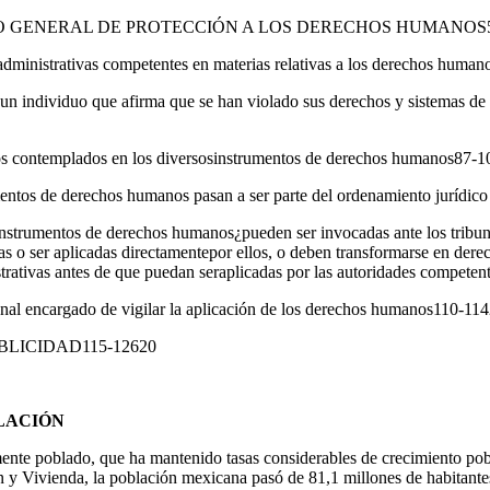
O GENERAL DE PROTECCIÓN A LOS DERECHOS HUMANOS5
administrativas competentes en materias relativas a los derechos huma
un individuo que afirma que se han violado sus derechos y sistemas de
os contemplados en los diversosinstrumentos de derechos humanos87-
entos de derechos humanos pasan a ser parte del ordenamiento jurídic
instrumentos de derechos humanos¿pueden ser invocadas ante los tribuna
as o ser aplicadas directamentepor ellos, o deben transformarse en dere
trativas antes de que puedan seraplicadas por las autoridades compete
onal encargado de vigilar la aplicación de los derechos humanos110-11
BLICIDAD115-12620
BLACIÓN
nte poblado, que ha mantenido tasas considerables de crecimiento pob
 y Vivienda, la población mexicana pasó de 81,1 millones de habitante