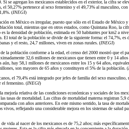
. Si se agregan los mexicanos establecidos en el exterior, la cifra se el
s, el 50,27% pertenece al sexo femenino y el 49,73% al masculino, con
 1,8%. (
INEGI
)
ación en México es irregular, puesto que sólo en el Estado de México y e
blación total, mientras que en otros estados, como Quintana Roo, la cif
o es la densidad de población, estimada en 50 habitantes por km2 a nive
 El total de la población se divide de la siguiente forma: el 74,7%, es 
anas y el resto, 24,7 millones, viven en zonas rurales. (
INEGI
)
n de la población conforme a la edad, el censo del 2000 mostró que el p
imadamente 32,6 millones de mexicanos que tienen entre 0 y 14 años 
s aún, hay 58,1 millones de mexicanos entre los 15 y 64 años, equivale
millones, son mayores de 65 años y constituyen el 5% de la población. (
canos, el 79,4% está integrado por jefes de familia del sexo masculino,
 el femenino. (
INEGI
)
, la mejoría relativa de las condiciones económicas y sociales de los mex
 las tasas de mortalidad. Las cifras de mortalidad materna registran 5,9
comparada con años anteriores. En este mismo sentido, la tasa de mortali
 vivos, reflejando una considerable mejora en los sistemas de salud par
 de vida al nacer de los mexicanos es de 75,2 años; más específicament
 mujeres. Esta es la cifra más elevada en lo concerniente a la duración 