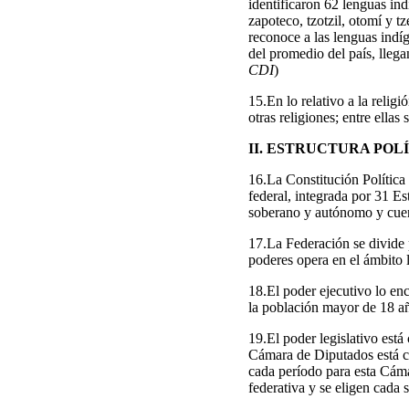
identificaron 62 lenguas ind
zapoteco, tzotzil, otomí y tz
reconoce a las lenguas indí
del promedio del país, llega
CDI
)
15.En lo relativo a la relig
otras religiones; entre ellas
II. ESTRUCTURA POL
16.La Constitución Política
federal, integrada por 31 Es
soberano y autónomo y cuen
17.La Federación se divide 
poderes opera en el ámbito l
18.El poder ejecutivo lo en
la población mayor de 18 añ
19.El poder legislativo es
Cámara de Diputados está co
cada período para esta Cám
federativa y se eligen cada s