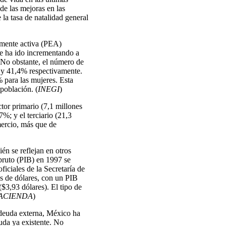
de las mejoras en las
 la tasa de natalidad general
amente activa (PEA)
 se ha ido incrementando a
 No obstante, el número de
5 y 41,4% respectivamente.
 para las mujeres. Esta
población. (
INEGI
)
tor primario (7,1 millones
%; y el terciario (21,3
mercio, más que de
én se reflejan en otros
bruto (PIB) en 1997 se
iciales de la Secretaría de
s de dólares, con un PIB
$3,93 dólares). El tipo de
HACIENDA
)
 deuda externa, México ha
uda ya existente. No