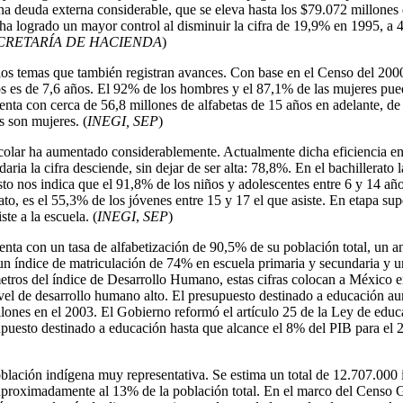
una deuda externa considerable, que se eleva hasta los $79.072 millones
 ha logrado un mayor control al disminuir la cifra de 19,9% en 1995, a 
CRETARÍA DE HACIENDA
)
los temas que también registran avances. Con base en el Censo del 200
s es de 7,6 años. El 92% de los hombres y el 87,1% de las mujeres pued
nta con cerca de 56,8 millones de alfabetas de 15 años en adelante, de 
 son mujeres. (
INEGI, SEP
)
scolar ha aumentado considerablemente. Actualmente dicha eficiencia e
daria la cifra desciende, sin dejar de ser alta: 78,8%. En el bachillerato 
to nos indica que el 91,8% de los niños y adolescentes entre 6 y 14 años
ato, es el 55,3% de los jóvenes entre 15 y 17 el que asiste. En etapa sup
ste a la escuela. (
INEGI
,
SEP
)
ta con un tasa de alfabetización de 90,5% de su población total, un an
 un índice de matriculación de 74% en escuela primaria y secundaria y u
tros del índice de Desarrollo Humano, estas cifras colocan a México en
ivel de desarrollo humano alto. El presupuesto destinado a educación a
lones en el 2003. El Gobierno reformó el artículo 25 de la Ley de educ
puesto destinado a educación hasta que alcance el 8% del PIB para el 2
lación indígena muy representativa. Se estima un total de 12.707.000 
aproximadamente al 13% de la población total. En el marco del Censo 