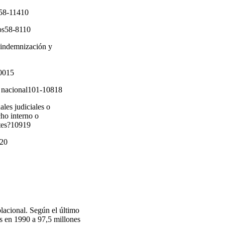
8-11410
nos58-8110
 indemnización y
10015
o nacional101-10818
les judiciales o
cho interno o
ntes?10919
420
lacional. Según el último
s en 1990 a 97,5 millones