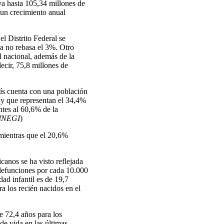
eva hasta 105,34 millones de
 un crecimiento anual
l Distrito Federal se
ra no rebasa el 3%. Otro
l nacional, además de la
decir, 75,8 millones de
aís cuenta con una población
y que representan el 34,4%
ntes al 60,6% de la
INEGI
)
 mientras que el 20,6%
icanos se ha visto reflejada
 defunciones por cada 10.000
dad infantil es de 19,7
a los recién nacidos en el
e 72,4 años para los
de vida en las últimas