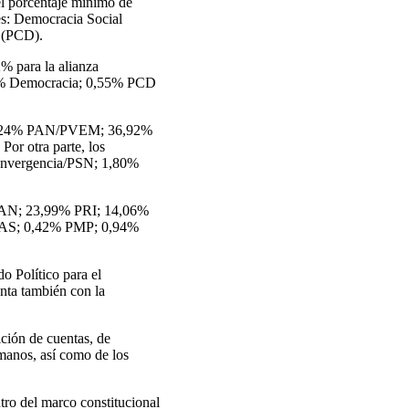
 el porcentaje mínimo de
tes: Democracia Social
 (PCD).
2% para la alianza
8% Democracia; 0,55% PCD
n: 38,24% PAN/PVEM; 36,92%
 otra parte, los
onvergencia/PSN; 1,80%
% PAN; 23,99% PRI; 14,06%
AS; 0,42% PMP; 0,94%
o Político para el
enta también con la
ición de cuentas, de
manos, así como de los
tro del marco constitucional