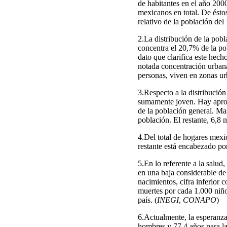
de habitantes en el año 2000
mexicanos en total. De ésto
relativo de la población del
2.La distribución de la pobl
concentra el 20,7% de la po
dato que clarifica este hech
notada concentración urbana.
personas, viven en zonas urb
3.Respecto a la distribució
sumamente joven. Hay aprox
de la población general. Ma
población. El restante, 6,8 
4.Del total de hogares mexi
restante está encabezado por
5.En lo referente a la salud
en una baja considerable de
nacimientos, cifra inferior 
muertes por cada 1.000 niños
país. (
INEGI
,
CONAPO
)
6.Actualmente, la esperanza
hombres y 77,4 años para las