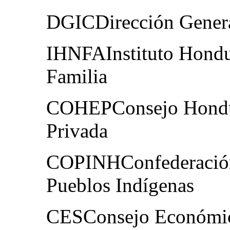
DGICDirección General
IHNFAInstituto Hondur
Familia
COHEPConsejo Hondur
Privada
COPINHConfederación
Pueblos Indígenas
CESConsejo Económic