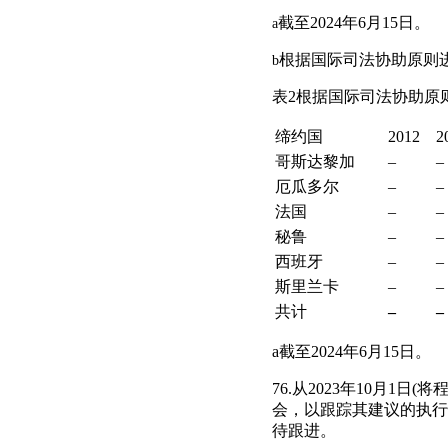
截至2024年6月15日。
a
根据国际司法协助原则
b
表2根据国际司法协助原
缔约国
2012
2
哥斯达黎加
–
–
厄瓜多尔
–
–
法国
–
–
秘鲁
–
–
西班牙
–
–
斯里兰卡
–
–
共计
–
–
a截至2024年6月15日。
76.从2023年10月1
会，以跟踪其建议的执行情
待跟进。