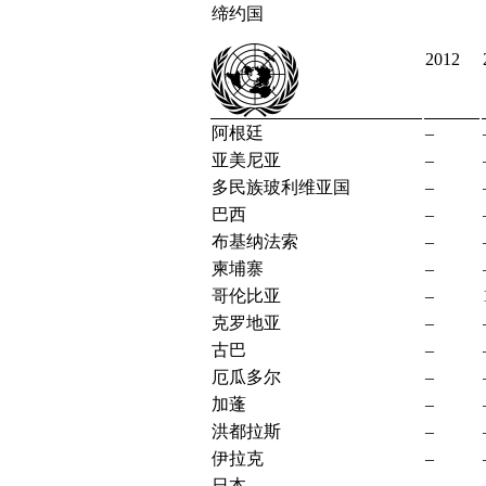
缔约国
2012
阿根廷
–
亚美尼亚
–
多民族玻利维亚国
–
巴西
–
布基纳法索
–
柬埔寨
–
哥伦比亚
–
克罗地亚
–
古巴
–
厄瓜多尔
–
加蓬
–
洪都拉斯
–
伊拉克
–
日本
–