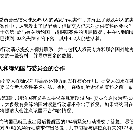
5日，委员会已结束涉及459人的紧急行动案件，并终止了涉及43人的
案件中，尽管发出了提醒函，但提交人仍未对提供资料的要求作
十条第4款与有关缔约国一起跟踪案件的进展情况，并在收到所
找到502名失踪者的下落，其中452人仍然活着。
紧急行动请求提交人保持联系，并与包括人权高专办和联合国外地
交的一些资料，并寻求更多的数据。
交人和缔约国与委员会的合作
行动提交人在确保程序高效运转方面发挥核心作用。提交人如果在
委员会考虑各种备选办法。否则，在收到所索求的资料之前，案
十条第3款，缔约国有义务应要求在规定期限内向委员会通报为查
，大多数有关缔约国对紧急行动请求作出了答复。如果缔约国在
将提请大会注意该国不合作的情况。
15日，缔约国已就已发出最后提醒函的194项紧急行动提交了答复。
200项紧急行动请求作出答复，其中包括与伊拉克有关的173项请