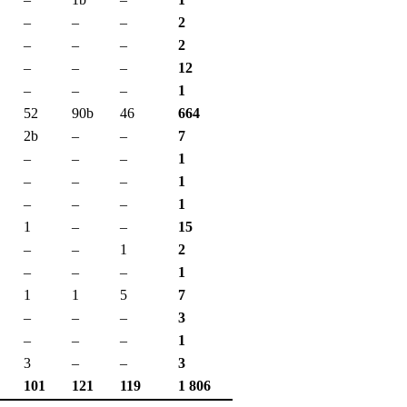
–
–
–
2
–
–
–
2
–
–
–
12
–
–
–
1
52
90b
46
664
2b
–
–
7
–
–
–
1
–
–
–
1
–
–
–
1
1
–
–
15
–
–
1
2
–
–
–
1
1
1
5
7
–
–
–
3
–
–
–
1
3
–
–
3
101
121
119
1 806