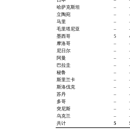
哈萨克斯坦
–
立陶宛
–
马里
–
毛里塔尼亚
–
墨西哥
5
摩洛哥
–
尼日尔
–
阿曼
–
巴拉圭
–
秘鲁
–
斯里兰卡
–
斯洛伐克
–
苏丹
–
多哥
–
突尼斯
–
乌克兰
–
共计
5