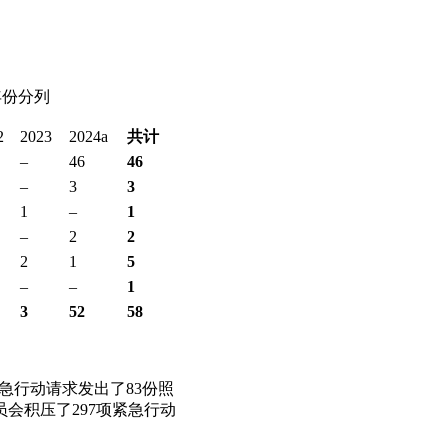
年份分列
2
2023
2024a
共计
–
46
46
–
3
3
1
–
1
–
2
2
2
1
5
–
–
1
3
52
58
的紧急行动请求发出了83份照
员会积压了297项紧急行动