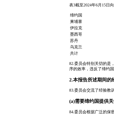
表3截至2024年6月1
缔约国
柬埔寨
伊拉克
墨西哥
苏丹
乌克兰
共计
82.委员会特别关切的
序的效率，违反了缔约国
2.本报告所述期间
83.委员会交流了经验
(a)需要缔约国提供
84.委员会根据广泛的