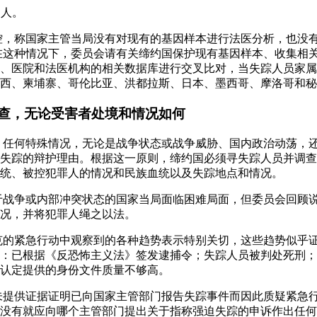
疑人。
指控，称国家主管当局没有对现有的基因样本进行法医分析，也没
在这种情况下，委员会请有关缔约国保护现有基因样本、收集相关
、医院和法医机构的相关数据库进行交叉比对，当失踪人员家属
西、柬埔寨、哥伦比亚、洪都拉斯、日本、墨西哥、摩洛哥和秘
调查，无论受害者处境和情况如何
条，任何特殊情况，无论是战争状态或战争威胁、国内政治动荡，
失踪的辩护理由。根据这一原则，缔约国必须寻失踪人员并调查
统、被控犯罪人的情况和民族血统以及失踪地点和情况。
处于战争或内部冲突状态的国家当局面临困难局面，但委员会回顾
况，并将犯罪人绳之以法。
拉克的紧急行动中观察到的各种趋势表示特别关切，这些趋势似乎
：已根据《反恐怖主义法》签发逮捕令；失踪人员被判处死刑；
认定提供的身份文件质量不够高。
者未提供证据证明已向国家主管部门报告失踪事件而因此质疑紧急
没有就应向哪个主管部门提出关于指称强迫失踪的申诉作出任何