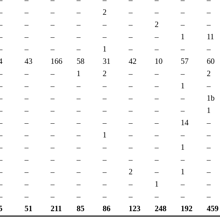
–
–
–
–
2
–
–
–
–
–
–
–
–
–
–
2
–
–
–
–
–
–
–
–
–
1
11
–
–
–
–
1
–
–
–
–
4
43
166
58
31
42
10
57
60
–
–
–
1
2
–
–
–
2
–
–
–
–
–
–
–
1
–
–
–
–
–
–
–
–
–
1b
–
–
–
–
–
–
–
–
1
–
–
–
–
–
–
–
14
–
–
–
–
–
1
–
–
–
–
–
–
–
–
–
–
–
1
–
–
–
–
–
–
–
–
–
–
–
–
–
–
–
2
–
1
–
–
–
–
–
–
–
1
–
–
–
–
–
–
–
–
–
–
–
5
51
211
85
86
123
248
192
459