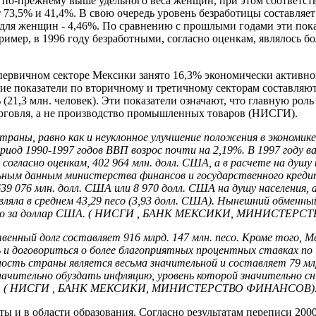
по‑прежнему выше удельного веса женщин, при этом соответст
 73,5% и 41,4%. В свою очередь уровень безработицы составляет
 для женщин - 4,46%. По сравнению с прошлыми годами эти пок
ример, в 1996 году безработными, согласно оценкам, являлось бо
 первичном секторе Мексики занято 16,3% экономически активног
ие показатели по вторичному и третичному секторам составляю
% (21,3 млн. человек). Эти показатели означают, что главную рол
орговля, а не производство промышленных товаров (НИСГИ).
страны, равно как и неуклонное улучшение положения в экономик
ериод 1990-1997 годов ВВП возрос почти на 2,19%. В 1997 году 
согласно оценкам, 402 964 млн. долл. США, а в расчете на душу н
ным данным министерства финансов и государственного кредит
39 076 млн. долл. США или 8 970 долл. США на душу населения, 
ляла в среднем 43,29 песо (3,93 долл. США). Нынешний обменны
 песо за доллар США. ( НИСГИ , БАНК МЕКСИКИ, МИНИСТЕР
венный долг составляет 916 млрд. 147 млн. песо. Кроме того, М
 договориться о более благоприятных процентных ставках по 
ость страны является весьма значительной и составляет 79 млр
начительно обуздать инфляцию, уровень которой значительно сни
 году. ( НИСГИ , БАНК МЕКСИКИ, МИНИСТЕРСТВО ФИНАНСОВ)
ы и в области образования. Согласно результатам переписи 2000