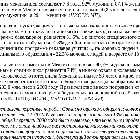
ния мексиканцев составляет 7,6 года. 92% мужчин и 87,1% жен
мотными в Мексике являются приблизительно 56,8 млн. человек в 
 это мужчины, а 29,1 - женщины (
НИСГИ
,
МП
).
роцент выпуска учащихся. По начальным школам в настоящее вре
им школам он ниже, но тем не менее также находится на высоком
рамме бакалавра он равняется 61,6%, а в системе специального о
льных школах обучается 91,8% детей и подростков в возрасте от 6
бучения по программе бакалавра учится 55,3% молодых людей в во
ециального образования - 22,3% молодых людей в возрасте от 18 
льный вес грамотных в Мексике составляет 90,5%, а доля неграм
ных и средних школ равняется 74%, а индекс охвата школьным о
человеческого потенциала Мексика занимает 53 место в мире, т.е
я человеческого потенциала. Бюджетные расходы на образование
 283,8 млн. песо в 2003 году. Правительство внесло поправки в с
спечения неуклонного роста бюджетных ассигнований на образо
вить 8% ВВП (
НИСГИ , ИЧР ПРООН , 2004 год
).
дставлены коренные народы. Согласно оценкам, общая численнос
 составляет 12 707 000 человек, или приблизительно 13% от об
 общей переписи 2000 года было выявлено, что коренные народы 
тов, при этом наиболее распространенными языками являются: 
 сапотеков, цоцили, отоми и цельтали. Также следует отметит
ране является испанский, действующий закон признает языки ко