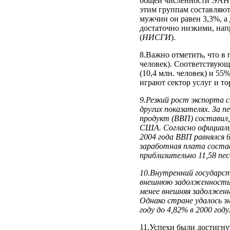
общей численности ЭАН 
этим группам составляют
мужчин он равен 3,3%, а
достаточно низкими, нап
(
НИСГИ
).
8.Важно отметить, что в
человек). Соответствующ
(10,4 млн. человек) и 55
играют сектор услуг и т
9.Резкий рост экспорта 
других показателях. За п
продукт (ВВП) составил, 
США. Согласно официаль
2004 года ВВП равнялся 6
заработная плата состав
приблизительно 11,58
10.Внутренний государст
внешнюю задолженность и
менее внешняя задолженн
Однако стране удалось з
году до 4,82% в 2000
11.Успехи были достигнут