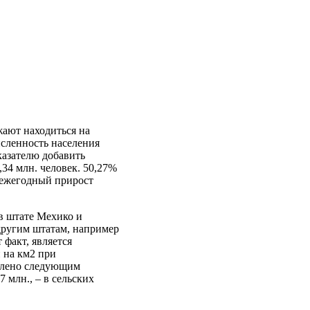
жают находиться на
исленность населения
оказателю добавить
34 млн. человек. 50,27%
 ежегодный прирост
в штате Мехико и
 другим штатам, например
факт, является
й на км2 при
делено следующим
7 млн., – в сельских