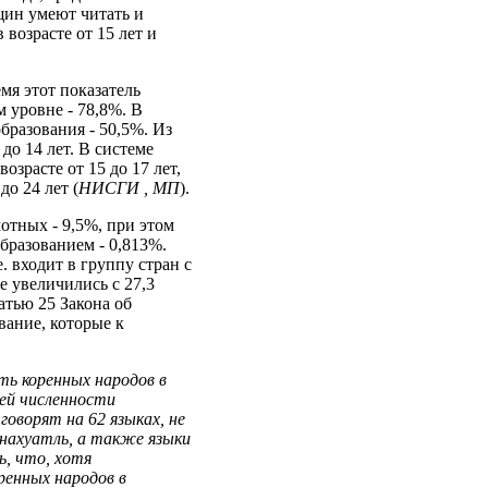
щин умеют читать и
возрасте от 15 лет и
мя этот показатель
 уровне - 78,8%. В
бразования - 50,5%. Из
 до 14 лет. В системе
зрасте от 15 до 17 лет,
до 24 лет (
НИСГИ , МП
).
отных - 9,5%, при этом
бразованием - 0,813%.
. входит в группу стран с
 увеличились с 27,3
татью 25 Закона об
вание, которые к
ть коренных народов в
щей численности
говорят на 62 языках, не
нахуатль, а также языки
ь, что, хотя
ренных народов в