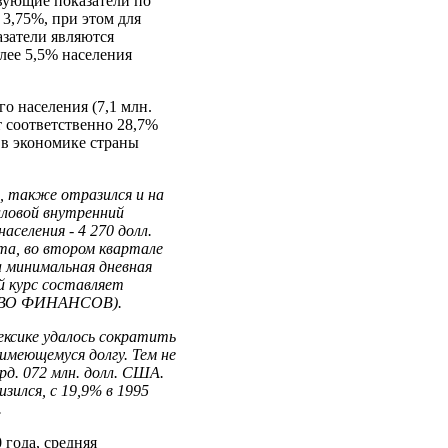
вующие показатели по
 3,75%, при этом для
азатели являются
лее 5,5% населения
о населения (7,1 млн.
т соответственно 28,7%
ь в экономике страны
е, также отразился и на
валовой внутренний
аселения ‑ 4 270 долл.
а, во втором квартале
а минимальная дневная
й курс составляет
СТВО ФИНАНСОВ).
ексике удалось сократить
имеющемуся долгу. Тем не
д. 072 млн. долл. США.
зился, с 19,9% в 1995
.
 года, средняя