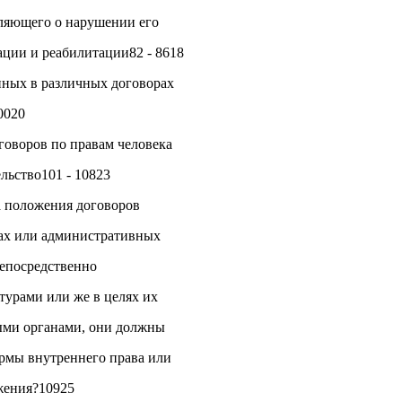
вляющего о нарушении его
ации и реабилитации82 - 8618
нных в различных договорах
0020
говоров по правам человека
льство101 - 10823
а положения договоров
дах или административных
непосредственно
турами или же в целях их
ми органами, они должны
рмы внутреннего права или
жения?10925