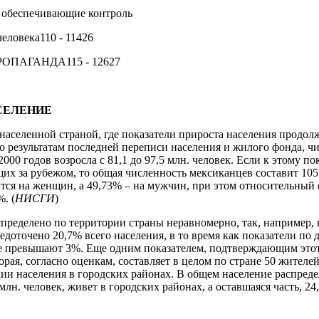
, обеспечивающие контроль
еловека110 - 11426
ОПАГАНДА115 - 12627
АСЕЛЕНИЕ
онаселенной страной, где показатели прироста населения продол
о результатам последней переписи населения и жилого фонда, ч
000 годов возросла с 81,1 до 97,5 млн. человек. Если к этому п
х за рубежом, то общая численность мексиканцев составит 105,
ится на женщин, а 49,73% – на мужчин, при этом относительный
. (
НИСГИ
)
пределено по территории страны неравномерно, так, например, 
едоточено 20,7% всего населения, в то время как показатели по
е превышают 3%. Еще одним показателем, подтверждающим этот 
орая, согласно оценкам, составляет в целом по стране 50 жителе
ии населения в городских районах. В общем население распре
млн. человек, живет в городских районах, а оставшаяся часть, 24,