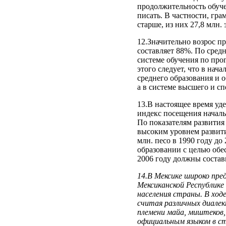
продолжительность обуче
писать. В частности, гра
старше, из них 27,8 млн.
12.Значительно возрос п
составляет 88%. По средн
системе обучения по прог
этого следует, что в нача
среднего образования и о
а в системе высшего и сп
13.В настоящее время уде
индекс посещения началь
По показателям развития 
высоким уровнем развити
млн. песо в 1990 году до
образовании с целью обе
2006 году должны соста
14.В Мексике широко пре
Мексиканской Республике
населения страны. В ходе
считая различных диалек
племени майа, миштеков,
официальным языком в ст