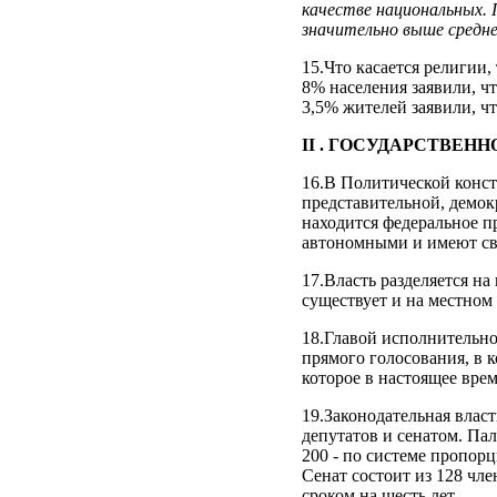
качестве национальных. 
значительно выше средне
15.Что касается религии
8% населения заявили, ч
3,5% жителей заявили, ч
II . ГОСУДАРСТВЕН
16.В Политической конс
представительной, демок
находится федеральное п
автономными и имеют св
17.Власть разделяется н
существует и на местном
18.Главой исполнительно
прямого голосования, в к
которое в настоящее врем
19.Законодательная влас
депутатов и сенатом. Пал
200 - по системе пропорц
Сенат состоит из 128 чле
сроком на шесть лет.