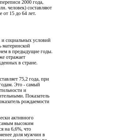
 переписи 2000 года,
лн. человек) составляют
 от 15 до 64 лет.
х и социальных условий
ь материнской
, чем в предыдущие годы.
кже отражает
денных в стране.
авляет 75,2 года, при
годам. Это - самый
ртильности и
ительными. Показатель
показатель рождаемости
чески активного
я самым высоким
я на 6,6%, что
 менее доля мужчин в