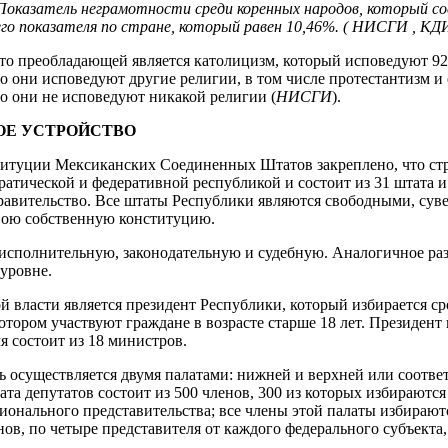
Показатель неграмотности среди коренных народов, который с
го показателя по стране, который равен 10,46%. ( НИСГИ , КДИ
, то преобладающей является католицизм, который исповедуют 9
то они исповедуют другие религии, в том числе протестантизм и
то они не исповедуют никакой религии (
НИСГИ
).
НОЕ УСТРОЙСТВО
титуции Мексиканских Соединенных Штатов закреплено, что стр
ратической и федеративной республикой и состоит из 31 штата и 
равительство. Все штаты Республики являются свободными, су
ою собственную конституцию.
а исполнительную, законодательную и судебную. Аналогичное ра
 уровне.
й власти является президент Республики, который избирается ср
отором участвуют граждане в возрасте старше 18 лет. Президент 
я состоит из 18 министров.
ть осуществляется двумя палатами: нижней и верхней или соотве
ата депутатов состоит из 500 членов, 300 из которых избираютс
ионального представительства; все члены этой палаты избираютс
нов, по четыре представителя от каждого федерального субъекта