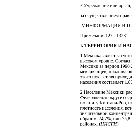
F.Учреждение или орган
за осуществлением прав ч
IV.ИНФОРМАЦИЯ И ПР
Примечания127 - 13231
I. ТЕРРИТОРИЯ И Н
1.Мексика является густ
высоком уровне. Согласн
Мексики за период 1990-2
мексиканцев, проживающи
этого показателя приход
населения составляет 1,8%
2.Население Мексики рас
Федеральном округе соср
по штату Кинтана-Роо, н
плотность населения, кот
значительной концентрац
образом: 74,7%, или 75,8 
районах. (
НИСГИ
)