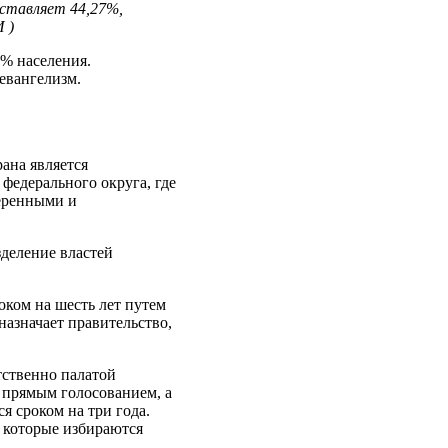
оставляет 44,27%,
 )
2% населения.
 евангелизм.
ана является
федерального округа, где
веренными и
зделение властей
оком на шесть лет путем
назначает правительство,
тственно палатой
я прямым голосованием, а
я сроком на три года.
, которые избираются