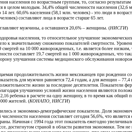
ения населения по возрастным группам, то, согласно результатам
ся в целом молодым. 34,4% общей численности населения (32,6 м
14 лет. 60,6% населения (58,1 млн. человек) - это люди в возрасте
человек) составляют лица в возрасте старше 65 лет.
зглавляют мужчины, а оставшиеся 20,6% – женщины. (
НИСГИ
)
я здоровья населения, то относительное улучшение экономически
ело к значительному снижению показателей смертности. Уровен
9 смертей на 10 000 живорожденных, т.е. является более низким
тности составляет 19,7 смертей на 1 000 живорожденных, что та
сторону улучшения системы медицинского обслуживания новорож
даемая продолжительность жизни мексиканцев при рождении сост
азатель для мужчин равняется 72,4 годам, а для женщин – 77,4 
олжительности жизни за последние десятилетия. Показатели фе
благодаря улучшению условий жизни населения являются полож
2,16 ребенка в расчете на одну женщину, в то время как общий 
 000 жителей. (
КОНАПО, НИСГИ
)
ились и экономико-демографические показатели. Доля экономи
 численности населения составляет сегодня 56,6%, что являетс
раны. Начиная с 1994 года этот показатель ежегодно увеличивалс
ссе, достигнутом страной в области развития экономики. Тем не