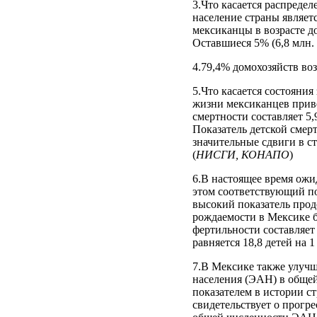
3.Что касается распредел
население страны являет
мексиканцы в возрасте до 
Оставшиеся 5% (6,8 млн. 
4.79,4% домохозяйств во
5.Что касается состояни
жизни мексиканцев прив
смертности составляет 5,
Показатель детской смер
значительные сдвиги в 
(
НИСГИ, КОНАПО
)
6.В настоящее время ожи
этом соответствующий пок
высокий показатель прод
рождаемости в Мексике 
фертильности составляет 
равняется 18,8 детей на 1
7.В Мексике также улучш
населения (ЭАН) в общей
показателем в истории ст
свидетельствует о прогре