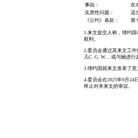
事由：
在
实质性问题：
适
《公约》条款：
第
1.来文提交人称，缔约
权利。
2.委员会通过其来文工
儿C. G. W.，或与
3.缔约国就来文发表了
4.委员会在2025年9
终止对本来文的审议。