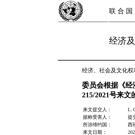
联 合 国
经济
经济、社会及文化权
委员会根据《经
215/2021号来文
来文提交人：
L. 
据称受害人：
提交
所涉缔约国：
西
来文日期：
20