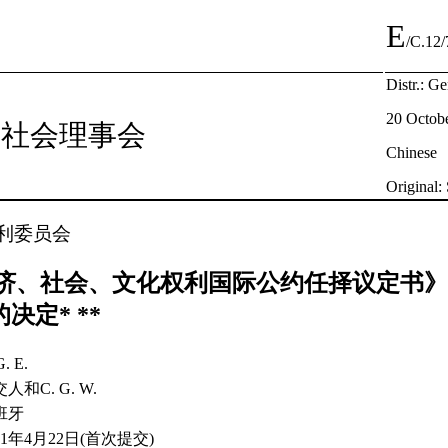
E
/C.12
Distr.: Ge
20 Octob
及社会理事会
Chinese
Original:
利委员会
济、社会、文化权利国际公约任择议定书》
的决定* **
G. E.
人和C. G. W.
班牙
21年4月22日(首次提交)