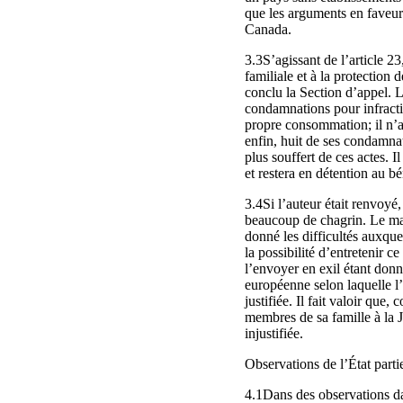
que les arguments en faveur 
Canada.
3.3S’agissant de l’article 23,
familiale et à la protection
conclu la Section d’appel. L
condamnations pour infractio
propre consommation; il n’av
enfin, huit de ses condamnati
plus souffert de ces actes. 
et restera en détention au b
3.4Si l’auteur était renvoyé,
beaucoup de chagrin. Le main
donné les difficultés auxque
la possibilité d’entretenir c
l’envoyer en exil étant donn
européenne selon laquelle l’
justifiée. Il fait valoir qu
membres de sa famille à la J
injustifiée.
Observations de l’État part
4.1Dans des observations dat