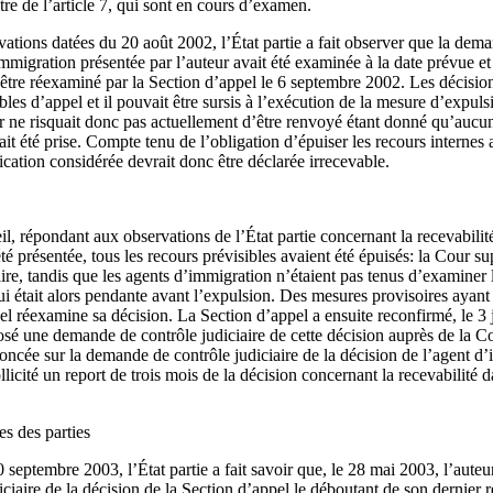
tre de l’article 7, qui sont en cours d’examen.
tions datées du 20 août 2002, l’État partie a fait observer que la dema
immigration présentée par l’auteur avait été examinée à la date prévue et
être réexaminé par la Section d’appel le 6 septembre 2002. Les décision
bles d’appel et il pouvait être sursis à l’exécution de la mesure d’expulsi
ur ne risquait donc pas actuellement d’être renvoyé étant donné qu’aucun
it été prise. Compte tenu de l’obligation d’épuiser les recours internes
tion considérée devrait donc être déclarée irrecevable.
il, répondant aux observations de l’État partie concernant la recevabili
é présentée, tous les recours prévisibles avaient été épuisés: la Cour su
ire, tandis que les agents d’immigration n’étaient pas tenus d’examine
i était alors pendante avant l’expulsion. Des mesures provisoires ayant é
l réexamine sa décision. La Section d’appel a ensuite reconfirmé, le 3 
posé une demande de contrôle judiciaire de cette décision auprès de la Co
noncée sur la demande de contrôle judiciaire de la décision de l’agent d
licité un report de trois mois de la décision concernant la recevabilité d
s des parties
 septembre 2003, l’État partie a fait savoir que, le 28 mai 2003, l’auteu
ciaire de la décision de la Section d’appel le déboutant de son dernier 