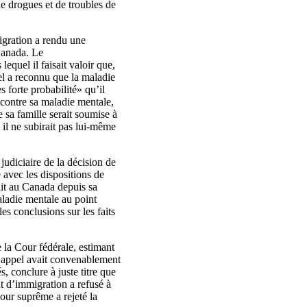
 de drogues et de troubles de
migration a rendu une
Canada. Le
equel il faisait valoir que,
pel a reconnu que la maladie
s forte probabilité» qu’il
 contre sa maladie mentale,
e sa famille serait soumise à
 il ne subirait pas lui-même
judiciaire de la décision de
e avec les dispositions de
tait au Canada depuis sa
maladie mentale au point
es conclusions sur les faits
e la Cour fédérale, estimant
d’appel avait convenablement
, conclure à juste titre que
t d’immigration a refusé à
our suprême a rejeté la