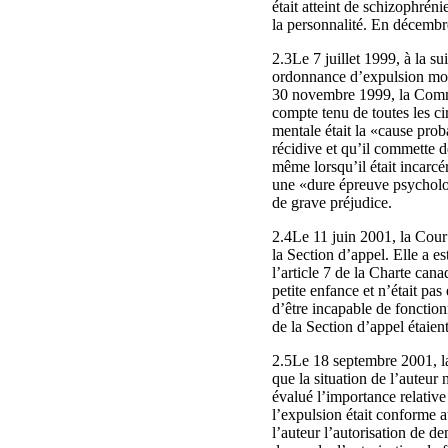
était atteint de schizophréni
la personnalité. En décembre
2.3Le 7 juillet 1999, à la s
ordonnance d’expulsion mot
30 novembre 1999, la Commiss
compte tenu de toutes les ci
mentale était la «cause proba
récidive et qu’il commette d
même lorsqu’il était incarcér
une «dure épreuve psychologi
de grave préjudice.
2.4Le 11 juin 2001, la Cour 
la Section d’appel. Elle a es
l’article 7 de la Charte can
petite enfance et n’était pa
d’être incapable de fonction
de la Section d’appel étaie
2.5Le 18 septembre 2001, la 
que la situation de l’auteu
évalué l’importance relative
l’expulsion était conforme 
l’auteur l’autorisation de 