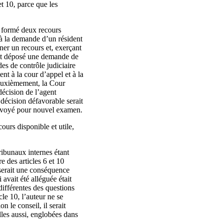
et 10, parce que les
it formé deux recours
 à la demande d’un résident
er un recours et, exerçant
ait déposé une demande de
es de contrôle judiciaire
nt à la cour d’appel et à la
Deuxièmement, la Cour
décision de l’agent
décision défavorable serait
 renvoyé pour nouvel examen.
ours disponible et utile,
ribunaux internes étant
re des articles 6 et 10
 serait une conséquence
 avait été alléguée était
différentes des questions
cle 10, l’auteur ne se
 le conseil, il serait
lles aussi, englobées dans