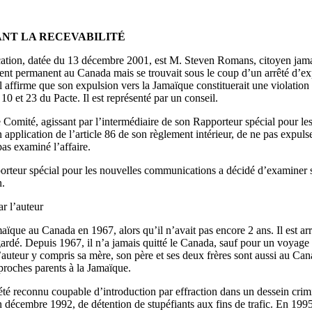
NT LA RECEVABILITÉ
ation, datée du 13 décembre 2001, est M. Steven Romans, citoyen jama
ident permanent au Canada mais se trouvait sous le coup d’un arrêté d’e
 affirme que son expulsion vers la Jamaïque constituerait une violation 
, 10 et 23 du Pacte. Il est représenté par un conseil.
Comité, agissant par l’intermédiaire de son Rapporteur spécial pour l
n application de l’article 86 de son règlement intérieur, de ne pas expuls
pas examiné l’affaire.
rteur spécial pour les nouvelles communications a décidé d’examiner s
n.
ar l’auteur
ïque au Canada en 1967, alors qu’il n’avait pas encore 2 ans. Il est arri
ardé. Depuis 1967, il n’a jamais quitté le Canada, sauf pour un voyage 
l’auteur y compris sa mère, son père et ses deux frères sont aussi au Can
 proches parents à la Jamaïque.
été reconnu coupable d’introduction par effraction dans un dessein crimin
 en décembre 1992, de détention de stupéfiants aux fins de trafic. En 199