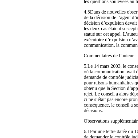
les questions soulevées au ti
4.5Dans de nouvelles observa
de la décision de l’agent d’
décision d’expulsion devait 
les deux cas étaient suscepti
statué sur cet appel. L’aute
exécutoire d’expulsion n’ava
communication, la communica
Commentaires de l’auteur
5.Le 14 mars 2003, le conse
où la communication avait ét
demande de contrôle judicia
pour raisons humanitaires qu
obtenu que la Section d’appe
rejet. Le conseil a alors dé
ci ne s’était pas encore pro
conséquence, le conseil a sol
décisions.
Observations supplémentaire
6.1Par une lettre datée du 10
de demander le contrôle judi