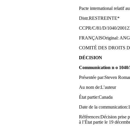
Pacte international relatif au
Distr.RESTREINTE*
CCPR/C/81/D/1040/200123
FRANÇAISOriginal: AN
COMITÉ DES DROITS DE L’
DÉCISION
Communication n o 1040/
Présentée par:Steven Roman
Au nom de:L’auteur
État partie:Canada
Date de la communication:13
Références:Décision prise p
à l’État partie le 19 décem