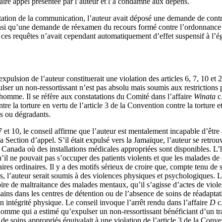
aire appel présentée par l’auteur et l’a condamné aux dépens.
tion de la communication, l’auteur avait déposé une demande de contrôl
insi qu’une demande de réexamen du recours formé contre l’ordonnance 
ces requêtes n’avait cependant automatiquement d’effet suspensif à l’é
xpulsion de l’auteur constituerait une violation des articles 6, 7, 10 et 
ulser un non‑ressortissant n’est pas absolu mais soumis aux restrictions 
l’homme. Il se réfère aux constatations du Comité dans l’affaire
Winata
c
re la torture en vertu de l’article 3 de la Convention contre la torture e
ns ou dégradants.
7 et 10, le conseil affirme que l’auteur est mentalement incapable d’êtr
la Section d’appel. S’il était expulsé vers la Jamaïque, l’auteur se retro
 Canada où des installations médicales appropriées sont disponibles. L’
u’il ne pouvait pas s’occuper des patients violents et que les malades de 
aires ordinaires. Il y a des motifs sérieux de croire que, compte tenu de
es, l’auteur serait soumis à des violences physiques et psychologiques. L
re de maltraitance des malades mentaux, qu’il s’agisse d’actes de viole
ains dans les centres de détention ou de l’absence de soins de réadaptat
on intégrité physique. Le conseil invoque l’arrêt rendu dans l’affaire
D
c
omme qui a estimé qu’expulser un non-ressortissant bénéficiant d’un tra
de soins appropriés équivalait à une violation de l’article 3 de la Conv