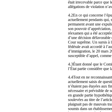
était irrecevable parce que l
allégations de violation n’a
4.2En ce qui concerne l’épui
actuellement pendants qui, s
permanent avant une expulsi
son pouvoir d’appréciation,
réexamen qui a été acceptée 
d’une décision défavorable é
Cour suprême. Un sursis à l
fédérale avait accordé à l’a
d’immigration, le 20 mars 20
susceptible d’appel, comme c
4.3Étant donné que le Comité
l’État partie considère que 
4.4Tout en ne reconnaissant 
actuellement saisis de questio
n’étaient pas étayées aux fi
nécessaire et prévisible de s
en grande partie hypothétiqu
soulevées au titre de l’artic
plaignait pas de mauvais tra
soumis dans un établissement