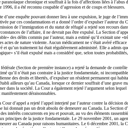
e paranoïaque chronique et souffrait à la fois d’affections liées à l’abus
 1996, il a été reconnu coupable d’agression et de coups et blessures.
uite d’une enquête pouvant donner lieu à une expulsion, le juge de l’im
ivée par ces condamnations et a donné l’ordre d’expulser l’auteur du 
ion de l’immigration et du statut de réfugié a rejeté son recours dans l
rconstances de l’affaire, il ne devrait pas être expulsé. La Section d’ap
ble» des délits commis par l’auteur, mais a estimé qu’il existait une «trè
es actes de nature violente. Aucun médicament ne s’était avéré efficace
é et qu’un traitement lui était régulièrement administré. Elle a admis qu
que» s’il était expulsé mais a considéré que, selon toutes probabilités,
fédérale (Section de première instance) a rejeté la demande de contrôle 
timé qu’il n’était pas contraire à la justice fondamentale, ni incompatibl
adienne des droits et libertés, d’expulser un résident permanent qui habi
s établi ailleurs qu’au Canada, lorsque ce dernier souffrait d’une grave 
ner dans la société. La Cour a également rejeté l’argument selon lequel l
nt manifestement déraisonnables.
Cour d’appel a rejeté l’appel interjeté par l’auteur contre la décision d
r ne lui donnait pas un droit absolu de demeurer au Canada. La Section 
 des intérêts concurrents en jeu et pouvait, au vu des éléments rassemblés
aux principes de la justice fondamentale. Le 29 novembre 2001, un agen
demeurer au Canada pour raisons humanitaires. Le 6 décembre 2001, la C