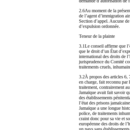
demande d’autorisation de f
2.6Au moment de la présenta
de l’agent d’immigration a
Section d’appel. Aucune de 
d’expulsion ordonnée.
Teneur de la plainte
3.1Le conseil affirme que l’e
que le droit d’un État d’exp
international des droits de 
jurisprudence du Comité cont
traitements cruels, inhumai
3.2À propos des articles 6, 
en charge, fait reconnu par 
traitement, contrairement au
Jamaïque avait fait savoir q
des établissements pénitenti
l’état des prisons jamaïcain
Jamaïque a une longue histoi
police, de traitements inhum
craint donc pour sa vie et s
européenne des droits de l’h
un pays sans établissements 