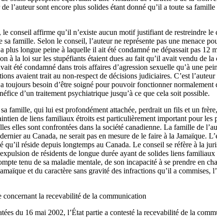
de l’auteur sont encore plus solides étant donné qu’il a toute sa famill
 le conseil affirme qu’il n’existe aucun motif justifiant de restreindre le 
 de sa famille. Selon le conseil, l’auteur ne représente pas une menace po
a plus longue peine à laquelle il ait été condamné ne dépassait pas 12 
n à la loi sur les stupéfiants étaient dues au fait qu’il avait vendu de l
ait été condamné dans trois affaires d’agression sexuelle qu’à une pein
ons avaient trait au non-respect de décisions judiciaires. C’est l’auteur
Il a toujours besoin d’être soigné pour pouvoir fonctionner normalement
énéfice d’un traitement psychiatrique jusqu’à ce que cela soit possible.
 sa famille, qui lui est profondément attachée, perdrait un fils et un frère,
tien de liens familiaux étroits est particulièrement important pour les 
lles elles sont confrontées dans la société canadienne. La famille de l’au
e dernier au Canada, ne serait pas en mesure de le faire à la Jamaïque. L’
é qu’il réside depuis longtemps au Canada. Le conseil se réfère à la ju
expulsion de résidents de longue durée ayant de solides liens familiaux 
e, compte tenu de sa maladie mentale, de son incapacité à se prendre en ch
amaïque et du caractère sans gravité des infractions qu’il a commises, l’
ie concernant la recevabilité de la communication
ées du 16 mai 2002, l’État partie a contesté la recevabilité de la commu