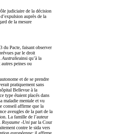
e judiciaire de la décision
d’expulsion auprès de la
gard de la mesure
23 du Pacte, faisant observer
prévues par le droit
.
Australie
ainsi qu’à la
t autres peines ou
e autonome et de se prendre
uverait pratiquement sans
hôpital Bellevue à la
ce type étaient placés dans
 sa maladie mentale et vu
e conseil affirme que la
nce aveugles de la part de la
ion. La famille de l’auteur
.
Royaume ‑Uni
par la Cour
itement contre le sida vers
ention européenne; il affirme