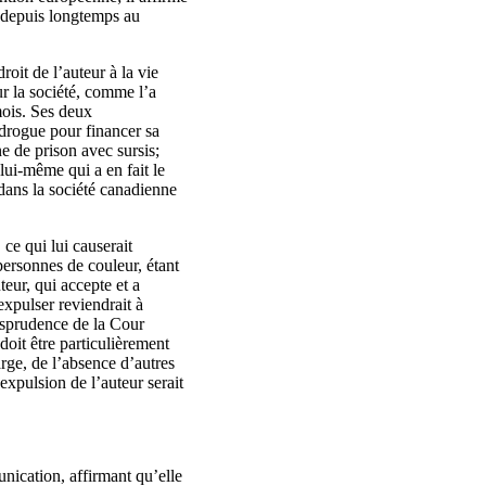
e depuis longtemps au
droit de l’auteur à la vie
ur la société, comme l’a
mois. Ses deux
a drogue pour financer sa
e de prison avec sursis;
 lui-même qui a en fait le
 dans la société canadienne
 ce qui lui causerait
personnes de couleur, étant
teur, qui accepte et a
expulser reviendrait à
risprudence de la Cour
doit être particulièrement
arge, de l’absence d’autres
expulsion de l’auteur serait
nication, affirmant qu’elle