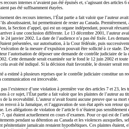
es recours internes n’avaient pas été épuisés et, s’agissant des articles 6 
vaient pas été suffisamment étayées.
sement des recours internes, l’État partie a fait valoir que l’auteur ava
’ils aboutissaient, lui permettraient de rester au Canada. Premièrement,
on, la Section d’appel, qui est un organe indépendant, pouvait réexamin
 arriver à une conclusion différente. Le 13 décembre 2001, l’auteur av
le 24 janvier 2002. La date de l’audience n’a pas été fixée. Les demand
taient présentées, sur autorisation, à la Cour fédérale, puis successiveme
’exécution de la mesure d’expulsion pouvait être sollicité à ce stade. 
uteur l’autorisation de déposer une demande de contrôle judiciaire de la 
02. Cette demande serait examinée sur le fond le 12 juin 2002 et toute 
ela avait été indiqué. Si la décision était favorable, le dossier serait
 a estimé à plusieurs reprises que le contrôle judiciaire constitue un rec
la communication est irrecevable.
pas l’existence d’une violation à première vue des articles 7 et 23, les t
ns à ce sujet, l’État partie a fait valoir que les plaintes de l’auteur au tit
ns de la recevabilité. L’auteur n’avait fourni aucune preuve que sa mort
on renvoi à la Jamaïque, et l’aggravation de son état après son retour qui
e. Les allégations de violation de l’article 6 n’étaient pas sensiblement 
le 7, qui étaient actuellement en cours d’examen. Pour ce qui est de l’arti
itements pendant sa détention au Canada et les violences auxquelles, selon
 pénitentiaire jamaïcain restaient hypothétiques. Ces plaintes étaient, e