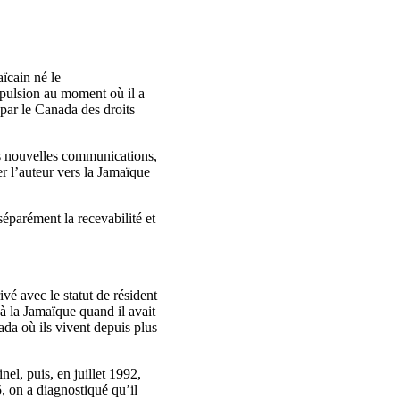
ïcain né le
xpulsion au moment où il a
par le Canada des droits
es nouvelles communications,
er l’auteur vers la Jamaïque
éparément la recevabilité et
vé avec le statut de résident
à la Jamaïque quand il avait
ada où ils vivent depuis plus
el, puis, en juillet 1992,
5, on a diagnostiqué qu’il