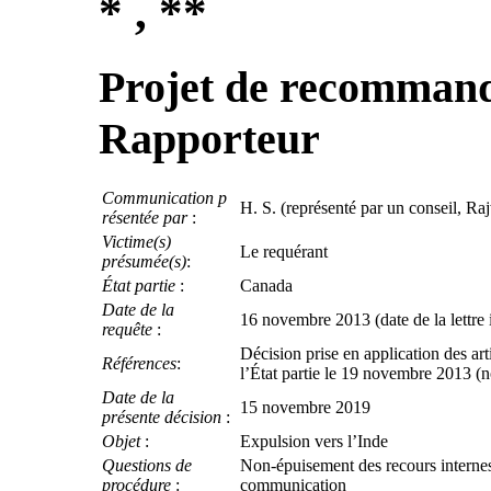
* , **
Projet de recommand
Rapporteur
Communication p
H. S. (représenté par un conseil, R
résentée par
:
Victime(s)
Le requérant
présumée(s)
:
État partie
:
Canada
Date de la
16 novembre 2013 (date de la lettre i
requête
:
Décision prise en application des a
Références
:
l’État partie le 19 novembre 2013 (
Date de la
15 novembre 2019
présente décision
:
Objet
:
Expulsion vers l’Inde
Questions de
Non-épuisement des recours internes
procédure
:
communication