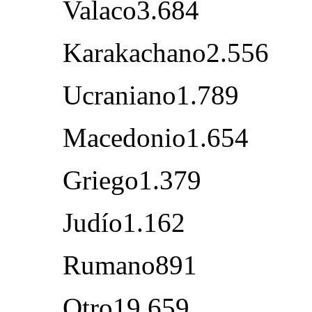
Valaco3.684
Karakachano2.556
Ucraniano1.789
Macedonio1.654
Griego1.379
Judío1.162
Rumano891
Otro19.659