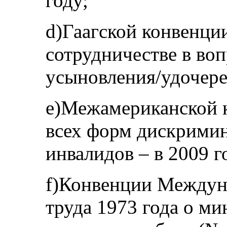
году;
d)Гаагской конвенции
сотрудничестве в во
усыновления/удочерен
e)Межамериканской 
всех форм дискрими
инвалидов – в 2009 г
f)Конвенции Междун
труда 1973 года о м