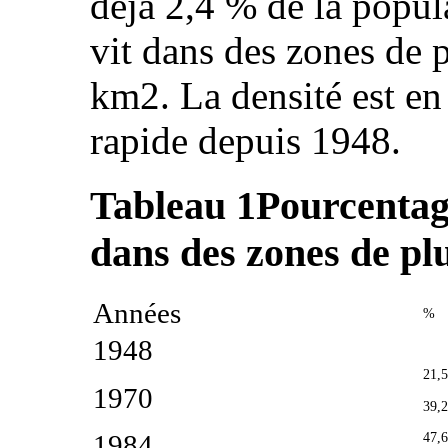
déjà 2,4 % de la popul
vit dans des zones de 
km2. La densité est en
rapide depuis 1948.
Tableau 1
Pourcentag
dans des zones de pl
Années
%
1948
21,5
1970
39,2
1984
47,6