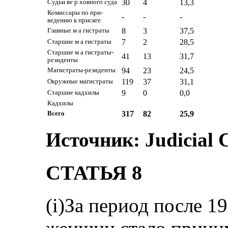
30
4
13,3
Судьи ве р ховного суда
Комиссары по при-
-
-
-
ведению к присяге
8
3
37,5
Главные м а гистраты
7
2
28,5
Старшие м а гистраты
Старшие м а гистраты-
41
13
31,7
резиденты
94
23
24,5
Магистраты-резиденты
119
37
31,1
Окружные магистраты
9
0
0,0
Старшие кадхилы
Кадхилы
317
82
25,9
Всего
Источник: Judicial 
СТАТЬЯ 8
(i)За период после 1