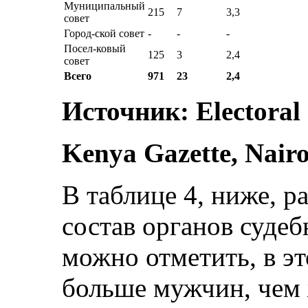
Муниципальный
215
7
3,3
совет
Город-ской совет
-
-
-
Посел-ковый
125
3
2,4
совет
Всего
971
23
2,4
Источник: Electoral
Kenya Gazette, Nairo
В таблице 4, ниже, р
состав органов суде
можно отметить, в эт
больше мужчин, чем