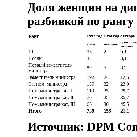
Доля женщин на дип
разбивкой по рангу
Ранг
1992 год
1994 год
октябрь 
процентна
всего
женщины
женщин
ПС
33
2
6,1
Послы
32
1
3,1
Первый заместитель
89
7
8,2
министра
Заместитель министра
192
24
12,5
Ст. пом. министра
139
32
23,0
Пом. министра кат. I
118
35
29,7
Пом. министра кат. II
70
25
35,7
Пом. министра кат. III
66
30
45,5
Итого
739
156
21,1
Источник: DPM Compl