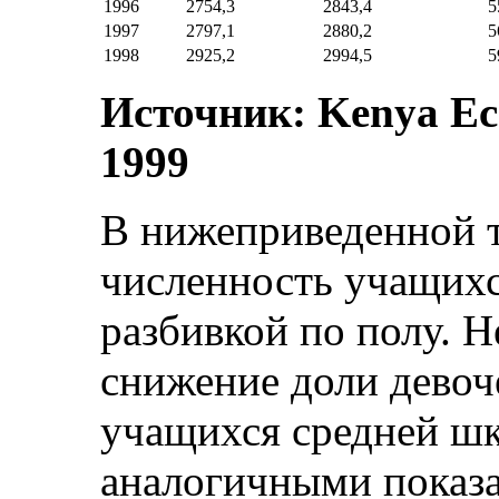
1996
2754,3
2843,4
5
1997
2797,1
2880,2
5
1998
2925,2
2994,5
5
Источник: Kenya Ec
1999
В нижеприведенной т
численность учащихс
разбивкой по полу. Н
снижение доли девоч
учащихся средней шк
аналогичными показа