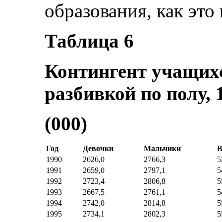
образования, как это
Таблица 6
Контингент учащих
разбивкой по полу, 
(000)
Год
Девочки
Мальчики
В
1990
2626,0
2766,3
5
1991
2659,0
2797,1
5
1992
2723,4
2806,8
5
1993
2667,5
2761,1
5
1994
2742,0
2814,8
5
1995
2734,1
2802,3
5