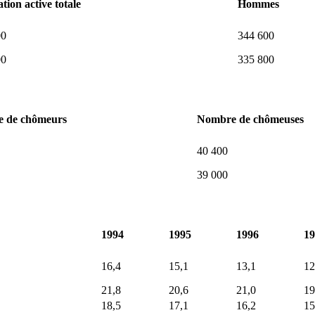
tion active totale
Hommes
00
344 600
00
335 800
 de chômeurs
Nombre de chômeuses
40 400
39 000
1994
1995
1996
19
16,4
15,1
13,1
12
21,8
20,6
21,0
19
18,5
17,1
16,2
15