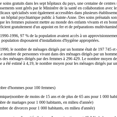
 soins gratuits dans les sept hôpitaux du pays, une centaine de centres s
ssements sont gérés par le Ministère de la santé en collaboration avec les
dicaux spécialisés sont également accessibles dans plusieurs établisseme
e un hôpital psychiatrique public à Sainte‑Anne. Des soins prénatals son
 que les femmes puissent mettre au monde des enfants vivants et en bon
éficient gratuitement d'un appoint en fer et de préparations multivitaminé
de 1990‑1996, 97 % de la population avaient accès à un approvisionnemen
 population disposaient d'installations d'hygiène appropriées.
de 1990, le nombre de ménages dirigés par un homme était de 197 745 et 
e nombre de personnes vivant dans des ménages dirigés par un homme a
ns des ménages dirigés par des femmes à 296 429. Le nombre moyen de
 a été estimé à 4,19, le nombre moyen pour les ménages dirigés par un
ombre d'hommes pour 100 femmes)
ique(nombre de moins de 15 ans et de plus de 65 ans pour 1 000 habi
bre de mariages pour 1 000 habitants, en milieu d'année)
ombre de divorces pour 1 000 habitants, en milieu d'année)