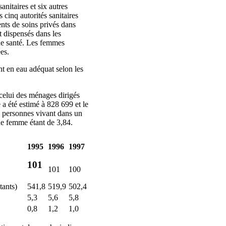
anitaires et six autres
 cinq autorités sanitaires
nts de soins privés dans
t dispensés dans les
ne santé. Les femmes
es.
t en eau adéquat selon les
celui des ménages dirigés
 été estimé à 828 699 et le
 personnes vivant dans un
e femme étant de 3,84.
1995
1996
1997
101
101
100
tants)
541,8
519,9
502,4
5,3
5,6
5,8
0,8
1,2
1,0