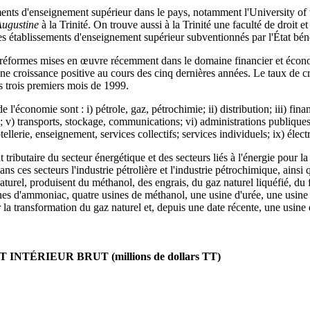
ements d'enseignement supérieur dans le pays, notamment l'University of 
Augustine
à la Trinité. On trouve aussi à la Trinité une faculté de droit 
les établissements d'enseignement supérieur subventionnés par l'État bén
s réformes mises en œuvre récemment dans le domaine financier et écon
ne croissance positive au cours des cinq dernières années. Le taux de c
s trois premiers mois de 1999.
 l'économie sont : i) pétrole, gaz, pétrochimie; ii) distribution; iii) fin
; v) transports, stockage, communications; vi) administrations publiques;
tellerie, enseignement, services collectifs; services individuels; ix) électr
ributaire du secteur énergétique et des secteurs liés à l'énergie pour la 
s ces secteurs l'industrie pétrolière et l'industrie pétrochimique, ainsi 
naturel, produisent du méthanol, des engrais, du gaz naturel liquéfié, du fer
ines d'ammoniac, quatre usines de méthanol, une usine d'urée, une usine
r la transformation du gaz naturel et, depuis une date récente, une usine 
 INTÉRIEUR BRUT (millions de dollars TT)