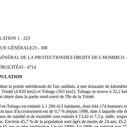
ATION 1 - 223
UE GÉNÉRALE23 - 308
 GÉNÉRAL DE LA PROTECTIONDES DROITS DE L'HOMME31 -
BLICITÉ43 - 4714
OPULATION
itue la pointe méridionale de l'arc antillais, à une douzaine de kilomèt
 Trinité (4 820 km2) et Tobago (303 km2). Tobago se trouve à 32,2 km a
t située dans la partie nord‑ouest de l'île de la Trinité.
ité‑et‑Tobago est estimée à 1 290 413 habitants, dont 644 174 hommes 
on taux d'accroissement est de 0,7 % depuis 1998, date à laquelle elle é
aux de natalité et de mortalité sont estimés à 13,42 et 7,3 p. mille, resp
s. Environ 45,7 % de la population sont âgés de moins de 24 ans; 45,2 
de 65 ans ou plus (estimation à la mi‑1999). En 1998, on estimait que 2