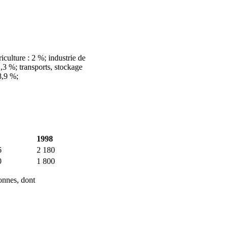
iculture : 2 %; industrie de
2,3 %; transports, stockage
8,9 %;
1998
6
2 180
0
1 800
onnes, dont