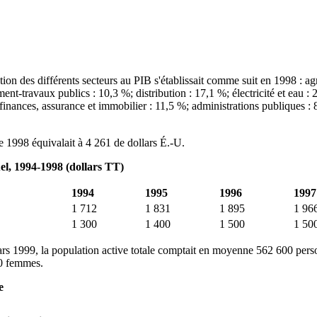
tion des différents secteurs au PIB s'établissait comme suit en 1998 : agr
ent‑travaux publics : 10,3 %; distribution : 17,1 %; électricité et eau : 
inances, assurance et immobilier : 11,5 %; administrations publiques : 
e 1998 équivalait à 4 261 de dollars É.-U.
l, 1994-1998 (dollars TT)
1994
1995
1996
1997
1 712
1 831
1 895
1 96
1 300
1 400
1 500
1 50
rs 1999, la population active totale comptait en moyenne 562 600 pers
0 femmes.
e