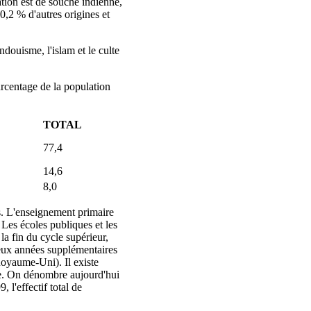
tion est de souche indienne,
0,2 % d'autres origines et
ndouisme, l'islam et le culte
urcentage de la population
TOTAL
77,4
14,6
8,0
s. L'enseignement primaire
 Les écoles publiques et les
la fin du cycle supérieur,
deux années supplémentaires
oyaume-Uni). Il existe
re. On dénombre aujourd'hui
l'effectif total de