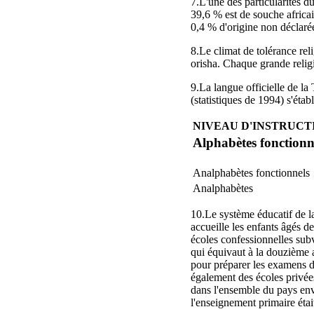
7.L'une des particularités 
39,6 % est de souche africa
0,4 % d'origine non déclaré
8.Le climat de tolérance rel
orisha. Chaque grande religi
9.La langue officielle de la
(statistiques de 1994) s'étab
NIVEAU D'INSTRUCT
Alphabètes fonctionn
Analphabètes fonctionnels
Analphabètes
10.Le système éducatif de l
accueille les enfants âgés d
écoles confessionnelles subv
qui équivaut à la douzième 
pour préparer les examens d
également des écoles privée
dans l'ensemble du pays envi
l'enseignement primaire étai