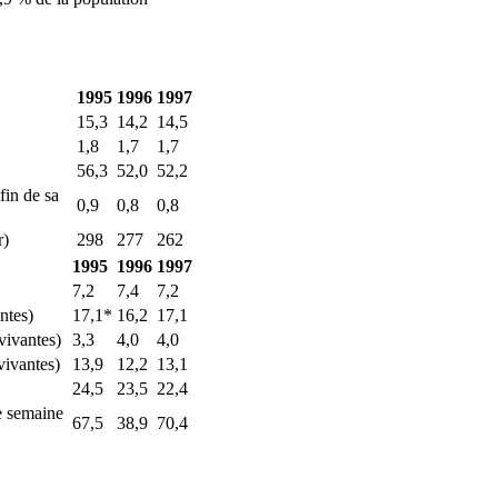
1995
1996
1997
15,3
14,2
14,5
1,8
1,7
1,7
56,3
52,0
52,2
fin de sa
0,9
0,8
0,8
r)
298
277
262
1995
1996
1997
7,2
7,4
7,2
ntes)
17,1*
16,2
17,1
vivantes)
3,3
4,0
4,0
vivantes)
13,9
12,2
13,1
24,5
23,5
22,4
e semaine
67,5
38,9
70,4