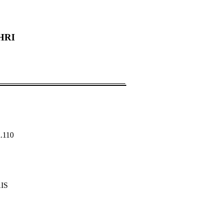
HRI
.110
AIS