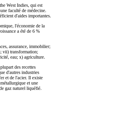
the West Indies, qui est
et une faculté de médecine.
éficient d'aides importantes.
omique, l'économie de la
roissance a été de 6 %
ances, assurance, immobilier;
 vii) transformation;
icité, eau; x) agriculture.
plupart des recettes
que d'autres industries
 et de l'acier. Il existe
 métallurgique et une
de gaz naturel liquéfié.