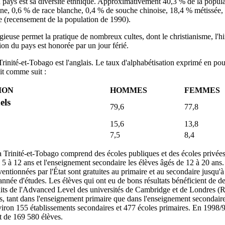
du pays est sa diversité ethnique. Approximativement 40,3 % de la popula
ine, 0,6 % de race blanche, 0,4 % de souche chinoise, 18,4 % métissée, 
e (recensement de la population de 1990).
igieuse permet la pratique de nombreux cultes, dont le christianisme, l'hi
on du pays est honorée par un jour férié.
 Trinité-et-Tobago est l'anglais. Le taux d'alphabétisation exprimé en po
lit comme suit :
ION
HOMMES
FEMMES
els
79,6
77,8
15,6
13,8
7,5
8,4
a Trinité-et-Tobago comprend des écoles publiques et des écoles privée
e 5 à 12 ans et l'enseignement secondaire les élèves âgés de 12 à 20 ans.
entionnées par l'État sont gratuites au primaire et au secondaire jusqu'à 
année d'études. Les élèves qui ont eu de bons résultats bénéficient de 
its de l'Advanced Level des universités de Cambridge et de Londres (R
s, tant dans l'enseignement primaire que dans l'enseignement secondai
ron 155 établissements secondaires et 477 écoles primaires. En 1998/99, 
t de 169 580 élèves.