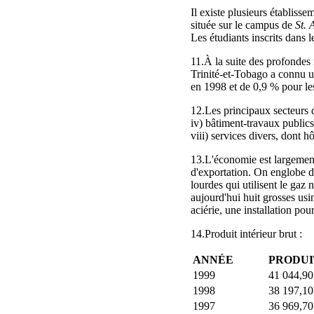
Il existe plusieurs établiss
située sur le campus de
St. 
Les étudiants inscrits dans 
11.À la suite des profonde
Trinité-et-Tobago a connu u
en 1998 et de 0,9 % pour le
12.Les principaux secteurs de
iv) bâtiment-travaux publics
viii) services divers, dont hô
13.L'économie est largement t
d'exportation. On englobe dan
lourdes qui utilisent le gaz 
aujourd'hui huit grosses us
aciérie, une installation pou
14.Produit intérieur brut :
ANNÉE
PRODUIT
1999
41 044,90
1998
38 197,10
1997
36 969,70