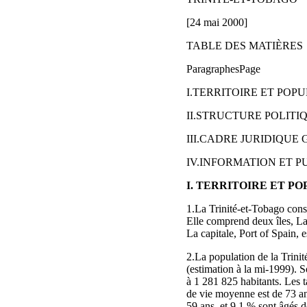
[24 mai 2000]
TABLE DES MATIÈRES
ParagraphesPage
I.TERRITOIRE ET POPUL
II.STRUCTURE POLITIQ
III.CADRE JURIDIQUE
IV.INFORMATION ET PU
I. TERRITOIRE ET P
1.La Trinité‑et‑Tobago const
Elle comprend deux îles, La
La capitale, Port of Spain, es
2.La population de la Trin
(estimation à la mi‑1999). S
à 1 281 825 habitants. Les t
de vie moyenne est de 73 an
59 ans, et 9,1 % sont âgés 