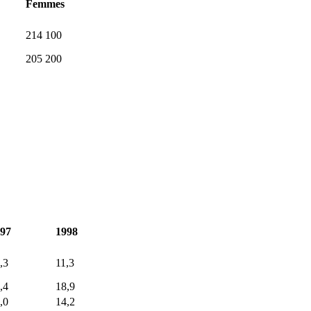
Femmes
214 100
205 200
97
1998
,3
11,3
,4
18,9
,0
14,2