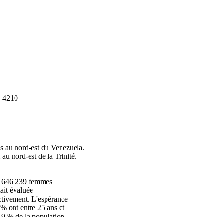
 4210
res au nord‑est du Venezuela.
u nord‑est de la Trinité.
et 646 239 femmes
tait évaluée
ectivement. L'espérance
% ont entre 25 ans et
7,9 % de la population