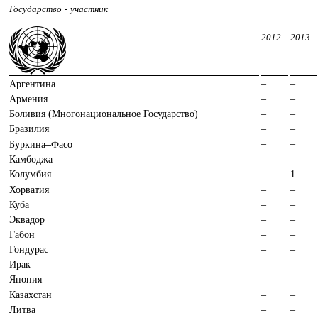
Государство
-
участник
2012
2013
Аргентина
–
–
Армения
–
–
Боливия (Многонациональное Государство)
–
–
Бразилия
–
–
–
–
–
Буркина
Фасо
Камбоджа
–
–
Колумбия
–
1
Хорватия
–
–
Куба
–
–
Эквадор
–
–
Габон
–
–
Гондурас
–
–
Ирак
–
–
Япония
–
–
Казахстан
–
–
Литва
–
–