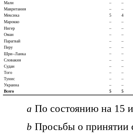
Мали
–
–
Мавритания
–
–
Мексика
5
4
Марокко
–
–
Нигер
–
–
Оман
–
–
Парагвай
–
–
Перу
–
–
–
–
–
Шри
Ланка
Словакия
–
–
Судан
–
–
Того
–
–
Тунис
–
–
Украина
–
–
Всего
5
5
По состоянию на 15 и
a
Просьбы о принятии 
b