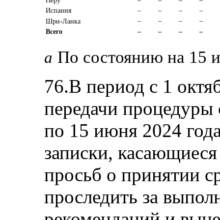
Перу
–
–
–
–
Испания
–
–
–
–
-
–
–
–
–
Шри
Ланка
Всего
–
–
–
–
По состоянию на 15 и
a
76.В период с 1 октя
передачи процедуры 
по 15 июня 2024 год
записки, касающиеся
просьб о принятии с
проследить за выпол
рекомендаций и вын