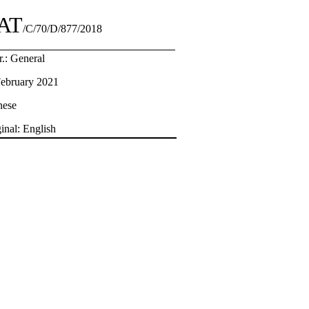
AT
/C/70/D/877/2018
r.: General
February 2021
nese
inal: English