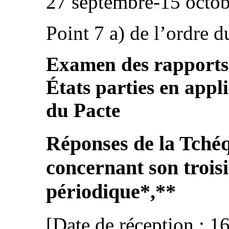
27 septembre-15 octo
Point 7 a) de l’ordre d
Examen des rapports 
États parties en appli
du Pacte
Réponses de la Tchéqu
concernant son trois
périodique
*
,
**
[Date de réception : 1