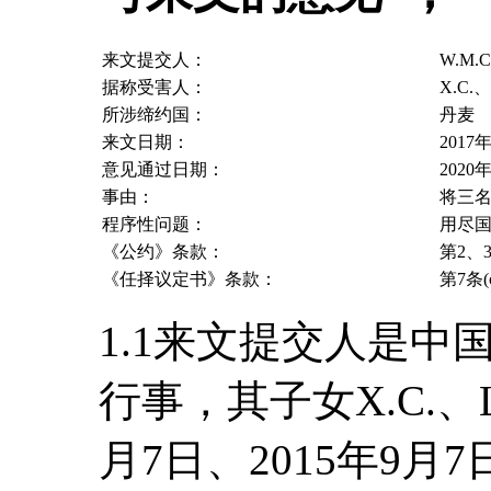
来文提交人：
W.M.C
据称受害人：
X.C.、
所涉缔约国：
丹麦
来文日期：
2017
意见通过日期：
2020
事由：
将三
程序性问题：
用尽
《公约》条款：
第2、
《任择议定书》条款：
第7条(c
1.1来文提交人是中国
行事，其子女X.C.、L.
月7日、2015年9月7