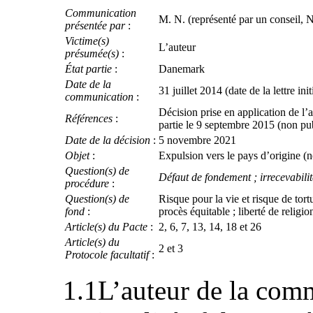
Communication
M. N. (représenté par un conseil, 
présentée par
:
Victime(s)
L’auteur
présumée(s)
:
État partie
:
Danemark
Date de la
31 juillet 2014 (date de la lettre init
communication
:
Décision prise en application de l
Références
:
partie le 9 septembre 2015 (non p
Date de la décision
:
5 novembre 2021
Objet
:
Expulsion vers le pays d’origine (
Question(s) de
Défaut de fondement ; irrecevabili
procédure
:
Question(s) de
Risque pour la vie et risque de tort
fond
:
procès équitable ; liberté de religi
Article(s) du Pacte
:
2, 6, 7, 13, 14, 18 et 26
Article(s) du
2 et 3
Protocole facultatif
:
1.1L’auteur de la com