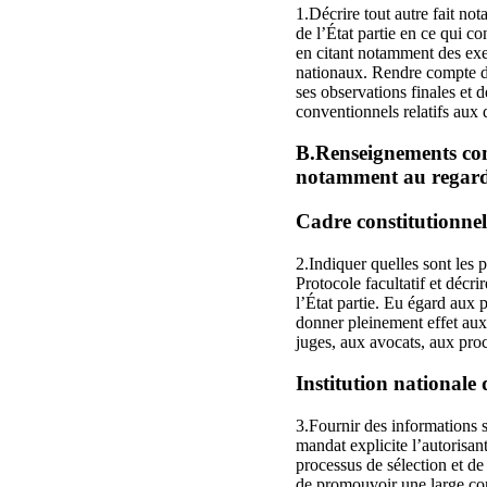
1.Décrire tout autre fait no
de l’État partie en ce qui co
en citant notamment des exem
nationaux. Rendre compte d
ses observations finales et
conventionnels relatifs aux
B.Renseignements conc
notamment au regard
Cadre constitutionnel 
2.Indiquer quelles sont les 
Protocole facultatif et décr
l’État partie. Eu égard aux 
donner pleinement effet aux 
juges, aux avocats, aux proc
Institution nationale 
3.Fournir des informations 
mandat explicite l’autorisant
processus de sélection et de
de promouvoir une large cons