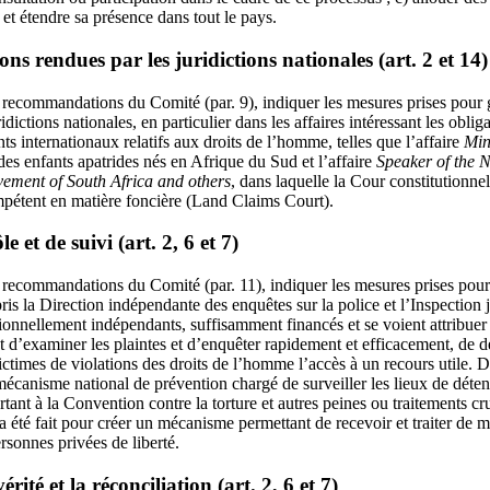
et étendre sa présence dans tout le pays.
ons rendues par les juridictions nationales (art. 2 et 14)
recommandations du Comité (par. 9), indiquer les mesures prises pour ga
idictions nationales, en particulier dans les affaires intéressant les obli
ts internationaux relatifs aux droits de l’homme, telles que l’affaire
Min
es enfants apatrides nés en Afrique du Sud et l’affaire
Speaker of the 
ement of South Africa and others
, dans laquelle la Cour constitutionne
ompétent en matière foncière (Land Claims Court).
 et de suivi (art. 2, 6 et 7)
recommandations du Comité (par. 11), indiquer les mesures prises pour f
is la Direction indépendante des enquêtes sur la police et l’Inspection j
tutionnellement indépendants, suffisamment financés et se voient attribuer
nt d’examiner les plaintes et d’enquêter rapidement et efficacement, d
ictimes de violations des droits de l’homme l’accès à un recours utile. 
mécanisme national de prévention chargé de surveiller les lieux de dét
ortant à la Convention contre la torture et autres peines ou traitements c
a été fait pour créer un mécanisme permettant de recevoir et traiter de m
rsonnes privées de liberté.
ité et la réconciliation (art. 2, 6 et 7)