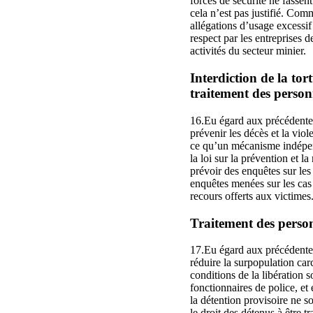
forces de sécurité ne fassent
cela n’est pas justifié. Com
allégations d’usage excessif
respect par les entreprises 
activités du secteur minier.
Interdiction de la to
traitement des personn
16.Eu égard aux précédentes
prévenir les décès et la viol
ce qu’un mécanisme indépend
la loi sur la prévention et l
prévoir des enquêtes sur le
enquêtes menées sur les cas 
recours offerts aux victimes
Traitement des personn
17.Eu égard aux précédentes
réduire la surpopulation carc
conditions de la libération 
fonctionnaires de police, et
la détention provisoire ne 
le droit des détenus à être t