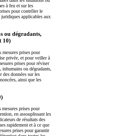
tales dans les situations où
s à feu et sur les
rises pour contrôler le
 juridiques applicables aux
ins ou dégradants,
t 10)
s mesures prises pour
se privée, et pour veiller à
esures prises pour réviser
els, inhumains ou dégradants,
r des données sur les
noncées, ainsi que les
0)
s mesures prises pour
ention, en assouplissant les
icateurs de résultats des
ises rapidement et à ce que
sures prises pour garantir
 détention dans toutes les