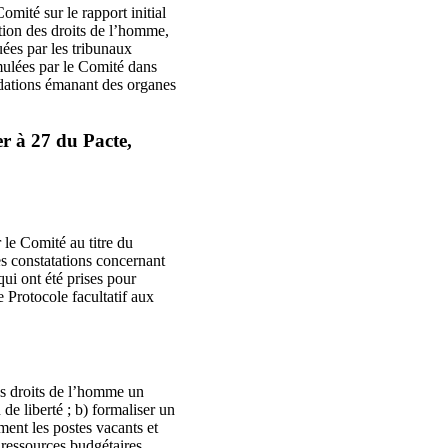
omité sur le rapport initial
ction des droits de l’homme,
uées par les tribunaux
ulées par le Comité dans
ndations émanant des organes
r à 27 du Pacte,
 le Comité au titre du
es constatations concernant
qui ont été prises pour
e Protocole facultatif aux
es droits de l’homme un
de liberté ; b) formaliser un
ment les postes vacants et
 ressources budgétaires