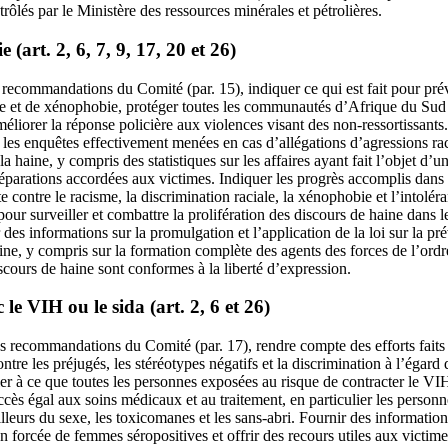
trôlés par le Ministère des ressources minérales et pétrolières.
(art. 2, 6, 7, 9, 17, 20 et 26)
ecommandations du Comité (par. 15), indiquer ce qui est fait pour préve
me et de xénophobie, protéger toutes les communautés d’Afrique du Sud 
méliorer la réponse policière aux violences visant des non-ressortissant
r les enquêtes effectivement menées en cas d’allégations d’agressions r
a haine, y compris des statistiques sur les affaires ayant fait l’objet d’u
 réparations accordées aux victimes. Indiquer les progrès accomplis dans
te contre le racisme, la discrimination raciale, la xénophobie et l’intolér
our surveiller et combattre la prolifération des discours de haine dans le
des informations sur la promulgation et l’application de la loi sur la pré
ine, y compris sur la formation complète des agents des forces de l’ordre
iscours de haine sont conformes à la liberté d’expression.
le VIH ou le sida (art. 2, 6 et 26)
 recommandations du Comité (par. 17), rendre compte des efforts faits
ontre les préjugés, les stéréotypes négatifs et la discrimination à l’égar
ler à ce que toutes les personnes exposées au risque de contracter le VI
ccès égal aux soins médicaux et au traitement, en particulier les personn
ailleurs du sexe, les toxicomanes et les sans-abri. Fournir des informatio
n forcée de femmes séropositives et offrir des recours utiles aux victimes