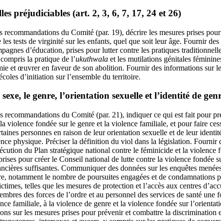
es préjudiciables (art. 2, 3, 6, 7, 17, 24 et 26)
 recommandations du Comité (par. 19), décrire les mesures prises pour m
e les tests de virginité sur les enfants, quel que soit leur âge. Fournir de
agnes d’éducation, prises pour lutter contre les pratiques traditionnell
 compris la pratique de l’
ukuthwala
et les mutilations génitales féminines
mie et œuvrer en faveur de son abolition. Fournir des informations sur l
écoles d’initiation sur l’ensemble du territoire.
sexe, le genre, l’orientation sexuelle et l’identité de genre
 recommandations du Comité (par. 21), indiquer ce qui est fait pour pré
la violence fondée sur le genre et la violence familiale, et pour faire cess
taines personnes en raison de leur orientation sexuelle et de leur identit
ce physique. Préciser la définition du viol dans la législation. Fournir 
cution du Plan stratégique national contre le féminicide et la violence 
ises pour créer le Conseil national de lutte contre la violence fondée su
inancières suffisantes. Communiquer des données sur les enquêtes menées 
nre, notamment le nombre de poursuites engagées et de condamnations pr
ctimes, telles que les mesures de protection et l’accès aux centres d’acc
embres des forces de l’ordre et au personnel des services de santé une 
ence familiale, à la violence de genre et la violence fondée sur l’orientati
ons sur les mesures prises pour prévenir et combattre la discrimination e