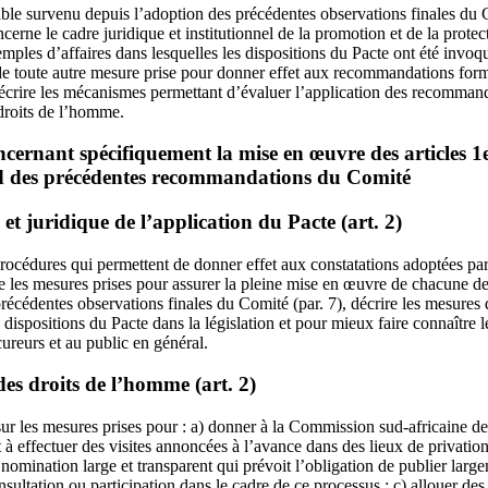
table survenu depuis l’adoption des précédentes observations finales du C
ncerne le cadre juridique et institutionnel de la promotion et de la prote
ples d’affaires dans lesquelles les dispositions du Pacte ont été invoq
e toute autre mesure prise pour donner effet aux recommandations form
 décrire les mécanismes permettant d’évaluer l’application des recomma
 droits de l’homme.
ernant spécifiquement la mise en œuvre des articles 1e
 des précédentes recommandations du Comité
et juridique de l’application du Pacte (art. 2)
procédures qui permettent de donner effet aux constatations adoptées par
ire les mesures prises pour assurer la pleine mise en œuvre de chacune d
précédentes observations finales du Comité (par. 7), décrire les mesures 
dispositions du Pacte dans la législation et pour mieux faire connaître l
ureurs et au public en général.
des droits de l’homme (art. 2)
sur les mesures prises pour : a) donner à la Commission sud‑africaine d
 à effectuer des visites annoncées à l’avance dans des lieux de privation 
 nomination large et transparent qui prévoit l’obligation de publier large
ultation ou participation dans le cadre de ce processus ; c) allouer des