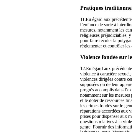
Pratiques traditionnell
11.Eu égard aux précédentes
l’enfance de sorte à interdir
mesures, notamment les camp
religieuses préjudiciables, y
pour faire reculer la polyga
réglementer et contrôler les 
Violence fondée sur le 
12.Eu égard aux précédentes
violence à caractère sexuel, 
violences dirigées contre cer
supposées ou de leur apparen
progrès accomplis dans l’exé
notamment sur les mesures pr
et le doter de ressources f
les crimes fondés sur le ge
réparations accordées aux vi
prises pour dispenser aux m
questions relatives à la viol
genre. Fournir des informati