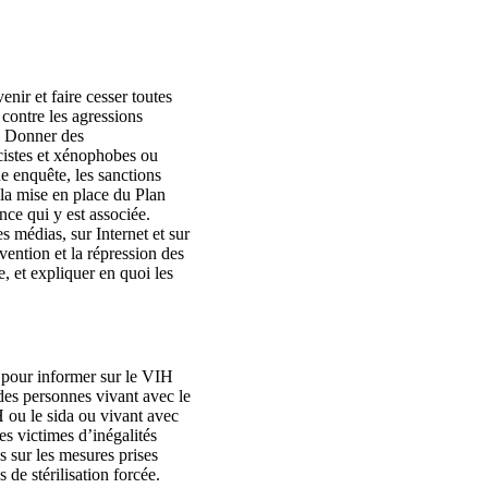
nir et faire cesser toutes
contre les agressions
s. Donner des
acistes et xénophobes ou
ne enquête, les sanctions
 la mise en place du Plan
ance qui y est associée.
s médias, sur Internet et sur
vention et la répression des
, et expliquer en quoi les
 pour informer sur le VIH
d des personnes vivant avec le
H ou le sida ou vivant avec
es victimes d’inégalités
ns sur les mesures prises
 de stérilisation forcée.