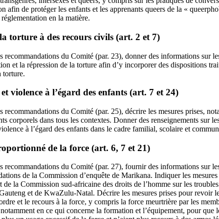
 transgenres, intersexes et queers, y compris sur les pratiques de convers
n afin de protéger les enfants et les apprenants queers de la « queerpho
a réglementation en la matière.
a torture à des recours civils (art. 2 et 7)
 recommandations du Comité (par. 23), donner des informations sur le
tion et la répression de la torture afin d’y incorporer des dispositions tra
 torture.
t violence à l’égard des enfants (art. 7 et 24)
 recommandations du Comité (par. 25), décrire les mesures prises, notam
ts corporels dans tous les contextes. Donner des renseignements sur les
violence à l’égard des enfants dans le cadre familial, scolaire et commun
roportionné de la force (art. 6, 7 et 21)
 recommandations du Comité (par. 27), fournir des informations sur les
dations de la Commission d’enquête de Marikana. Indiquer les mesures 
de la Commission sud-africaine des droits de l’homme sur les troubles c
Gauteng et de KwaZulu-Natal. Décrire les mesures prises pour revoir les
ordre et le recours à la force, y compris la force meurtrière par les memb
 notamment en ce qui concerne la formation et l’équipement, pour que les