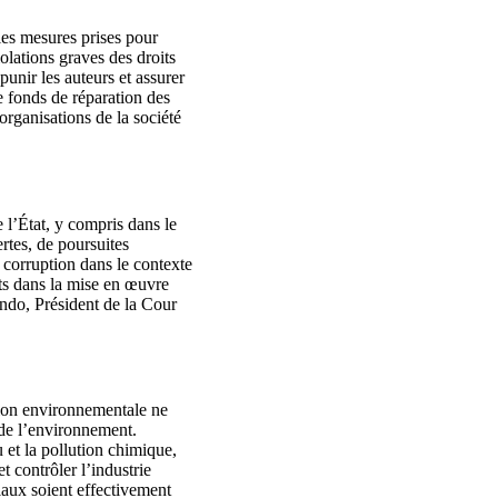
es mesures prises pour
olations graves des droits
unir les auteurs et assurer
le fonds de réparation des
rganisations de la société
 l’État, y compris dans le
rtes, de poursuites
 corruption dans le contexte
its dans la mise en œuvre
ndo, Président de la Cour
ation environnementale ne
 de l’environnement.
u et la pollution chimique,
t contrôler l’industrie
ciaux soient effectivement