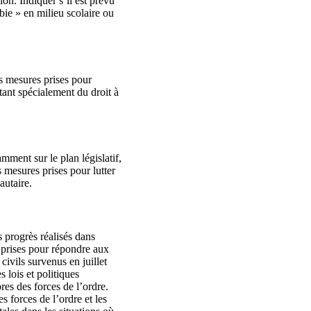
ion. Indiquer s’il est prévu
bie » en milieu scolaire ou
s mesures prises pour
itant spécialement du droit à
ment sur le plan législatif,
 mesures prises pour lutter
autaire.
 progrès réalisés dans
prises pour répondre aux
ivils survenus en juillet
 lois et politiques
res des forces de l’ordre.
 forces de l’ordre et les