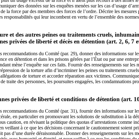
 plus un usage excessif de la force et n’aient plus recours à des armes lé
muniquer des données sur les enquêtes menées sur les cas d’usage d’arme
 de la force par des membres des forces de l’ordre. Décrire les mesures p
des responsabilités qui leur incombent en vertu de l’ensemble des normes
rture et des autres peines ou traitements cruels, inhuma
es privées de liberté et décès en détention (art. 2, 6, 7 e
 recommandations du Comité (par. 29), donner des informations sur le
ence en détention et dans les prisons gérées par l’État ou par une entrepri
ant mène l’enquête sur ces faits. Fournir des renseignements sur les m
a répression de la torture afin d’incriminer les peines ou traitements cru
s allégations de torture et accorder réparation aux victimes. Communique
de traite des personnes, les poursuites engagées, les condamnations pro
.
es privées de liberté et conditions de détention (art. 1
 recommandations du Comité (par. 31), fournir des informations sur le
érale, en particulier en promouvant les solutions de substitution à la dét
sous caution, en révisant la politique des quotas d’arrestations comme ind
 en veillant à ce que les décisions concernant le cautionnement soient pr
soit pas d’une durée déraisonnable. Donner des renseignements sur les me
raités avec humanité et dignité, et pour veiller à ce que les conditions de