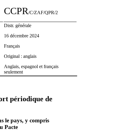
CCPR
/C/ZAF/QPR/2
Distr. générale
16 décembre 2024
Français
Original : anglais
Anglais, espagnol et français
seulement
ort périodique de
s le pays, y compris
du Pacte