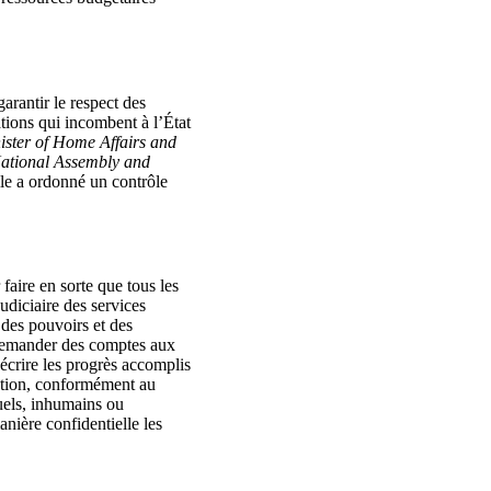
rantir le respect des
gations qui incombent à l’État
ister of Home Affairs and
National Assembly and
lle a ordonné un contrôle
aire en sorte que tous les
udiciaire des services
 des pouvoirs et des
e demander des comptes aux
Décrire les progrès accomplis
ention, conformément au
ruels, inhumains ou
anière confidentielle les