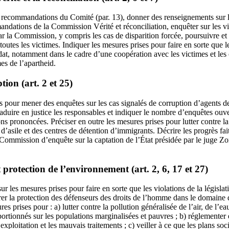
 recommandations du Comité (par. 13), donner des renseignements sur l
ndations de la Commission Vérité et réconciliation, enquêter sur les vi
la Commission, y compris les cas de disparition forcée, poursuivre et p
toutes les victimes. Indiquer les mesures prises pour faire en sorte que 
at, notamment dans le cadre d’une coopération avec les victimes et les o
mes de l’apartheid.
tion (art. 2 et 25)
s pour mener des enquêtes sur les cas signalés de corruption d’agents de
aduire en justice les responsables et indiquer le nombre d’enquêtes ouve
 prononcées. Préciser en outre les mesures prises pour lutter contre la
’asile et des centres de détention d’immigrants. Décrire les progrès fa
ommission d’enquête sur la captation de l’État présidée par le juge Zo
t protection de l’environnement (art. 2, 6, 17 et 27)
r les mesures prises pour faire en sorte que les violations de la législ
urer la protection des défenseurs des droits de l’homme dans le domaine
s prises pour : a) lutter contre la pollution généralisée de l’air, de l’ea
portionnés sur les populations marginalisées et pauvres ; b) réglementer e
’exploitation et les mauvais traitements ; c) veiller à ce que les plans so