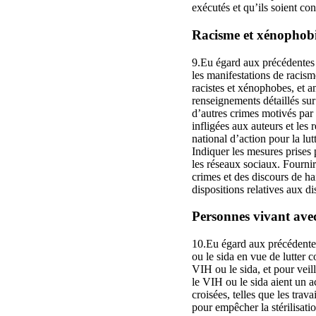
exécutés et qu’ils soient con
Racisme et xénophobie 
9.Eu égard aux précédentes r
les manifestations de racis
racistes et xénophobes, et a
renseignements détaillés su
d’autres crimes motivés par l
infligées aux auteurs et les
national d’action pour la lut
Indiquer les mesures prises p
les réseaux sociaux. Fournir 
crimes et des discours de ha
dispositions relatives aux d
Personnes vivant avec 
10.Eu égard aux précédentes
ou le sida en vue de lutter c
VIH ou le sida, et pour veil
le VIH ou le sida aient un a
croisées, telles que les trav
pour empêcher la stérilisatio