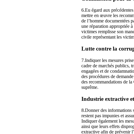
6.Eu égard aux précédentes
mettre en œuvre les recomma
de l’homme documentées par 
une réparation appropriée à 
victimes remplisse son mand
civile représentant les victi
Lutte contre la corrup
7.Indiquer les mesures prise
cadre de marchés publics, tr
engagées et de condamnations
des procédures de demande d
des recommandations de la C
suprême.
Industrie extractive e
8.Donner des informations su
restent pas impunies et ass
Indiquer également les mesure
ainsi que leurs effets dispro
extractive afin de prévenir l