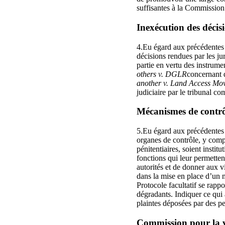
suffisantes à la Commission 
Inexécution des décisi
4.Eu égard aux précédentes 
décisions rendues par les jur
partie en vertu des instrumen
others v. DGLR
concernant d
another v. Land Access Mov
judiciaire par le tribunal c
Mécanismes de contrôle
5.Eu égard aux précédentes 
organes de contrôle, y compr
pénitentiaires, soient insti
fonctions qui leur permette
autorités et de donner aux v
dans la mise en place d’un 
Protocole facultatif se rapp
dégradants. Indiquer ce qui 
plaintes déposées par des pe
Commission pour la vér