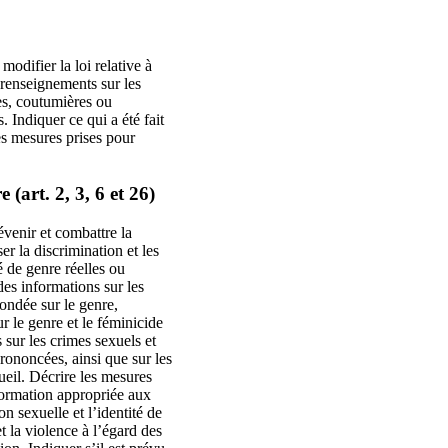
odifier la loi relative à
s renseignements sur les
es, coutumières ou
. Indiquer ce qui a été fait
es mesures prises pour
 (art. 2, 3, 6 et 26)
venir et combattre la
er la discrimination et les
é de genre réelles ou
des informations sur les
fondée sur le genre,
r le genre et le féminicide
sur les crimes sexuels et
ononcées, ainsi que sur les
ueil. Décrire les mesures
formation appropriée aux
on sexuelle et l’identité de
t la violence à l’égard des