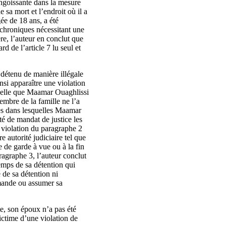
angoissante dans la mesure
e sa mort et l’endroit où il a
ée de 18 ans, a été
s chroniques nécessitant une
re, l’auteur en conclut que
d de l’article 7 lu seul et
t détenu de manière illégale
nsi apparaître une violation
appelle que Maamar Ouaghlissi
embre de la famille ne l’a
ces dans lesquelles Maamar
té de mandat de justice les
n violation du paragraphe 2
 autorité judiciaire tel que
e de garde à vue ou à la fin
aragraphe 3, l’auteur conclut
 temps de sa détention qui
 de sa détention ni
emande ou assumer sa
te, son époux n’a pas été
victime d’une violation de