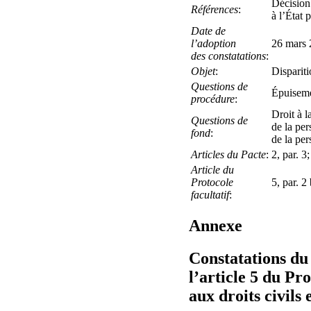
Décision 
Références
:
à l’État
Date de
l’adoption
26 mars
des constatations
:
Objet
:
Dispariti
Questions de
Épuiseme
procédure
:
Droit à l
Questions de
de la per
fond
:
de la per
Articles du Pacte
:
2, par. 3;
Article du
Protocole
5, par. 2 
facultatif
:
Annexe
Constatations du
l’article 5 du Pr
aux droits civils 