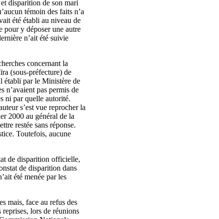
et disparition de son mari
u’aucun témoin des faits n’a
ait été établi au niveau de
ue pour y déposer une autre
rnière n’ait été suivie
echerches concernant la
ra (sous-préfecture) de
 établi par le Ministère de
ises n’avaient pas permis de
 ni par quelle autorité.
uteur s’est vue reprocher la
ier 2000 au général de la
ettre restée sans réponse.
stice. Toutefois, aucune
 de disparition officielle,
onstat de disparition dans
n’ait été menée par les
es mais, face au refus des
 reprises, lors de réunions