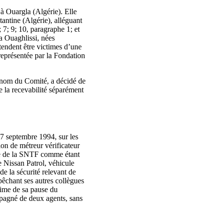
 à Ouargla (Algérie). Elle
ntine (Algérie), alléguant
; 7; 9; 10, paragraphe 1; et
a Ouaghlissi, nées
tendent être victimes d’une
 représentée par la Fondation
 nom du Comité, a décidé de
e la recevabilité séparément
27 septembre 1994, sur les
sion de métreur vérificateur
iège de la SNTF comme étant
 Nissan Patrol, véhicule
de la sécurité relevant de
pêchant ses autres collègues
ctime de sa pause du
mpagné de deux agents, sans