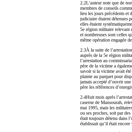
2.2L’auteur note que de nomb
membres de conseils communa
lieu les jours précédents et
judiciaire étaient détenues
elles étaient systématiqueme
5e région militaire relevan
et nombreuses sont celles qu
même opération engagée de m
2.3À la suite de l’arrestati
auprès de la 5e région mili
l’arrestation au commissaria
père de la victime a égalem
savoir si la victime avait ét
plainte au parquet pour dis
jamais accepté d’ouvrir une 
père les références d’enregi
2.4Huit mois après l’arresta
caserne de Mansourah, relev
mai 1995, mais les militaire
ou ses proches, soit par des 
était toujours détenu dans 
établissait qu’il était encor