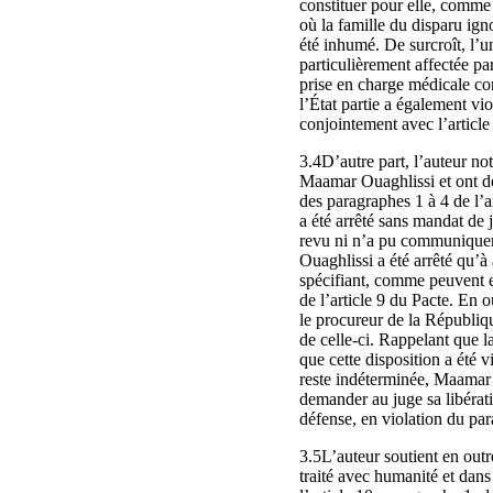
constituer pour elle, comme
où la famille du disparu igno
été inhumé. De surcroît, l’
particulièrement affectée pa
prise en charge médicale con
l’État partie a également vio
conjointement avec l’article
3.4D’autre part, l’auteur not
Maamar Ouaghlissi et ont dél
des paragraphes 1 à 4 de l’a
a été arrêté sans mandat de 
revu ni n’a pu communiquer 
Ouaghlissi a été arrêté qu’à
spécifiant, comme peuvent en
de l’article 9 du Pacte. En 
le procureur de la Républiqu
de celle-ci. Rappelant que l
que cette disposition a été v
reste indéterminée, Maamar O
demander au juge sa libérat
défense, en violation du par
3.5L’auteur soutient en outre
traité avec humanité et dans