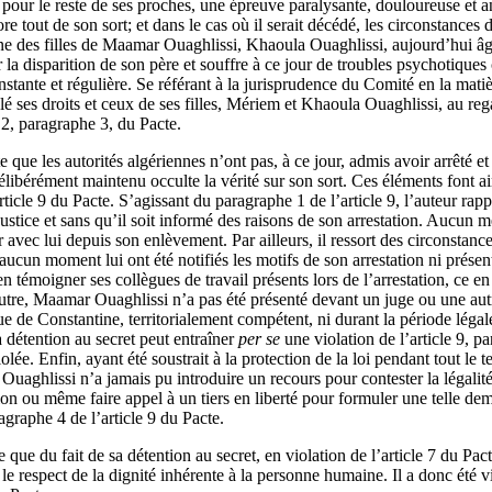
 pour le reste de ses proches, une épreuve paralysante, douloureuse et 
re tout de son sort; et dans le cas où il serait décédé, les circonstances d
une des filles de Maamar Ouaghlissi, Khaoula Ouaghlissi, aujourd’hui âg
r la disparition de son père et souffre à ce jour de troubles psychotique
stante et régulière. Se référant à la jurisprudence du Comité en la matiè
lé ses droits et ceux de ses filles, Mériem et Khaoula Ouaghlissi, au regar
 2, paragraphe 3, du Pacte.
e que les autorités algériennes n’ont pas, à ce jour, admis avoir arrêté e
ibérément maintenu occulte la vérité sur son sort. Ces éléments font ai
rticle 9 du Pacte. S’agissant du paragraphe 1 de l’article 9, l’auteur r
justice et sans qu’il soit informé des raisons de son arrestation. Aucun m
avec lui depuis son enlèvement. Par ailleurs, il ressort des circonstan
 aucun moment lui ont été notifiés les motifs de son arrestation ni présen
 témoigner ses collègues de travail présents lors de l’arrestation, ce e
outre, Maamar Ouaghlissi n’a pas été présenté devant un juge ou une autre
e de Constantine, territorialement compétent, ni durant la période légal
a détention au secret peut entraîner
per se
une violation de l’article 9, p
iolée. Enfin, ayant été soustrait à la protection de la loi pendant tout le
uaghlissi n’a jamais pu introduire un recours pour contester la légalité
ion ou même faire appel à un tiers en liberté pour formuler une telle d
agraphe 4 de l’article 9 du Pacte.
 que du fait de sa détention au secret, en violation de l’article 7 du Pac
 le respect de la dignité inhérente à la personne humaine. Il a donc été 