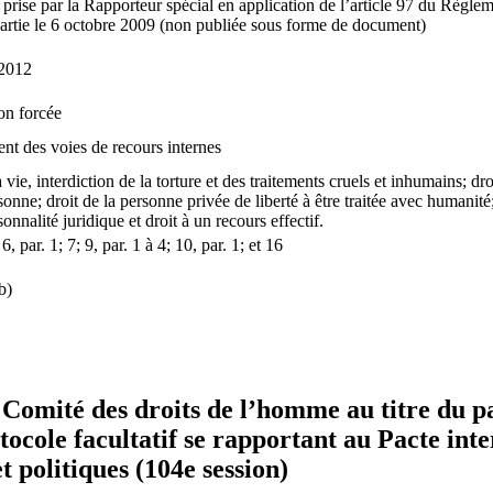
prise par la Rapporteur spécial en application de l’article 97 du Règl
 partie le 6 octobre 2009 (non publiée sous forme de document)
 2012
on forcée
nt des voies de recours internes
a vie, interdiction de la torture et des traitements cruels et inhumains; droit
sonne; droit de la personne privée de liberté à être traitée avec humanité
sonnalité juridique et droit à un recours effectif.
 6, par. 1; 7; 9, par. 1 à 4; 10, par. 1; et 16
b)
 Comité des droits de l’homme au titre du 
otocole facultatif se rapportant au Pacte inte
et politiques (104e session)