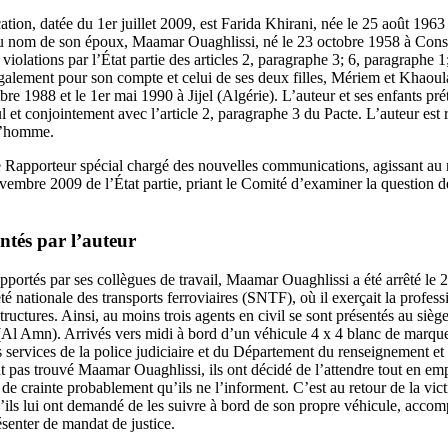
ion, datée du 1er juillet 2009, est Farida Khirani, née le 25 août 1963
 nom de son époux, Maamar Ouaghlissi, né le 23 octobre 1958 à Consta
 violations par l’État partie des articles 2, paragraphe 3; 6, paragraphe 1
également pour son compte et celui de ses deux filles, Mériem et Khaoul
e 1988 et le 1er mai 1990 à Jijel (Algérie). L’auteur et ses enfants pré
eul et conjointement avec l’article 2, paragraphe 3 du Pacte. L’auteur est
 l’homme.
 Rapporteur spécial chargé des nouvelles communications, agissant au
vembre 2009 de l’État partie, priant le Comité d’examiner la question d
ntés par l’auteur
portés par ses collègues de travail, Maamar Ouaghlissi a été arrêté le 
été nationale des transports ferroviaires (SNTF), où il exerçait la profes
structures. Ainsi, au moins trois agents en civil se sont présentés au s
(Al Amn). Arrivés vers midi à bord d’un véhicule 4 x 4 blanc de marque
es services de la police judiciaire et du Département du renseignement et 
 pas trouvé Maamar Ouaghlissi, ils ont décidé de l’attendre tout en em
x, de crainte probablement qu’ils ne l’informent. C’est au retour de la vi
u’ils lui ont demandé de les suivre à bord de son propre véhicule, acco
ésenter de mandat de justice.