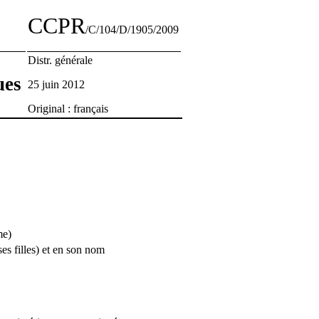
CCPR
/C/104/D/1905/2009
Distr. générale
ues
25 juin 2012
Original : français
me)
s filles) et en son nom