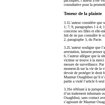
pacifiques, l’auteur a été v
consultative pour la promoti
Teneur de la plainte
3.1L’auteur considère que so
1; 7; 9, paragraphes 1 à 4; 1
concerne ses filles et elle-
fait de ne pas connaître le so
2, paragraphe 3, du Pacte.
3.2L’auteur souligne que l’
arrestation, laissent penser 
6, l’auteur allègue que la si
victime se trouve à la merci
mesure de surveillance. Par 
moment-là sur la vie de la vi
devoir de protéger le droit f
Maamar Ouaghlissi qu’il n’a
partie a violé l’article 6 se
3.3Se référant à la jurisprud
d’un traitement inhumain ou
Ouaghlissi, sans contact avec
s’agissant de Maamar Ouaghl