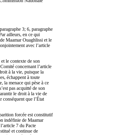
 la Commission Nationale
, paragraphe 3; 6, paragraphe
ar ailleurs, en ce qui
n de Maamar Ouaghlissi et le
 conjointement avec l’article
et le contexte de son
u Comité concernant l’article
roit à la vie, puisque la
ces, échappent à toute
re, la menace qui pèse à ce
s’est pas acquitté de son
antir le droit à la vie de
r conséquent que l’État
arition forcée est constitutif
ion indéfinie de Maamar
l’article 7 du Pacte
titué et continue de