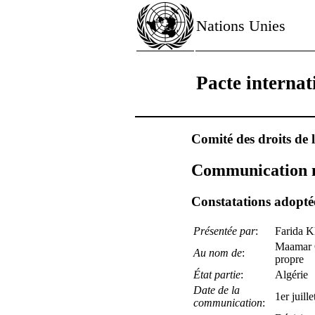
Nations Unies
Pacte internati
Comité des droits de
Communication n
Constatations adoptée
Présentée par
:
Farida K
Maamar O
Au nom de
:
propre
État partie
:
Algérie
Date de la
1er juille
communication
: