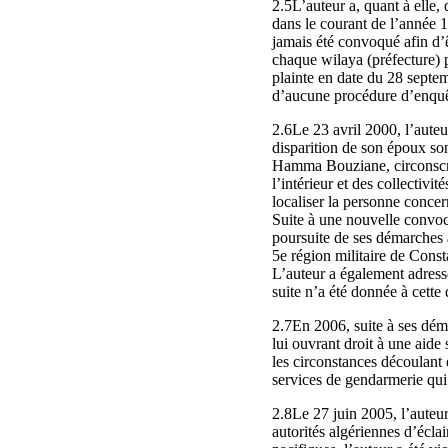
2.5L’auteur a, quant à elle,
dans le courant de l’année 1
jamais été convoqué afin d’ê
chaque wilaya (préfecture) p
plainte en date du 28 septem
d’aucune procédure d’enquê
2.6Le 23 avril 2000, l’auteu
disparition de son époux so
Hamma Bouziane, circonscript
l’intérieur et des collectivi
localiser la personne concer
Suite à une nouvelle convoc
poursuite de ses démarches a
5e région militaire de Const
L’auteur a également adress
suite n’a été donnée à cette
2.7En 2006, suite à ses déma
lui ouvrant droit à une aide
les circonstances découlant 
services de gendarmerie qui 
2.8Le 27 juin 2005, l’auteur
autorités algériennes d’éclai