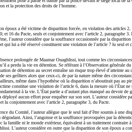
iolemment prise à partie et battue par la police devant le siège local de
on et la protection des droits de l’homme.
n époux a été victime de disparition forcée, en violation des articles 2
0; et 16 du Pacte, seuls et conjointement avec l’article 2, paragraphe 3. P
même, l’auteur considère que la souffrance occasionnée par la disparitio
rt qui lui a été réservé constituent une violation de l’article 7 lu seul et
absence prolongée de Maamar Ouaghlissi, tout comme les circonstances 
qu’il a perdu la vie en détention. Se référant à l’Observation générale d
tuation de détention au secret entraîne un risque trop élevé d’atteinte au d
 de ses geôliers alors que ceux-ci, de par la nature même des circonstan
ailleurs, même dans l’hypothèse où la disparition n’aboutirait pas au pi
ctime constitue une violation de l’article 6, dans la mesure où l’État ne 
ondamental à la vie. L’État partie a d’autant plus manqué au devoir de gar
 déployé aucun effort pour enquêter sur son sort. L’auteur considère pa
ul et lu conjointement avec l’article 2, paragraphe 3, du Pacte.
ence du Comité, l’auteur allègue que le seul fait d’être soumis à une disp
 dégradant. Ainsi, l’angoisse et la souffrance provoquées par la détent
 la famille ni le monde extérieur, équivalent à un traitement contraire à 
issi. L’auteur considère en outre que la disparition de son époux a cons