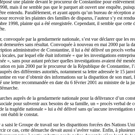
 déposé une plainte devant le procureur de Constantine pour enlèvement 
998, mais il ne semble pas que le parquet ait ouvert une enquête, puisq
tre entendu. Parallèlement, et ayant appris qu’un bureau de réception av
our recevoir les plaintes des familles de disparus, l’auteur s’y est rend
bre 1998, plainte qui a été enregistrée. Cependant, il semble que cette de
te.
r, convoquée par la gendarmerie nationale, s’est vue déclarer que les r
nt demeurées sans résultat. Convoquée à nouveau en mai 2000 par la daï
ion administrative de Constantine, il lui a été délivré un procès verbal
tés locales, par lequel elle était informée « que les investigations entrepr
née », sans pour autant préciser quelles investigations avaient été menées
ation en juin 2000 par le procureur de la République de Constantine, l’a
uprès des différentes autorités, notamment sa lettre adressée le 15 janv
antine en vue d’obtenir des informations sur la disparition de son mari, l
é une lettre recommandée en date du 6 février 2001 au ministre de la ju
 démarche.
rches auprès de la gendarmerie nationale pour la délivrance d’un constat
 sociale pour subvenir aux besoins de sa famille, un « procès verbal de c
de la tragédie nationale » lui a été délivré sans qu’aucune investigation 
ont établi le constat.
 a saisi le Groupe de travail sur les disparitions forcées des Nations Uni
rcir ce cas, cette démarche devait aussi s’avérer vaine. Enfin, à plusieurs