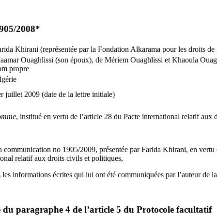
905/2008*
rida Khirani (représentée par la Fondation Alkarama pour les droits d
amar Ouaghlissi (son époux), de Mériem Ouaghlissi et Khaoula Ouaghlis
om propre
lgérie
r juillet 2009 (date de la lettre initiale)
homme
, institué en vertu de l’article 28 du Pacte international relatif aux d
 communication no 1905/2009, présentée par Farida Khirani, en vertu d
nal relatif aux droits civils et politiques,
 les informations écrites qui lui ont été communiquées par l’auteur de 
 du paragraphe 4 de l’article 5 du Protocole facultatif