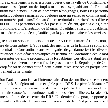
reux enlèvements et arrestations opérés dans la ville de Constantine, e
ux, des députés ou de simples militants et sympathisants du Front isl
 durant tout le mois. Selon de nombreux témoignages, toutes les personne
 pendant quelques semaines ou quelques mois au secret au commissariat 
nt torturées puis transférées au Centre territorial de recherches et d’inv
t du DRS. Les personnes enlevées par le DRS étaient, quant à elles, d
i ont disparu. L’arrestation de Maamar Ouaghlissi s’inscrit probablemen
anière coordonnée et planifiée par la police judiciaire et les service
on, le chef du service du personnel de la SNTF en a informé la direction, 
taire de Constantine. D’autre part, des membres de la famille se sont r
t central de Constantine, dans les brigades de gendarmerie et les diverse
ent effectué des démarches auprès du tribunal de Constantine dès le moi
é présentée devant le procureur de la République. Ces efforts s’étant révé
parition et enlèvement de son fils. Le procureur de la République de Co
enquête ou de donner suite à cette plainte et les services du parquet o
strement de sa plainte.
tion l’auteur a appris, par l’intermédiaire d’un détenu libéré, que son ép
ant de la 5e région militaire et gérée par le DRS. Le père de Maamar O
s l’ont renvoyé tout en niant le détenir. Jusqu’à fin 1995, plusieurs témo
militaires appelés du contingent soit par des détenus libérés, faisaient é
l’une ou l’autre des casernes du DRS. Un dernier témoignage rapporté pa
e vivant à cette date. Depuis, aucune nouvelle de lui n’est parvenue à sa f