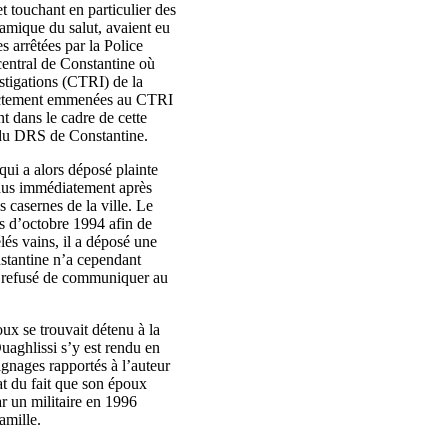
t touchant en particulier des
amique du salut, avaient eu
s arrêtées par la Police
central de Constantine où
estigations (CTRI) de la
irectement emmenées au CTRI
t dans le cadre de cette
s du DRS de Constantine.
qui a alors déposé plainte
endus immédiatement après
s casernes de la ville. Le
s d’octobre 1994 afin de
lés vains, il a déposé une
nstantine n’a cependant
nt refusé de communiquer au
oux se trouvait détenu à la
uaghlissi s’y est rendu en
ignages rapportés à l’auteur
tat du fait que son époux
r un militaire en 1996
amille.