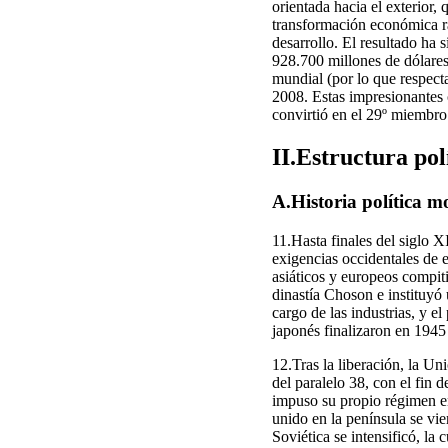
orientada hacia el exterior
transformación económica ra
desarrollo. El resultado ha
928.700 millones de dólares
mundial (por lo que respect
2008. Estas impresionantes 
convirtió en el 29º miembr
II.Estructura pol
A.Historia política 
11.Hasta finales del siglo 
exigencias occidentales de 
asiáticos y europeos compiti
dinastía Choson e instituyó
cargo de las industrias, y e
japonés finalizaron en 1945
12.Tras la liberación, la Un
del paralelo 38, con el fin
impuso su propio régimen en
unido en la península se vi
Soviética se intensificó, la