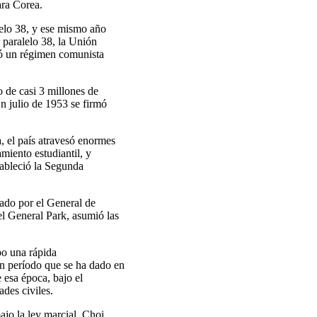
ara Corea.
lelo 38, y ese mismo año
 paralelo 38, la Unión
ió un régimen comunista
o de casi 3 millones de
n julio de 1953 se firmó
, el país atravesó enormes
miento estudiantil, y
ableció la Segunda
ado por el General de
l General Park, asumió las
bo una rápida
un período que se ha dado en
 esa época, bajo el
ades civiles.
ajo la ley marcial. Choi