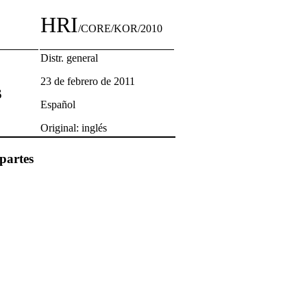
HRI
/CORE/KOR/2010
Distr. general
23 de febrero de 2011
s
Español
Original: inglés
partes