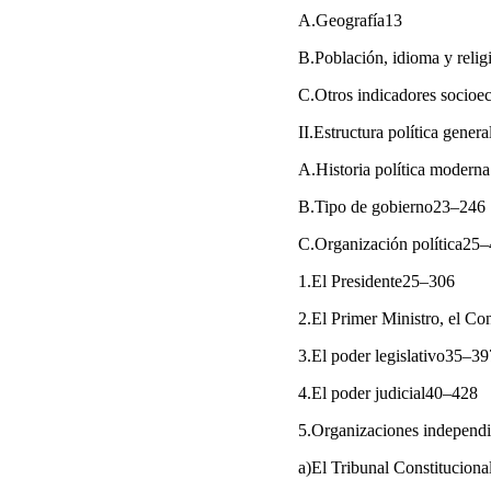
A.Geografía13
B.Población, idioma y reli
C.Otros indicadores socio
II.Estructura política gener
A.Historia política modern
B.Tipo de gobierno23–246
C.Organización política25
1.El Presidente25–306
2.El Primer Ministro, el Co
3.El poder legislativo35–39
4.El poder judicial40–428
5.Organizaciones independ
a)El Tribunal Constitucion