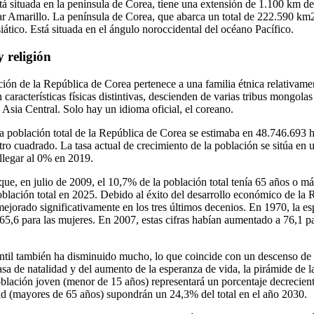
á situada en la península de Corea, tiene una extensión de 1.100 km de 
mar Amarillo. La península de Corea, que abarca un total de 222.590 km2
siático. Está situada en el ángulo noroccidental del océano Pacífico.
 religión
ción de la República de Corea pertenece a una familia étnica relativa
características físicas distintivas, descienden de varias tribus mongola
Asia Central. Solo hay un idioma oficial, el coreano.
la población total de la República de Corea se estimaba en 48.746.693 ha
tro cuadrado. La tasa actual de crecimiento de la población se sitúa en
llegar al 0% en 2019.
que, en julio de 2009, el 10,7% de la población total tenía 65 años o m
oblación total en 2025. Debido al éxito del desarrollo económico de la 
mejorado significativamente en los tres últimos decenios. En 1970, la es
65,6 para las mujeres. En 2007, estas cifras habían aumentado a 76,1 p
antil también ha disminuido mucho, lo que coincide con un descenso de 
asa de natalidad y del aumento de la esperanza de vida, la pirámide de 
blación joven (menor de 15 años) representará un porcentaje decreciente
ad (mayores de 65 años) supondrán un 24,3% del total en el año 2030.