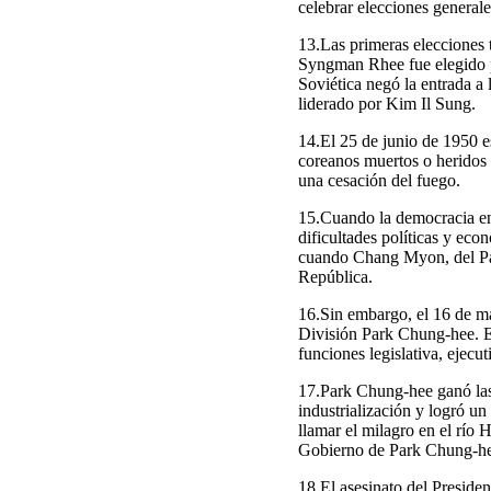
celebrar elecciones general
13.Las primeras elecciones 
Syngman Rhee fue elegido pr
Soviética negó la entrada a
liderado por Kim Il Sung.
14.El 25 de junio de 1950 es
coreanos muertos o heridos 
una cesación del fuego.
15.Cuando la democracia en 
dificultades políticas y eco
cuando Chang Myon, del Par
República.
16.Sin embargo, el 16 de m
División Park Chung-hee. E
funciones legislativa, ejecut
17.Park Chung-hee ganó las 
industrialización y logró u
llamar el milagro en el río
Gobierno de Park Chung-hee s
18.El asesinato del Presiden