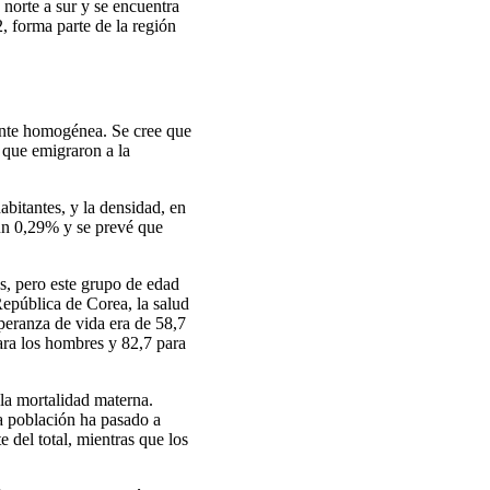
norte a sur y se encuentra
, forma parte de la región
mente homogénea. Se cree que
s que emigraron a la
bitantes, y la densidad, en
 un 0,29% y se prevé que
ás, pero este grupo de edad
República de Corea, la salud
peranza de vida era de 58,7
ara los hombres y 82,7 para
la mortalidad materna.
la población ha pasado a
 del total, mientras que los