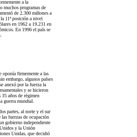
normemente a la
xito muchos programas de
aumentó de 2.300 millones a
a 11ª posición a nivel
dólares en 1962 a 19.231 en
ómicos. En 1996 el país se
.
se oponía firmemente a las
 sin embargo, algunos países
se anexó por la fuerza la
rnamentales y se hicieron
os 35 años de régimen
da guerra mundial.
s partes, al norte y el sur
e las fuerzas de ocupación
r un gobierno independiente
 Unidos y la Unión
aciones Unidas, que decidió