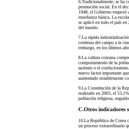
6.Tradicionalmente, se ha c
promoción social. En el dec
1948, el Gobierno empezó a 
enseñanza básica. La escola
se aplicó en todo el país en
del mundo.
7.La rápida industrializaci
continua del campo a la ciud
embargo, en los últimos año
8.La cultura coreana compre
comportamiento de la poblac
taoísmo o el confucionismo.
nuevo factor importante que
aumentado notablemente con l
9.La Constitución de la Repú
realizado en 2005, el 53,1%
población religiosa, seguid
C.Otros indicadores 
10.La República de Corea c
un proceso extraordinario q