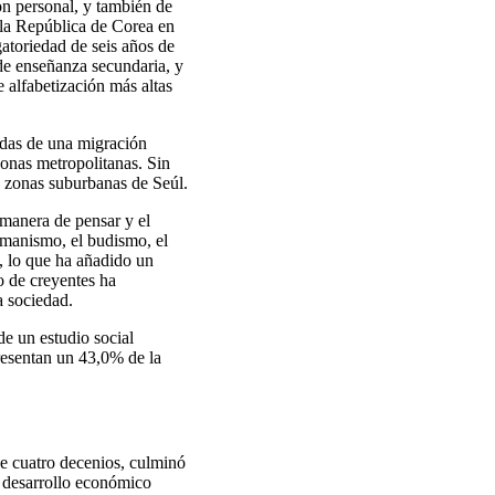
n personal, y también de
 la República de Corea en
atoriedad de seis años de
 de enseñanza secundaria, y
e alfabetización más altas
adas de una migración
zonas metropolitanas. Sin
s zonas suburbanas de Seúl.
manera de pensar y el
amanismo, el budismo, el
s, lo que ha añadido un
o de creyentes ha
a sociedad.
de un estudio social
resentan un 43,0% de la
e cuatro decenios, culminó
e desarrollo económico