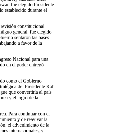
hwan fue elegido Presidente
o establecido durante el
revisión constitucional
ntiguo general, fue elegido
bierno sentaron las bases
abajando a favor de la
ongreso Nacional para una
do en el poder entregó
ido como el Gobierno
stratégica del Presidente Roh
gue que convertiría al país
rea y el logro de la
ea. Para continuar con el
cimiento y de reavivar la
ón, el advenimiento de la
ones internacionales, y