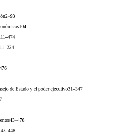
gión2–93
económicos104
al11–474
a11–224
–476
nsejo de Estado y el poder ejecutivo31–347
7
ientes43–478
al43–448