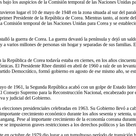
es bajo los auspicios de la Comisión temporal de las Naciones Unidas p
tuvieron lugar el 10 de mayo de 1948 en la zona situada al sur del para
imer Presidente de la República de Corea. Mientras tanto, al norte del
 la Comisión temporal de las Naciones Unidas para Corea y se establec
talló la guerra de Corea. La guerra devastó la península y dejó un sald
y a varios millones de personas sin hogar y separadas de sus familias. E
la República de Corea todavía estaba en ciernes, en los años cincuenta
nómicas. El Presidente Rhee dimitió en abril de 1960 a raíz de un levanta
tido Democrático, formó gobierno en agosto de ese mismo año, se est
ayo de 1961, la Segunda República acabó con un golpe de Estado lider
l Consejo Supremo para la Reconstrucción Nacional, encabezado por e
iva y judicial del Gobierno.
elecciones presidenciales celebradas en 1963. Su Gobierno llevó a ca
n importante crecimiento económico durante los años sesenta y setenta, 
 Hangang. Pese al importante crecimiento de la economía coreana durante
e impusieron graves restricciones a los derechos políticos y las libert
te en octubre de 1979 dio lugar a un tumultuoso período de transición b