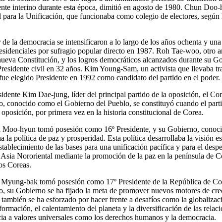
te interino durante esta época, dimitió en agosto de 1980. Chun Doo-
 para la Unificación, que funcionaba como colegio de electores, según l
de la democracia se intensificaron a lo largo de los años ochenta y una 
residenciales por sufragio popular directo en 1987. Roh Tae-woo, otro a
 nueva Constitución, y los logros democráticos alcanzados durante su Go
Presidente civil en 32 años. Kim Young-Sam, un activista que llevaba tr
ue elegido Presidente en 1992 como candidato del partido en el poder.
idente Kim Dae-jung, líder del principal partido de la oposición, el C
, conocido como el Gobierno del Pueblo, se constituyó cuando el parti
oposición, por primera vez en la historia constitucional de Corea.
h Moo-hyun tomó posesión como 16º Presidente, y su Gobierno, conoc
a la política de paz y prosperidad. Esta política desarrollaba la visión e
ablecimiento de las bases para una unificación pacífica y para el despe
Asia Nororiental mediante la promoción de la paz en la península de Co
os Coreas.
 Myung-bak tomó posesión como 17º Presidente de la República de Cor
co, su Gobierno se ha fijado la meta de promover nuevos motores de cre
ambién se ha esforzado por hacer frente a desafíos como la globalizaci
formación, el calentamiento del planeta y la diversificación de las relaci
ia a valores universales como los derechos humanos y la democracia.