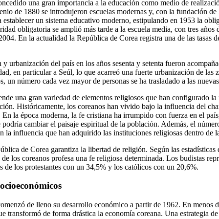
oncedido una gran importancia a la educación como medio de realizació
enio de 1880 se introdujeron escuelas modernas y, con la fundación de
establecer un sistema educativo moderno, estipulando en 1953 la oblig
ridad obligatoria se amplió más tarde a la escuela media, con tres años
 2004. En la actualidad la República de Corea registra una de las tasas d
ón y urbanización del país en los años sesenta y setenta fueron acompañ
ad, en particular a Seúl, lo que acarreó una fuerte urbanización de las 
s, un número cada vez mayor de personas se ha trasladado a las nueva
nde una gran variedad de elementos religiosos que han configurado la 
ión. Históricamente, los coreanos han vivido bajo la influencia del ch
 En la época moderna, la fe cristiana ha irrumpido con fuerza en el paí
 podría cambiar el paisaje espiritual de la población. Además, el númer
a influencia que han adquirido las instituciones religiosas dentro de l
blica de Corea garantiza la libertad de religión. Según las estadísticas 
 de los coreanos profesa una fe religiosa determinada. Los budistas rep
os de los protestantes con un 34,5% y los católicos con un 20,6%.
socioeconómicos
omenzó de lleno su desarrollo económico a partir de 1962. En menos d
ue transformó de forma drástica la economía coreana. Una estrategia d