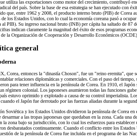
, que utiliza las exportaciones como motor del crecimiento, contribuyó e
dical del país. Sobre la base de esa estrategia se han ejecutado con é
 sido que, entre 1962 y 2008, el producto interno bruto (PIB) de Corea 
 de los Estados Unidos, con lo cual la economía coreana pasó a ocupar l
a al PIB). Su ingreso nacional bruto (INB) per cápita ha saltado de 87 
cifras indican claramente la magnitud del éxito de esos programas econ
o de la Organización de Cooperación y Desarrollo Económicos (OCDE)
ítica general
moderna
XIX, Corea, entonces la "dinastía Choson", fue un "reino eremita", que 
entablar relaciones diplomáticas y comerciales. Con el paso del tiempo,
eron para tener influencia en la península de Corea. En 1910, el Japón 
 un régimen colonial. Los japoneses asumieron todas las funciones gube
l país estuvo oprimido y explotado a causa de su control imperialista. L
 cuando el Japón fue derrotado por las fuerzas aliadas durante la segun
ión Soviética y los Estados Unidos dividieron la península de Corea en do
 de desarmar a las tropas japonesas que quedaban en la zona. Cada una d
 la zona bajo su jurisdicción, con lo cual los esfuerzos para establece
eron desbaratados continuamente. Cuando el conflicto entre los Estados
 cuestión de la península de Corea fue incluida en el programa de las N