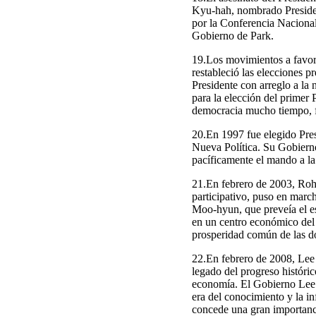
Kyu-hah, nombrado Presiden
por la Conferencia Nacional
Gobierno de Park.
19.Los movimientos a favor 
restableció las elecciones p
Presidente con arreglo a la
para la elección del primer 
democracia mucho tiempo, f
20.En 1997 fue elegido Pres
Nueva Política. Su Gobierno
pacíficamente el mando a la 
21.En febrero de 2003, Ro
participativo, puso en march
Moo-hyun, que preveía el est
en un centro económico del 
prosperidad común de las d
22.En febrero de 2008, Lee
legado del progreso históri
economía. El Gobierno Lee t
era del conocimiento y la in
concede una gran importanc