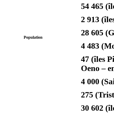
54 465 (î
2 913 (îl
28 605 (G
Population
4 483 (Mo
47 (îles 
Oeno – en
4 000 (Sa
275 (Tris
30 602 (î