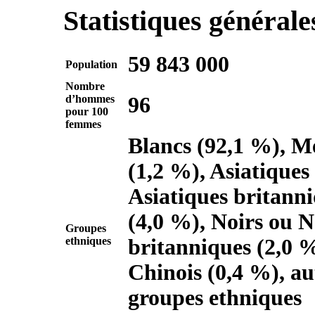
Statistiques général
59 843 000
Population
Nombre
d’hommes
96
pour 100
femmes
Blancs (92,1 %), Mé
(1,2 %), Asiatiques
Asiatiques britann
(4,0 %), Noirs ou N
Groupes
ethniques
britanniques (2,0 %
Chinois (0,4 %), au
groupes ethniques