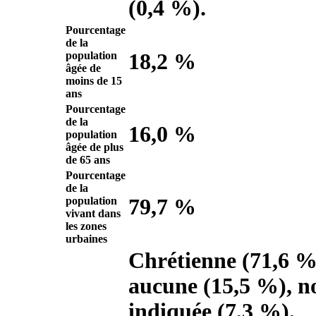
(0,4 %).
Pourcentage
de la
population
18,2 %
âgée de
moins de 15
ans
Pourcentage
de la
16,0 %
population
âgée de plus
de 65 ans
Pourcentage
de la
population
79,7 %
vivant dans
les zones
urbaines
Chrétienne (71,6 %
aucune (15,5 %), n
indiquée (7,3 %),