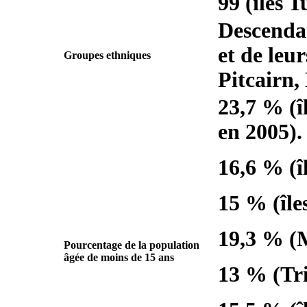
99 (îles 
Descenda
et de leu
Groupes ethniques
Pitcairn,
23,7 % (î
en 2005).
16,6 % (î
15 % (île
19,3 % (M
Pourcentage de la population
âgée de moins de 15 ans
13 % (Tri