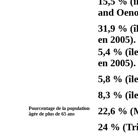
15,5 % (î
and Oeno 
31,9 % (î
en 2005).
5,4 % (îl
en 2005).
5,8 % (îl
8,3 % (îl
Pourcentage de la population
22,6 % (M
âgée de plus de 65 ans
24 % (Tri