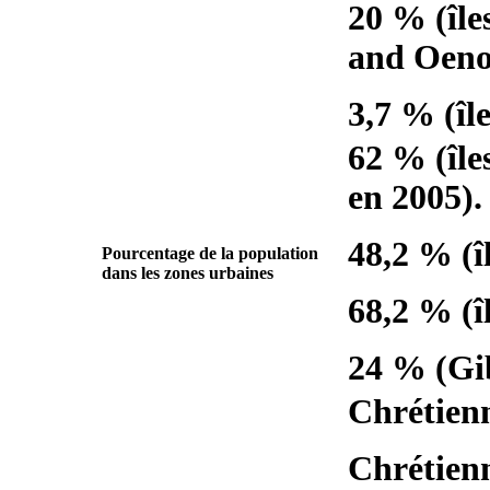
20 % (île
and Oeno 
3,7 % (îl
62 % (île
en 2005).
48,2 % (î
Pourcentage de la population
dans les zones urbaines
68,2 % (î
24 % (Gib
Chrétienn
Chrétienn