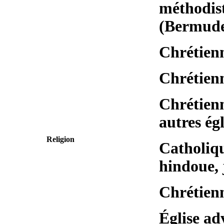
méthodist
(Bermude
Chrétienn
Chrétienn
Chrétienn
autres égl
Religion
Catholiqu
hindoue, 
Chrétien
Église ad