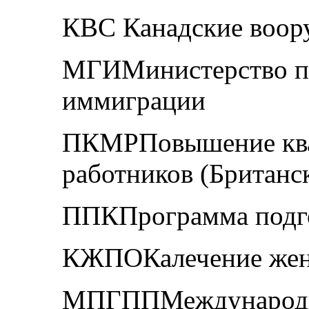
КВС Канадские воор
МГИМинистерство по
иммиграции
ПКМРПовышение ква
работников (Британс
ППКПрограмма подго
КЖПОКалечение жен
МПГППМеждународны