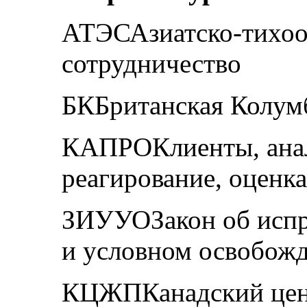
АТЭСАзиатско-тихоо
сотрудничество
БКБританская Колум
КАПРОКлиенты, анали
реагирование, оценка
ЗИУУОЗакон об испр
и условном освобожд
КЦЖПКанадский цент