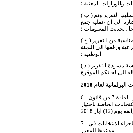
ت والوزارات المعنية ؛
لبها التقرير وتم
( ب )
شارة الى ان عملية جمع
جل تحديث المعلومات ؛
ناسبة من التقرير
( ج )
عية ورفعها الى اللجنة
الوطنية ؛
قشة مسودة التقرير
( د )
البرلمانية لعام 2018
6 - استناداً الى احكام المادتين (56 و73 /سابعاً) من الدستور العراقي والبند (ثالثاً) من المادة 7 من قانون
ديد موعد الانتخابات الخاصة باختيار
7 - صدر المرسوم اعلاه بناءاً على قرار المحكمة الاتحادية العليا العراقية الذي قضى باجراء الانتخابات في
موعدها المقرر.