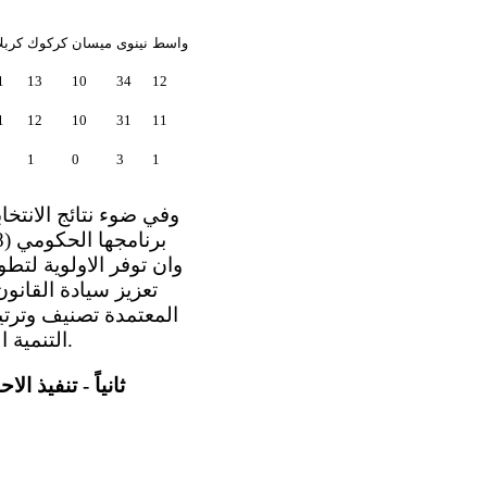
واسط
نينوى
ميسان
كركوك
كربلا
1
13
10
34
12
1
12
10
31
11
1
0
3
1
وان توفر الاولوية لت
تعزيز سيادة القانو
المعتمدة تصنيف وترتي
التنمية الوطنية باعتبارها تمثل الاطار العام لنشاطات الدولة والمجتمع للاعوام (2018-2022).
ثانياً - تنفيذ 