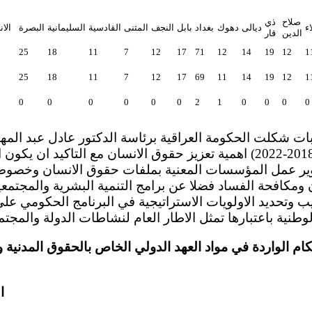
صلاح
ذي
ء
ديالى
دهوك
بغداد
بابل
النجف
المثنى
القادسية
السليمانية
البصرة
الان
الدين
قار
5
25
18
11
7
12
17
71
12
14
19
12
1
5
25
18
11
7
12
17
69
11
14
19
12
1
0
0
0
0
0
0
2
1
0
0
0
0
برنامجها الحكومي (2018-2022) اهمية تعزيز حقوق الانسان مع التاكيد
طوير عمل المؤسسات المعنية بملفات حقوق الانسان وخصوصا
ن ومكافحة الفساد فضلا عن برامج التنمية البشرية والمجتمع
ب وتحديد الاولويات الاستراتيجية في البرنامج الحكومي عل
الاحكام الواردة في مواد العهد الدولي الخاص بالحقوق المدني
ا