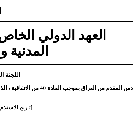
ا
العهد الدولي الخاص
المدنية و
اللجنة ا
التقرير الدوري السادس المقدم من العراق ب
[تاريخ الاستلام: ٥ آب/أغسطس ٢٠١٩]