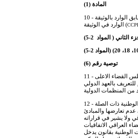
المادة (1)
الوارد في الوثيقة (
CCPR
ء الثاني ( المواد ­ 2-5)
توصية رقم (6)
11 - فيما يخص التوعية بالعهد وتطبيق احكامه يشرف معهد التطوير القضائي التابع لمجلس القضاء الاعلى
للتعريف بالعهد الدولي
12 - فيما يخص تطبيق احكام العهد فان القضاء يستند في احكامه للتشريعات الوطنية ذات الصلة
 عدم تعارضها والمبادئ
ي ولا يشير في قراراته
ء العراقي الاتفاقيات
ت الوطنية بقانون يدخل