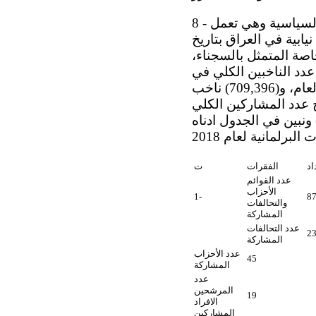
8 - انتهت المفوضية العليا للانتخابات الاجراءات الخاصة بتسجيل المرشحين والكيانات السياسية وهي تعمل
يابية في العراق بتاريخ
الخاصة المتمثل بالسجناء،
عدد الناخبين الكلي في
العراق (24,352,253) ناخب، منهم (9,952,264) ناخب مشارك في التصويت العام، و(709,396) ناخب
خارج، ليصبح عدد المشاركين الكلي
بات هو (989،840،10) ناخب، وبنسبة مشاركة بلغت (52،44%) ونبين في الجدول ادناه
اد
الفقرات
ت
عدد القوائم
الأحزاب
1-
8
والتحالفات
المشاركة
عدد التحالفات
2
المشاركة
عدد الأحزاب
45
المشاركة
عدد
المرشحين
19
الافراد
المشاركين