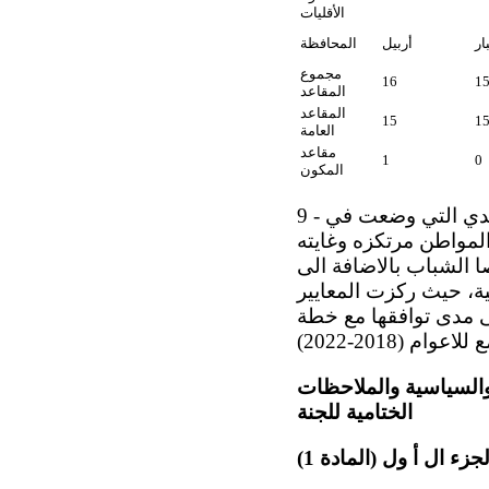
الأقليات
بار
أربيل
المحافظة
مجموع
16
1
المقاعد
المقاعد
15
1
العامة
مقاعد
1
0
المكون
9 - وفي ضوء نتائج الانتخابات شكلت الحكومة العراقية برئاسة الدكتور عادل عبد المهدي التي وضعت في
 ان يكون المواطن مرتكزه وغايته
 الشباب بالاضافة الى
ية، حيث ركزت المعايير
ى مدى توافقها مع خطة
ة والسياسية والملاحظات
الختامية للجنة
لجزء ال أ ول (المادة 1)