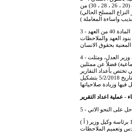
والتي تتضمن المعلومات الخاصة بالخطوات التي اتخذها العراق لتنفيذ الفقرات (20 ، 26 ، 28 ، 30) من
لنزاع المسلح الحالي)
3 - يقدم العراق تقريره الدوري السادس الى اللجنة المعنية بحقوق الانسان بموجب المادة 40 من العهد
ذ بنود العهد والملاحظات
4 - صدر الامر الوزاري (11/1/1/496) في 19/6/2016 بتشكيل لجنة مركزية دائمة برئاسة وزير العدل، ومثلت
ماعية) فضلاً عن ممثلين
 تختص بأعداد التقارير
الخاصة باتفاقيات حقوق الانسان ، ثم صدر الامر الوزاري رقم (قانونية/أ / م / ع/1) بتاريخ 5/2/2018 بتشكيل
اء - عملية اعداد التقرير
ركزت هذه المرحلة على تشكيل لجنة وزارية فرعية في 10/1/2017 برئاسة وكيل وزير
( أ )
ادس وتعميم الملاحظات