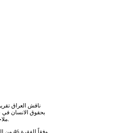
ملاحظاتها الختامية بشان التقرير في جلستها 3227 المعقودة في 4 تشرين الثاني 2015.