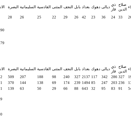
صلاح
ذي
ء
ديالى
دهوك
بغداد
بابل
النجف
المثنى
القادسية
السليمانية
البصرة
الان
الدين
قار
2
28
26
25
22
29
26
42
23
36
24
33
2
990
979
صلاح
ذي
ء
ديالى
دهوك
بغداد
بابل
النجف
المثنى
القادسية
السليمانية
البصرة
الان
الدين
قار
52
509
207
188
98
240
327
2137
117
342
286
327
1
51
370
144
138
69
174
239
1494
85
247
203
236
1
01
139
63
50
29
66
88
643
32
95
83
91
5
29
20