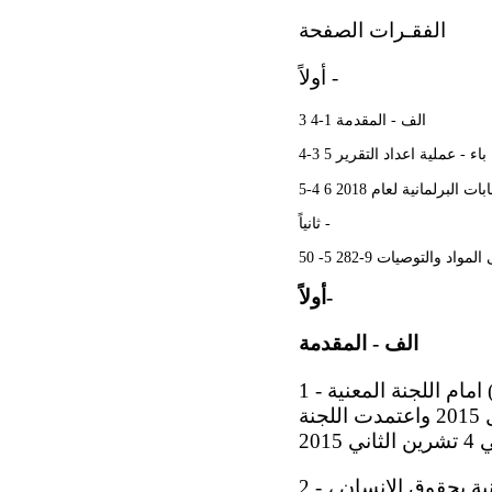
الفقـرات الصفحة
أولاً -
الف - المقدمة 1-4 3
باء - عملية اعداد التقرير 5 3-4
 البرلمانية لعام 2018 6 4-5
ثانياً -
واد والتوصيات 9-282 5- 50
أولاً-
الف - المقدمة
1 - ناقش العراق تقريره الدوري الخامس الجامع للتقارير (الثالث، الرابع، الخامس) امام اللجنة المعنية
بحقوق الانسان في جلستيها (3214 و3215 ) المعقودتين في 26 و27 تشرين الاول 2015 واعتمدت اللجنة
2 - وفقاً للفقرة 46 من الملاحظات الختامية قدم العراق تقرير متابعة الى اللجنة المعنية بحقوق الانسان ،