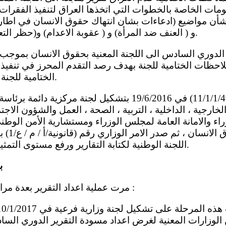
شأن مواضيع (ادعاءات بشان انتهاك حقوق الانسان في اطار ا
و ( العنف ضد المرأة) و ( عقوبة الاعدام) و(حظر التعذيب واساءة المعاملة ).
47 من الملاحظات الختامية للجنة بهدف رصد التقدم المحرز في تنفي
الختامية للجنة المعنية بحقوق الانسان.
لخارجية ، الداخلية ، التربية ، الصحة ، العمل والشؤون الاجت
ء والامانة العامة لمجلس الوزراء ومستشارية الأمن الوطني
اللجنة الوطنية لكتابة التقارير ورفع مستوى التمثيل فيها وزيادة صلاحياتها.
ب
5 - مرت عملية اعداد التقرير بعدة مراحل على النحو الاتي :
الوزارات المعنية لغرض اعداد مسودة التقرير الدوري الس