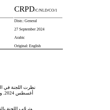
CRPD
/C/NLD/CO/1
Distr.: General
27 September 2024
Arabic
Original: English