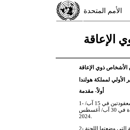
الأمم المتحدة
 الإعاقة
ق الأشخاص ذوي الإعاقة
أولاً- مقدمة
1- نظرت اللجنة في التقرير الأولي لمملكة هولندا ( ) في جلستيها 725 و726 ( ) المعقودتين في 15 آب/
أغسطس 2024. واعتمدت هذه الملاحظات الختامية في جلستها 747، المعقودة في 30 آب/ أغسطس
2024.
2- وترحّب اللجنة بالتقرير الأولي لمملكة هولندا، الذي أُعدَّ وفقاً للمبادئ التوجيهية التي وضعتها اللجنة