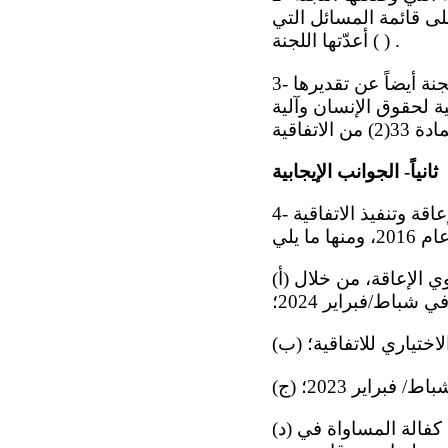
لى قائمة المسائل التي
أعدّتها اللجنة ( ) .
3- وتعرب اللجنة عن تقديرها للحوار البنّاء الذي دار مع وفد الدولة الطرف. وتعرب اللجنة أيضاً عن تقديرها
 لحقوق الإنسان وآلية
ثانياً- الجوانب الإيجابية
4- ترحب اللجنة بالتدابير التي اتخذتها الدولة الطرف لتعزيز حقوق الأشخاص ذوي الإعاقة وتنفيذ الاتفاقية
(أ) وضع واعتماد استراتيجية وطنية لتنفيذ الاتفاقية، بالتشاور الوثيق مع الأشخاص ذوي الإعاقة، من خلال
باط/فبراير 2024؛
اختياري للاتفاقية؛
(د) قرار الحكومة سن تشريعات وطنية بشأن المساواة في المعاملة، منها قانون كفالة المساواة في