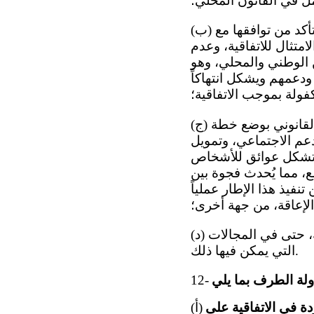
امل في القانون المحلي؛
(ب) عدم وجود عملية منهجية لاستعراض القوانين والسياسات والأنظمة القائمة للتأكد من توافقها مع
امتثال للاتفاقية، وعدم
 الوطني والمحلي، وهو
ودعمهم ويشكل انتهاكاً
ولة بموجب الاتفاقية؛
(ج) التباين في تنفيذ الاتفاقية بين مختلف البلديات، ولا سيما في مجالات مثل الالتزام القانوني بوضع خطة
دعم الاجتماعي، وتمويل
 تشكل عوائق للأشخاص
ع، مما يُحدث فجوة بين
نفيذ هذا الإطار عملياً
لإعاقة، من جهة أخرى؛
(د) عدم تفسير الهيئات القضائية والإدارية عموماً القوانين المحلية في ضوء الاتفاقية، حتى في المجالات
التي يمكن فيها ذلك.
12-
دة في الاتفاقية على
(أ)