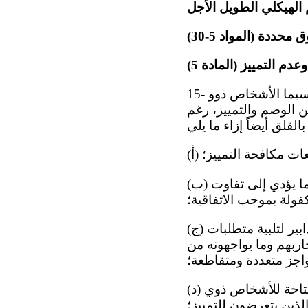
 محددة (المواد 5-30)
دم التمييز (المادة 5)
15- تلاحظ اللجنة بقلق أن دراسات وبيانات تشير إلى أن الأشخاص ذوي الإعاقة، ولا سيما الأشخاص ذوو
من الوصم والتمييز، رغم
يعات مكافحة التمييز؛
(ب) التباين في إنفاذ السياسات والممارسات بين مختلف المناطق والمؤسسات، مما يؤدي إلى تفاوت
فولة بموجب الاتفاقية؛
(ج) عدم مراعاة مسألة التقاطعية في السياسات والقوانين، ولا سيما عدم وجود تدابير لتلبية متطلبات
اربهم وما يواجهونه من
اجز متعددة ومتقاطعة؛
(د) محدودية إجراءات تقديم الشكاوى وسبل الانتصاف القانونية وآليات جبر الضرر المتاحة للأشخاص ذوي
الذين يتعرضون للتمييز؛