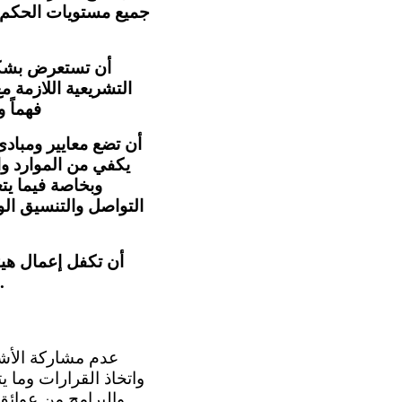
جميع مستويات الحكم 
أن تستعرض بشكل 
التشريعية اللازمة 
فهماً و
أن تضع معايير ومبادئ
يكفي من الموارد وا
وبخاصة فيما ي
التواصل والتنسيق ال
أن تكفل إعمال هيئا
معالجة القضايا الفردية، سواء كأساس للمطالبات أو كدليل لتفسير القانون المحلي.
واتخاذ القرارات وما 
والبرامج من عوائق