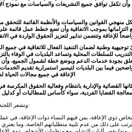
وأن تكفل توافق جميع التشريعات والسياسات مع نموذج ال
منهجي القوانين والسياسات والأنظمة القائمة للتحقق من
مع التزاماتها بموجب الاتفاقية وأن تضع خطط عمل قائمة ع
اضحاً للإعاقة وتتضمن تدابير لتعزيز الحقوق الواردة في الاتف
 توجيهية وطنية لضمان التنفيذ الفعال للاتفاقية في جميع الب
لتدريب للسلطات المحلية وتساعد البلديات في الوفاء بالتزام
تعلق بجودة خدمات الدعم وبوضع خطة لشمول الجميع، وأن 
واضحين فيما بين البلديات لتيسير استمرارية تقديم الخدما
الإعاقة في جميع مجالات الحياة لد
تها القضائية والإدارية بانتظام وفعالية الحقوق المكرسة في
13- وتشعر اللجنة بالقلق إزاء ما يلي:
يترتب على ذلك من عدم تلبية متطلباتهم الخاصة، وما يعتر
، منها نقص آليات التشاور مع منظمات الأشخاص ذوي الإعا