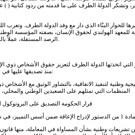
ر، وتشكر الدولةَ الطرف على ما قدمته من ردود كتابية ( ) ع
 للمعهد الهولندي لحقوق الإنسان، بصفته المؤسسة الوطنية
الرصد المستقلة، عملاً بالمادة 33(2) من الاتفاقية.
منذ تصديقها عليها في عام 2016، ومنها ما يلي:
المنظمات التي تمثلهم على الصعيدين الوطني والمحلي، في ش
(ب) قرار الحكومة التصديق على البروتوكول ال
 التمييز، في شباط/ فبراير 2023؛