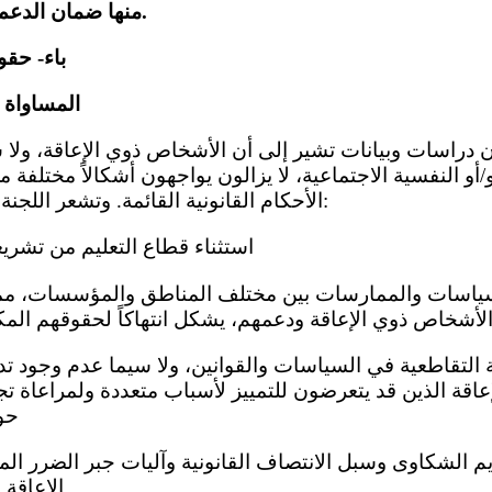
منها ضمان الدعم الهيكلي الطويل الأجل.
باء- حقوق
المساواة وع
و/أو النفسية الاجتماعية، لا يزالون يواجهون أشكالاً مختلفة 
الأحكام القانونية القائمة. وتشعر اللجنة بالقلق أيضاً إزاء ما يلي:
(أ) استثناء قطاع التعليم من تشر
الأشخاص ذوي الإعاقة ودعمهم، يشكل انتهاكاً لحقوقهم المك
اقة الذين قد يتعرضون للتمييز لأسباب متعددة ولمراعاة تج
حو
الإعاقة 