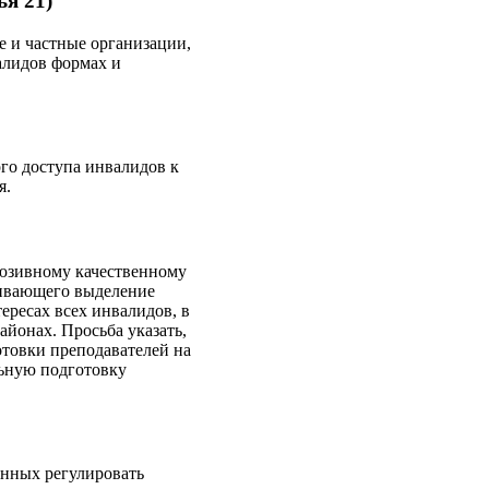
я 21)
е и частные организации,
алидов формах и
го доступа инвалидов к
я.
люзивному качественному
ривающего выделение
ересах всех инвалидов, в
айонах. Просьба указать,
товки преподавателей на
льную подготовку
анных регулировать