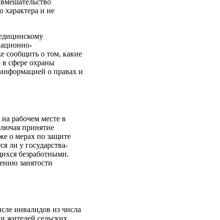
 вмешательство
 характера и не
медицинскому
мационно-
е сообщить о том, какие
 в сфере охраны
 информацией о правах и
на рабочем месте в
включая принятие
же о мерах по защите
ся ли у государства-
щихся безработными.
чению занятости
исле инвалидов из числа
 и жителей сельских