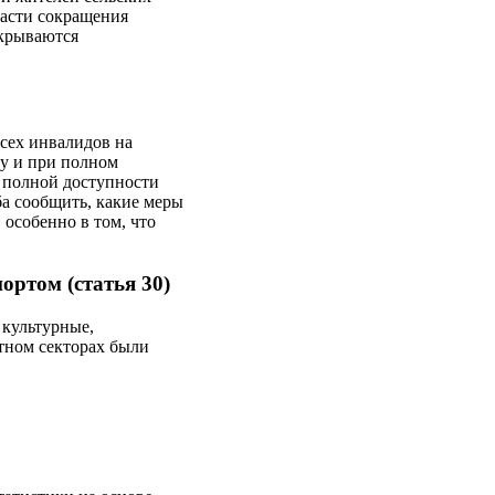
ласти сокращения
окрываются
сех инвалидов на
ру и при полном
я полной доступности
а сообщить, какие меры
особенно в том, что
ортом (статья 30)
 культурные,
стном секторах были