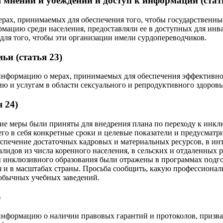
мнений и убеждений и доступ к информации (стать
ерах, принимаемых для обеспечения того, чтобы государственны
мацию среди населения, предоставляли ее в доступных для инв
 для того, чтобы эти организации имели сурдопереводчиков.
ьи (статья 23)
информацию о мерах, принимаемых для обеспечения эффективно
 и услугам в области сексуального и репродуктивного здоровь
 24)
кие меры были приняты для внедрения плана по переходу к инк
го в себя конкретные сроки и целевые показатели и предусмат
спечение достаточных кадровых и материальных ресурсов, в инт
лидов из числа коренного населения, в сельских и отдаленных р
 инклюзивного образования были отражены в программах подго
я и в масштабах страны. Просьба сообщить, какую профессиона
 обычных учебных заведений.
)
информацию о наличии правовых гарантий и протоколов, призв