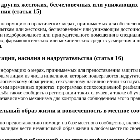
 других жестоких, бесчеловечных или унижающих 
ния (статья 15)
информацию о практических мерах, принимаемых для обеспечени
 пыткам или жестоким, бесчеловечным или унижающим достоинс
чаи недобровольного или принудительного помещения в специал
х, фармакологических или механических средств усмирения и 
.
ации, насилия и надругательства (статья 16)
информацию о мерах, принимаемых для предоставления защиты 
ым лицам из числа инвалидов, которые подвергаются надругат
ологическому обращению, сексуальному насилию и/или эксплуат
 им временных приютах, программах психосоциальной реабили
ьба также сообщить о регистрации таких случаев, а также об у
езависимого механизма для контроля за соблюдением этого прав
ельный образ жизни и вовлеченность в местное сооб
 по предоставлению помощи на базе местного сообщества, вклю
алидам вести независимый образ жизни в любом месте по свое