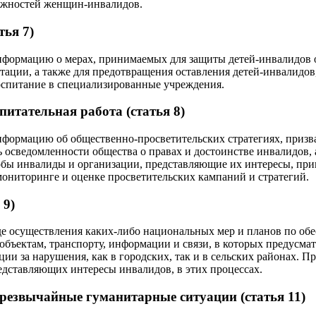
ожностей женщин-инвалидов.
тья 7)
нформацию о мерах, принимаемых для защиты детей-инвалидов 
тации, а также для предотвращения оставления детей-инвалидов,
оспитание в специализированные учреждения.
питательная работа (статья 8)
нформацию об общественно-просветительских стратегиях, призв
 осведомленности общества о правах и достоинстве инвалидов, 
обы инвалиды и организации, представляющие их интересы, при
 мониторинге и оценке просветительских кампаний и стратегий.
 9)
де осуществления каких-либо национальных мер и планов по об
объектам, транспорту, информации и связи, в которых предусма
ии за нарушения, как в городских, так и в сельских районах. П
едставляющих интересы инвалидов, в этих процессах.
резвычайные гуманитарные ситуации (статья 11)