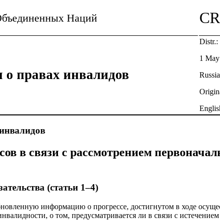
CR
Объединенных Наций
Distr.
1 May
 о правах инвалидов
Russi
Origin
Englis
 инвалидов
сов в связи с рассмотрением первоначал
ательства (статьи 1–4)
обновленную информацию о прогрессе, достигнутом в ходе осущ
валидности, о том, предусматривается ли в связи с истечением 