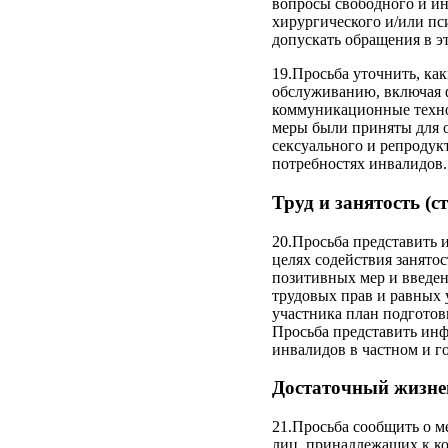
вопросы свободного и и
хирургического и/или пс
допускать обращения в э
19.Просьба уточнить, ка
обслуживанию, включая 
коммуникационные технол
меры были приняты для о
сексуального и репродук
потребностях инвалидов.
Труд и занятость (ст
20.Просьба представить 
целях содействия занятос
позитивных мер и введен
трудовых прав и равных у
участника план подготов
Просьба представить инф
инвалидов в частном и г
Достаточный жизнен
21.Просьба сообщить о м
лиц, принадлежащих к ко