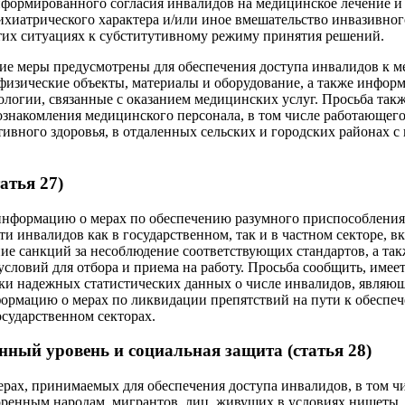
нформированного согласия инвалидов на медицинское лечение и
ихиатрического характера и/или иное вмешательство инвазивного
тих ситуациях к субститутивному режиму принятия решений.
кие меры предусмотрены для обеспечения доступа инвалидов к 
физические объекты, материалы и оборудование, а также инфор
огии, связанные с оказанием медицинских услуг. Просьба такж
знакомления медицинского персонала, в том числе работающего
тивного здоровья, в отдаленных сельских и городских районах с
атья 27)
информацию о мерах по обеспечению разумного приспособления 
ти инвалидов как в государственном, так и в частном секторе, 
ие санкций за несоблюдение соответствующих стандартов, а так
словий для отбора и приема на работу. Просьба сообщить, имеет
ки надежных статистических данных о числе инвалидов, являю
ормацию о мерах по ликвидации препятствий на пути к обеспе
осударственном секторах.
ный уровень и социальная защита (статья 28)
ерах, принимаемых для обеспечения доступа инвалидов, в том ч
ренным народам, мигрантов, лиц, живущих в условиях нищеты,