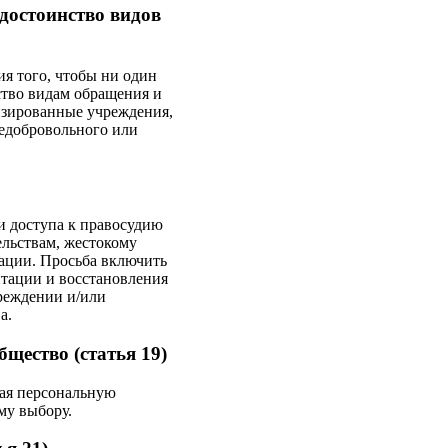
достоинство видов
я того, чтобы ни один
тво видам обращения и
изированные учреждения,
недобровольного или
и доступа к правосудию
ельствам, жестокому
ации. Просьба включить
тации и восстановления
чреждении и/или
а.
щество (статья 19)
чая персональную
му выбору.