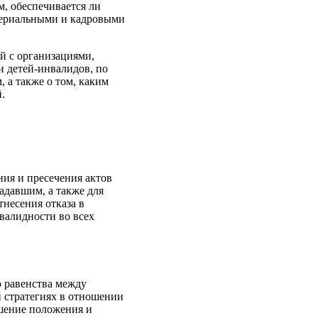
м, обеспечивается ли
териальными и кадровыми
й с организациями,
 детей-инвалидов, по
 а также о том, каким
.
ия и пресечения актов
адавшим, а также для
несения отказа в
валидности во всех
ю равенства между
и стратегиях в отношении
чшение положения и