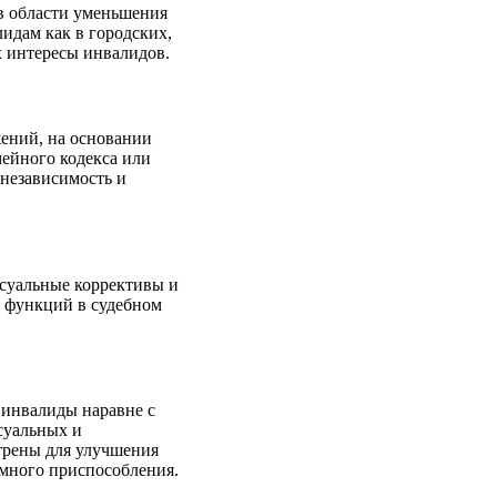
в области уменьшения
идам как в городских,
х интересы инвалидов.
ений, на основании
мейного кодекса или
 независимость и
суальные коррективы и
 функций в судебном
 инвалиды наравне с
суальных и
отрены для улучшения
много приспособления.