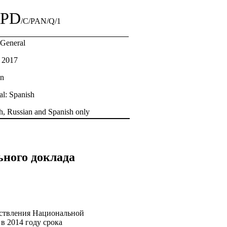
PD
/C/PAN/Q/1
: General
 2017
an
al: Spanish
h, Russian and Spanish only
ьного доклада
ествления Национальной
в 2014 году срока