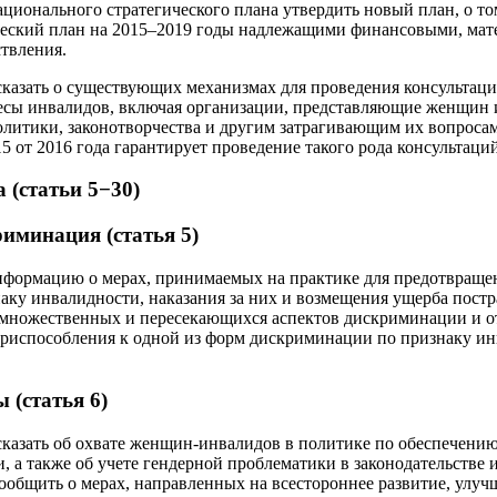
ционального стратегического плана утвердить новый план, о то
еский план на 2015–2019 годы надлежащими финансовыми, ма
ствления.
сказать о существующих механизмах для проведения консультаци
сы инвалидов, включая организации, представляющие женщин и
литики, законотворчества и другим затрагивающим их вопросам,
5 от 2016 года гарантирует проведение такого рода консультаций
 (статьи 5−30)
риминация (статья 5)
нформацию о мерах, принимаемых на практике для предотвращен
ку инвалидности, наказания за них и возмещения ущерба постр
 множественных и пересекающихся аспектов дискриминации и от
риспособления к одной из форм дискриминации по признаку ин
(статья 6)
сказать об охвате женщин-инвалидов в политике по обеспечени
а также об учете гендерной проблематики в законодательстве 
ообщить о мерах, направленных на всестороннее развитие, улу