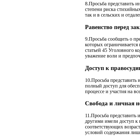
8.Просьба представить 
степени риска стихийных
так и в сельских и отда
Равенство перед зак
9.Просьба сообщить о п
которых ограничивается 
статьей 45 Уголовного к
уважение воли и предпо
Доступ к правосудию
10.Просьба представить
полный доступ для обес
процессе и участия на вс
Свобода и личная н
11.Просьба представить 
другими имели доступ к 
соответствующих возраст
условий содержания лиш