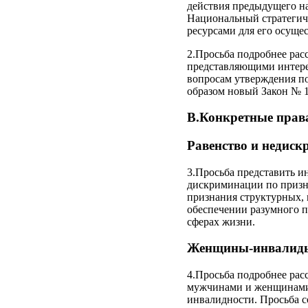
действия предыдущего на
Национальный стратегич
ресурсами для его осуще
2.Просьба подробнее рас
представляющими интере
вопросам утверждения по
образом новый Закон № 1
B.Конкретные права
Равенство и недиск
3.Просьба представить и
дискриминации по призна
признания структурных,
обеспечении разумного п
сферах жизни.
Женщины-инвалиды 
4.Просьба подробнее рас
мужчинами и женщинами, 
инвалидности. Просьба с