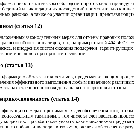
информацию о практическом соблюдении протоколов и процедур 
 бедствий и ликвидации их последствий применительно к инвал
ленных районах, а также об участии организаций, представляющи
оном (статья 12)
редложенных законодательных мерах для отмены правовых полож
правоспособность инвалидов, как, например, статей 404–407 Се
одекса, и внедрения систем оказания поддержки, гарантирующих
чтений инвалидов при принятии решений.
 (статья 13)
 информацию об эффективности мер, предусматривающих процес
печения эффективного выполнения любым инвалидом различных
ех этапах судебного производства на всей территории страны.
еприкосновенность (статья 14)
информацию о мерах, принимаемых для обеспечения того, чтобы
процессуальным гарантиям, в том числе за cчет введения процес
у корректив. Просьба также указать, какие механизмы предусм
енных свободы инвалидов в тюрьмах, включая обеспечение разу