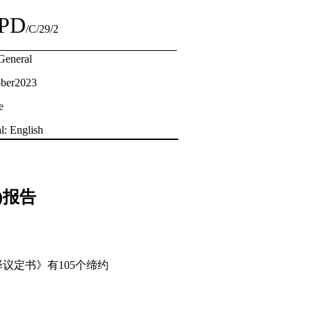
PD
/C/29/2
 General
ber2023
e
l: English
)报告
择议定书》有105个缔约