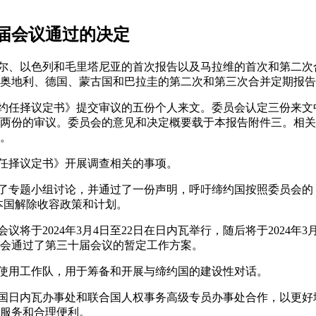
届会议通过的决定
道尔、以色列和毛里塔尼亚的首次报告以及马拉维的首次和第二
奥地利、德国、蒙古国和巴拉圭的第二次和第三次合并定期报告
公约任择议定书》提交审议的五份个人来文。委员会认定三份来
两份的审议。委员会的意见和决定概要载于本报告附件三。相关
。
《任择议定书》开展调查相关的事项。
行了专题小组讨论，并通过了一份声明，呼吁缔约国按照委员会的
本国解除收容政策和计划。
议将于2024年3月4日至22日在日内瓦举行，随后将于2024年3
会通过了第三十届会议的暂定工作方案。
点使用工作队，用于筹备和开展与缔约国的建设性对话。
合国日内瓦办事处和联合国人权事务高级专员办事处合作，以更
服务和合理便利。