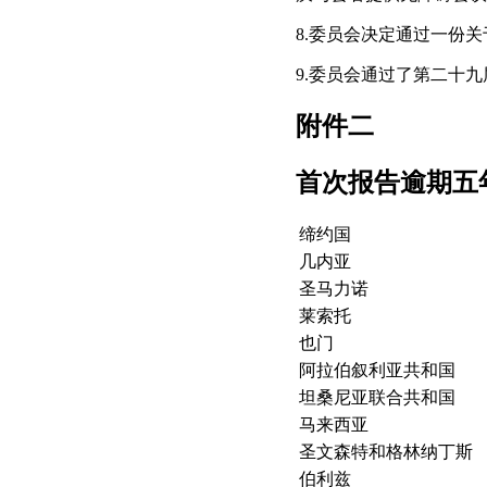
8.委员会决定通过一份
9.委员会通过了第二十
附件二
首次报告逾期五
缔约国
几内亚
圣马力诺
莱索托
也门
阿拉伯叙利亚共和国
坦桑尼亚联合共和国
马来西亚
圣文森特和格林纳丁斯
伯利兹