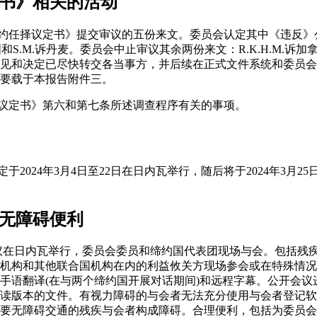
定书》相关的活动
约任择议定书》提交审议的五份来文。委员会认定其中《违反》公约的
法国和S.M.诉丹麦。委员会中止审议其余两份来文：R.K.H.M.诉加拿
见和决定已尽快转交各当事方，并后续在正式文件系统和委员会
要载于本报告附件三。
择议定书》第六和第七条所述调查程序有关的事项。
于2024年3月4日至22日在日内瓦举行，随后将于2024年3月2
的无障碍便利
会议在日内瓦举行，委员会委员和缔约国代表团现场与会。包括残
机构和其他联合国机构在内的利益攸关方现场参会或在特殊情况
手语翻译(在与两个缔约国开展对话期间)和远程字幕。公开会议
版本的文件。有视力障碍的与会者无法充分使用与会者登记软件(I
要无障碍交通的残疾与会者构成障碍。合理便利，包括为委员会