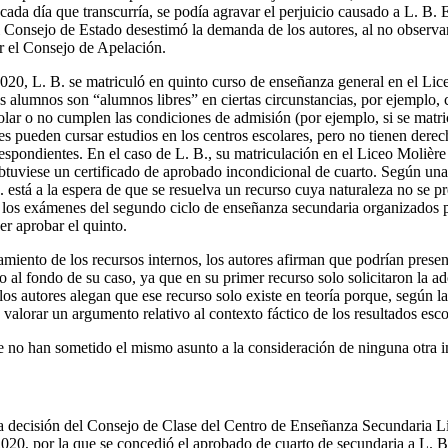
ada día que transcurría, se podía agravar el perjuicio causado a L. B. 
el Consejo de Estado desestimó la demanda de los autores, al no observa
r el Consejo de Apelación.
020, L. B. se matriculó en quinto curso de enseñanza general en el Lic
os alumnos son “alumnos libres” en ciertas circunstancias, por ejemplo
colar o no cumplen las condiciones de admisión (por ejemplo, si se matri
s pueden cursar estudios en los centros escolares, pero no tienen derec
respondientes. En el caso de L. B., su matriculación en el Liceo Molière
tuviese un certificado de aprobado incondicional de cuarto. Según una
 está a la espera de que se resuelva un recurso cuya naturaleza no se pr
ar los exámenes del segundo ciclo de enseñanza secundaria organizados p
er aprobar el quinto.
miento de los recursos internos, los autores afirman que podrían presen
 al fondo de su caso, ya que en su primer recurso solo solicitaron la 
los autores alegan que ese recurso solo existe en teoría porque, según l
a valorar un argumento relativo al contexto fáctico de los resultados esc
 no han sometido el mismo asunto a la consideración de ninguna otra i
la decisión del Consejo de Clase del Centro de Enseñanza Secundaria 
20, por la que se concedió el aprobado de cuarto de secundaria a L. B