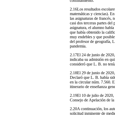
confinamiento.
2.16Los resultados escolares
matemáticas y ciencias). En
las asignaturas de francés, n
casi dos terceras partes de
asignatura, el alumno había 
que había obtenido la calif
muy endebles y que posiblem
del profesor de geografía, 
pandemia.
2.17El 24 de junio de 2020,
indicaba su admisión en quin
consideró que L. B. no tenía
2.18El 29 de junio de 2020, 
Declaró que L. B. había sid
en la circular núm. 7.560. E
itinerario de enseñanza gener
2.19El 10 de julio de 2020, 
Consejo de Apelación de la 
2.20A continuación, los au
solicitud inminente de medi