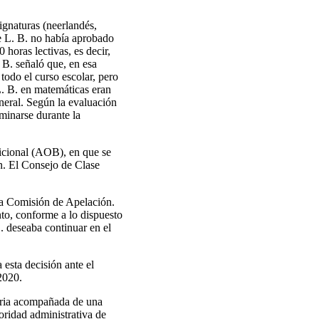
ignaturas (neerlandés,
ue L. B. no había aprobado
 horas lectivas, es decir,
 B. señaló que, en esa
todo el curso escolar, pero
L. B. en matemáticas eran
neral. Según la evaluación
minarse durante la
dicional (AOB), en que se
ón. El Consejo de Clase
 la Comisión de Apelación.
to, conforme a lo dispuesto
. deseaba continuar en el
 esta decisión ante el
2020.
oria acompañada de una
oridad administrativa de