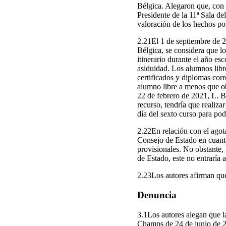
Bélgica. Alegaron que, con c
Presidente de la 11ª Sala d
valoración de los hechos po
2.21El 1 de septiembre de 2
Bélgica, se considera que l
itinerario durante el año es
asiduidad. Los alumnos libre
certificados y diplomas cor
alumno libre a menos que ob
22 de febrero de 2021, L. B.
recurso, tendría que realiz
día del sexto curso para pod
2.22En relación con el agota
Consejo de Estado en cuanto
provisionales. No obstante, 
de Estado, este no entraría 
2.23Los autores afirman que
Denuncia
3.1Los autores alegan que 
Champs de 24 de junio de 20