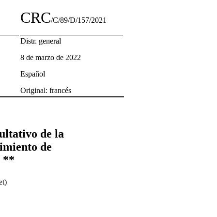
CRC
/C/89/D/157/2021
Distr. general
8 de marzo de 2022
Español
Original: francés
ltativo de la
dimiento de
 **
et)