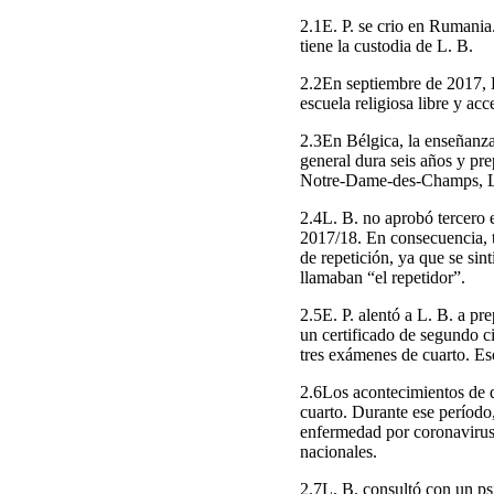
2.1E. P. se crio en Rumania
tiene la custodia de L. B.
2.2En septiembre de 2017, 
escuela religiosa libre y ac
2.3En Bélgica, la enseñanza 
general dura seis años y pr
Notre-Dame-des-Champs, L. 
2.4L. B. no aprobó tercero
2017/18. En consecuencia, t
de repetición, ya que se si
llamaban “el repetidor”.
2.5E. P. alentó a L. B. a pr
un certificado de segundo c
tres exámenes de cuarto. Eso
2.6Los acontecimientos de q
cuarto. Durante ese período,
enfermedad por coronavirus
nacionales.
2.7L. B. consultó con un ps