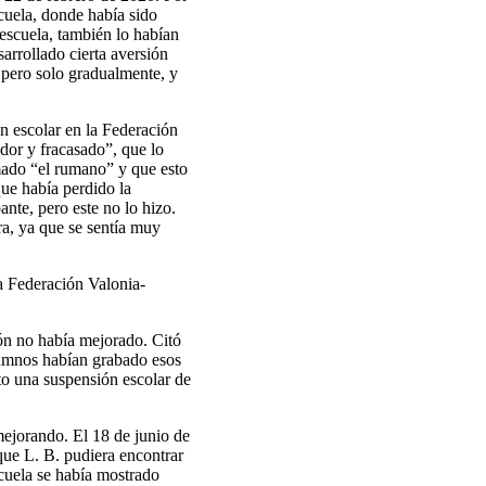
cuela, donde había sido
escuela, también lo habían
arrollado cierta aversión
, pero solo gradualmente, y
ón escolar en la Federación
idor y fracasado”, que lo
amado “el rumano” y que esto
ue había perdido la
ante, pero este no lo hizo.
ra, ya que se sentía muy
la Federación Valonia-
ión no había mejorado. Citó
lumnos habían grabado esos
to una suspensión escolar de
mejorando. El 18 de junio de
que L. B. pudiera encontrar
scuela se había mostrado