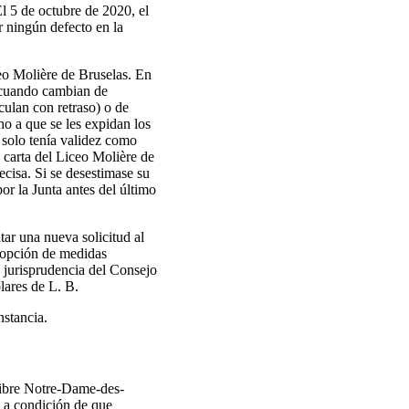
El 5 de octubre de 2020, el
r ningún defecto en la
eo Molière de Bruselas. En
, cuando cambian de
culan con retraso) o de
ho a que se les expidan los
 solo tenía validez como
 carta del Liceo Molière de
ecisa. Si se desestimase su
or la Junta antes del último
tar una nueva solicitud al
adopción de medidas
a jurisprudencia del Consejo
olares de L. B.
nstancia.
Libre Notre-Dame-des-
 a condición de que