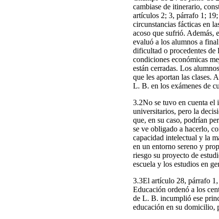
cambiase de itinerario, cons
artículos 2; 3, párrafo 1; 1
circunstancias fácticas en l
acoso que sufrió. Además,
evaluó a los alumnos a final
dificultad o procedentes de
condiciones económicas mej
están cerradas. Los alumnos
que les aportan las clases. 
L. B. en los exámenes de cu
3.2No se tuvo en cuenta el i
universitarios, pero la dec
que, en su caso, podrían per
se ve obligado a hacerlo, co
capacidad intelectual y la 
en un entorno sereno y prop
riesgo su proyecto de estud
escuela y los estudios en ge
3.3El artículo 28, párrafo 
Educación ordenó a los cen
de L. B. incumplió ese princ
educación en su domicilio, 