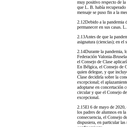
muy positivo respecto de la
que L. B. había recuperado 
mensaje se puso fin a la me
2.12Debido a la pandemia d
permanecer en sus casas. L. 
2.13Antes de que la pandemi
asignatura (ciencias); en el 
2.14Durante la pandemia, lo
Federación Valonia-Bruselas 
el Consejo de Clase aplicarí
En Bélgica, el Consejo de 
quien delegue, y que incluye
Clase decidiría sobre la co
excepcional; el aplazamient
adoptarse en concertación co
circular y que el Consejo d
excepcional.
2.15El 6 de mayo de 2020, 
los padres de alumnos en la
consecuencia, el Consejo de
dispusiera, en particular la