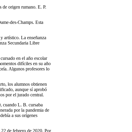
s de origen rumano. E. P.
-Dame-des-Champs. Esta
 y artístico. La enseñanza
ñanza Secundaria Libre
cursado en el año escolar
momentos difíciles en su año
ría. Algunos profesores lo
arto, los alumnos obtienen
ificado, aunque sí aprobó
os por el jurado central.
0, cuando L. B. cursaba
 generada por la pandemia de
debía a sus orígenes
l 22 de febrero de 2020. Por