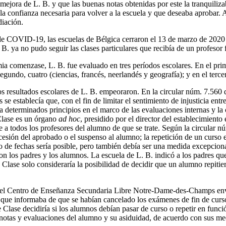
 mejora de L. B. y que las buenas notas obtenidas por este la tranquili
la confianza necesaria para volver a la escuela y que deseaba aprobar. 
diación.
e COVID-19, las escuelas de Bélgica cerraron el 13 de marzo de 2020 
B. ya no pudo seguir las clases particulares que recibía de un profesor f
a comenzase, L. B. fue evaluado en tres períodos escolares. En el pri
segundo, cuatro (ciencias, francés, neerlandés y geografía); y en el tercer
s resultados escolares de L. B. empeoraron. En la circular núm. 7.560 d
se establecía que, con el fin de limitar el sentimiento de injusticia entr
a determinados principios en el marco de las evaluaciones internas y la 
Clase es un órgano
ad hoc
, presidido por el director del establecimiento
 a todos los profesores del alumno de que se trate. Según la circular n
ncesión del aprobado o el suspenso al alumno; la repetición de un curso 
o de fechas sería posible, pero también debía ser una medida excepciona
n los padres y los alumnos. La escuela de L. B. indicó a los padres que
e Clase solo consideraría la posibilidad de decidir que un alumno repit
el Centro de Enseñanza Secundaria Libre Notre-Dame-des-Champs envi
 que informaba de que se habían cancelado los exámenes de fin de curs
 Clase decidiría si los alumnos debían pasar de curso o repetir en func
s notas y evaluaciones del alumno y su asiduidad, de acuerdo con sus me