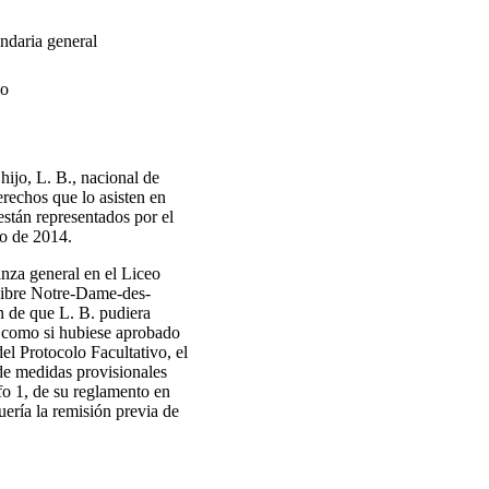
ndaria general
vo
ijo, L. B., nacional de
erechos que lo asisten en
 están representados por el
to de 2014.
nza general en el Liceo
Libre Notre-Dame-des-
n de que L. B. pudiera
, como si hubiese aprobado
el Protocolo Facultativo, el
de medidas provisionales
fo 1, de su reglamento en
uería la remisión previa de