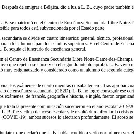
. Después de emigrar a Bélgica, dio a luz a L. B., cuyo padre también e
L. B. se matriculó en el Centro de Enseñanza Secundaria Libre Notre
cesible para todos está subvencionada por el Estado parte.
secundaria se divide en cuatro itinerarios: general, técnico, profesional
epara a los alumnos para los estudios superiores. En el Centro de Ense
B. seguía el itinerario de enseñanza general.
 en el Centro de Enseñanza Secundaria Libre Notre-Dame-des-Champs, 
uvo que repetir ese curso y en el segundo intento aprobó. L. B. vivió 
ntió muy estigmatizado y considerado como un alumno de segunda catego
eparar los exámenes de cuarto mientras cursaba tercero. Tras aprobar cu
iclo de enseñanza secundaria (CE2D). L. B. no logró conseguir ese cert
s exámenes, de francés, geografía e historia, e inglés, fueron organizad
ue trata la presente comunicación sucedieron en el año escolar 2019/2
 L. B. fue víctima de acoso escolar y le resultó duro afrontar la crisis
 (COVID-19); ambos sucesos lo afectaron profundamente. El acoso se 
iquiatra, que declaró que L. B. había acudido a verlo por primera vez e