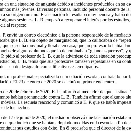
ba en una situación de angustia debido a incidentes producidos en su es
mnos más jóvenes. Diversas personas, incluido personal docente de la 
a a su origen rumano. Esa situación le resultaba muy penosa y había des
 algunas sesiones, L. B. empezó a recuperar el interés por los estudios
ia al respecto.
. P. envió un correo electrónico a la persona responsable de la mediaci
icaba que L. B. era objeto de marginación, que lo calificaban de “repet
a, que se sentía muy mal y lloraba en casa, que un profesor lo había ll
 burlas de algunos alumnos que lo denominaban “gitano asqueroso”, y q
 P. pidió al profesor de L. B. que la advirtiese de toda situación preocup
ediación, L. B. temía que sus profesores tomasen represalias en su cont
dejasen de designarlo con calificativos estereotipados.
tud, un profesional especializado en mediación escolar, contratado por 
ación. El 23 de enero de 2020 se celebró un primer encuentro.
o de 20 de febrero de 2020, E. P. informó al mediador de que la situac
alumnos habían pronunciado contra L. B. También afirmó que algunos a
s móviles. La escuela reaccionó y comunicó a E. P. que se había impues
res de los hechos.
o de 17 de junio de 2020, el mediador observó que la situación estaba 
e en que indicó que se habían adoptado medidas en la escuela a fin de 
continuar sus estudios con éxito. En él precisaba que el director de la e