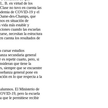
L. B. en virtud de los
e Clase no tuvo en cuenta las
a pandemia de COVID-19 y el
e-Dame-des-Champs, que
nos en situación de
 vida más estable y
ciones cuando las escuelas
rse, necesitan la estructura
en cuenta los resultados de
a cursar estudios
ñanza secundaria general
es repetir cuarto, pero, si
nsideran que tiene la
es, siempre que se encuentre
enseñanza general pone en
ción en lo que respecta a la
 alumnos. El Ministerio de
 COVID-19, pero la escuela
 que le permitiese recibir