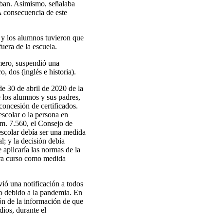
zaban. Asimismo, señalaba
A consecuencia de este
y los alumnos tuvieron que
uera de la escuela.
mero, suspendió una
o, dos (inglés e historia).
e 30 de abril de 2020 de la
e los alumnos y sus padres,
concesión de certificados.
 escolar o la persona en
úm. 7.560, el Consejo de
escolar debía ser una medida
l; y la decisión debía
 aplicaría las normas de la
iera curso como medida
ó una notificación a todos
o debido a la pandemia. En
ión de la información de que
dios, durante el