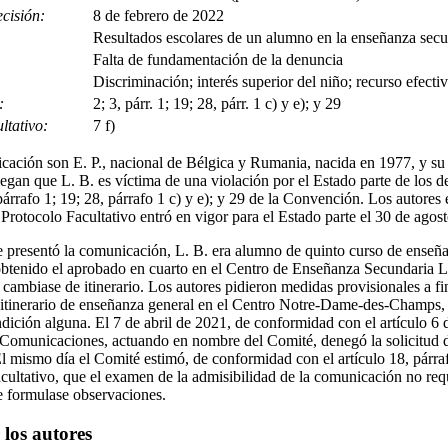
cisión:
8 de febrero de 2022
Resultados escolares de un alumno en la enseñanza secu
:
Falta de fundamentación de la denuncia
Discriminación; interés superior del niño; recurso efecti
:
2; 3, párr. 1; 19; 28, párr. 1 c) y e); y 29
ltativo:
7 f)
cación son E. P., nacional de Bélgica y Rumania, nacida en 1977, y su h
egan que L. B. es víctima de una violación por el Estado parte de los d
, párrafo 1; 19; 28, párrafo 1 c) y e); y 29 de la Convención. Los autores
Protocolo Facultativo entró en vigor para el Estado parte el 30 de agos
 presentó la comunicación, L. B. era alumno de quinto curso de enseña
obtenido el aprobado en cuarto en el Centro de Enseñanza Secundaria 
ambiase de itinerario. Los autores pidieron medidas provisionales a fi
l itinerario de enseñanza general en el Centro Notre-Dame-des-Champs
dición alguna. El 7 de abril de 2021, de conformidad con el artículo 6 d
 Comunicaciones, actuando en nombre del Comité, denegó la solicitud 
El mismo día el Comité estimó, de conformidad con el artículo 18, párra
acultativo, que el examen de la admisibilidad de la comunicación no req
ue formulase observaciones.
los autores