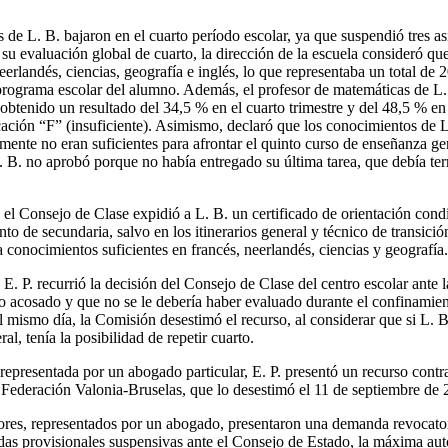
 de L. B. bajaron en el cuarto período escolar, ya que suspendió tres as
 su evaluación global de cuarto, la dirección de la escuela consideró q
eerlandés, ciencias, geografía e inglés, lo que representaba un total de 20
l programa escolar del alumno. Además, el profesor de matemáticas de L.
obtenido un resultado del 34,5 % en el cuarto trimestre y del 48,5 % en 
icación “F” (insuficiente). Asimismo, declaró que los conocimientos de 
ente no eran suficientes para afrontar el quinto curso de enseñanza ge
L. B. no aprobó porque no había entregado su última tarea, que debía ter
 el Consejo de Clase expidió a L. B. un certificado de orientación con
to de secundaria, salvo en los itinerarios general y técnico de transici
 conocimientos suficientes en francés, neerlandés, ciencias y geografía.
E. P. recurrió la decisión del Consejo de Clase del centro escolar ante
o acosado y que no se le debería haber evaluado durante el confinamien
l mismo día, la Comisión desestimó el recurso, al considerar que si L. B
al, tenía la posibilidad de repetir cuarto.
representada por un abogado particular, E. P. presentó un recurso contra
Federación Valonia-Bruselas, que lo desestimó el 11 de septiembre de 
tores, representados por un abogado, presentaron una demanda revocat
das provisionales suspensivas ante el Consejo de Estado, la máxima aut