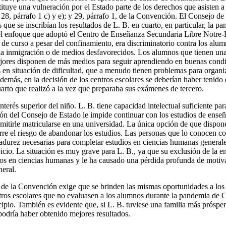
tituye una vulneración por el Estado parte de los derechos que asisten a 
9; 28, párrafo 1 c) y e); y 29, párrafo 1, de la Convención. El Consejo d
as que se inscribían los resultados de L. B. en cuarto, en particular, l
 el enfoque que adoptó el Centro de Enseñanza Secundaria Libre Notr
 de curso a pesar del confinamiento, era discriminatorio contra los alum
 la inmigración o de medios desfavorecidos. Los alumnos que tienen una
ores disponen de más medios para seguir aprendiendo en buenas condi
 en situación de dificultad, que a menudo tienen problemas para organiza
Además, en la decisión de los centros escolares se deberían haber tenido 
arto que realizó a la vez que preparaba sus exámenes de tercero.
nterés superior del niño. L. B. tiene capacidad intelectual suficiente par
isión del Consejo de Estado le impide continuar con los estudios de ense
mitirle matricularse en una universidad. La única opción de que dispone 
rre el riesgo de abandonar los estudios. Las personas que lo conocen co
madurez necesarias para completar estudios en ciencias humanas general
icio. La situación es muy grave para L. B., ya que su exclusión de la 
ios en ciencias humanas y le ha causado una pérdida profunda de motiva
neral.
1, de la Convención exige que se brinden las mismas oportunidades a los
tros escolares que no evaluasen a los alumnos durante la pandemia de
ipio. También es evidente que, si L. B. tuviese una familia más próspera
podría haber obtenido mejores resultados.