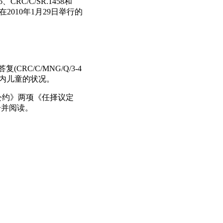
CRC/C/SR.1458和
并在2010年1月29日举行的
C/C/MNG/Q/3-4
国内儿童的状况。
《公约》两项《任择议定
见一并阅读。