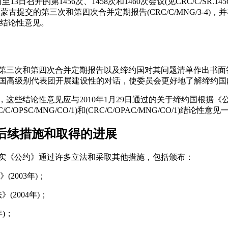
至13日召开的第1456次、1458次和1460次会议(见CRC/C/SR.1456、
上审议了蒙古提交的第三次和第四次合并定期报告(CRC/C/MNG/3-4)，
下结论性意见。
第三次和第四次合并定期报告以及缔约国对其问题清单作出书面答复(CR
与缔约国高级别代表团开展建设性的对话，使委员会更好地了解缔约
，这些结论性意见应与2010年1月29日通过的关于缔约国根据
/OPSC/MNG/CO/1)和(CRC/C/OPAC/MNG/CO/1)结论性意
的后续措施和取得的进展
落实《公约》通过许多立法和采取其他措施，包括颁布：
2003年)；
(2004年)；
年)；