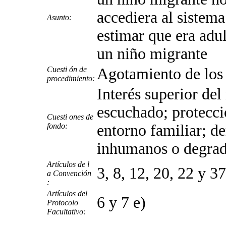
accediera al sistema
Asunto:
estimar que era adu
un niño migrante
Cuesti ón de
Agotamiento de los 
procedimiento:
Interés superior del
escuchado; protecci
Cuesti ones de
fondo:
entorno familiar; der
inhumanos o degrad
Artículos de l
3, 8, 12, 20, 22 y 37
a Convención
:
Artículos del
6 y 7 e)
Protocolo
Facultativo: