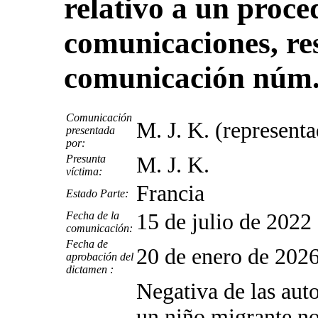
relativo a un proce
comunicaciones, res
comunicación núm.
Comunicación
M. J. K. (represent
presentada
por:
Presunta
M. J. K.
víctima:
Francia
Estado Parte:
Fecha de la
15 de julio de 2022
comunicación:
Fecha de
20 de enero de 202
aprobación del
dictamen :
Negativa de las auto
un niño migrante no