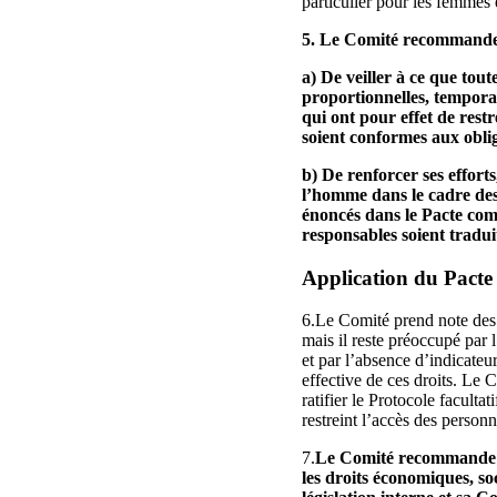
particulier pour les femmes e
5. Le Comité recommande 
a) De veiller à ce que tout
proportionnelles, temporair
qui ont pour effet de rest
soient conformes aux oblig
b) De renforcer ses effort
l’homme dans le cadre des o
énoncés dans le Pacte comm
responsables soient traduit
Application du Pacte
6.Le Comité prend note des e
mais il reste préoccupé par 
et par l’absence d’indicateur
effective de ces droits. Le 
ratifier le Protocole faculta
restreint l’accès des personn
7.
Le Comité recommande de
les droits économiques, soc