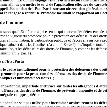
onstitution. Le Comité engage l’État Partie à inclure des indicateurs
omme afin de permettre le suivi de l’application effective du caractè
ppelle l’attention de l’État Partie sur son observation générale n o 
 et l’engage à ratifier le Protocole facultatif se rapportant au Pact
s de l’homme
mesures que l’État Partie a prises en ce qui concerne les défenseurs des
entrée en vigueur du protocole pour la protection des défenseurs des dro
cès à l’information, la participation publique et l’accès à la justice à p
ue latine et dans les Caraïbes (Accord d’Escazú). Il s’inquiète toutefo
faire l’objet les défenseurs des droits de l’homme, y compris les défens
ment (art. 2, par. 1).
à l’État Partie :
r le cadre institutionnel pour la protection des défenseurs des droi
u protocole pour la protection des défenseurs des droits de l’homme 
chniques et humaines nécessaires ;
profondie, impartiale et efficace sur toutes les allégations d’atteint
s défenseurs des droits de l’homme, de prévenir l’impunité et de veil
ntégrale et appropriée ;
roit pénal ne soit pas utilisé pour incriminer arbitrairement les défe