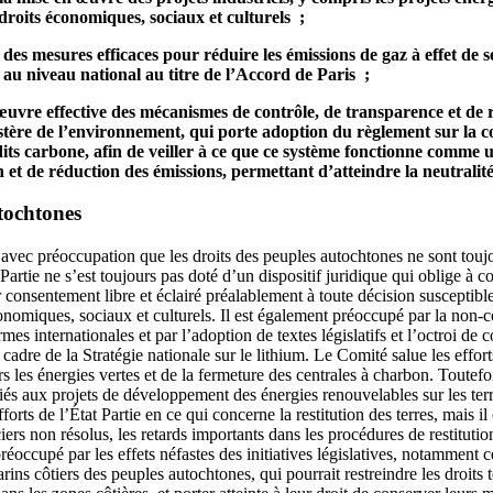
droits économiques, sociaux et culturels ;
des mesures efficaces pour réduire les émissions de gaz à effet de s
au niveau national au titre de l’Accord de Paris ;
œuvre effective des mécanismes de contrôle, de transparence et de r
istère de l’environnement, qui porte adoption du règlement sur la 
ts carbone, afin de veiller à ce que ce système fonctionne comme u
 et de réduction des émissions, permettant d’atteindre la neutralit
tochtones
avec préoccupation que les droits des peuples autochtones ne sont touj
 Partie ne s’est toujours pas doté d’un dispositif juridique qui oblige à c
r consentement libre et éclairé préalablement à toute décision susceptibl
conomiques, sociaux et culturels. Il est également préoccupé par la non-
s internationales et par l’adoption de textes législatifs et l’octroi de 
 cadre de la Stratégie nationale sur le lithium. Le Comité salue les effort
rs les énergies vertes et de la fermeture des centrales à charbon. Toutefoi
iés aux projets de développement des énergies renouvelables sur les ter
rts de l’État Partie en ce qui concerne la restitution des terres, mais il
ers non résolus, les retards importants dans les procédures de restitution 
préoccupé par les effets néfastes des initiatives législatives, notamment ce
rins côtiers des peuples autochtones, qui pourrait restreindre les droits 