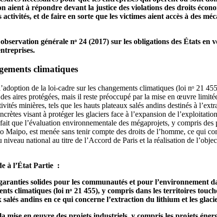
ion aient à répondre devant la justice des violations des droits écon
s activités, et de faire en sorte que les victimes aient accès à des mé
observation générale nᵒ 24 (2017) sur les obligations des États en 
entreprises.
gements climatiques
l’adoption de la loi-cadre sur les changements climatiques (loi nᵒ 21 455
 des aires protégées, mais il reste préoccupé par la mise en œuvre limitée
ctivités minières, tels que les hauts plateaux salés andins destinés à l’ext
crètes visant à protéger les glaciers face à l’expansion de l’exploitatio
fait que l’évaluation environnementale des mégaprojets, y compris des
lto Maipo, est menée sans tenir compte des droits de l’homme, ce qui co
niveau national au titre de l’Accord de Paris et la réalisation de l’objec
 à l’État Partie :
 garanties solides pour les communautés et pour l’environnement d
nts climatiques (loi nᵒ 21 455), y compris dans les territoires touch
 salés andins en ce qui concerne l’extraction du lithium et les glaci
la mise en œuvre des projets industriels, y compris les projets énerg