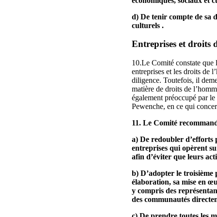
économiques, sociaux et cu
d) De tenir compte de sa d
culturels .
Entreprises et droits
10.Le Comité constate que l’
entreprises et les droits de 
diligence. Toutefois, il de
matière de droits de l’homme,
également préoccupé par le
Pewenche, en ce qui concerne
11. Le Comité recommande
a) De redoubler d’efforts 
entreprises qui opèrent su
afin d’éviter que leurs act
b) D’adopter le troisième p
élaboration, sa mise en œuv
y compris des représentant
des communautés directe
c) De prendre toutes les m