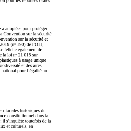
ion pour les réponses orales
ie a adoptées pour protéger
 la Convention sur la sécurité
nvention sur la sécurité et
 2019 (nᵒ 190) de l’OIT,
se félicite également de
e la loi nᵒ 21 015 sur
s plastiques à usage unique
biodiversité et des aires
national pour l’égalité au
ritoriales historiques du
ence constitutionnel dans la
il s’inquiète toutefois de la
ux et culturels, en