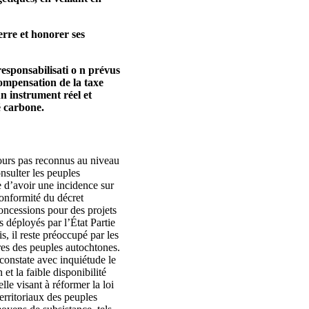
erre et honorer ses
esponsabilisati o n prévus
compensation de la taxe
n instrument réel et
é carbone.
ours pas reconnus au niveau
onsulter les peuples
e d’avoir une incidence sur
conformité du décret
concessions pour des projets
s déployés par l’État Partie
s, il reste préoccupé par les
res des peuples autochtones.
 constate avec inquiétude le
et la faible disponibilité
lle visant à réformer la loi
territoriaux des peuples