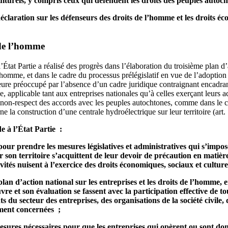
lturels, y compris ceux qui défendent les droits des peuples autoc
éclaration sur les défenseurs des droits de l’homme et les droits é
 de l’homme
État Partie a réalisé des progrès dans l’élaboration du troisième plan d’
l’homme, et dans le cadre du processus prélégislatif en vue de l’adoption
meure préoccupé par l’absence d’un cadre juridique contraignant encadran
 applicable tant aux entreprises nationales qu’à celles exerçant leurs acti
 non-respect des accords avec les peuples autochtones, comme dans le
 la construction d’une centrale hydroélectrique sur leur territoire (art. 
 à l’État Partie :
pour prendre les mesures législatives et administratives qui s’impo
r son territoire s’acquittent de leur devoir de précaution en matiè
ivités nuisent à l’exercice des droits économiques, sociaux et culture
lan d’action national sur les entreprises et les droits de l’homme, e
re et son évaluation se fassent avec la participation effective de to
s du secteur des entreprises, des organisations de la société civile,
ment concernées ;
esures nécessaires pour que les entreprises qui opèrent ou sont domi