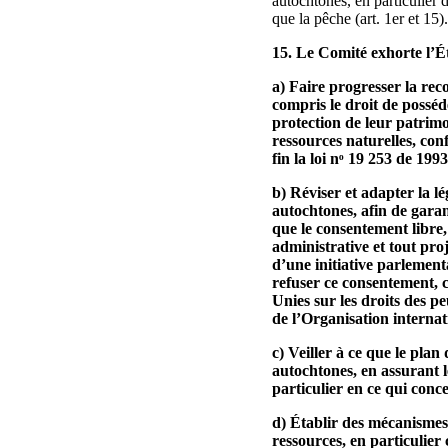
autochtones, en particulier d
que la pêche (art. 1er et 15).
15. Le Comité exhorte l’Ét
a) Faire progresser la rec
compris le droit de posséde
protection de leur patrimoi
ressources naturelles, co
fin la loi nᵒ 19 253 de 19
b) Réviser et adapter la l
autochtones, afin de garan
que le consentement libre,
administrative et tout proj
d’une initiative parlemen
refuser ce consentement, 
Unies sur les droits des p
de l’Organisation internat
c) Veiller à ce que le plan
autochtones, en assurant le
particulier en ce qui conce
d) Établir des mécanismes e
ressources, en particulier 