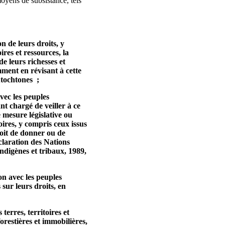
moyens de subsistance, tels
n de leurs droits, y
ires et ressources, la
e leurs richesses et
ment en révisant à cette
utochtones ;
vec les peuples
nt chargé de veiller à ce
 mesure législative ou
oires, y compris ceux issus
oit de donner ou de
claration des Nations
indigènes et tribaux, 1989,
on avec les peuples
 sur leurs droits, en
terres, territoires et
orestières et immobilières,