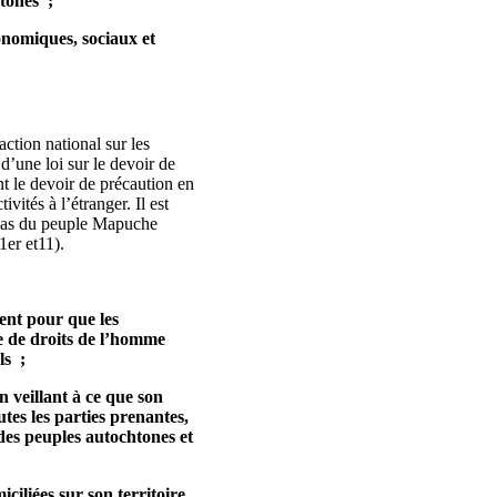
htones ;
conomiques, sociaux et
action national sur les
 d’une loi sur le devoir de
t le devoir de précaution en
vités à l’étranger. Il est
 cas du peuple Mapuche
1er et11).
sent pour que les
re de droits de l’homme
ls ;
n veillant à ce que son
utes les parties prenantes,
 des peuples autochtones et
ciliées sur son territoire