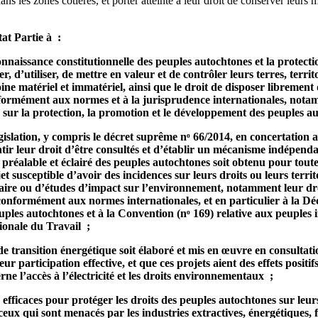
ans les zones côtières, et porter atteinte à leur droit de conserver leurs 
at Partie à :
onnaissance constitutionnelle des peuples autochtones et la protectio
r, d’utiliser, de mettre en valeur et de contrôler leurs terres, territo
ne matériel et immatériel, ainsi que le droit de disposer librement d
nformément aux normes et à la jurisprudence internationales, notam
93 sur la protection, la promotion et le développement des peuples a
égislation, y compris le décret suprême nᵒ 66/2014, en concertation a
tir leur droit d’être consultés et d’établir un mécanisme indépenda
 préalable et éclairé des peuples autochtones soit obtenu pour toute
et susceptible d’avoir des incidences sur leurs droits ou leurs territ
taire ou d’études d’impact sur l’environnement, notamment leur dr
conformément aux normes internationales, et en particulier à la Dé
euples autochtones et à la Convention (nᵒ 169) relative aux peuples 
ionale du Travail ;
 de transition énergétique soit élaboré et mis en œuvre en consultati
ur participation effective, et que ces projets aient des effets positifs
rne l’accès à l’électricité et les droits environnementaux ;
fficaces pour protéger les droits des peuples autochtones sur leurs 
ceux qui sont menacés par les industries extractives, énergétiques, f