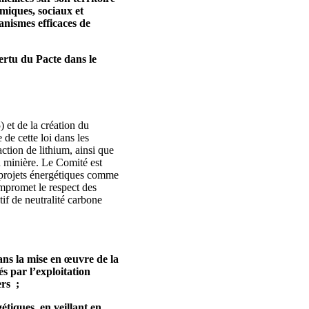
omiques, sociaux et
canismes efficaces de
vertu du Pacte dans le
) et de la création du
 de cette loi dans les
raction de lithium, ainsi que
n minière. Le Comité est
 projets énergétiques comme
mpromet le respect des
tif de neutralité carbone
ans la mise en œuvre de la
és par l’exploitation
ers ;
étiques, en veillant en