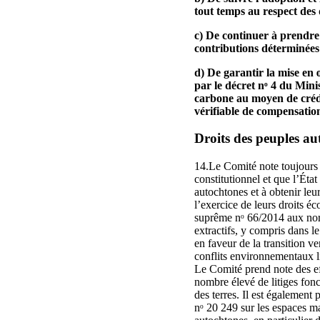
tout temps au respect des 
c) De continuer à prendre 
contributions déterminées 
d) De garantir la mise en 
par le décret nᵒ 4 du Min
carbone au moyen de crédi
vérifiable de compensation
Droits des peuples au
14.Le Comité note toujours 
constitutionnel et que l’État
autochtones et à obtenir leu
l’exercice de leurs droits é
suprême nᵒ 66/2014 aux norme
extractifs, y compris dans le
en faveur de la transition ve
conflits environnementaux l
Le Comité prend note des effo
nombre élevé de litiges fonci
des terres. Il est également 
nᵒ 20 249 sur les espaces ma