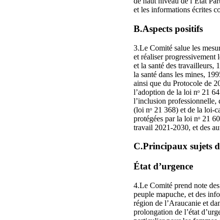
de haut niveau de l’État Par
et les informations écrites 
B.Aspects positifs
3.Le Comité salue les mesure
et réaliser progressivement l
et la santé des travailleurs,
la santé dans les mines, 199
ainsi que du Protocole de 201
l’adoption de la loi nᵒ 21 64
l’inclusion professionnelle, 
(loi nᵒ 21 368) et de la loi-
protégées par la loi nᵒ 21 6
travail 2021-2030, et des au
C.Principaux sujets 
État d’urgence
4.Le Comité prend note des p
peuple mapuche, et des infor
région de l’Araucanie et dans
prolongation de l’état d’urg