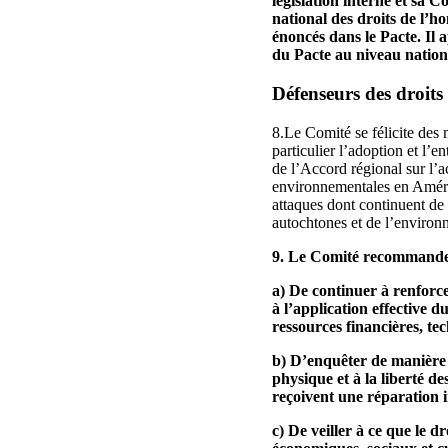
législation interne et sa C
national des droits de l’h
énoncés dans le Pacte. Il a
du Pacte au niveau national
Défenseurs des droit
8.Le Comité se félicite des 
particulier l’adoption et l’
de l’Accord régional sur l’ac
environnementales en Amériq
attaques dont continuent de 
autochtones et de l’environne
9. Le Comité recommande 
a) De continuer à renforce
à l’application effective d
ressources financières, te
b) D’enquêter de manière ap
physique et à la liberté de
reçoivent une réparation i
c) De veiller à ce que le d