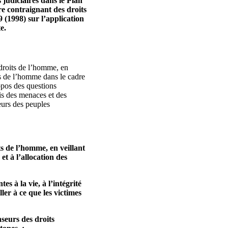
 judiciaires dans le Plan
re contraignant des droits
9 (1998) sur l’application
e.
 droits de l’homme, en
its de l’homme dans le cadre
ropos des questions
is des menaces et des
eurs des peuples
ts de l’homme, en veillant
et à l’allocation des
es à la vie, à l’intégrité
ler à ce que les victimes
nseurs des droits