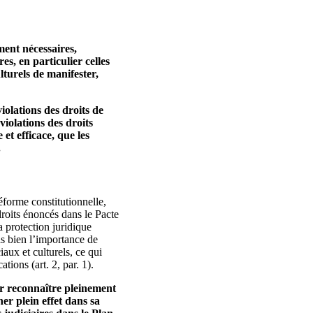
ement nécessaires,
es, en particulier celles
lturels de manifester,
iolations des droits de
violations des droits
et efficace, que les
.
éforme constitutionnelle,
droits énoncés dans le Pacte
a protection juridique
as bien l’importance de
iaux et culturels, ce qui
tions (art. 2, par. 1).
r reconnaître pleinement
ner plein effet dans sa