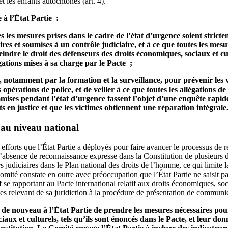
t les enfants autochtones (art. 4).
à l’État Partie :
es les mesures prises dans le cadre de l’état d’urgence soient strict
es et soumises à un contrôle judiciaire, et à ce que toutes les mesur
reindre le droit des défenseurs des droits économiques, sociaux et cu
ations mises à sa charge par le Pacte ;
s, notamment par la formation et la surveillance, pour prévenir les v
pérations de police, et de veiller à ce que toutes les allégations de 
ises pendant l’état d’urgence fassent l’objet d’une enquête rapide 
s en justice et que les victimes obtiennent une réparation intégrale
 au niveau national
fforts que l’État Partie a déployés pour faire avancer le processus de r
l’absence de reconnaissance expresse dans la Constitution de plusieurs 
s judiciaires dans le Plan national des droits de l’homme, ce qui limite l
Comité constate en outre avec préoccupation que l’État Partie ne saisit p
tif se rapportant au Pacte international relatif aux droits économiques, soc
es relevant de sa juridiction à la procédure de présentation de communica
 nouveau à l’État Partie de prendre les mesures nécessaires pou
iaux et culturels, tels qu’ils sont énoncés dans le Pacte, et leur don