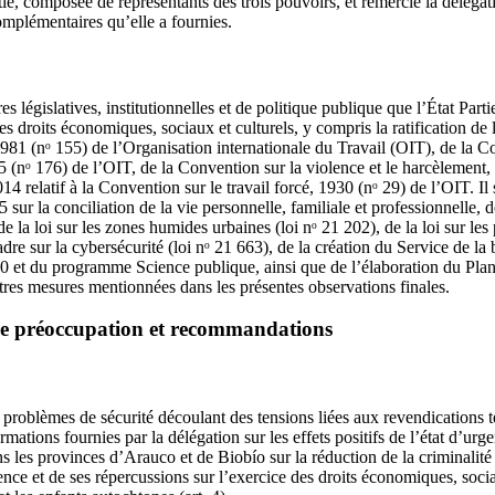
tie, composée de représentants des trois pouvoirs, et remercie la délégat
complémentaires qu’elle a fournies.
s législatives, institutionnelles et de politique publique que l’État Part
es droits économiques, sociaux et culturels, y compris la ratification de
 1981 (nᵒ 155) de l’Organisation internationale du Travail (OIT), de la Co
5 (nᵒ 176) de l’OIT, de la Convention sur la violence et le harcèlement,
4 relatif à la Convention sur le travail forcé, 1930 (nᵒ 29) de l’OIT. Il 
5 sur la conciliation de la vie personnelle, familiale et professionnelle, d
de la loi sur les zones humides urbaines (loi nᵒ 21 202), de la loi sur le
cadre sur la cybersécurité (loi nᵒ 21 663), de la création du Service de la 
00 et du programme Science publique, ainsi que de l’élaboration du Plan 
tres mesures mentionnées dans les présentes observations finales.
de préoccupation et recommandations
roblèmes de sécurité découlant des tensions liées aux revendications ter
mations fournies par la délégation sur les effets positifs de l’état d’urg
 les provinces d’Arauco et de Biobío sur la réduction de la criminalité ; 
ence et de ses répercussions sur l’exercice des droits économiques, socia