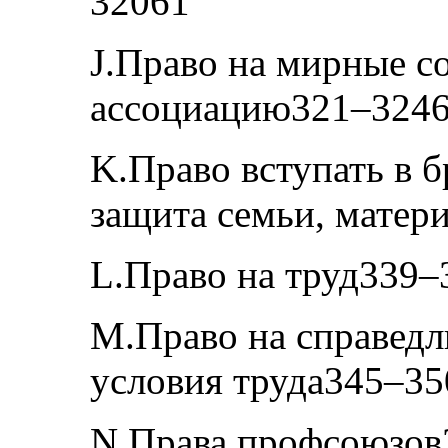
32061
J.Право на мирные с
ассоциацию321–324
K.Право вступать в б
защита семьи, матер
L.Право на труд339–
M.Право на справедл
условия труда345–35
N.Права профсоюзов