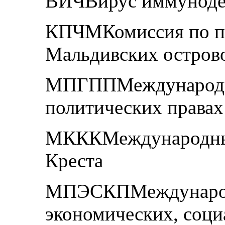
ВИЧВирус иммуноде
КПЧМКомиссия по пр
Мальдивских остров
МПГППМеждународны
политических правах
МКККМеждународный
Креста
МПЭСКПМеждународ
экономических, соци