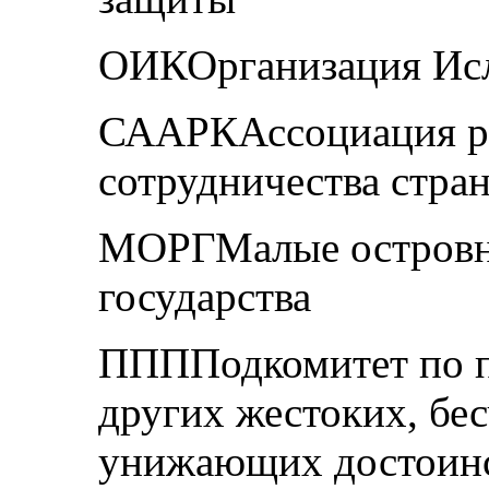
ОИКОрганизация Исл
СААРКАссоциация р
сотрудничества стр
МОРГМалые островн
государства
ППППодкомитет по 
других жестоких, бе
унижающих достоинс