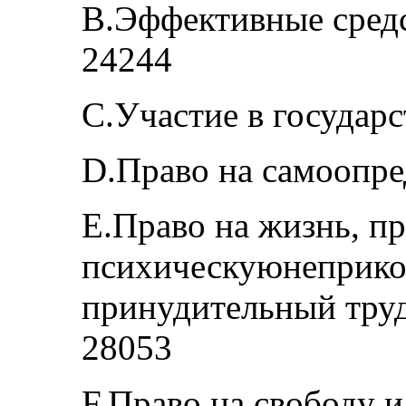
B.Эффективные сред
24244
C.Участие в государ
D.Право на самоопр
E.Право на жизнь, п
психическуюнеприкос
принудительный тру
28053
F.Право на свободу и