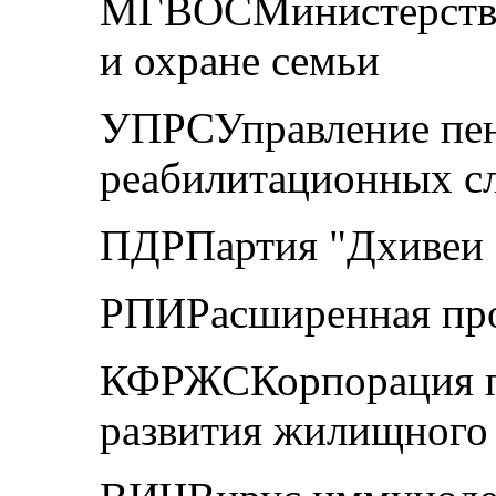
МГВОСМинистерство
и охране семьи
УПРСУправление пе
реабилитационных с
ПДРПартия "Дхивеи 
РПИРасширенная пр
КФРЖСКорпорация п
развития жилищного 