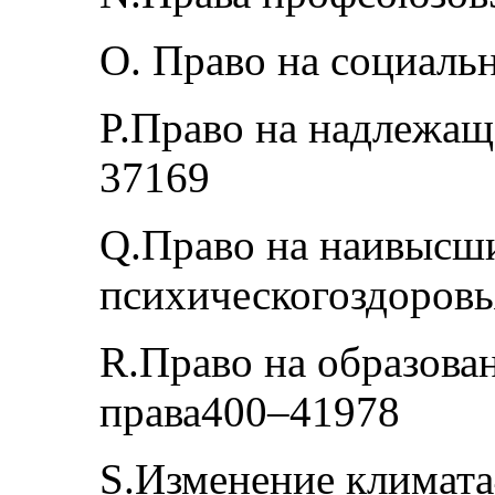
O. Право на социаль
P.Право на надлежа
37169
Q.Право на наивысши
психическогоздоров
R.Право на образова
права400–41978
S.Изменение климат