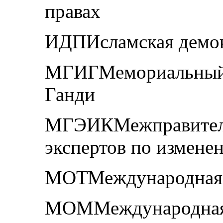
правах
ИДПИсламская демок
МГИГМемориальный 
Ганди
МГЭИКМежправитель
экспертов по измене
МОТМеждународная о
МОММеждународная 