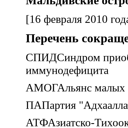
Мальдивские остро
[16 февраля 2010 год
Перечень сокращ
СПИДСиндром приоб
иммунодефицита
АМОГАльянс малых о
ПАПартия "Адхаалла
АТФАзиатско-Тихоок