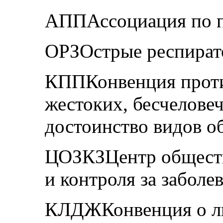
AППАссоциация по 
ОРЗОстрые респират
КППКонвенция проти
жестоких, бесчелов
достоинство видов о
ЦОЗКЗЦентр обществ
и контроля за заболе
КЛДЖКонвенция о ли