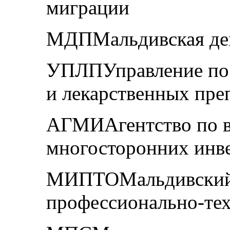
миграции
МДПМальдивская дем
УПЛПУправление по 
и лекарственных пре
АГМИАгентство по в
многосторонних инв
МИПТОМальдивский
профессионально-тех