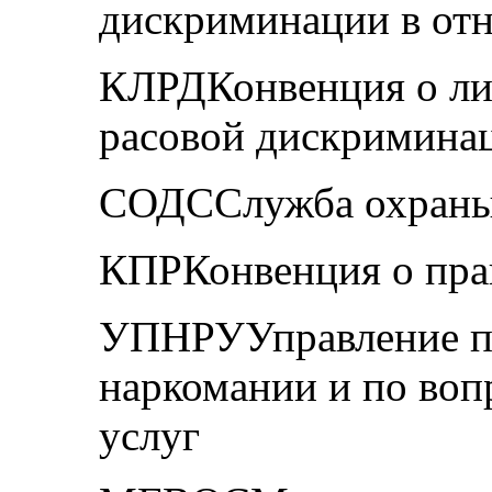
дискриминации в от
КЛРДКонвенция о ли
расовой дискримина
СОДССлужба охраны 
КПРКонвенция о пра
УПНРУУправление п
наркомании и по во
услуг