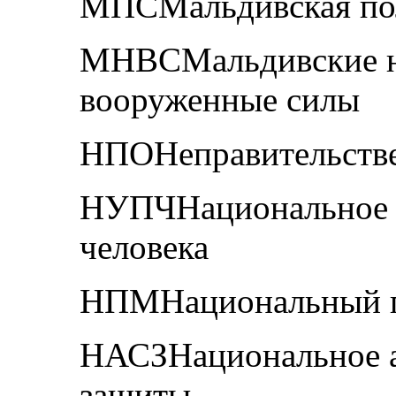
МПСМальдивская пол
МНВСМальдивские н
вооруженные силы
НПОНеправительстве
НУПЧНациональное 
человека
НПМНациональный п
НАСЗНациональное а
защиты