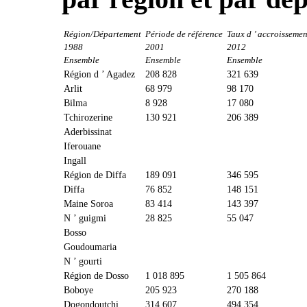
Région/Département
Période de référence
Taux d ’ accroisseme
1988
2001
2012
Ensemble
Ensemble
Ensemble
Région d ’ Agadez
208 828
321 639
Arlit
68 979
98 170
Bilma
8 928
17 080
Tchirozerine
130 921
206 389
Aderbissinat
Iferouane
Ingall
Région de Diffa
189 091
346 595
Diffa
76 852
148 151
Maine Soroa
83 414
143 397
N ’ guigmi
28 825
55 047
Bosso
Goudoumaria
N ’ gourti
Région de Dosso
1 018 895
1 505 864
Boboye
205 923
270 188
Dogondoutchi
314 607
494 354