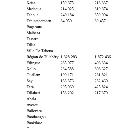
Keita
159 675
218 337
Madaoua
214 025
319 374
Tahoua
240 184
359 994
Tchintabaraden
84 950
89 457
Bagaroua
Malbaza
Tassara
Tillia
Ville De Tahoua
Région de Tillabéry
1 328 283
1 872 436
Filingue
285 977
406 334
Kollo
234 588
308 627
Ouallam
190 171
281 821
Say
163 376
232 460
Tera
295 969
425 824
Tillaberi
158 202
217 370
Abala
Ayerou
Balleyara
Banibangou
Bankilare