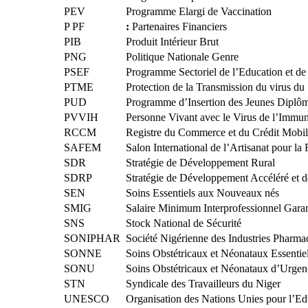
PEV
Programme Elargi de Vaccination
P PF
:
Partenaires Financiers
PIB
Produit Intérieur Brut
PNG
Politique Nationale Genre
PSEF
Programme Sectoriel de l’Education et de
PTME
Protection de la Transmission du virus du
PUD
Programme d’Insertion des Jeunes Diplô
PVVIH
Personne Vivant avec le Virus de l’Imm
RCCM
Registre du Commerce et du Crédit Mobil
SAFEM
Salon International de l’Artisanat pour l
SDR
Stratégie de Développement Rural
SDRP
Stratégie de Développement Accéléré et d
SEN
Soins Essentiels aux Nouveaux nés
SMIG
Salaire Minimum Interprofessionnel Garan
SNS
Stock National de Sécurité
SONIPHAR
Société Nigérienne des Industries Pharma
SONNE
Soins Obstétricaux et Néonataux Essentie
SONU
Soins Obstétricaux et Néonataux d’Urgen
STN
Syndicale des Travailleurs du Niger
UNESCO
Organisation des Nations Unies pour l’Edu