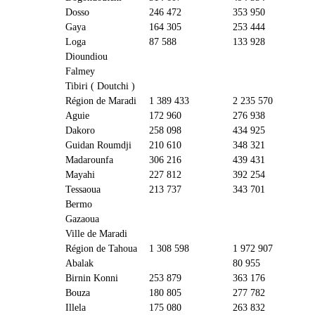
Dosso
246 472
353 950
Gaya
164 305
253 444
Loga
87 588
133 928
Dioundiou
Falmey
Tibiri ( Doutchi )
Région de Maradi
1 389 433
2 235 570
Aguie
172 960
276 938
Dakoro
258 098
434 925
Guidan Roumdji
210 610
348 321
Madarounfa
306 216
439 431
Mayahi
227 812
392 254
Tessaoua
213 737
343 701
Bermo
Gazaoua
Ville de Maradi
Région de Tahoua
1 308 598
1 972 907
Abalak
80 955
Birnin Konni
253 879
363 176
Bouza
180 805
277 782
Illela
175 080
263 832