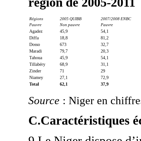
région de 2005-2011
Régions
2005 QUIBB
2007/2008 ENBC
Pauvre
Non pauvre
Pauvre
Agadez
45,9
54,1
Diffa
18,8
81,2
Dosso
673
32,7
Maradi
79,7
20,3
Tahoua
45,9
54,1
Tillabéry
68,9
31,1
Zinder
71
29
Niamey
27,1
72,9
Total
62,1
37,9
Source
: Niger en chiffr
C.Caractéristiques 
9.Le Niger dispose d’i