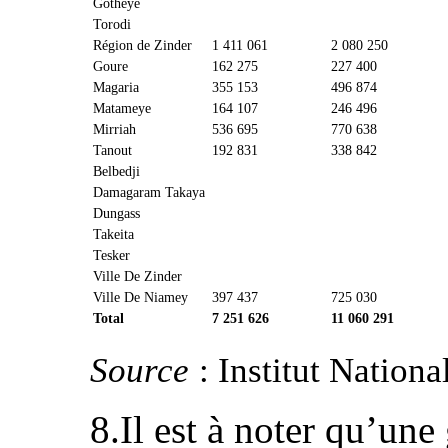
Gotheye
Torodi
Région de Zinder
1 411 061
2 080 250
Goure
162 275
227 400
Magaria
355 153
496 874
Matameye
164 107
246 496
Mirriah
536 695
770 638
Tanout
192 831
338 842
Belbedji
Damagaram Takaya
Dungass
Takeita
Tesker
Ville De Zinder
Ville De Niamey
397 437
725 030
Total
7 251 626
11 060 291
Source
: Institut Nationa
8.Il est à noter qu’une