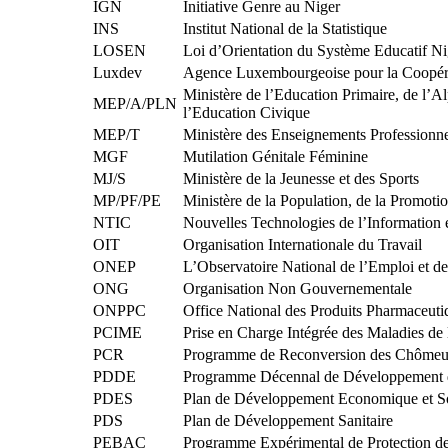
IGN
Initiative Genre au Niger
INS
Institut National de la Statistique
LOSEN
Loi d’Orientation du Système Educatif Ni
Luxdev
Agence Luxembourgeoise pour la Coopér
Ministère de l’Education Primaire, de l’A
MEP/A/PLN
l’Education Civique
MEP/T
Ministère des Enseignements Professionne
MGF
Mutilation Génitale Féminine
MJ/S
Ministère de la Jeunesse et des Sports
MP/PF/PE
Ministère de la Population, de la Promoti
NTIC
Nouvelles Technologies de l’Information
OIT
Organisation Internationale du Travail
ONEP
L’Observatoire National de l’Emploi et de
ONG
Organisation Non Gouvernementale
ONPPC
Office National des Produits Pharmaceuti
PCIME
Prise en Charge Intégrée des Maladies de 
PCR
Programme de Reconversion des Chômeu
PDDE
Programme Décennal de Développement d
PDES
Plan de Développement Economique et S
PDS
Plan de Développement Sanitaire
PEBAC
Programme Expérimental de Protection d