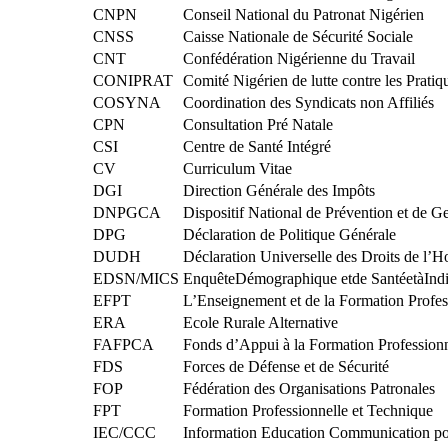
CNPN
Conseil National du Patronat Nigérien
CNSS
Caisse Nationale de Sécurité Sociale
CNT
Confédération Nigérienne du Travail
CONIPRAT
Comité Nigérien de lutte contre les Pratiq
COSYNA
Coordination des Syndicats non Affiliés
CPN
Consultation Pré Natale
CSI
Centre de Santé Intégré
CV
Curriculum Vitae
DGI
Direction Générale des Impôts
DNPGCA
Dispositif National de Prévention et de G
DPG
Déclaration de Politique Générale
DUDH
Déclaration Universelle des Droits de l
EDSN/MICS
EnquêteDémographique etde SantéetàIndic
EFPT
L’Enseignement et de la Formation Profes
ERA
Ecole Rurale Alternative
FAFPCA
Fonds d’Appui à la Formation Professionn
FDS
Forces de Défense et de Sécurité
FOP
Fédération des Organisations Patronales
FPT
Formation Professionnelle et Technique
IEC/CCC
Information Education Communication p