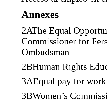
Annexes
2AThe Equal Opportun
Commissioner for Pers
Ombudsman
2BHuman Rights Educ
3AEqual pay for work 
3BWomen’s Commiss