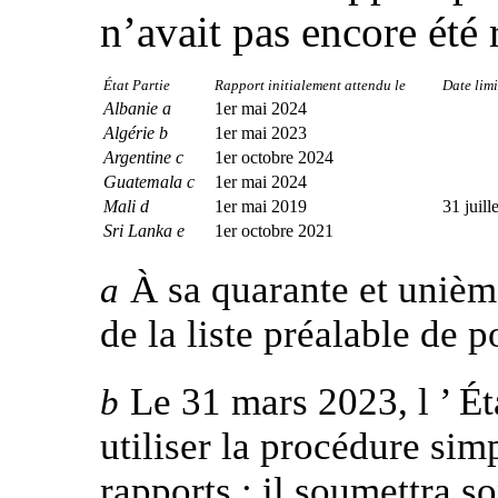
n’avait pas encore été
État Partie
Rapport initialement attendu le
Date limi
Albanie a
1er mai 2024
Algérie b
1er mai 2023
Argentine c
1er octobre 2024
Guatemala c
1er mai 2024
Mali d
1er mai 2019
31 juill
Sri Lanka e
1er octobre 2021
À sa quarante et unième
a
de la liste préalable de p
Le 31 mars 2023, l ’ Ét
b
utiliser la procédure sim
rapports ; il soumettra s