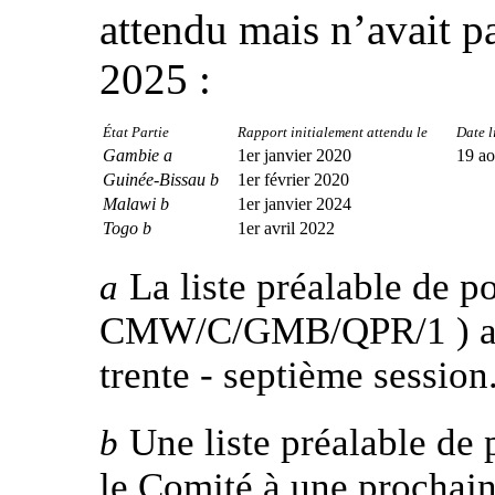
attendu mais n’avait p
2025 :
État Partie
Rapport initialement attendu le
Date l
Gambie a
1er janvier 2020
19 ao
Guinée-Bissau b
1er février 2020
Malawi b
1er janvier 2024
Togo b
1er avril 2022
La liste préalable de poi
a
CMW/C/GMB/QPR/1 ) a ét
trente ‑ septième session
Une liste préalable de p
b
le Comité à une prochain