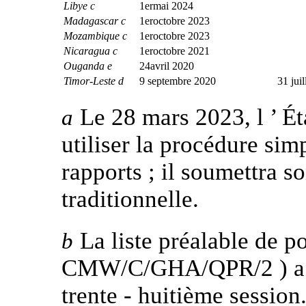
Libye c
1ermai 2024
Madagascar c
1eroctobre 2023
Mozambique c
1eroctobre 2023
Nicaragua c
1eroctobre 2021
Ouganda e
24avril 2020
Timor-Leste d
9 septembre 2020
31 jui
Le 28 mars 2023, l ’ Ét
a
utiliser la procédure sim
rapports ; il soumettra s
traditionnelle.
La liste préalable de poi
b
CMW/C/GHA/QPR/2 ) a ét
trente ‑ huitième session