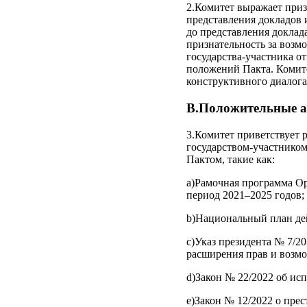
2.Комитет выражает приз
представления докладов 
до представления доклад
признательность за возм
государства-участника о
положений Пакта. Комите
конструктивного диалога
B.Положительные а
3.Комитет приветствует 
государством-участником
Пактом, такие как:
a)Рамочная программа Ор
период 2021–2025 годов;
b)Национальный план дей
c)Указ президента № 7/2
расширения прав и возм
d)Закон № 22/2022 об ис
e)Закон № 12/2022 о прес