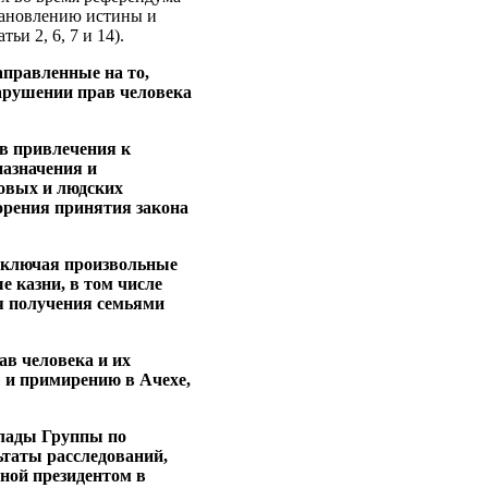
тановлению истины и
и 2, 6, 7 и 14).
аправленные на то,
арушении прав человека
ов привлечения к
назначения и
совых и людских
корения принятия закона
 включая произвольные
е казни, в том числе
я получения семьями
в человека и их
 и примирению в Ачехе,
клады Группы по
ьтаты расследований,
ной президентом в