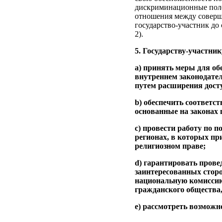
дискриминационные поло
отношения между соверш
государство-участник до
2).
5. Государству-участник
a) принять меры для об
внутреннем законодател
путем расширения дост
b) обеспечить соответс
основанные на законах 
c) провести работу по 
регионах, в которых п
религиозном праве;
d) гарантировать пров
заинтересованных стор
национальную комиссию
гражданского общества,
e) рассмотреть возможн