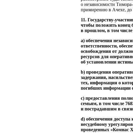
о независимости Тимора-
примирению в Ачехе, до с
11. Государству-участн
чтобы положить конец б
в прошлом, в том числе
a) обеспечения независ
ответственности, обесп
освобождения от должн
ресурсов для оперативн
об установлении истин
b) проведения оператив
задержания, насильстве
тех, информация о кото
погибших информации о
c) предоставления полн
семьям, в том числе 7
и пострадавшим в связ
d) обеспечения доступа
несудебному урегулиро
проведенных «Комнас Х