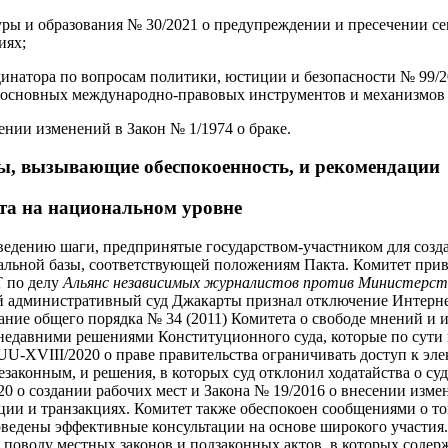
уры и образования № 30/2021 о предупреждении и пресечении се
иях;
инатора по вопросам политики, юстиции и безопасности № 99/2
 основных международно-правовых инструментов и механизмов 
ении изменений в Закон № 1/1974 о браке.
ы, вызывающие обеспокоенность, и рекомендации
та на национальном уровне
ведению шаги, предпринятые государством-участником для созд
альной базы, соответствующей положениям Пакта. Комитет при
 по делу
Альянс независимых журналистов против Министерст
й административный суд Джакарты признал отключение Интерне
чание общего порядка № 34 (2011) Комитета о свободе мнений и 
недавними решениями Конституционного суда, которые по сути 
U-XVIII/2020 о праве правительства ограничивать доступ к эл
езаконным, и решения, в которых суд отклонил ходатайства о су
20 о создании рабочих мест и Закона № 19/2016 о внесении изме
ии и транзакциях. Комитет также обеспокоен сообщениями о том
оведены эффективные консультации на основе широкого участия
 поводу местных законов и подзаконных актов, в которых содер