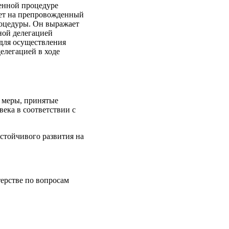
щенной процедуре
твет на препровожденный
роцедуры. Он выражает
ной делегацией
 для осуществления
елегацией в ходе
 меры, принятые
ека в соответствии с
стойчивого развития на
терстве по вопросам