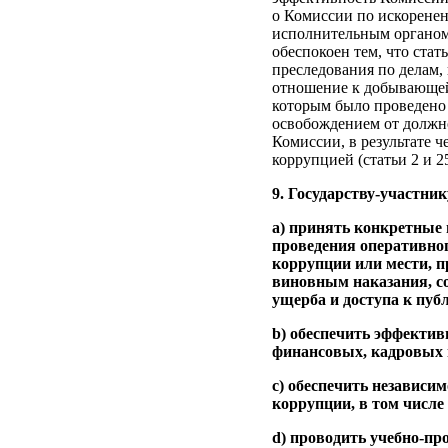
о Комиссии по искорене
исполнительным органом 
обеспокоен тем, что ста
преследования по делам,
отношение к добывающей
которым было проведено 
освобождением от должно
Комиссии, в результате 
коррупцией (статьи 2 и 25
9. Государству-участник
a) принять конкретные 
проведения оперативног
коррупции или мести, пр
виновным наказания, с
ущерба и доступа к пу
b) обеспечить эффекти
финансовых, кадровых и
c) обеспечить независи
коррупции, в том числе
d) проводить учебно-п