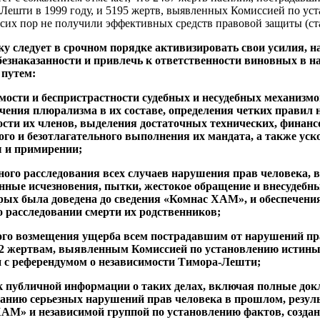
Лешти в 1999 году, и 5195 жертв, выявленных Комиссией по ус
их пор не получили эффективных средств правовой защиты (стать
ику следует в срочном порядке активизировать свои усилия, н
езнаказанности и привлечь к ответственности виновных в н
 путем:
имости и беспристрастности судебных и несудебных механизм
ечения плюрализма в их составе, определения четких правил 
ости их членов, выделения достаточных технических, финан
ого и безотлагательного выполнения их мандата, а также ус
ы и примирении;
ного расследования всех случаев нарушения прав человека,
нные исчезновения, пытки, жестокое обращение и внесудебны
рых была доведена до сведения «Комнас ХАМ», и обеспечени
 расследовании смерти их родственников;
ого возмещения ущерба всем пострадавшим от нарушений пра
682 жертвам, выявленным Комиссией по установлению истины
и с референдумом о независимости Тимора-Лешти;
 к публичной информации о таких делах, включая полные до
ванию серьезных нарушений прав человека в прошлом, резул
АМ» и независимой группой по установлению фактов, создан