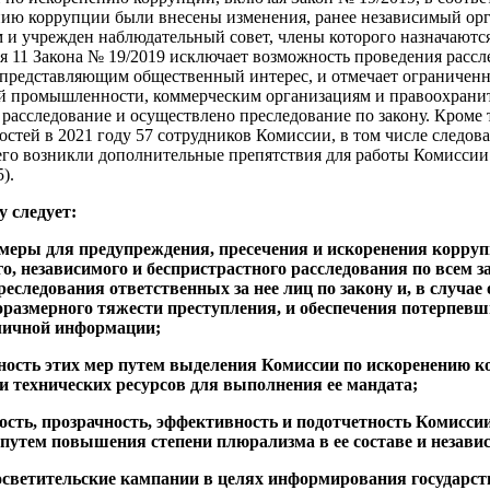
нию коррупции были внесены изменения, ранее независимый ор
и учрежден наблюдательный совет, члены которого назначаютс
тья 11 Закона № 19/2019 исключает возможность проведения рассл
 представляющим общественный интерес, и отмечает ограничен
 промышленности, коммерческим организациям и правоохранит
расследование и осуществлено преследование по закону. Кроме 
стей в 2021 году 57 сотрудников Комиссии, в том числе следова
чего возникли дополнительные препятствия для работы Комиссии
).
у следует:
меры для предупреждения, пресечения и искоренения корруп
о, независимого и беспристрастного расследования по всем з
еследования ответственных за нее лиц по закону и, в случае
оразмерного тяжести преступления, и обеспечения потерпев
бличной информации;
вность этих мер путем выделения Комиссии по искоренению 
 технических ресурсов для выполнения ее мандата;
мость, прозрачность, эффективность и подотчетность Комисси
 путем повышения степени плюрализма в ее составе и независ
росветительские кампании в целях информирования государс