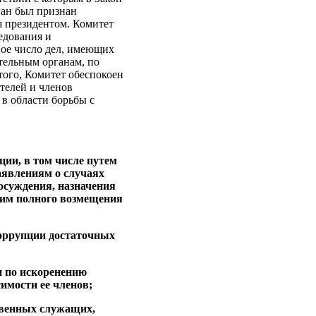
ган был признан
я президентом. Комитет
едования и
ное число дел, имеющих
ельным органам, по
того, Комитет обеспокоен
телей и членов
 в области борьбы с
ции, в том числе путем
аявлениям о случаях
 осуждения, назначения
шим полного возмещения
коррупции достаточных
и по искоренению
имости ее членов;
твенных служащих,