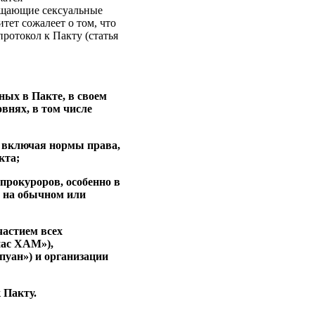
ещающие сексуальные
ет сожалеет о том, что
ротокол к Пакту (статья
ных в Пакте, в своем
внях, в том числе
, включая нормы права,
кта;
 прокуроров, особенно в
е на обычном или
астием всех
нас ХАМ»),
уан») и организации
 Пакту.