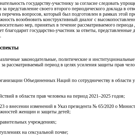
нательность государству-участнику за согласие следовать упро
и за представление своего второго периодического доклада в о
а перечень вопросов, который был подготовлен в рамках этой п
ожность возобновить конструктивный диалог с высокопоставлен
тносительно мер, принятых в течение рассматриваемого периода
т благодарит государство-участник за ответы, представленные д
.
спекты
различные законодательные, политические и институциональные
 за рассматриваемый период в целях усиления защиты прав челов
ганизации Объединенных Наций по сотрудничеству в области у
ствий в области прав человека на период 2021–2025 годов;
023 о внесении изменений в Указ президента № 65/2020 о Минис
ожностей женщин и защиты детей;
правительных учреждениях;
туплениях на сексуальной почве;