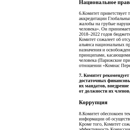
Национальное прав
6.Комитет приветствует 
аккредитации Глобальны
жалобы на грубые наруше
человека». Он принимает
2018–2022 годов бюджетн
Комитет сожалеет об от
альянса национальных п
назначения и освобожден
принципами, касающимис
человека (Парижские при
отношении «Комнас Перем
7. Комитет рекомендуе
достаточных финансовы
их мандатов, внедрение
от должности их членов
Коррупция
8.Комитет обеспокоен те
информации об осуществ
Кроме того, Комитет сож
эффективность Комиссии 