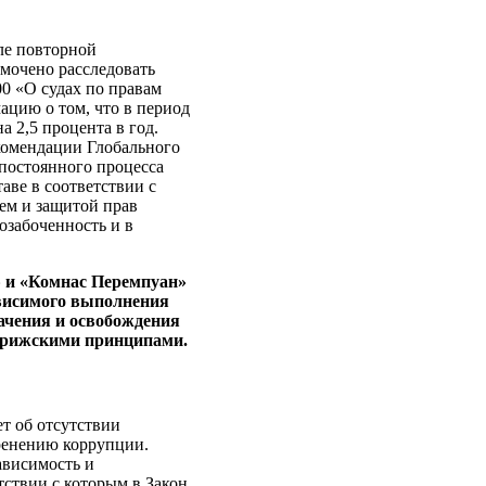
ле повторной
мочено расследовать
00 «О судах по правам
цию о том, что в период
 2,5 процента в год.
комендации Глобального
постоянного процесса
аве в соответствии с
ем и защитой прав
озабоченность и в
» и «Комнас Перемпуан»
ависимого выполнения
начения и освобождения
Парижскими принципами.
т об отсутствии
ренению коррупции.
ависимость и
тствии с которым в Закон