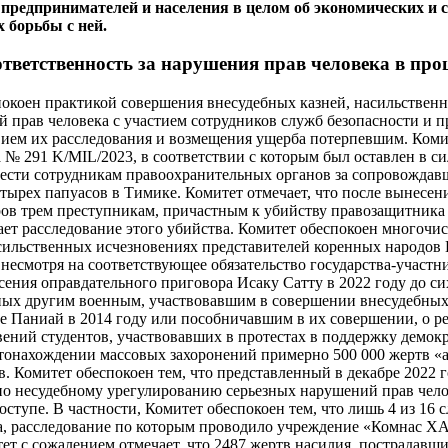
 предпринимателей и населения в целом об экономических и
 борьбы с ней.
ответственность за нарушения прав человека в пр
покоен практикой совершения внесудебных казней, насильствен
 прав человека с участием сотрудников служб безопасности и 
твием их расследования и возмещения ущерба потерпевшим. Коми
 № 291 K/MIL/2023, в соответствии с которым был оставлен в с
ести сотрудникам правоохранительных органов за сопровождав
ырех папуасов в Тимике. Комитет отмечает, что после вынесени
ов трем преступникам, причастным к убийству правозащитника
т расследование этого убийства. Комитет обеспокоен многоч
сильственных исчезновениях представителей коренных народов 
 несмотря на соответствующее обязательство государства-участн
есения оправдательного приговора Исаку Сатту в 2022 году до с
ных другим военным, участвовавшим в совершении внесудебных
ге Паниай в 2014 году или пособничавшим в их совершении, о ре
ений студентов, участвовавших в протестах в поддержку демокр
естонахождении массовых захоронений примерно 500 000 жертв 
в. Комитет обеспокоен тем, что представленный в декабре 2022 г
по несудебному урегулированию серьезных нарушений прав чело
оступе. В частности, Комитет обеспокоен тем, что лишь 4 из 16 
а, расследование по которым проводило учреждение «Комнас Х
тет с сожалением отмечает, что 2487 жертв насилия, пострадавш