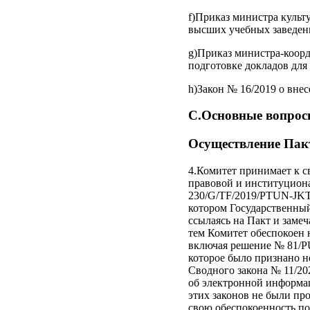
f)Приказ министра культ
высших учебных заведен
g)Приказ министра-коорд
подготовке докладов для
h)Закон № 16/2019 о внес
C.Основные вопрос
Осуществление Пак
4.Комитет принимает к с
правовой и институцион
230/G/TF/2019/PTUN-JKT
котором Государственны
ссылаясь на Пакт и заме
тем Комитет обеспокоен 
включая решение № 81/PU
которое было признано н
Сводного закона № 11/20
об электронной информац
этих законов не были пр
свою обеспокоенность по