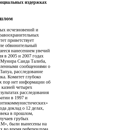
 социальных издержках
ошлом
ных исчезновений и
правоохранительных
тет приветствует
иле обвинительный
шееся нанесением увечий
я в 2005 и 2007 годах
 Мунира Саида Талиба,
исленными сообщениями о
Папуа, расследование
ика. Комитет глубоко
их пор нет информации об
 казней четырех
зультатах расследования
атии в 1997 и
«антикоммунистических»
ода доклад о 12 делах,
века в прошлом,
случаев грубых
АМ», были вынесены на
их во время референдума