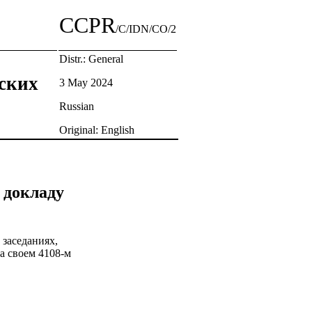
CCPR
/C/IDN/CO/2
Distr.: General
ских
3 May 2024
Russian
Original: English
 докладу
 заседаниях,
а своем 4108-м