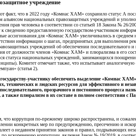
озащитное учреждение
тот факт, что в 2022 году «Комнас ХАМ» сохранило статус А пос
м альянсом национальных правозащитных учреждений и уполно
ния прав человека в соответствии со статьей 18 Закона № 26/20
 к сведению предоставленную государством-участником информа
ые ассигнования для «Комнас ХАМ» увеличивались в среднем на
сутствии информации о шагах, предпринятых для выполнения ре
равозащитных учреждений об обеспечении последовательного и 
ия от должности членов «Комнас ХАМ» и плюрализма в его сост
я статуса национальных учреждений, занимающихся поощрени
нципы). Комитет отмечает также, что испытывает аналогичную 
пуан» (статья 2).
т государству-участнику обеспечить выделение «Комнас ХАМ
х, технических и людских ресурсов для эффективного и нез
 последовательного, прозрачного и постоянного процесса наз
, а также плюрализм в их составе в полном соответствии с 
м, что коррупция по-прежнему широко распространена, и сожалее
лении конкретных мер по предупреждению, пресечению и иско
алеет о недавнем принятии законов и правил, подрывающих нез
по искоренению коррупции, включая Закон № 19/2019, в соотве