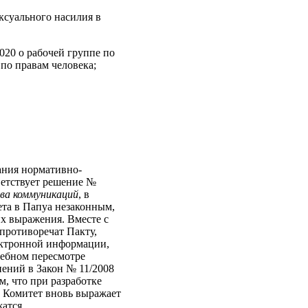
ксуального насилия в
020 о рабочей группе по
по правам человека;
ания нормативно-
ветствует решение №
ва коммуникаций
, в
та в Папуа незаконным,
их выражения. Вместе с
противоречат Пакту,
ектронной информации,
дебном пересмотре
нений в Закон № 11/2008
, что при разработке
. Комитет вновь выражает
жатся