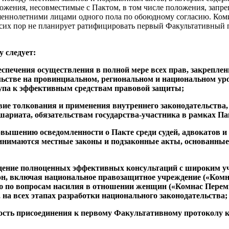
жения, несовместимые с Пактом, в том числе положения, запр
еннолетними лицами одного пола по обоюдному согласию. Комит
 сих пор не планирует ратифицировать первый Факультативный п
у следует:
еспечения осуществления в полной мере всех прав, закреплен
ьстве на провинциальном, региональном и национальном уро
упа к эффективным средствам правовой защиты;
твие толкования и применения внутреннего законодательства
шариата, обязательствам государства-участника в рамках Па
повышению осведомленности о Пакте среди судей, адвокатов и
ринимаются местные законы и подзаконные акты, основанны
едение полноценных эффективных консультаций с широким уч
он, включая национальное правозащитное учреждение («Ком
 по вопросам насилия в отношении женщин («Комнас Перемп
 на всех этапах разработки национального законодательства;
ость присоединения к первому Факультативному протоколу к