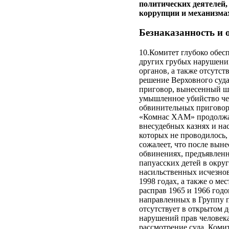
политических деятелей,
коррупции и механизмах
Безнаказанность и 
10.Комитет глубоко обес
других грубых нарушений
органов, а также отсутс
решение Верховного суда
приговор, вынесенный ш
умышленное убийство чет
обвинительных приговор
«Комнас ХАМ» продолжае
внесудебных казнях и на
которых не проводилось,
сожалеет, что после вын
обвинениях, предъявлен
папуасских детей в окру
насильственных исчезнов
1998 годах, а также о м
расправ 1965 и 1966 годо
направленных в Группу 
отсутствует в открытом д
нарушений прав человек
рассмотрение суда. Коми