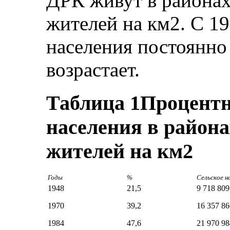
ДРК живут в районах
жителей на км2. С 19
населения постоянно
возрастает.
Таблица 1
Процентн
населения в района
жителей на км2
Годы
%
Сельское н
1948
21,5
9 718 809
1970
39,2
16 357 86
1984
47,6
21 970 98