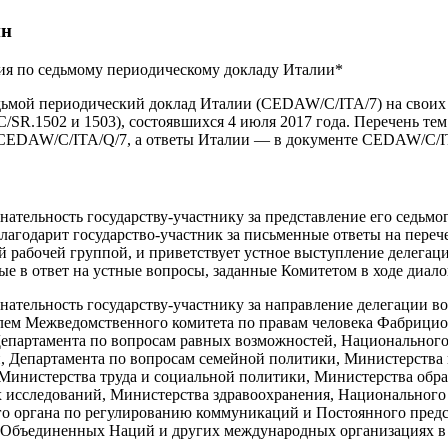
ин
ия по седьмому периодическому докладу Италии*
дьмой периодический доклад Италии (CEDAW/C/ITA/7) на своих 
/SR.1502 и 1503), состоявшихся 4 июля 2017 года. Перечень те
 CEDAW/C/ITA/Q/7, а ответы Италии — в документе CEDAW/C/I
нательность государству-участнику за представление его седьмо
благодарит государство-участник за письменные ответы на перече
 рабочей группой, и приветствует устное выступление делегац
ые в ответ на устные вопросы, заданные Комитетом в ходе диало
нательность государству-участнику за направление делегации в
ем Межведомственного комитета по правам человека Фабрицио 
епартамента по вопросам равных возможностей, Национального 
, Департамента по вопросам семейной политики, Министерства 
инистерства труда и социальной политики, Министерства обра
 исследований, Министерства здравоохранения, Национального 
го органа по регулированию коммуникаций и Постоянного предс
Объединенных Наций и других международных организациях в