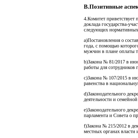
B.Позитивные аспе
4.Комитет приветствует 
доклада государства-уча
следующих нормативных
a)Постановления о соста
года, с помощью которог
мужчин в плане оплаты т
b)Закона № 81/2017 в ию
работы для сотрудников г
c)Закона № 107/2015 в и
равенства в национальну
d)Законодательного декр
деятельности и семейной
e)Законодательного декр
парламента и Совета о п
f)Закона № 215/2012 в де
местных органах власти 