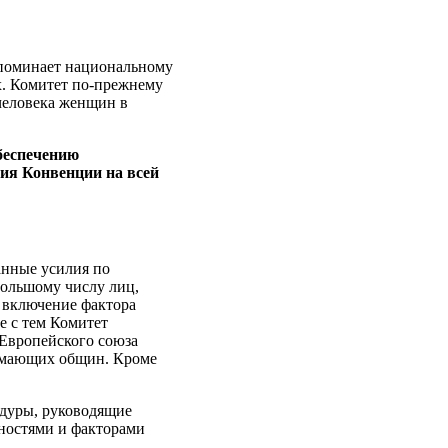
апоминает национальному
х. Комитет по-прежнему
человека женщин в
обеспечению
ния Конвенции на всей
анные усилия по
большому числу лиц,
 включение фактора
е с тем Комитет
 Европейского союза
нимающих общин. Кроме
едуры, руководящие
бностями и факторами