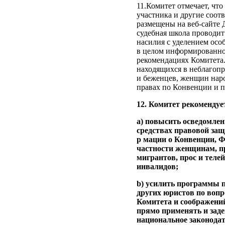
11.Комитет отмечает, чт
участника и другие соот
размещены на веб-сайте 
судебная школа проводи
насилия с уделением осо
в целом информированно
рекомендациях Комитета.
находящихся в неблагоп
и беженцев, женщин нар
правах по Конвенции и п
12. Комитет рекомендуе
a) повысить осведомле
средствах правовой защ
р мации о Конвенции, 
частности женщинам, п
мигрантов, прос и теле
инвалидов;
b) усилить программы п
других юристов по воп
Комитета и соображений
прямо применять и заде
национальное законодат