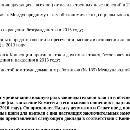
цию для защиты всех лиц от насильственных исчезновений в 20
ол к Международному пакту об экономических, социальных и к
 сокращении безгражданства в 2015 году;
опы о предотвращении и пресечении насилия в отношении жен
 в 2013 году;
кол к Конвенции против пыток и других жестоких, бесчеловеч
ения и наказания в 2013 году;
 достойном труде домашних работников (№ 189) Международной
т чрезвычайно важную роль законодательной власти в обесп
и (см. заявление Комитета о его взаимоотношениях с парла
 2010 году). Он призывает Палату депутатов и Сенат пре д пр
мые шаги для выполн е ния настоящих заключительных замеч
 до представления следующего доклада в соответствии с Конве
мные области и рекомендации