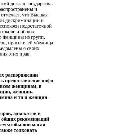
ский доклад государства-
распространены и
 отмечает, что Высшая
ной дискриминации и
еспокоен недостаточной
отоколе и общих
но женщины из групп,
ов, просителей убежища
ведомлены о своих
ния этих прав.
 их распоряжении
ть предоставление инфо
 всем женщинам, в
нщин, женщин-
ммина н ти и женщин-
оров, адвокатов и
, общих рекомендаций
тем чтобы они могли
 также толковать