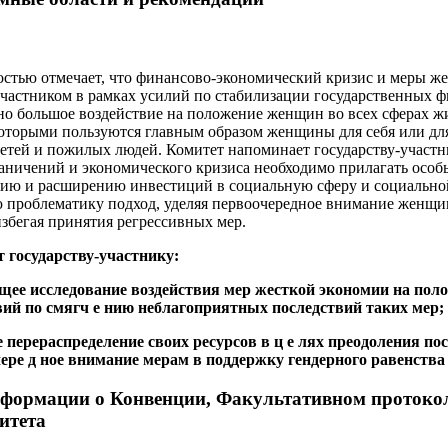
остью отмечает, что финансово-экономический кризис и меры ж
частником в рамках усилий по стабилизации государственных ф
но большое воздействие на положение женщин во всех сферах ж
которыми пользуются главным образом женщины для себя или для
детей и пожилых людей. Комитет напоминает государству-участни
аничений и экономического кризиса необходимо прилагать особ
ию и расширению инвестиций в социальную сферу и социально
проблематику подход, уделяя первоочередное внимание женщи
збегая принятия регрессивных мер.
т государству-участнику:
ющее исследование воздействия мер жесткой экономии на по
вий по смягч е нию неблагоприятных последствий таких мер;
 перераспределение своих ресурсов в ц е лях преодоления п
чере д ное внимание мерам в поддержку гендерного равенства 
нформации о Конвенции, Факультативном протоко
итета