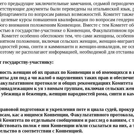
о его предыдущие заключительные замечания, седьмой периодиче
ветствующие документы были переведены на итальянский язык, 
Департамента по вопросам равных возможностей. Комитет также
т целевые курсы повышения квалификации по вопросам гендер
бого внимания положениям Конвенции. Вместе с тем Комитет об
стью в государстве-участнике о Конвенции, Факультативном пр
 Комитет особенно обеспокоен тем, что сами женщины, особен
риятном положении, включая сельских женщин, женщин-мигрант
одностей рома, синти и камминанти и женщин-инвалидов, не ос
оэтому не располагают информацией, необходимой для отстаива
т государству-участнику:
нность женщин об их правах по Конвенции и об имеющихся в
иты для под а чи жалоб о нарушениях таких прав и обеспечи
Факультативном протоколе и общих рекомендациях Комитета
ринадлежащим к уя з вимым группам, включая сельских же
й убежища и беженцев, женщин народностей рома, синти и ка
равовой подготовки и укрепления поте н циала судей, прокур
росам, кас а ющимся Конвенции, Факультативного протокола
 Комитета по отдельным сообщениям и расслед о ваниям, с 
йствовать полож е ния Конвенции и/или ссылаться на них, а
ельство в соответствии с Конвенцией.