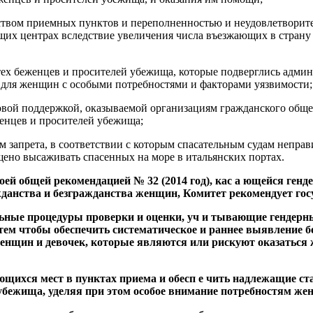
ством приемных пунктов и переполненностью и неудовлетвори
их центрах вследствие увеличения числа въезжающих в страну
 тех беженцев и просителей убежища, которые подверглись адми
 для женщин с особыми потребностями и факторами уязвимости;
вой поддержкой, оказываемой организациям гражданского общес
енцев и просителей убежища;
 запрета, в соответствии с которым спасательным судам непра
щено высаживать спасенных на море в итальянских портах.
воей общей рекомендацией № 32 (2014 год), кас а ющейся генд
данства и безгражданства женщин, Комитет рекомендует гос
льные процедуры проверки и оценки, уч и тывающие гендерн
тем чтобы обеспечить систематическое и раннее выявление б
енщин и девочек, которые являются или рискуют оказаться 
ющихся мест в пунктах приема и обесп е чить надлежащие с
убежища, уделяя при этом особое внимание потребностям же