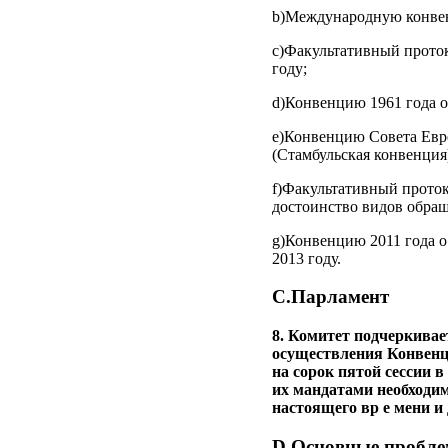
b)Международную конвен
c)Факультативный проток
году;
d)Конвенцию 1961 года о
e)Конвенцию Совета Евр
(Стамбульская конвенция)
f)Факультативный прото
достоинство видов обращ
g)Конвенцию 2011 года о
2013 году.
C.Парламент
8. Комитет подчеркивае
осуществления Конвенци
на сорок пятой сессии в
их мандатами необходи
настоящего вр е мени и
D.Основные пробле