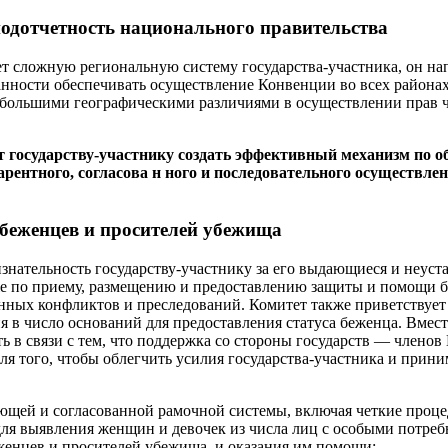
подотчетность национального правительства
ет сложную региональную систему государства-участника, он н
занности обеспечивать осуществление Конвенции во всех района
 большими географическими различиями в осуществлении прав 
т государству-участнику создать эффективный механизм по 
арентного, согласова н ного и последовательного осуществле
беженцев и просителей убежища
знательность государству-участнику за его выдающиеся и неуст
же по приему, размещению и предоставлению защиты и помощи 
нных конфликтов и преследований. Комитет также приветствует
я в число оснований для предоставления статуса беженца. Вмест
ь в связи с тем, что поддержка со стороны государств — членов
для того, чтобы облегчить усилия государства-участника и при
ющей и согласованной рамочной системы, включая четкие проц
ля выявления женщин и девочек из числа лиц с особыми потре
женцев и просителей убежища, и оказания им помощи;