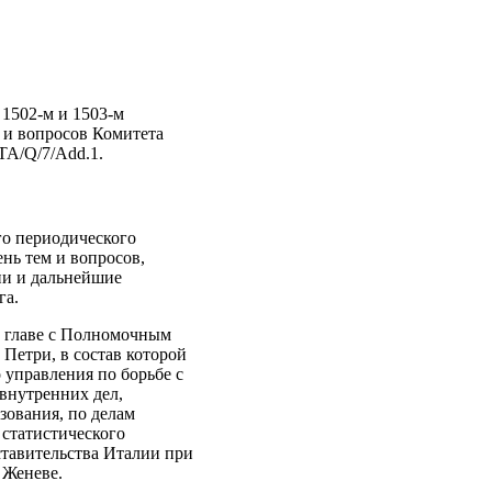
1502-м и 1503-м
м и вопросов Комитета
TA/Q/7/Add.1.
го периодического
нь тем и вопросов,
ии и дальнейшие
га.
о главе с Полномочным
Петри, в состав которой
управления по борьбе с
внутренних дел,
зования, по делам
статистического
тавительства Италии при
 Женеве.