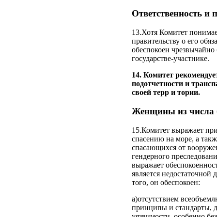
Ответственность и 
13.Хотя Комитет понима
правительству о его обя
обеспокоен чрезвычайно
государстве-участнике.
14. Комитет рекомендуе
подотчетности и трансп
своей терр и тории.
Женщины из числа 
15.Комитет выражает при
спасению на море, а так
спасающихся от вооруже
гендерного преследовани
выражает обеспокоенност
является недостаточной 
того, он обеспокоен:
a)отсутствием всеобъемл
принципы и стандарты, д
уязвимости, особенно бе