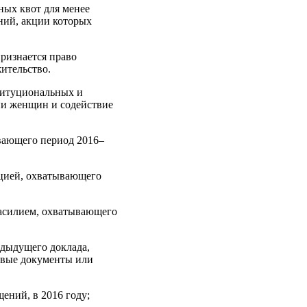
ных квот для менее
аний, акции которых
признается право
ительство.
титуциональных и
ии женщин и содействие
вающего период 2016–
ацией, охватывающего
насилием, охватывающего
едыдущего доклада,
овые документы или
ений, в 2016 году;