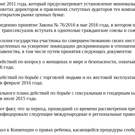
юне 2011 года, который предусматривает установление минималь
советах директоров и правлениях статутных аудиторов тех комп
 открытом рынке ценных бумаг.
ведению принятие Закона № 76/2016 в мае 2016 года, в котором 
и транссексуалок вступать в однополые гражданские союзы и сож
усилия государства-участника по совершенствованию своих инс
нацеленных на ускорение ликвидации дискриминации в отношен
авенства, в том числе путем принятия следующих документов:
ействий по вопросу о женщинах и мире и безопасности, охваты
6 года;
ействий по борьбе с торговлей людьми и их жестокой эксплуат
в феврале 2016 года;
льного плана действий по борьбе с сексуальным и гендерным 
в июле 2015 года.
тот факт, что за период, прошедший со времени рассмотрения пр
атифицировало следующие международные и региональные прав
ол к Конвенции о правах ребенка, касающийся процедуры сообщ