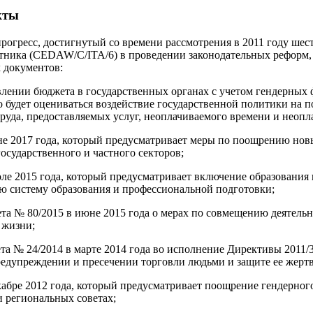
кты
прогресс, достигнутый со времени рассмотрения в 2011 году шес
стника (CEDAW/C/ITA/6) в проведении законодательных реформ,
 документов:
влении бюджета в государственных органах с учетом гендерных 
о будет оцениваться воздействие государственной политики на
руда, предоставляемых услуг, неоплачиваемого времени и неопл
не 2017 года, который предусматривает меры по поощрению нов
осударственного и частного секторов;
юле 2015 года, который предусматривает включение образования
ю систему образования и профессиональной подготовки;
ета № 80/2015 в июне 2015 года о мерах по совмещению деятельн
 жизни;
ета № 24/2014 в марте 2014 года во исполнение Директивы 2011
редупреждении и пресечении торговли людьми и защите ее жертв
кабре 2012 года, который предусматривает поощрение гендерного
и региональных советах;