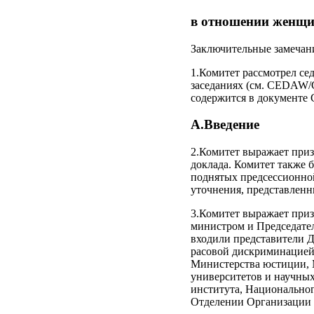
в отношении женщ
Заключительные замечан
1.Комитет рассмотрел се
заседаниях (см. CEDAW/C
содержится в документе
A.Введение
2.Комитет выражает приз
доклада. Комитет также 
поднятых предсессионной
уточнения, представленн
3.Комитет выражает приз
министром и Председател
входили представители Д
расовой дискриминацией
Министерства юстиции, М
университетов и научных
института, Национально
Отделении Организации 