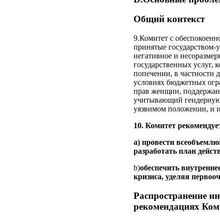
Общий контекст
9.Комитет с обеспокоенн
принятые государством-у
негативное и несоразмер
государственных услуг, 
попечении, в частности 
условиях бюджетных огр
прав женщин, поддержан
учитывающий гендерную 
уязвимом положении, и и
10. Комитет рекомендуе
a) провести всеобъемл
разработать план дейст
b)
обеспечить внутреннее
кризиса, уделяя первоо
Распространение и
рекомендациях Ком