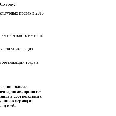
15 году;
ультурных правах в 2015
щин и бытового насилия
ных или унижающих
 организации труда в
ечении полного
ментариями, принятое
инять в соответствии с
аний в период от
нц и ей.