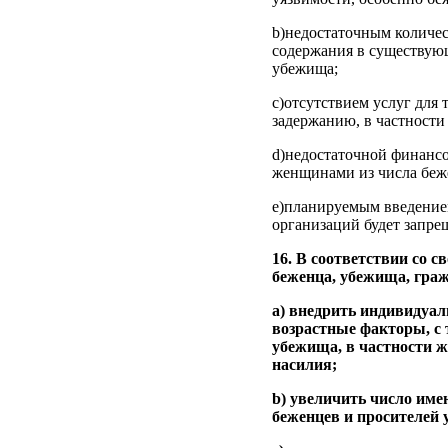
b)недостаточным количе
содержания в существующ
убежища;
c)отсутствием услуг для
задержанию, в частности
d)недостаточной финансо
женщинами из числа беж
e)планируемым введением
организаций будет запре
16. В соответствии со с
беженца, убежища, граж
a) внедрить индивидуа
возрастные факторы, с 
убежища, в частности ж
насилия;
b) увеличить число име
беженцев и просителей 