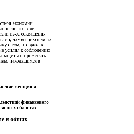
есткой экономии,
инансов, оказали
изни из-за сокращения
 лиц, находящихся на их
ку о том, что даже в
ые усилия к соблюдению
й защиты и применять
нам, находящимся в
ложение женщин и
оследствий финансового
во всех областях
.
ле и общих