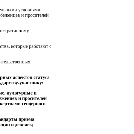
тельными условиями
 беженцев и просителей
нистративному
тва, которые работают с
вительственных
ерных аспектов статуса
ударству-участнику:
ые, культурные и
еженцев и просителей
жертвами гендерного
тандарты приема
нщин и девочек;